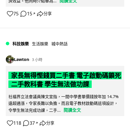
閱讀全文
濟效益。他同時介紹華為...
75
15
分享
↗
科技娛樂
生活娛樂
城中熱話
Lawton
3 小時
家長無得慳錢買二手書 電子啟動碼鎖死
二手教科書 學生無法做功課
社福界立法會議員陳文宜指，一間中學書單價錢按年加 14.7%
遠超通漲，令家長難以負擔。而且電子教材啟動碼這項設計，
閱讀全文
令學生無法完成功課，二手...
118
37
分享
↗