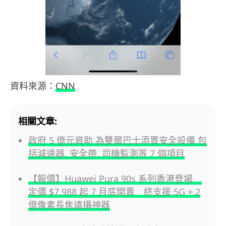
資料來源：
CNN
相關文章:
政府 5 億元資助 為雙層巴士添置安全設備 包
括減速器, 安全帶, 司機監測等 7 個項目
【報價】Huawei Pura 90s 系列香港登場
定價 $7,988 起 7 月底開賣 終支援 5G + 2
億像素長焦遠攝神器