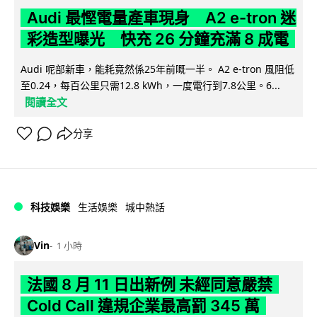
Audi 最慳電量產車現身 A2 e-tron 迷
彩造型曝光 快充 26 分鐘充滿 8 成電
Audi 呢部新車，能耗竟然係25年前嘅一半。 A2 e-tron 風阻低
至0.24，每百公里只需12.8 kWh，一度電行到7.8公里。6...
閱讀全文
分享
科技娛樂
生活娛樂
城中熱話
Vin
1 小時
法國 8 月 11 日出新例 未經同意嚴禁
Cold Call 違規企業最高罰 345 萬