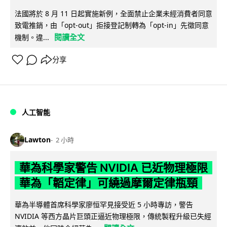
法國將於 8 月 11 日起實施新例，全面禁止企業未經消費者同意
致電推銷，由「opt-out」拒接登記制轉為「opt-in」先徵同意
閱讀全文
機制。違...
分享
人工智能
Lawton
2 小時
華為科學家警告 NVIDIA 已近物理極限
華為「韜定律」可繞過摩爾定律瓶頸
華為半導體首席科學家廖恒罕見接受近 5 小時專訪，警告
NVIDIA 等西方晶片巨頭正逼近物理極限，傳統製程升級已失經