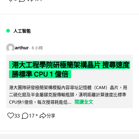
人工智能
arthur
8 小時
港大工程學院研極簡架構晶片 搜尋速度
勝標準 CPU 1 億倍
港大團隊研發極簡架構模擬內容尋址記憶體（CAM）晶片，用
二硫化鉬及半金屬銻克服傳輸瓶頸，漢明距離計算速度比標準
閱讀全文
CPU快1億倍，每次搜尋耗能低...
33
17
分享
↗