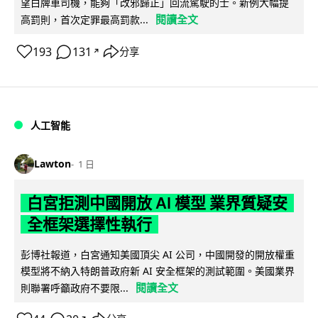
望白牌車司機，能夠「改邪歸正」回流駕駛的士。新例大幅提
閱讀全文
高罰則，首次定罪最高罰款...
193
131
分享
↗
人工智能
Lawton
1 日
白宮拒測中國開放 AI 模型 業界質疑安
全框架選擇性執行
彭博社報道，白宮通知美國頂尖 AI 公司，中國開發的開放權重
模型將不納入特朗普政府新 AI 安全框架的測試範圍。美國業界
閱讀全文
則聯署呼籲政府不要限...