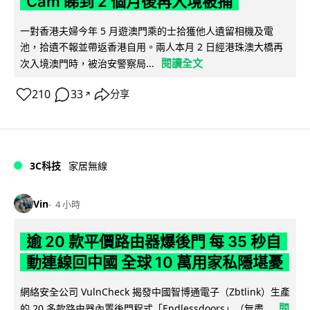
Cam 睇到 2 個月後再入境被捕
一對香港夫婦今年 5 月遊澳門乘的士拾獲他人遺留相機及電
池，拾遺不報並帶返香港自用。兩人本月 2 日經港珠澳大橋再
閱讀全文
次入境澳門時，被治安警察局...
210
33
分享
↗
3C科技
家居無線
Vin
4 小時
逾 20 款平價路由器爆後門 每 35 秒自
動連線回中國 全球 10 萬用家私隱堪憂
網絡安全公司 VulnCheck 揭發中國智博通電子（Zbtlink）生產
閱
的 20 多款路由器內置後門程式「Endlessdoors」（無盡...