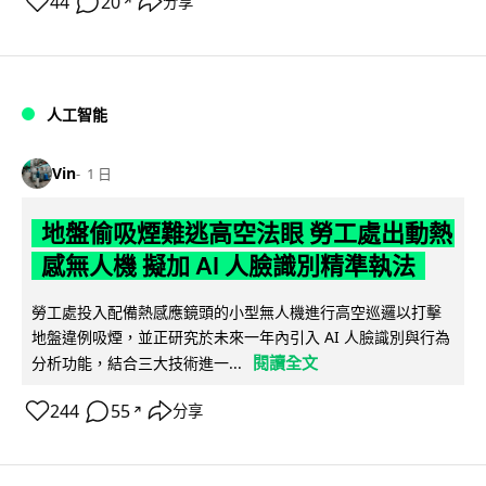
44
20
分享
↗
人工智能
Vin
1 日
地盤偷吸煙難逃高空法眼 勞工處出動熱
感無人機 擬加 AI 人臉識別精準執法
勞工處投入配備熱感應鏡頭的小型無人機進行高空巡邏以打擊
地盤違例吸煙，並正研究於未來一年內引入 AI 人臉識別與行為
閱讀全文
分析功能，結合三大技術進一...
244
55
分享
↗