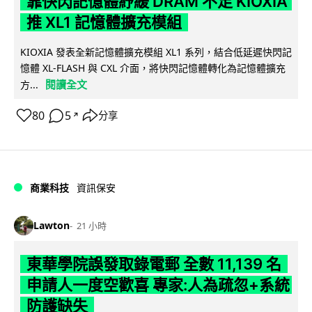
靠快閃記憶體紓緩 DRAM 不足 KIOXIA
推 XL1 記憶體擴充模組
KIOXIA 發表全新記憶體擴充模組 XL1 系列，結合低延遲快閃記
憶體 XL-FLASH 與 CXL 介面，將快閃記憶體轉化為記憶體擴充
閱讀全文
方...
80
5
分享
↗
商業科技
資訊保安
Lawton
21 小時
東華學院誤發取錄電郵 全數 11,139 名
申請人一度空歡喜 專家:人為疏忽+系統
防護缺失