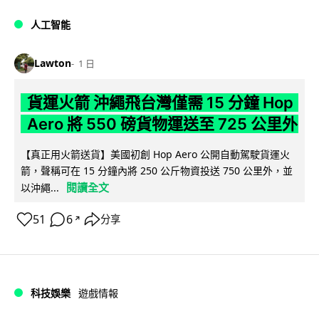
人工智能
Lawton
1 日
貨運火箭 沖繩飛台灣僅需 15 分鐘 Hop
Aero 將 550 磅貨物運送至 725 公里外
【真正用火箭送貨】美國初創 Hop Aero 公開自動駕駛貨運火
箭，聲稱可在 15 分鐘內將 250 公斤物資投送 750 公里外，並
閱讀全文
以沖繩...
51
6
分享
↗
科技娛樂
遊戲情報