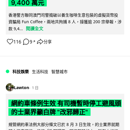
9,400 萬元
香港警方聯同澳門司警搗破以養生咖啡生意包裝的虛擬貨幣投
資騙局 Fun Coffee，兩地共拘捕 8 人，接獲逾 200 宗舉報，涉
閱讀全文
款 9,4...
116
9
分享
↗
科技娛樂
生活科技
智慧城市
Lawton
1 日
網約車條例生效 有司機暫時停工避風頭
的士業界籲白牌 "改邪歸正"
規管網約車法例大部分條文已於 8 月 3 日生效，的士業界就期