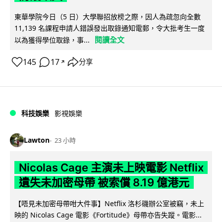
東華學院今日（5 日）大學聯招放榜之際，因人為疏忽向全數
11,139 名課程申請人錯誤發出取錄通知電郵，令大批考生一度
閱讀全文
以為獲得學位取錄，事...
145
17
分享
↗
科技娛樂
影視娛樂
Lawton
23 小時
Nicolas Cage 主演未上映電影 Netflix
遺失未加密母帶 被索償 8.19 億港元
【唔見未加密母帶咁大件事】Netflix 洛杉磯辦公室被竊，未上
映的 Nicolas Cage 電影《Fortitude》母帶亦告失蹤。電影...