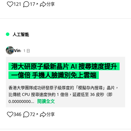
121
17
分享
↗
人工智能
Vin
1 日
港大研原子級新晶片 AI 搜尋速度提升
一億倍 手機人臉識別免上雲端
香港大學團隊成功研發原子級厚度的「模擬存內搜尋」晶片，
比傳統 CPU 搜尋速度快約 1 億倍，延遲低至 36 皮秒（即
閱讀全文
0.00000000...
346
72
分享
↗