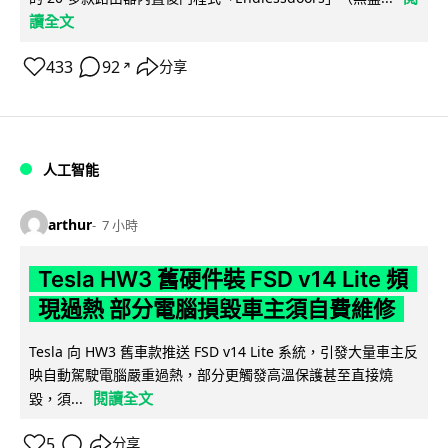
讀全文
433
92
分享
↗
人工智能
arthur
7 小時
Tesla HW3 舊硬件裝 FSD v14 Lite 頻
現過熱 部分電腦損毀車主須自費維修
Tesla 向 HW3 舊車款推送 FSD v14 Lite 系統，引發大量車主反
映自動駕駛電腦嚴重過熱，部分更觸發高溫保護甚至直接燒
閱讀全文
毀，須...
5
分享