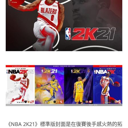
《NBA 2K21》標準版封面是在復賽後手感火熱的拓