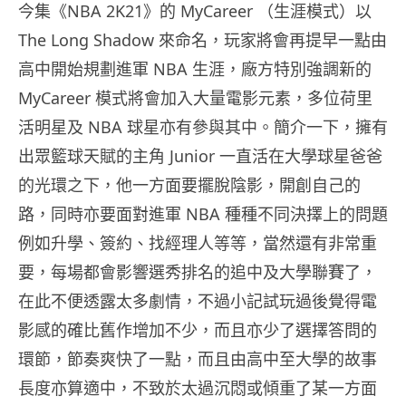
今集《NBA 2K21》的 MyCareer （生涯模式）以
The Long Shadow 來命名，玩家將會再提早一點由
高中開始規劃進軍 NBA 生涯，廠方特別強調新的
MyCareer 模式將會加入大量電影元素，多位荷里
活明星及 NBA 球星亦有參與其中。簡介一下，擁有
出眾籃球天賦的主角 Junior 一直活在大學球星爸爸
的光環之下，他一方面要擺脫陰影，開創自己的
路，同時亦要面對進軍 NBA 種種不同決擇上的問題
例如升學、簽約、找經理人等等，當然還有非常重
要，每場都會影響選秀排名的追中及大學聯賽了，
在此不便透露太多劇情，不過小記試玩過後覺得電
影感的確比舊作增加不少，而且亦少了選擇答問的
環節，節奏爽快了一點，而且由高中至大學的故事
長度亦算適中，不致於太過沉悶或傾重了某一方面