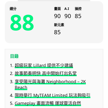
總分
畫面
A.I
操控
88
90
90
85
新元素
85
目錄
超級玩家 Lillard 提供不少建議
故事節奏明快 高中開始打出名堂
享受陽光與海灘 Neighborhood – 2K
Beach
限時舉行 MyTEAM Limited 玩法夠吸引
Gameplay 畫面流暢 運球靈活自然