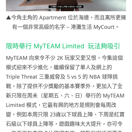
▲今角主角的 Apartment 位於海邊，而且
寓
所更擁
有一個非常高級的名字 – 港灘生活 MyCourt。
限時舉行
MyTEAM Limited 玩法夠吸引
MyTEAM 向來令不少 2K 玩家又愛又恨，今集這個
模式迎來不少進化，繼續保留了單人及網上的
Triple Threat
三重威脅及 5 vs 5 的 NBA 球隊挑
戰，
除了提供不少獎勵的基本賽季外，更加入了全
新只限在周未（星期五、六、日）舉行的 MyTEAM
Limited 模式，它最有興的地方是規則會每周改
變，例如本周只限 23歲以下球員上陣、下周是紅寶
石級以下球員上陣等，遊戲趣味大大提升，亦可令