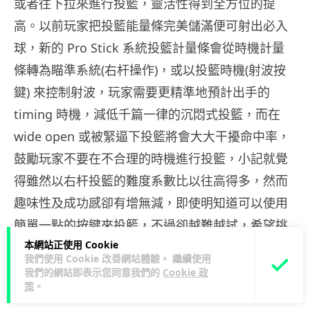
或者往下拉來進行投籃，靈活性得到全方位的提
高。以前玩家把投籃能量條完美儲滿便可射出必入
球，新的 Pro Stick 系統投籃計量條會從時機計量
條轉為瞄準系統(右杆操作)，或以投籃時機(射波按
鍵) 來控制射波，玩家需要更精準地預計出手的
timing 時機，減低千篇一律的沉悶式投籃，而在
wide open 或被緊逼下投籃將會大大干擾命中率，
鼓勵玩家不要在不合理的時機進行投籃，小記就覺
得雖然以右杆投籃的難度系數比以往高得多，然而
趣味性及成功感卻有增無減，即使明知道可以使用
簡單一點的按鍵來投籃，不過卻越難越試，希望挑
本網站正使用 Cookie
戰一下自己的 2K 技巧。
我們使用 Cookie 改善網站體驗。 繼續使用
Added: 註: 官方已於 9 月 6日針對 《NBA 2K21》
我們的網站即表示您同意我們的
Cookie 政
策
。
的 Rookies、PRO、All-Star 難度等級投籃系統進