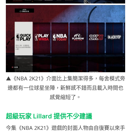
▲《NBA 2K21》介面比上集簡潔得多，每舍模式旁
邊都有一位球星坐陣，新鮮感不錯而且載入時間也
感覺縮短了。
超級玩家 Lillard 提供不少建議
今集
《NBA 2K21》遊戲
的封面人物由自復賽以來手