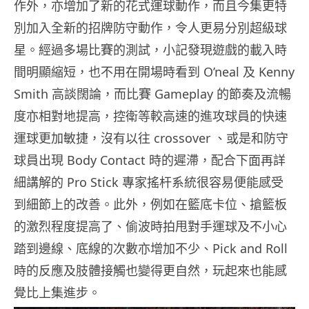
作外，亦增加了新的花式運球動作，而且今集更特
別加入全新的招牌防守動作，令人更易分別超級球
星。經過多場比賽的測試，小記發現遊戲的載入時
間明顯縮短，也不用在開場時看到 O’neal 及 Kenny
Smith 高談闊論，而比賽 Gameplay 的節奏及流暢
度亦相對地提高，控衛等較高速的進攻球員的快速
運球更加敏捷，沒有以往 crossover 、或是和防守
球員出現 Body Contact 時的遲滯，配合下面再詳
細講解的 Pro Stick 專家搖杆系統很容易便能感受
到細節上的改善。此外，例如在籃底卡位、搶籃板
的激烈程度提高了、偷波時拍甩對手運球及不小心
踏到邊線、底線的次數亦增加不少、Pick and Roll
時的反應及肢體接觸也變得更自然，玩起來也能感
覺比上集進步。