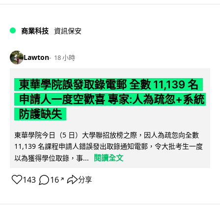
商業科技
資訊保安
Lawton
18 小時
東華學院誤發取錄電郵 全數 11,139 名
申請人一度空歡喜 專家:人為疏忽+系統
防護缺失
東華學院今日（5 日）大學聯招放榜之際，因人為疏忽向全數
11,139 名課程申請人錯誤發出取錄通知電郵，令大批考生一度
閱讀全文
以為獲得學位取錄，事...
143
16
分享
↗