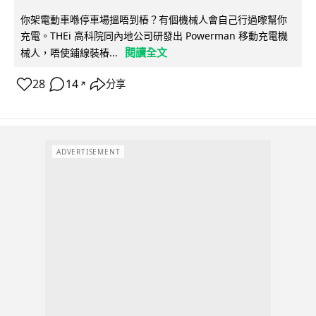
你架電動車喺停車場搵唔到樁？有個機械人會自己行過嚟幫你
充電。THEi 高科院同內地公司研發出 Powerman 移動充電機
閱讀全文
械人，唔使鋪線裝樁...
28
14
分享
↗
ADVERTISEMENT