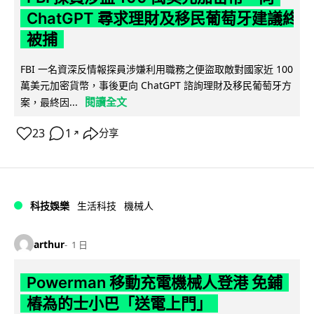
ChatGPT 尋求理財及移民葡萄牙建議終
被捕
FBI 一名資深反情報探員涉嫌利用職務之便盜取敵對國家近 100
萬美元加密貨幣，事後更向 ChatGPT 諮詢理財及移民葡萄牙方
閱讀全文
案，最終因...
23
1
分享
↗
科技娛樂
生活科技
機械人
arthur
1 日
Powerman 移動充電機械人登港 免鋪
樁為的士小巴「送電上門」