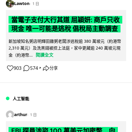
Lawton
1 日
當電子支付大行其道 屈穎妍: 商戶只收
現金 唯一可能是逃稅 倡稅局主動調查
新加坡知名粥店明輝田雞粥老闆涉逃稅逾 380 萬坡元（約港幣
2,310 萬元）及洗黑錢被控上法庭，家中更藏逾 240 萬坡元現
閱讀全文
金（約港幣...
903
574
分享
↗
人工智能
arthur
1 日
FBI 探員涉盜 100 萬美元加密幣 向