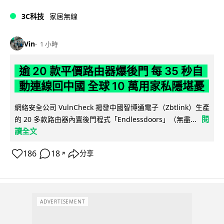
3C科技
家居無線
Vin
1 小時
逾 20 款平價路由器爆後門 每 35 秒自
動連線回中國 全球 10 萬用家私隱堪憂
網絡安全公司 VulnCheck 揭發中國智博通電子（Zbtlink）生產
閱
的 20 多款路由器內置後門程式「Endlessdoors」（無盡...
讀全文
186
18
分享
↗
ADVERTISEMENT