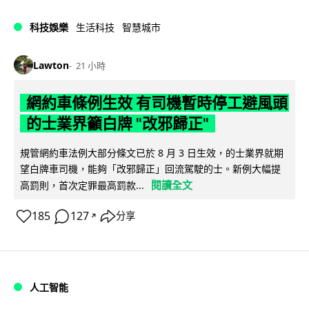
科技娛樂
生活科技
智慧城市
Lawton
21 小時
網約車條例生效 有司機暫時停工避風頭
的士業界籲白牌 "改邪歸正"
規管網約車法例大部分條文已於 8 月 3 日生效，的士業界就期
望白牌車司機，能夠「改邪歸正」回流駕駛的士。新例大幅提
閱讀全文
高罰則，首次定罪最高罰款...
185
127
分享
↗
人工智能