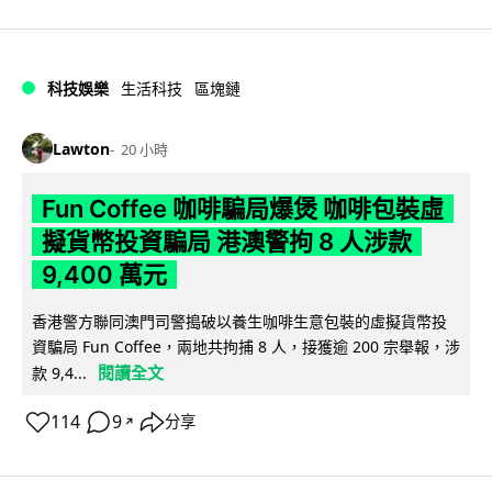
科技娛樂
生活科技
區塊鏈
Lawton
20 小時
Fun Coffee 咖啡騙局爆煲 咖啡包裝虛
擬貨幣投資騙局 港澳警拘 8 人涉款
9,400 萬元
香港警方聯同澳門司警搗破以養生咖啡生意包裝的虛擬貨幣投
資騙局 Fun Coffee，兩地共拘捕 8 人，接獲逾 200 宗舉報，涉
閱讀全文
款 9,4...
114
9
分享
↗