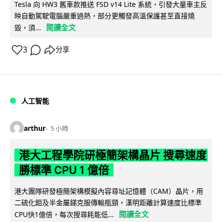
Tesla 向 HW3 舊車款推送 FSD v14 Lite 系統，引發大量車主反
映自動駕駛電腦嚴重過熱，部分更觸發高溫保護甚至直接燒
閱讀全文
毀，須...
3
分享
人工智能
arthur
5 小時
港大工程學院研極簡架構晶片 搜尋速度
勝標準 CPU 1 億倍
港大團隊研發極簡架構模擬內容尋址記憶體（CAM）晶片，用
二硫化鉬及半金屬銻克服傳輸瓶頸，漢明距離計算速度比標準
閱讀全文
CPU快1億倍，每次搜尋耗能低...