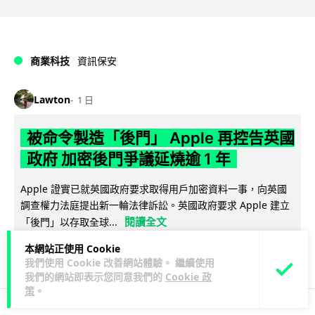
商業科技
資訊保安
Lawton
1 日
被命令製造「後門」 Apple 再控告英國
政府 加密後門爭議延燒逾 1 年
Apple 證實已就英國政府要求取得用戶加密資料一事，向英國
調查權力法庭提出新一輪法律訴訟。英國政府要求 Apple 建立
閱讀全文
「後門」以存取全球...
本網站正使用 Cookie
306
40
分享
↗
我們使用 Cookie 改善網站體驗。 繼續使用
我們的網站即表示您同意我們的
Cookie 政
策
。