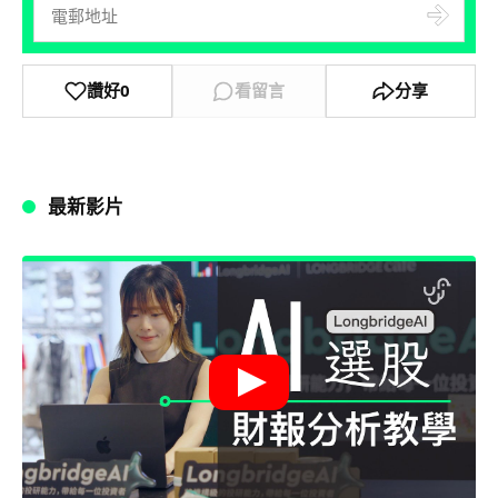
讚好
0
看留言
分享
最新影片