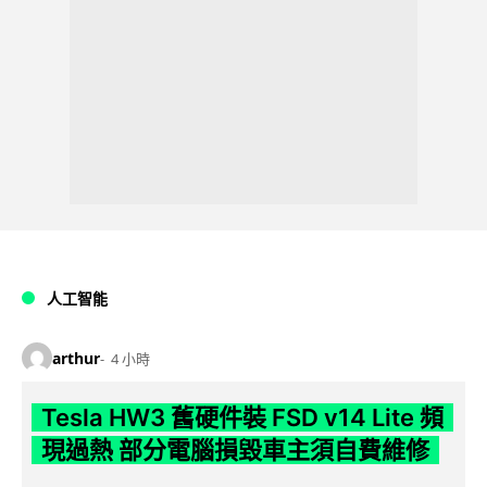
人工智能
arthur
4 小時
Tesla HW3 舊硬件裝 FSD v14 Lite 頻
現過熱 部分電腦損毀車主須自費維修