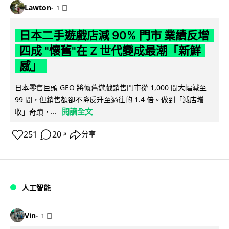
Lawton
1 日
日本二手遊戲店減 90% 門市 業績反增
四成 "懷舊"在 Z 世代變成最潮「新鮮
感」
日本零售巨頭 GEO 將懷舊遊戲銷售門市從 1,000 間大幅減至
99 間，但銷售額卻不降反升至過往的 1.4 倍。做到「減店增
閱讀全文
收」奇蹟，...
251
20
分享
↗
人工智能
Vin
1 日