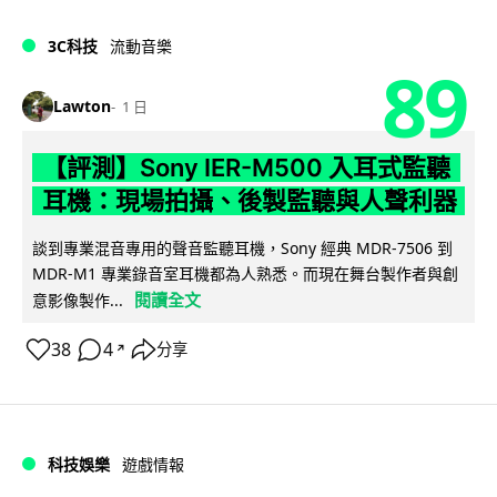
3C科技
流動音樂
89
Lawton
1 日
【評測】Sony IER-M500 入耳式監聽
耳機：現場拍攝、後製監聽與人聲利器
談到專業混音專用的聲音監聽耳機，Sony 經典 MDR-7506 到
MDR-M1 專業錄音室耳機都為人熟悉。而現在舞台製作者與創
閱讀全文
意影像製作...
38
4
分享
↗
科技娛樂
遊戲情報