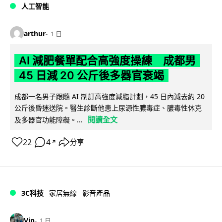
人工智能
arthur
1 日
AI 減肥餐單配合高強度操練 成都男
45 日減 20 公斤後多器官衰竭
成都一名男子跟隨 AI 制訂高強度減脂計劃，45 日內減去約 20
公斤後昏迷送院。醫生診斷他患上尿源性膿毒症、膿毒性休克
閱讀全文
及多器官功能障礙。...
22
4
分享
↗
3C科技
家居無線
影音產品
Vin
1 日