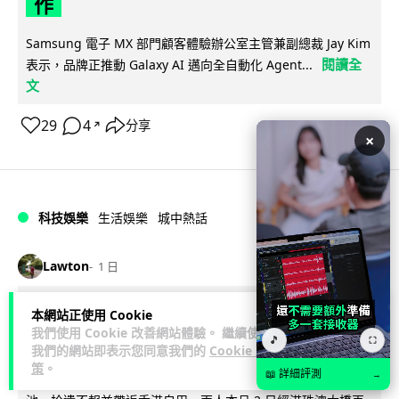
作
Samsung 電子 MX 部門顧客體驗辦公室主管兼副總裁 Jay Kim
閱讀全
表示，品牌正推動 Galaxy AI 邁向全自動化 Agent...
文
29
4
分享
↗
×
科技娛樂
生活娛樂
城中熱話
Lawton
1 日
港夫婦澳門的士拾相機 據為己有被的士
本網站正使用 Cookie
我們使用 Cookie 改善網站體驗。 繼續使用
Cam 睇到 2 個月後再入境被捕
🎵
⛶
我們的網站即表示您同意我們的
Cookie 政
策
。
📖 詳細評測
→
一對香港夫婦今年 5 月遊澳門乘的士拾獲他人遺留相機及電