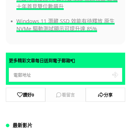
十年首見雙位數飆升
Windows 11 潛藏 SSD 效能有待釋放 原生
NVMe 驅動測試顯示可提升達 85%
📮
更多精彩文章每日送到電子郵箱
讚好
0
看留言
分享
最新影片