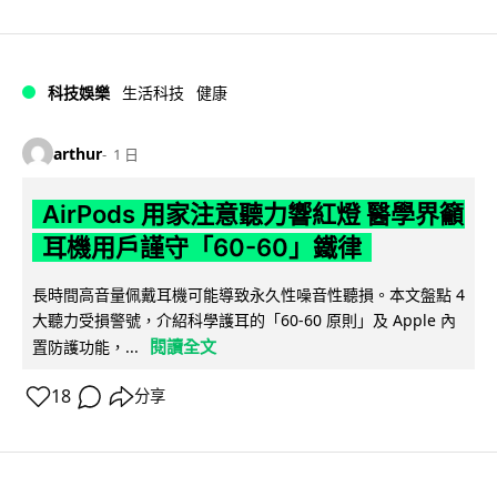
科技娛樂
生活科技
健康
arthur
1 日
AirPods 用家注意聽力響紅燈 醫學界籲
耳機用戶謹守「60-60」鐵律
長時間高音量佩戴耳機可能導致永久性噪音性聽損。本文盤點 4
大聽力受損警號，介紹科學護耳的「60-60 原則」及 Apple 內
閱讀全文
置防護功能，...
18
分享