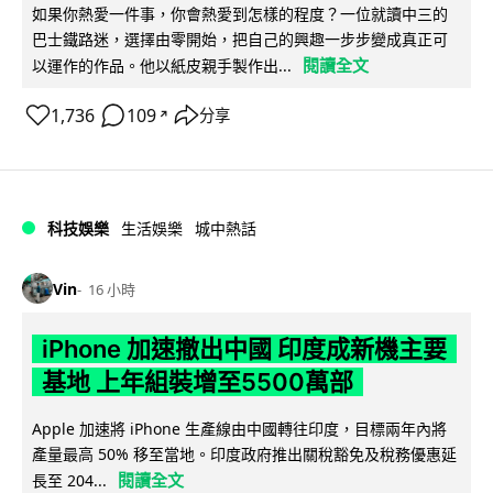
如果你熱愛一件事，你會熱愛到怎樣的程度？一位就讀中三的
巴士鐵路迷，選擇由零開始，把自己的興趣一步步變成真正可
閱讀全文
以運作的作品。他以紙皮親手製作出...
1,736
109
分享
↗
科技娛樂
生活娛樂
城中熱話
Vin
16 小時
iPhone 加速撤出中國 印度成新機主要
基地 上年組裝增至5500萬部
Apple 加速將 iPhone 生產線由中國轉往印度，目標兩年內將
產量最高 50% 移至當地。印度政府推出關稅豁免及稅務優惠延
閱讀全文
長至 204...