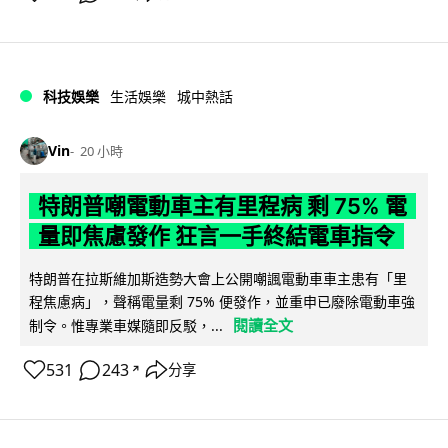
科技娛樂
生活娛樂
城中熱話
Vin
20 小時
特朗普嘲電動車主有里程病 剩 75% 電
量即焦慮發作 狂言一手終結電車指令
特朗普在拉斯維加斯造勢大會上公開嘲諷電動車車主患有「里
程焦慮病」，聲稱電量剩 75% 便發作，並重申已廢除電動車強
閱讀全文
制令。惟專業車媒隨即反駁，...
531
243
分享
↗