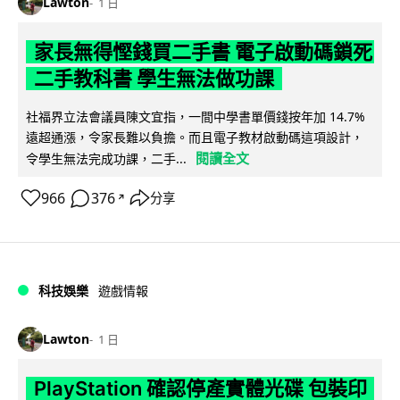
Lawton
1 日
家長無得慳錢買二手書 電子啟動碼鎖死
二手教科書 學生無法做功課
社福界立法會議員陳文宜指，一間中學書單價錢按年加 14.7%
遠超通漲，令家長難以負擔。而且電子教材啟動碼這項設計，
閱讀全文
令學生無法完成功課，二手...
966
376
分享
↗
科技娛樂
遊戲情報
Lawton
1 日
PlayStation 確認停產實體光碟 包裝印