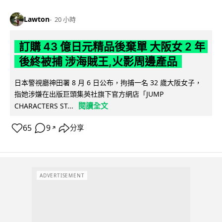
Lawton
20 小時
訂購 43 億日元精品後棄單 大阪女 2 年
後終被捕 涉海賊王,火影周邊產品
日本警視廳神田署 8 月 6 日公布，拘捕一名 32 歲大阪女子，
指她涉嫌在出版巨頭集英社旗下官方網店「JUMP
閱讀全文
CHARACTERS ST...
65
9
分享
↗
ADVERTISEMENT