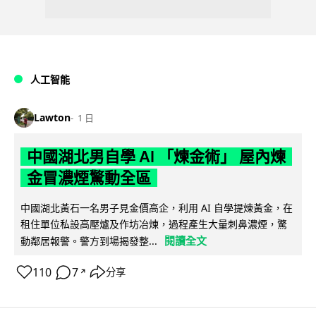
人工智能
Lawton
1 日
中國湖北男自學 AI 「煉金術」 屋內煉
金冒濃煙驚動全區
中國湖北黃石一名男子見金價高企，利用 AI 自學提煉黃金，在
租住單位私設高壓爐及作坊冶煉，過程產生大量刺鼻濃煙，驚
閱讀全文
動鄰居報警。警方到場揭發整...
110
7
分享
↗