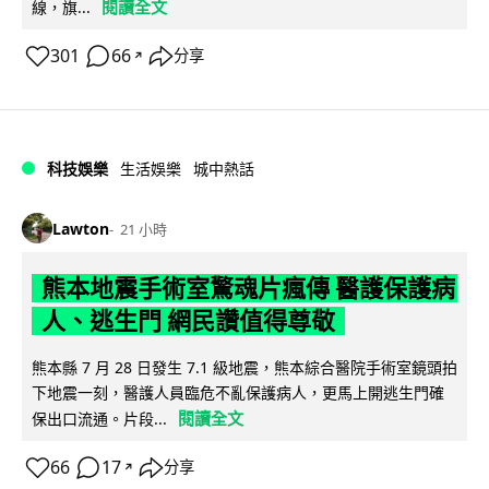
閱讀全文
線，旗...
301
66
分享
↗
科技娛樂
生活娛樂
城中熱話
Lawton
21 小時
熊本地震手術室驚魂片瘋傳 醫護保護病
人、逃生門 網民讚值得尊敬
熊本縣 7 月 28 日發生 7.1 級地震，熊本綜合醫院手術室鏡頭拍
下地震一刻，醫護人員臨危不亂保護病人，更馬上開逃生門確
閱讀全文
保出口流通。片段...
66
17
分享
↗