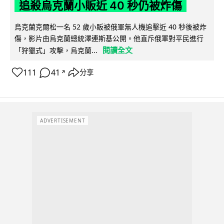
追殺烏克蘭小販近 40 秒仍被炸傷
烏克蘭克爾松一名 52 歲小販被俄軍無人機追擊近 40 秒後被炸
傷，影片由烏克蘭總統澤連斯基公開。他直斥俄軍對平民進行
閱讀全文
「狩獵式」攻擊，烏克蘭...
111
41
分享
↗
ADVERTISEMENT