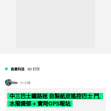
商業科技
3D 打印
Vin
15 小時
中三巴士鐵路迷 自製紙皮遙控巴士 門,
水撥識郁 + 實時GPS報站