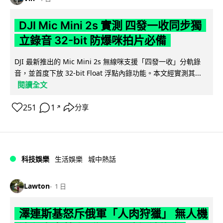
DJI Mic Mini 2s 實測 四發一收同步獨
立錄音 32-bit 防爆咪拍片必備
DJI 最新推出的 Mic Mini 2s 無線咪支援「四發一收」分軌錄
音，並首度下放 32-bit Float 浮點內錄功能。本文經實測其...
閱讀全文
251
1
分享
↗
科技娛樂
生活娛樂
城中熱話
Lawton
1 日
澤連斯基怒斥俄軍「人肉狩獵」 無人機