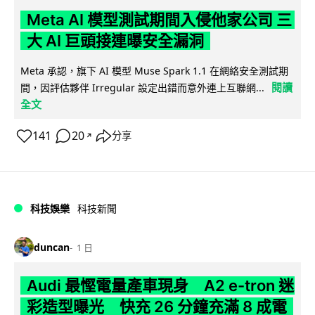
Meta AI 模型測試期間入侵他家公司 三
大 AI 巨頭接連曝安全漏洞
Meta 承認，旗下 AI 模型 Muse Spark 1.1 在網絡安全測試期
閱讀
間，因評估夥伴 Irregular 設定出錯而意外連上互聯網...
全文
141
20
分享
↗
科技娛樂
科技新聞
duncan
1 日
Audi 最慳電量產車現身 A2 e-tron 迷
彩造型曝光 快充 26 分鐘充滿 8 成電