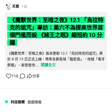
天恩
1 日
《魔獸世界：至暗之夜》12.1 「烏拉特
克的詛咒」專訪：巢穴不為提高世界首
領門檻而設 《諸王之眠》縮短約 10 分
鐘
《魔獸世界：至暗之夜》版本更新 12.1「烏拉特克的詛咒」將
於 8 月 13 日正式上線，帶來全新區域「盤蛇島」、地城「毒牙
閱讀全文
祭壇」、新型態世...
116
分享
科技娛樂
遊戲情報