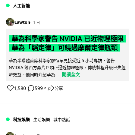
人工智能
Lawton
1 日
華為科學家警告 NVIDIA 已近物理極限
華為「韜定律」可繞過摩爾定律瓶頸
華為半導體首席科學家廖恒罕見接受近 5 小時專訪，警告
NVIDIA 等西方晶片巨頭正逼近物理極限，傳統製程升級已失經
閱讀全文
濟效益。他同時介紹華為...
1,580
599
分享
↗
科技娛樂
生活娛樂
城中熱話