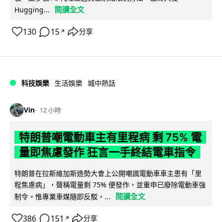
閱讀全文
Hugging...
130
15
分享
↗
科技娛樂
生活娛樂
城中熱話
Vin
12 小時
特朗普嘲電動車主有里程病 剩 75% 電
量即焦慮發作 狂言一手終結電車指令
特朗普在拉斯維加斯造勢大會上公開嘲諷電動車車主患有「里
程焦慮病」，聲稱電量剩 75% 便發作，並重申已廢除電動車強
閱讀全文
制令。惟專業車媒隨即反駁，...
386
151
分享
↗