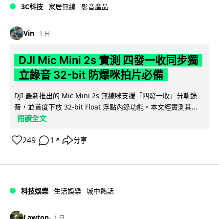
3C科技
家居無線
影音產品
Vin
1 日
DJI Mic Mini 2s 實測 四發一收同步獨
立錄音 32-bit 防爆咪拍片必備
DJI 最新推出的 Mic Mini 2s 無線咪支援「四發一收」分軌錄
音，並首度下放 32-bit Float 浮點內錄功能。本文經實測其...
閱讀全文
249
1
分享
↗
科技娛樂
生活娛樂
城中熱話
Lawton
1 日