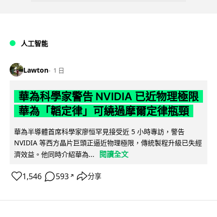
人工智能
Lawton
1 日
華為科學家警告 NVIDIA 已近物理極限
華為「韜定律」可繞過摩爾定律瓶頸
華為半導體首席科學家廖恒罕見接受近 5 小時專訪，警告
NVIDIA 等西方晶片巨頭正逼近物理極限，傳統製程升級已失經
閱讀全文
濟效益。他同時介紹華為...
1,546
593
分享
↗