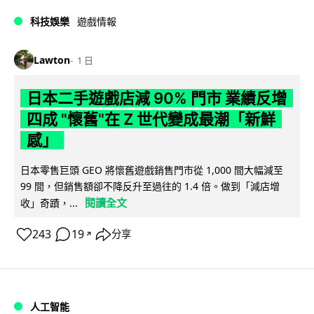
科技娛樂
遊戲情報
Lawton
1 日
日本二手遊戲店減 90% 門市 業績反增
四成 "懷舊"在 Z 世代變成最潮「新鮮
感」
日本零售巨頭 GEO 將懷舊遊戲銷售門市從 1,000 間大幅減至
99 間，但銷售額卻不降反升至過往的 1.4 倍。做到「減店增
閱讀全文
收」奇蹟，...
243
19
分享
↗
人工智能