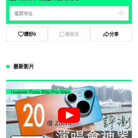
讚好
0
看留言
分享
最新影片