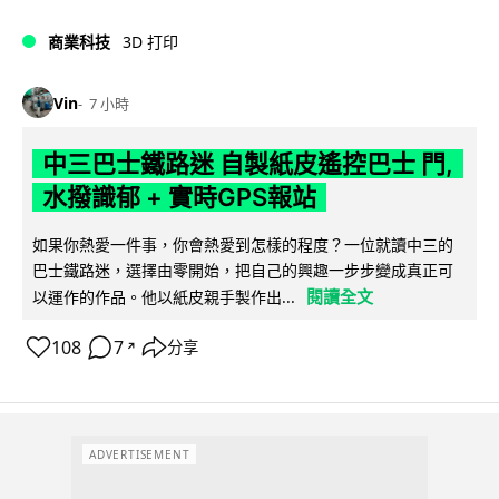
商業科技
3D 打印
Vin
7 小時
中三巴士鐵路迷 自製紙皮遙控巴士 門,
水撥識郁 + 實時GPS報站
如果你熱愛一件事，你會熱愛到怎樣的程度？一位就讀中三的
巴士鐵路迷，選擇由零開始，把自己的興趣一步步變成真正可
閱讀全文
以運作的作品。他以紙皮親手製作出...
108
7
分享
↗
ADVERTISEMENT