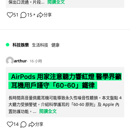
閱讀全文
保出口流通。片段...
51
15
分享
↗
科技娛樂
生活科技
健康
arthur
16 小時
AirPods 用家注意聽力響紅燈 醫學界籲
耳機用戶謹守「60-60」鐵律
長時間高音量佩戴耳機可能導致永久性噪音性聽損。本文盤點 4
大聽力受損警號，介紹科學護耳的「60-60 原則」及 Apple 內
閱讀全文
置防護功能，...
14
分享