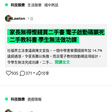
科技娛樂
生活娛樂
城中熱話
Lawton
1 日
家長無得慳錢買二手書 電子啟動碼鎖死
二手教科書 學生無法做功課
社福界立法會議員陳文宜指，一間中學書單價錢按年加 14.7%
遠超通漲，令家長難以負擔。而且電子教材啟動碼這項設計，
閱讀全文
令學生無法完成功課，二手...
935
371
分享
↗
科技娛樂
遊戲情報