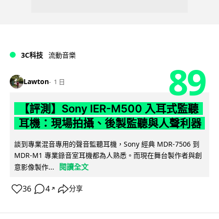
3C科技
流動音樂
89
Lawton
1 日
【評測】Sony IER-M500 入耳式監聽
耳機：現場拍攝、後製監聽與人聲利器
談到專業混音專用的聲音監聽耳機，Sony 經典 MDR-7506 到
MDR-M1 專業錄音室耳機都為人熟悉。而現在舞台製作者與創
閱讀全文
意影像製作...
36
4
分享
↗