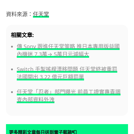
資料來源：
任天堂
相關文章:
傳 Sony 跟進任天堂策略 推日本專用版益國
內機迷 7.3萬→ 5萬日元減幅大
Switch 手掣搖桿漂移問題 任天堂終被重罰
法國開出 3.22 億元巨額罰單
任天堂「忍者」部門曝光 前員工證實專責調
查內部資料外洩
📮
更多精彩文章每日送到電子郵箱