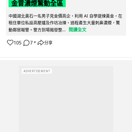
金冒濃煙驚動全區
中國湖北黃石一名男子見金價高企，利用 AI 自學提煉黃金，在
租住單位私設高壓爐及作坊冶煉，過程產生大量刺鼻濃煙，驚
閱讀全文
動鄰居報警。警方到場揭發整...
105
7
分享
↗
ADVERTISEMENT