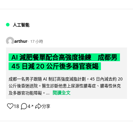
人工智能
arthur
17 小時
AI 減肥餐單配合高強度操練 成都男
45 日減 20 公斤後多器官衰竭
成都一名男子跟隨 AI 制訂高強度減脂計劃，45 日內減去約 20
公斤後昏迷送院。醫生診斷他患上尿源性膿毒症、膿毒性休克
閱讀全文
及多器官功能障礙。...
18
4
分享
↗