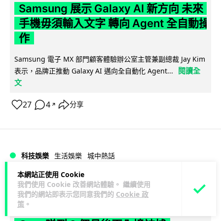
Samsung 展示 Galaxy AI 新方向 未來
手機毋須輸入文字 轉向 Agent 全自動操
作
Samsung 電子 MX 部門顧客體驗辦公室主管兼副總裁 Jay Kim
閱讀全
表示，品牌正推動 Galaxy AI 邁向全自動化 Agent...
文
27
4
分享
↗
科技娛樂
生活娛樂
城中熱話
本網站正使用 Cookie
Lawton
1 日
我們使用 Cookie 改善網站體驗。 繼續使用
我們的網站即表示您同意我們的
Cookie 政
策
。
港夫婦澳門的士拾相機 據為己有被的士