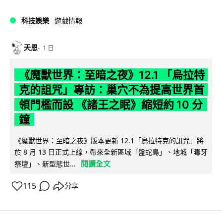
科技娛樂
遊戲情報
天恩
1 日
《魔獸世界：至暗之夜》12.1 「烏拉特
克的詛咒」專訪：巢穴不為提高世界首
領門檻而設 《諸王之眠》縮短約 10 分
鐘
《魔獸世界：至暗之夜》版本更新 12.1「烏拉特克的詛咒」將
於 8 月 13 日正式上線，帶來全新區域「盤蛇島」、地城「毒牙
閱讀全文
祭壇」、新型態世...
115
分享