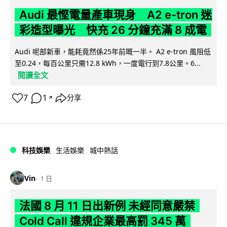
Audi 最慳電量產車現身 A2 e-tron 迷
彩造型曝光 快充 26 分鐘充滿 8 成電
Audi 呢部新車，能耗竟然係25年前嘅一半。 A2 e-tron 風阻低
至0.24，每百公里只需12.8 kWh，一度電行到7.8公里。6...
閱讀全文
7
1
分享
↗
科技娛樂
生活娛樂
城中熱話
Vin
1 日
法國 8 月 11 日出新例 未經同意嚴禁
Cold Call 違規企業最高罰 345 萬