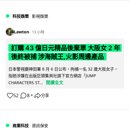
科技娛樂
影視娛樂
Lawton
13 小時
訂購 43 億日元精品後棄單 大阪女 2 年
後終被捕 涉海賊王,火影周邊產品
日本警視廳神田署 8 月 6 日公布，拘捕一名 32 歲大阪女子，
指她涉嫌在出版巨頭集英社旗下官方網店「JUMP
閱讀全文
CHARACTERS ST...
52
8
分享
↗
商業科技
資訊保安