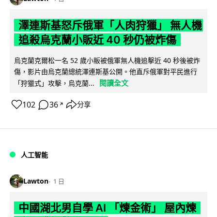
澤連斯基怒斥俄軍「人肉狩獵」 無人機
追殺烏克蘭小販近 40 秒仍被炸傷
烏克蘭克爾松一名 52 歲小販被俄軍無人機追擊近 40 秒後被炸
傷，影片由烏克蘭總統澤連斯基公開。他直斥俄軍對平民進行
閱讀全文
「狩獵式」攻擊，烏克蘭...
102
36
分享
↗
人工智能
Lawton
1 日
中國湖北男自學 AI 「煉金術」 屋內煉