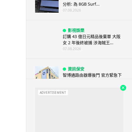
分析: 為 8GB Surf...
07.08.2026
影視娛樂
訂購 43 億日元精品後棄單 大阪
女 2 年後終被捕 涉海賊王...
07.08.2026
資訊保安
智博通路由器爆後門 官方緊急下
架止血 稱漏洞是功能在維修時使
用
ADVERTISEMENT
07.08.2026
城中熱話
熊本地震手術室驚魂片瘋傳 醫護
保護病人、逃生門 網民讚值得
尊...