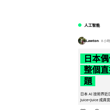
人工智能
Lawton
8 小時
日本偶
整個直
題
日本 AI 技術
Juice=Juic