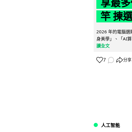
享最多
竿 揀
2026 年的電
身美學」、「AI算
讀全文
7
分享
人工智能