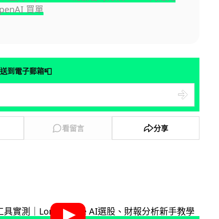
penAI 買單
📮
送到電子郵箱
看留言
分享