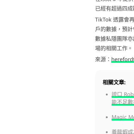
已經有超過四成
TikTok 透
戶的數據，預計會
數據私隱團隊亦
場的相關工作。
來源：
hereford
相關文章:
誇口 Ro
能不足數
Magic
養龍蝦成本