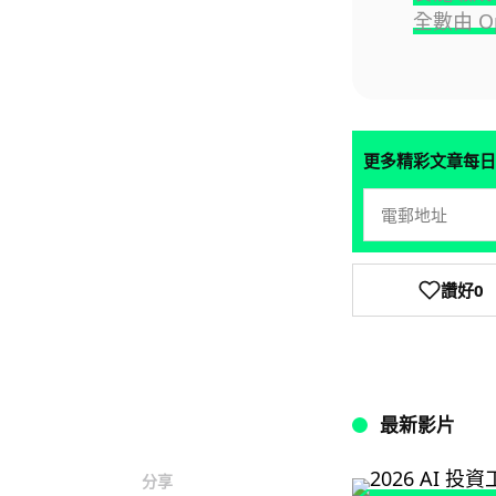
全數由 O
更多精彩文章每日
讚好
0
最新影片
分享