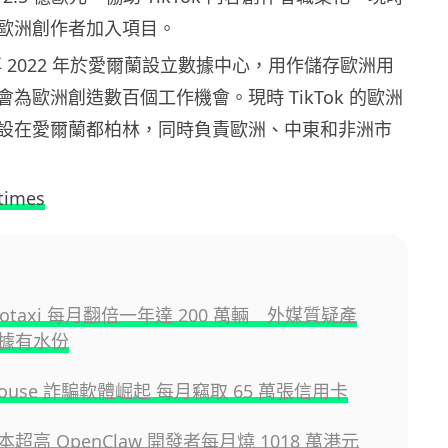
歐洲創作者加入項目。
露會再 2022 年於愛爾蘭設立數據中心，用作儲存歐洲用
為歐洲創造數百個工作機會。現時 TikTok 的歐洲
設在愛爾蘭都柏林，同時負責歐洲、中東和非洲市
times
botaxi 每月翻倍一年達 200 萬輛 外媒質疑產
據有水份
 Mouse 詐騙軟體崛起 每月竊取 65 萬張信用卡
超高 OpenClaw 開發者每月燒 1018 萬港元