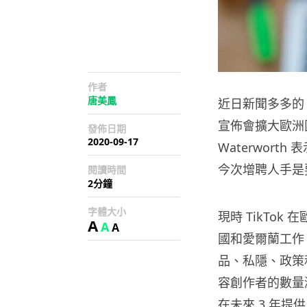
作者
唐美鳳
近日新聞多多的 
宣佈會擴大歐洲團隊
發佈日期
2020-09-17
Waterwor
今次增聘人手是
閱讀時間
2分鐘
字體大小
現時 TikTok 
A
A
A
國和愛爾蘭工作
品、私隱、政策和
容創作者的數量
在未來 3 年提供