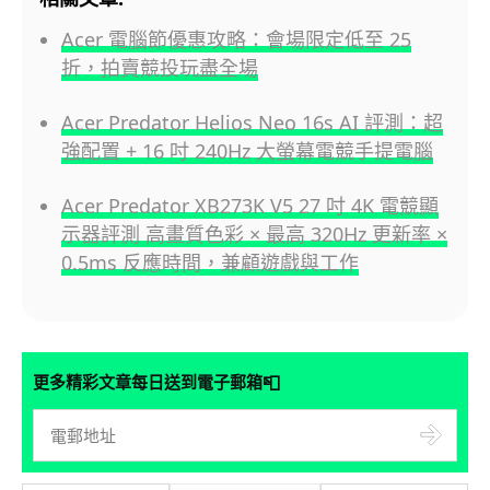
Acer 電腦節優惠攻略：會場限定低至 25
折，拍賣競投玩盡全場
Acer Predator Helios Neo 16s AI 評測：超
強配置 + 16 吋 240Hz 大螢幕電競手提電腦
Acer Predator XB273K V5 27 吋 4K 電競顯
示器評測 高畫質色彩 × 最高 320Hz 更新率 ×
0.5ms 反應時間，兼顧遊戲與工作
📮
更多精彩文章每日送到電子郵箱