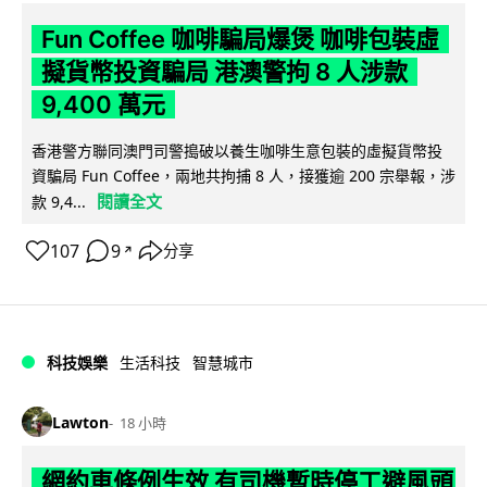
Fun Coffee 咖啡騙局爆煲 咖啡包裝虛
擬貨幣投資騙局 港澳警拘 8 人涉款
9,400 萬元
香港警方聯同澳門司警搗破以養生咖啡生意包裝的虛擬貨幣投
資騙局 Fun Coffee，兩地共拘捕 8 人，接獲逾 200 宗舉報，涉
閱讀全文
款 9,4...
107
9
分享
↗
科技娛樂
生活科技
智慧城市
Lawton
18 小時
網約車條例生效 有司機暫時停工避風頭