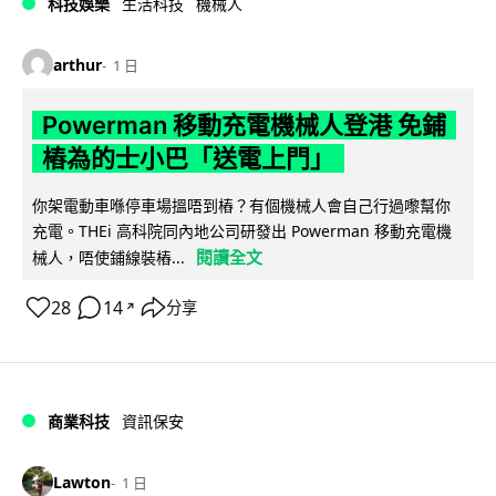
科技娛樂
生活科技
機械人
arthur
1 日
Powerman 移動充電機械人登港 免鋪
樁為的士小巴「送電上門」
你架電動車喺停車場搵唔到樁？有個機械人會自己行過嚟幫你
充電。THEi 高科院同內地公司研發出 Powerman 移動充電機
閱讀全文
械人，唔使鋪線裝樁...
28
14
分享
↗
商業科技
資訊保安
Lawton
1 日