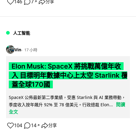
146
7
分享
↗
人工智能
Vin
17 小時
Elon Musk: SpaceX 將挑戰萬億年收
入 目標明年數據中心上太空 Starlink 覆
蓋全球170國
SpaceX 公佈最新第二季業績，受惠 Starlink 與 AI 業務帶動，
閱讀
季度收入按年飆升 92% 至 78 億美元。行政總裁 Elon...
全文
104
14
分享
↗