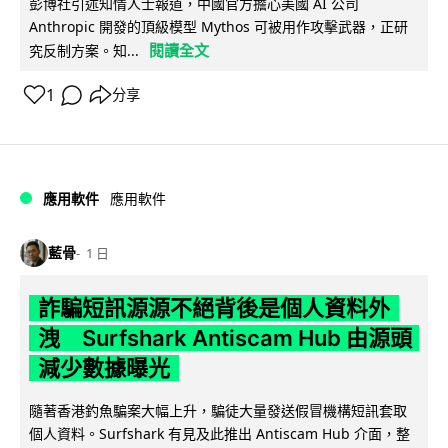
彭博社引述知情人士報道，中國官方擔心美國 AI 公司
Anthropic 開發的頂級模型 Mythos 可被用作攻擊武器，正研
閱讀全文
究反制方案。知...
1
分享
應用軟件
應用軟件
藍骨
1 日
詐騙短訊源源不絕背後是個人資料外
洩 Surfshark Antiscam Hub 由源頭
減少數據曝光
隨著香港釣魚騙案大幅上升，騙徒大量發送假冒機構短訊套取
個人資料。Surfshark 有見及此推出 Antiscam Hub 介面，整