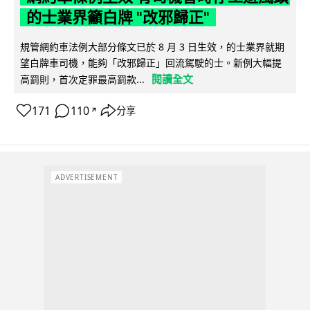
的士業界籲白牌 "改邪歸正"
規管網約車法例大部分條文已於 8 月 3 日生效，的士業界就期
望白牌車司機，能夠「改邪歸正」回流駕駛的士。新例大幅提
閱讀全文
高罰則，首次定罪最高罰款...
171
110
分享
↗
ADVERTISEMENT