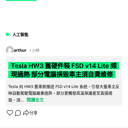
人工智能
arthur
1 小時
Tesla HW3 舊硬件裝 FSD v14 Lite 頻
現過熱 部分電腦損毀車主須自費維修
Tesla 向 HW3 舊車款推送 FSD v14 Lite 系統，引發大量車主反
映自動駕駛電腦嚴重過熱，部分更觸發高溫保護甚至直接燒
閱讀全文
毀，須...
分享