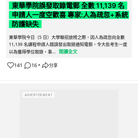
東華學院誤發取錄電郵 全數 11,139 名
申請人一度空歡喜 專家:人為疏忽+系統
防護缺失
東華學院今日（5 日）大學聯招放榜之際，因人為疏忽向全數
11,139 名課程申請人錯誤發出取錄通知電郵，令大批考生一度
閱讀全文
以為獲得學位取錄，事...
141
16
分享
↗
ADVERTISEMENT