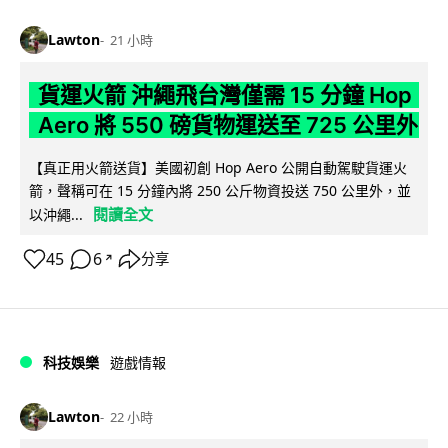
Lawton
21 小時
貨運火箭 沖繩飛台灣僅需 15 分鐘 Hop
Aero 將 550 磅貨物運送至 725 公里外
【真正用火箭送貨】美國初創 Hop Aero 公開自動駕駛貨運火
箭，聲稱可在 15 分鐘內將 250 公斤物資投送 750 公里外，並
閱讀全文
以沖繩...
45
6
分享
↗
科技娛樂
遊戲情報
Lawton
22 小時