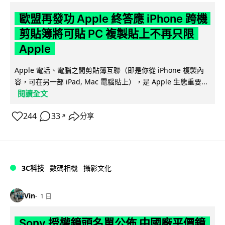
歐盟再發功 Apple 終答應 iPhone 跨機
剪貼簿將可貼 PC 複製貼上不再只限
Apple
Apple 電話、電腦之間剪貼簿互聯（即是你從 iPhone 複製內
容，可在另一部 iPad, Mac 電腦貼上），是 Apple 生態重要...
閱讀全文
244
33
分享
↗
3C科技
數碼相機
攝影文化
Vin
1 日
Sony 授權鏡頭名單公佈 中國廠平價鏡