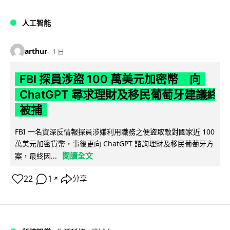
人工智能
arthur
1 日
FBI 探員涉盜 100 萬美元加密幣 向
ChatGPT 尋求理財及移民葡萄牙建議終
被捕
FBI 一名資深反情報探員涉嫌利用職務之便盜取敵對國家近 100
萬美元加密貨幣，事後更向 ChatGPT 諮詢理財及移民葡萄牙方
閱讀全文
案，最終因...
22
1
分享
↗