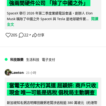
強兩間硬件公司 「除了中國之外」
SpaceX 舉行 2026 年第二季度業績電話會議，創辦人 Elon
閱讀
Musk 稱除了中國之外 SpaceX 與 Tesla 是地球硬件實...
全文
205
22
分享
↗
科技娛樂
生活科技
電子支付
Lawton
23 小時
當電子支付大行其道 屈穎妍: 商戶只收
現金 唯一可能是逃稅 倡稅局主動調查
新加坡知名粥店明輝田雞粥老闆涉逃稅逾 380 萬坡元（約港幣