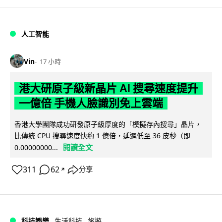
人工智能
Vin
17 小時
港大研原子級新晶片 AI 搜尋速度提升
一億倍 手機人臉識別免上雲端
香港大學團隊成功研發原子級厚度的「模擬存內搜尋」晶片，
比傳統 CPU 搜尋速度快約 1 億倍，延遲低至 36 皮秒（即
閱讀全文
0.00000000...
311
62
分享
↗
科技娛樂
生活科技
旅遊