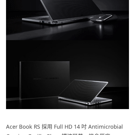
Acer Book RS 採用 Full HD 14 吋 Antimicrobial