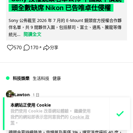
頭全數缺席 Nikon 已告唯卓仕侵權
Sony 公佈截至 2026 年 7 月的 E-Mount 鏡頭官方授權合作夥
伴名單，共 9 間夥伴入圍，包括蔡司、富士、適馬、騰龍等傳
閱讀全文
統光...
570
170
分享
↗
科技娛樂
生活科技
健康
Lawton
1 日
本網站正使用 Cookie
室內空氣 40 度暑熱難耐 德國空調普及
我們使用 Cookie 改善網站體驗。 繼續使用
我們的網站即表示您同意我們的
Cookie 政
率僅 3% 大眾繼續忍的最大原因
策
。
德國今夏持續熱浪，空調普及率僅 3%，課室溫度逼近 40 度，