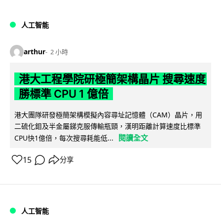
人工智能
arthur
2 小時
港大工程學院研極簡架構晶片 搜尋速度
勝標準 CPU 1 億倍
港大團隊研發極簡架構模擬內容尋址記憶體（CAM）晶片，用
二硫化鉬及半金屬銻克服傳輸瓶頸，漢明距離計算速度比標準
閱讀全文
CPU快1億倍，每次搜尋耗能低...
15
分享
人工智能