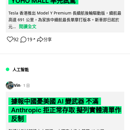
YOHO MALL 率先試駕
Tesla 香港推出 Model Y Premium 長續航後輪驅動版，續航最
高達 691 公里，為家族中續航最長單摩打版本。新車即日起於
閱讀全文
元...
92
19
分享
↗
人工智能
Vin
1 日
據報中國憂美國 AI 變武器 不滿
Anthropic 拒正常存取 擬列實體清單作
反制