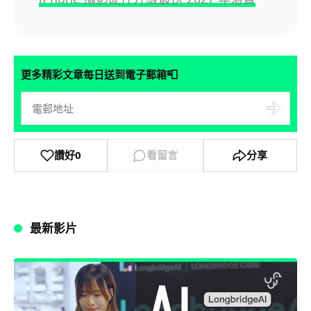
📮
更多精彩文章每日送到電子郵箱
讚好
0
看留言
分享
最新影片