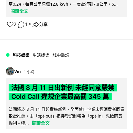
至0.24，每百公里只需12.8 kWh，一度電行到7.8公里。6...
閱讀全文
2
1
分享
↗
科技娛樂
生活娛樂
城中熱話
Vin
1 小時
法國 8 月 11 日出新例 未經同意嚴禁
Cold Call 違規企業最高罰 345 萬
法國將於 8 月 11 日起實施新例，全面禁止企業未經消費者同意
致電推銷，由「opt-out」拒接登記制轉為「opt-in」先徵同意
閱讀全文
機制。違...