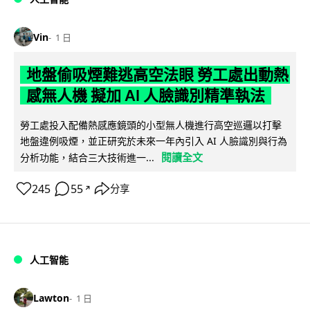
Vin
1 日
地盤偷吸煙難逃高空法眼 勞工處出動熱
感無人機 擬加 AI 人臉識別精準執法
勞工處投入配備熱感應鏡頭的小型無人機進行高空巡邏以打擊
地盤違例吸煙，並正研究於未來一年內引入 AI 人臉識別與行為
閱讀全文
分析功能，結合三大技術進一...
245
55
分享
↗
人工智能
Lawton
1 日