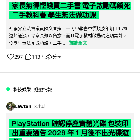
家長無得慳錢買二手書 電子啟動碼鎖死
二手教科書 學生無法做功課
社福界立法會議員陳文宜指，一間中學書單價錢按年加 14.7%
遠超通漲，令家長難以負擔。而且電子教材啟動碼這項設計，
閱讀全文
令學生無法完成功課，二手...
297
113
分享
↗
科技娛樂
遊戲情報
Lawton
3 小時
PlayStation 確認停產實體光碟 包裝印
出重要通告 2028 年 1 月後不出光碟遊