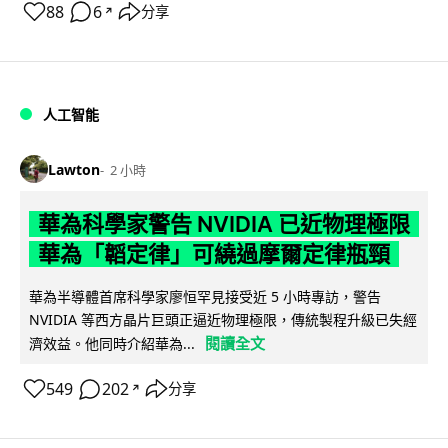
88
6
分享
↗
人工智能
Lawton
2 小時
華為科學家警告 NVIDIA 已近物理極限
華為「韜定律」可繞過摩爾定律瓶頸
華為半導體首席科學家廖恒罕見接受近 5 小時專訪，警告
NVIDIA 等西方晶片巨頭正逼近物理極限，傳統製程升級已失經
閱讀全文
濟效益。他同時介紹華為...
549
202
分享
↗