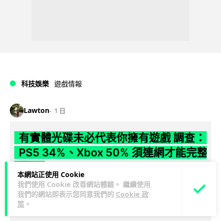
科技娛樂
遊戲情報
Lawton
1 日
有實體光碟未必代表你擁有遊戲 調查：
PS5 34%、Xbox 50% 須連網才能完整
遊玩
本網站正使用 Cookie
我們使用 Cookie 改善網站體驗。 繼續使用
【就算有光碟，也未必代表擁有遊戲】有調查發現，34% PS5
我們的網站即表示您同意我們的
Cookie 政
實體遊戲及 50% Xbox Series X 實體遊戲在完全斷網下無法完
策
。
閱讀全文
整遊...