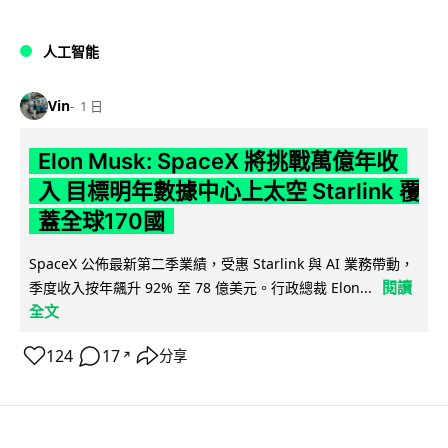
人工智能
Vin
1 日
Elon Musk: SpaceX 將挑戰萬億年收
入 目標明年數據中心上太空 Starlink 覆
蓋全球170國
SpaceX 公佈最新第二季業績，受惠 Starlink 與 AI 業務帶動，
閱讀
季度收入按年飆升 92% 至 78 億美元。行政總裁 Elon...
全文
124
17
分享
↗