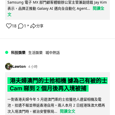
Samsung 電子 MX 部門顧客體驗辦公室主管兼副總裁 Jay Kim
閱讀全
表示，品牌正推動 Galaxy AI 邁向全自動化 Agent...
文
18
1
分享
↗
科技娛樂
生活娛樂
城中熱話
Lawton
4 小時
港夫婦澳門的士拾相機 據為己有被的士
Cam 睇到 2 個月後再入境被捕
一對香港夫婦今年 5 月遊澳門乘的士拾獲他人遺留相機及電
池，拾遺不報並帶返香港自用。兩人本月 2 日經港珠澳大橋再
閱讀全文
次入境澳門時，被治安警察局...