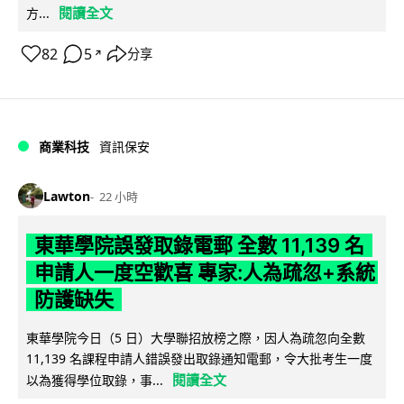
閱讀全文
方...
82
5
分享
↗
商業科技
資訊保安
Lawton
22 小時
東華學院誤發取錄電郵 全數 11,139 名
申請人一度空歡喜 專家:人為疏忽+系統
防護缺失
東華學院今日（5 日）大學聯招放榜之際，因人為疏忽向全數
11,139 名課程申請人錯誤發出取錄通知電郵，令大批考生一度
閱讀全文
以為獲得學位取錄，事...