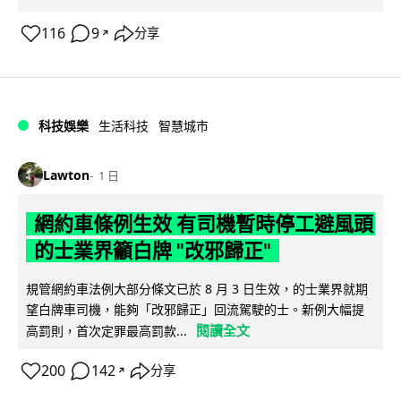
116
9
分享
↗
科技娛樂
生活科技
智慧城市
Lawton
1 日
網約車條例生效 有司機暫時停工避風頭
的士業界籲白牌 "改邪歸正"
規管網約車法例大部分條文已於 8 月 3 日生效，的士業界就期
望白牌車司機，能夠「改邪歸正」回流駕駛的士。新例大幅提
閱讀全文
高罰則，首次定罪最高罰款...
200
142
分享
↗