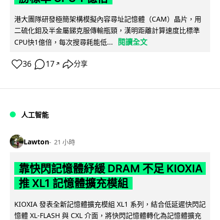
港大團隊研發極簡架構模擬內容尋址記憶體（CAM）晶片，用
二硫化鉬及半金屬銻克服傳輸瓶頸，漢明距離計算速度比標準
閱讀全文
CPU快1億倍，每次搜尋耗能低...
36
17
分享
↗
人工智能
Lawton
21 小時
靠快閃記憶體紓緩 DRAM 不足 KIOXIA
推 XL1 記憶體擴充模組
KIOXIA 發表全新記憶體擴充模組 XL1 系列，結合低延遲快閃記
憶體 XL-FLASH 與 CXL 介面，將快閃記憶體轉化為記憶體擴充