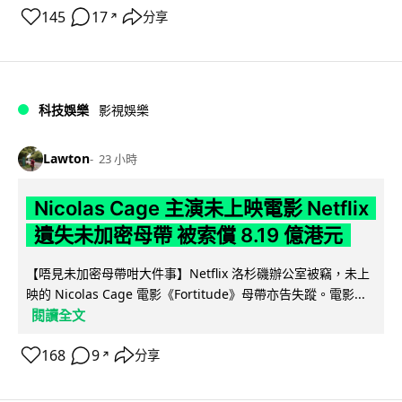
145
17
分享
↗
科技娛樂
影視娛樂
Lawton
23 小時
Nicolas Cage 主演未上映電影 Netflix
遺失未加密母帶 被索償 8.19 億港元
【唔見未加密母帶咁大件事】Netflix 洛杉磯辦公室被竊，未上
映的 Nicolas Cage 電影《Fortitude》母帶亦告失蹤。電影...
閱讀全文
168
9
分享
↗