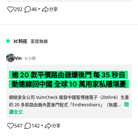
292
46
分享
↗
3C科技
家居無線
Vin
4 小時
逾 20 款平價路由器爆後門 每 35 秒自
動連線回中國 全球 10 萬用家私隱堪憂
網絡安全公司 VulnCheck 揭發中國智博通電子（Zbtlink）生產
閱
的 20 多款路由器內置後門程式「Endlessdoors」（無盡...
讀全文
547
142
分享
↗