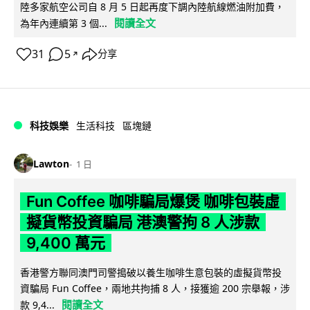
陸多家航空公司自 8 月 5 日起再度下調內陸航線燃油附加費，
閱讀全文
為年內連續第 3 個...
31
5
分享
↗
科技娛樂
生活科技
區塊鏈
Lawton
1 日
Fun Coffee 咖啡騙局爆煲 咖啡包裝虛
擬貨幣投資騙局 港澳警拘 8 人涉款
9,400 萬元
香港警方聯同澳門司警搗破以養生咖啡生意包裝的虛擬貨幣投
資騙局 Fun Coffee，兩地共拘捕 8 人，接獲逾 200 宗舉報，涉
閱讀全文
款 9,4...