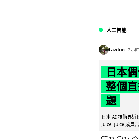
人工智能
Lawton
7 小時
日本偶
整個直
題
日本 AI 技術
Juice=Juic
↗