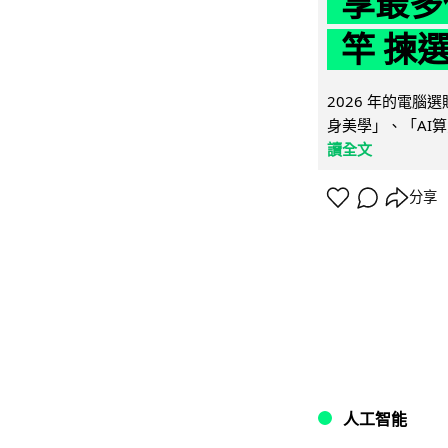
享最多
竿 揀
2026 年的電
身美學」、「AI算
讀全文
分享
人工智能