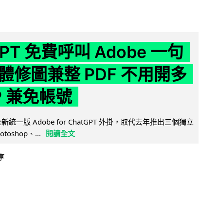
GPT 免費呼叫 Adobe 一句
體修圖兼整 PDF 不用開多
P 兼免帳號
全新統一版 Adobe for ChatGPT 外掛，取代去年推出三個獨立
otoshop、...
閱讀全文
享