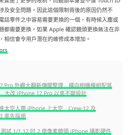
 就看來實施了更多的限制，而鏡頭本身並不像 Touch ID
ID 般涉及安全問題，因此這個限制背後的原因仍然不
電話零件之中容易需要更換的一個，有時候入塵或
都需要更換。如果 Apple 確認鏡頭更換無法在非
，相信會令用戶潛在的維修成本增加。
ors
e 17 Pro 外觀大翻新傳聞整理 橫向相機模組配蒸
大改 iPhone 12 Pro 以來不變設計
准太空人帶 iPhone 上太空 Crew-12 及
s II 率先採用
e 測試 1/1.12 吋 2 億像素鏡頭 iPhone 攝影硬件