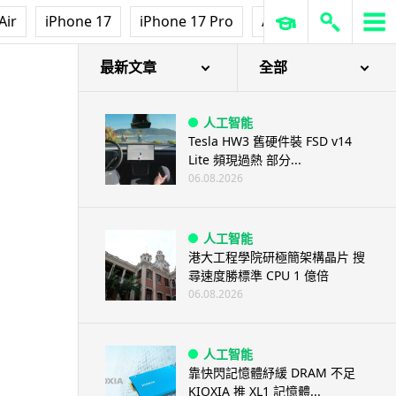
Air
iPhone 17
iPhone 17 Pro
AirPods Pro 3
Ap
最新文章
全部
人工智能
Tesla HW3 舊硬件裝 FSD v14
Lite 頻現過熱 部分...
06.08.2026
人工智能
港大工程學院研極簡架構晶片 搜
尋速度勝標準 CPU 1 億倍
06.08.2026
人工智能
靠快閃記憶體紓緩 DRAM 不足
KIOXIA 推 XL1 記憶體...