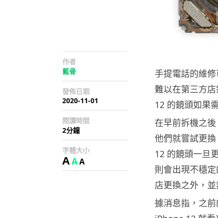
作者
藍骨
手提電話的維修可
難以在第三方店鋪維
發佈日期
2020-11-01
12 的鏡頭如果
閱讀時間
在早前拆機之後，i
2分鐘
他們就嘗試更換 i
字體大小
12 的鏡頭一旦
A
A
A
則會出現不穩定的
店更換之外，並
據消息指，之前的