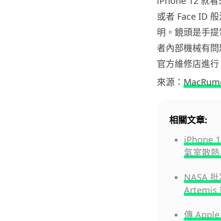
iPhone 12
或者 Face 
明。鏡頭是手提
者內部機械有問題
官方維修店進行
來源：
MacRum
相關文章:
iPhon
氣室散熱 
NASA 批
Artemi
傳 Appl