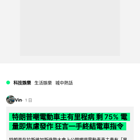
科技娛樂
生活娛樂
城中熱話
Vin
1 日
特朗普嘲電動車主有里程病 剩 75% 電
量即焦慮發作 狂言一手終結電車指令
特朗普在拉斯維加斯造勢大會上公開嘲諷電動車車主患有「里