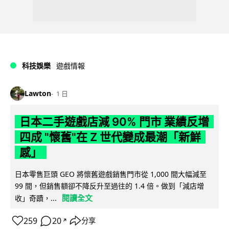
科技娛樂
遊戲情報
Lawton
1 日
日本二手遊戲店減 90% 門市 業績反增
四成 "懷舊"在 Z 世代變成最潮「新鮮
感」
日本零售巨頭 GEO 將懷舊遊戲銷售門市從 1,000 間大幅減至
99 間，但銷售額卻不降反升至過往的 1.4 倍。做到「減店增
閱讀全文
收」奇蹟，...
259
20
分享
↗