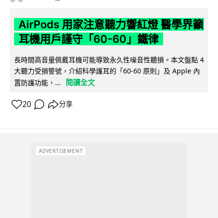
AirPods 用家注意聽力響紅燈 醫學界籲
耳機用戶謹守「60-60」鐵律
長時間高音量佩戴耳機可能導致永久性噪音性聽損。本文盤點 4
大聽力受損警號，介紹科學護耳的「60-60 原則」及 Apple 內
閱讀全文
置防護功能，...
20
分享
ADVERTISEMENT