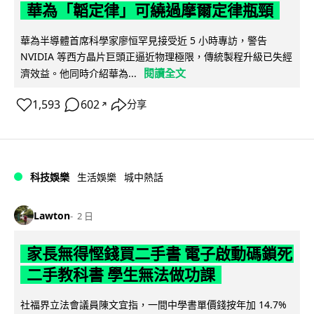
華為「韜定律」可繞過摩爾定律瓶頸
華為半導體首席科學家廖恒罕見接受近 5 小時專訪，警告
NVIDIA 等西方晶片巨頭正逼近物理極限，傳統製程升級已失經
閱讀全文
濟效益。他同時介紹華為...
1,593
602
分享
↗
科技娛樂
生活娛樂
城中熱話
Lawton
2 日
家長無得慳錢買二手書 電子啟動碼鎖死
二手教科書 學生無法做功課
社福界立法會議員陳文宜指，一間中學書單價錢按年加 14.7%