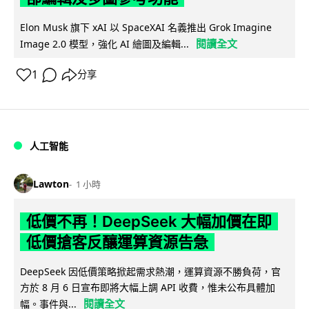
Elon Musk 旗下 xAI 以 SpaceXAI 名義推出 Grok Imagine
閱讀全文
Image 2.0 模型，強化 AI 繪圖及編輯...
1
分享
人工智能
Lawton
1 小時
低價不再！DeepSeek 大幅加價在即
低價搶客反釀運算資源告急
DeepSeek 因低價策略掀起需求熱潮，運算資源不勝負荷，官
方於 8 月 6 日宣布即將大幅上調 API 收費，惟未公布具體加
閱讀全文
幅。事件與...