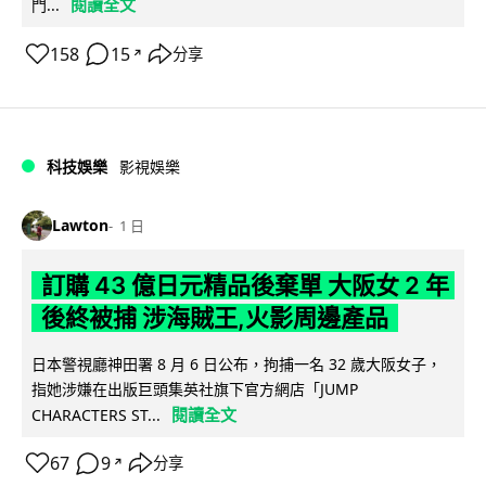
閱讀全文
門...
158
15
分享
↗
科技娛樂
影視娛樂
Lawton
1 日
訂購 43 億日元精品後棄單 大阪女 2 年
後終被捕 涉海賊王,火影周邊產品
日本警視廳神田署 8 月 6 日公布，拘捕一名 32 歲大阪女子，
指她涉嫌在出版巨頭集英社旗下官方網店「JUMP
閱讀全文
CHARACTERS ST...
67
9
分享
↗