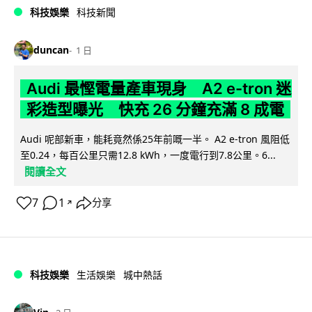
科技娛樂
科技新聞
duncan
1 日
Audi 最慳電量產車現身 A2 e-tron 迷
彩造型曝光 快充 26 分鐘充滿 8 成電
Audi 呢部新車，能耗竟然係25年前嘅一半。 A2 e-tron 風阻低
至0.24，每百公里只需12.8 kWh，一度電行到7.8公里。6...
閱讀全文
7
1
分享
↗
科技娛樂
生活娛樂
城中熱話