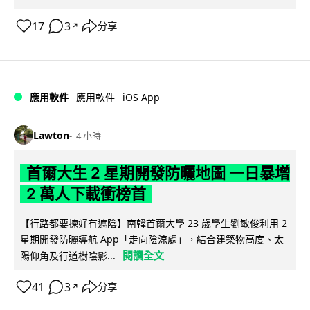
17
3
分享
↗
iOS App
應用軟件
應用軟件
Lawton
4 小時
首爾大生 2 星期開發防曬地圖 一日暴增
2 萬人下載衝榜首
【行路都要揀好有遮陰】南韓首爾大學 23 歲學生劉敏俊利用 2
星期開發防曬導航 App「走向陰涼處」，結合建築物高度、太
閱讀全文
陽仰角及行道樹陰影...
41
3
分享
↗