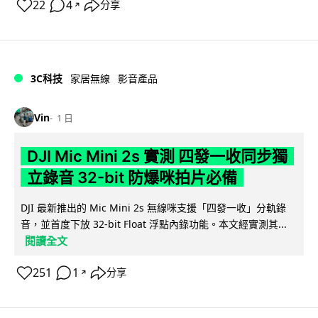
22
4
分享
↗
3C科技
家居無線
影音產品
Vin
1 日
DJI Mic Mini 2s 實測 四發一收同步獨
立錄音 32-bit 防爆咪拍片必備
DJI 最新推出的 Mic Mini 2s 無線咪支援「四發一收」分軌錄
音，並首度下放 32-bit Float 浮點內錄功能。本文經實測其...
閱讀全文
251
1
分享
↗