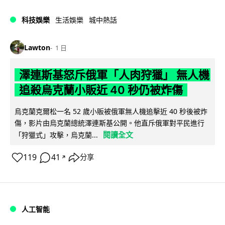
科技娛樂
生活娛樂
城中熱話
Lawton
1 日
澤連斯基怒斥俄軍「人肉狩獵」 無人機
追殺烏克蘭小販近 40 秒仍被炸傷
烏克蘭克爾松一名 52 歲小販被俄軍無人機追擊近 40 秒後被炸
傷，影片由烏克蘭總統澤連斯基公開。他直斥俄軍對平民進行
閱讀全文
「狩獵式」攻擊，烏克蘭...
119
41
分享
↗
人工智能