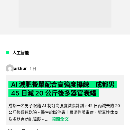
人工智能
arthur
1 日
AI 減肥餐單配合高強度操練 成都男
45 日減 20 公斤後多器官衰竭
成都一名男子跟隨 AI 制訂高強度減脂計劃，45 日內減去約 20
公斤後昏迷送院。醫生診斷他患上尿源性膿毒症、膿毒性休克
閱讀全文
及多器官功能障礙。...