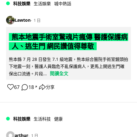
科技娛樂
生活娛樂
城中熱話
Lawton
1 日
熊本地震手術室驚魂片瘋傳 醫護保護病
人、逃生門 網民讚值得尊敬
熊本縣 7 月 28 日發生 7.1 級地震，熊本綜合醫院手術室鏡頭拍
下地震一刻，醫護人員臨危不亂保護病人，更馬上開逃生門確
閱讀全文
保出口流通。片段...
67
18
分享
↗
科技娛樂
生活科技
健康
arthur
1 日