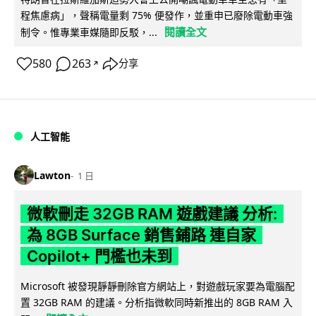
程焦慮病」，聲稱電量剩 75% 便發作，並重申已廢除電動車強
閱讀全文
制令。惟專業車媒隨即反駁，...
580
263
分享
↗
人工智能
Lawton
1 日
微軟刪走 32GB RAM 遊戲建議 分析:
為 8GB Surface 銷售鋪路 連自家
Copilot+ 門檻也未到
Microsoft 被發現靜靜刪除官方網站上，對遊戲玩家要為電腦配
置 32GB RAM 的建議。分析指微軟同時新推出的 8GB RAM 入