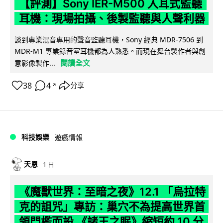
【評測】Sony IER-M500 入耳式監聽
耳機：現場拍攝、後製監聽與人聲利器
談到專業混音專用的聲音監聽耳機，Sony 經典 MDR-7506 到
MDR-M1 專業錄音室耳機都為人熟悉。而現在舞台製作者與創
閱讀全文
意影像製作...
38
4
分享
↗
科技娛樂
遊戲情報
天恩
1 日
《魔獸世界：至暗之夜》12.1 「烏拉特
克的詛咒」專訪：巢穴不為提高世界首
領門檻而設 《諸王之眠》縮短約 10 分