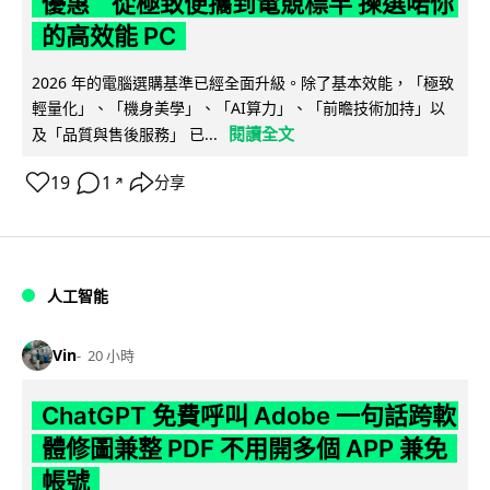
優惠 從極致便攜到電競標竿 揀選啱你
的高效能 PC
2026 年的電腦選購基準已經全面升級。除了基本效能，「極致
輕量化」、「機身美學」、「AI算力」、「前瞻技術加持」以
閱讀全文
及「品質與售後服務」 已...
19
1
分享
↗
人工智能
Vin
20 小時
ChatGPT 免費呼叫 Adobe 一句話跨軟
體修圖兼整 PDF 不用開多個 APP 兼免
帳號