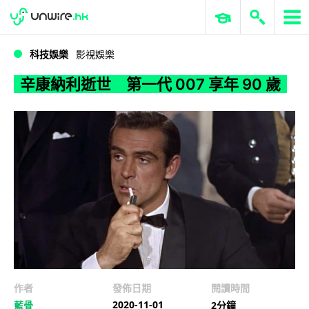
WWDC 2026
GenAI 與雲端科技專區
ERP 與商業 AI
辛康納利逝世 第一代 007 享年 90 歲
科技娛樂
影視娛樂
辛康納利逝世 第一代 007 享年 90 歲
作者
發佈日期
閱讀時間
2020-11-01
藍骨
2分鐘