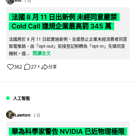
Vin
2 日
法國 8 月 11 日出新例 未經同意嚴禁
Cold Call 違規企業最高罰 345 萬
法國將於 8 月 11 日起實施新例，全面禁止企業未經消費者同意
致電推銷，由「opt-out」拒接登記制轉為「opt-in」先徵同意
閱讀全文
機制。違...
362
27
分享
↗
人工智能
Lawton
2 日
華為科學家警告 NVIDIA 已近物理極限