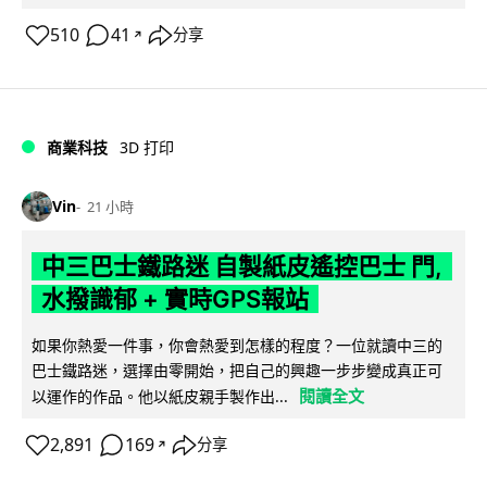
510
41
分享
↗
商業科技
3D 打印
Vin
21 小時
中三巴士鐵路迷 自製紙皮遙控巴士 門,
水撥識郁 + 實時GPS報站
如果你熱愛一件事，你會熱愛到怎樣的程度？一位就讀中三的
巴士鐵路迷，選擇由零開始，把自己的興趣一步步變成真正可
閱讀全文
以運作的作品。他以紙皮親手製作出...
2,891
169
分享
↗