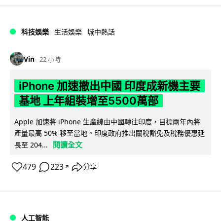
科技娛樂
生活娛樂
城中熱話
Vin
22 小時
iPhone 加速撤出中國 印度成新機主要
基地 上年組裝增至5500萬部
Apple 加速將 iPhone 生產線由中國轉往印度，目標兩年內將
產量最高 50% 移至當地。印度政府推出關稅豁免及稅務優惠延
閱讀全文
長至 204...
479
223
分享
↗
人工智能