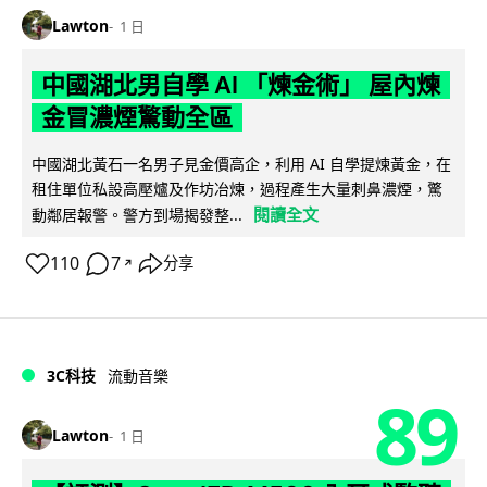
Lawton
1 日
中國湖北男自學 AI 「煉金術」 屋內煉
金冒濃煙驚動全區
中國湖北黃石一名男子見金價高企，利用 AI 自學提煉黃金，在
租住單位私設高壓爐及作坊冶煉，過程產生大量刺鼻濃煙，驚
閱讀全文
動鄰居報警。警方到場揭發整...
110
7
分享
↗
3C科技
流動音樂
89
Lawton
1 日