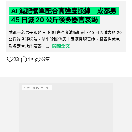
AI 減肥餐單配合高強度操練 成都男
45 日減 20 公斤後多器官衰竭
成都一名男子跟隨 AI 制訂高強度減脂計劃，45 日內減去約 20
公斤後昏迷送院。醫生診斷他患上尿源性膿毒症、膿毒性休克
閱讀全文
及多器官功能障礙。...
23
4
分享
↗
ADVERTISEMENT