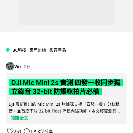
3C科技
家居無線
影音產品
Vin
2 日
DJI Mic Mini 2s 實測 四發一收同步獨
立錄音 32-bit 防爆咪拍片必備
DJI 最新推出的 Mic Mini 2s 無線咪支援「四發一收」分軌錄
音，並首度下放 32-bit Float 浮點內錄功能。本文經實測其...
閱讀全文
251
1
分享
↗