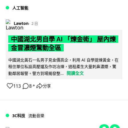
人工智能
Lawton
2 日
中國湖北男自學 AI 「煉金術」 屋內煉
金冒濃煙驚動全區
中國湖北黃石一名男子見金價高企，利用 AI 自學提煉黃金，在
租住單位私設高壓爐及作坊冶煉，過程產生大量刺鼻濃煙，驚
閱讀全文
動鄰居報警。警方到場揭發整...
113
8
分享
↗
3C科技
流動音樂