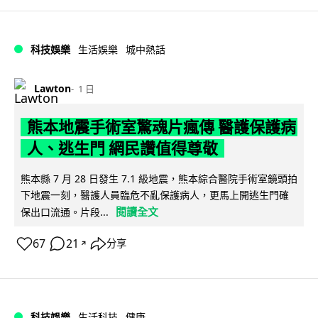
科技娛樂
生活娛樂
城中熱話
Lawton
1 日
熊本地震手術室驚魂片瘋傳 醫護保護病
人、逃生門 網民讚值得尊敬
熊本縣 7 月 28 日發生 7.1 級地震，熊本綜合醫院手術室鏡頭拍
下地震一刻，醫護人員臨危不亂保護病人，更馬上開逃生門確
閱讀全文
保出口流通。片段...
67
21
分享
↗
科技娛樂
生活科技
健康