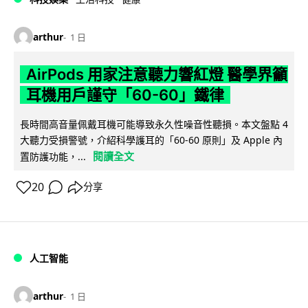
arthur
1 日
AirPods 用家注意聽力響紅燈 醫學界籲
耳機用戶謹守「60-60」鐵律
長時間高音量佩戴耳機可能導致永久性噪音性聽損。本文盤點 4
大聽力受損警號，介紹科學護耳的「60-60 原則」及 Apple 內
閱讀全文
置防護功能，...
20
分享
人工智能
arthur
1 日