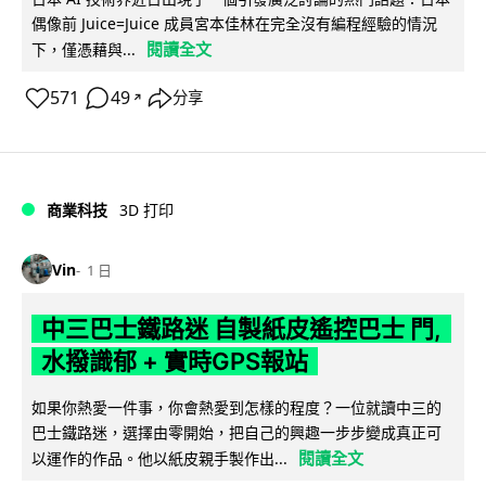
偶像前 Juice=Juice 成員宮本佳林在完全沒有編程經驗的情況
閱讀全文
下，僅憑藉與...
571
49
分享
↗
商業科技
3D 打印
Vin
1 日
中三巴士鐵路迷 自製紙皮遙控巴士 門,
水撥識郁 + 實時GPS報站
如果你熱愛一件事，你會熱愛到怎樣的程度？一位就讀中三的
巴士鐵路迷，選擇由零開始，把自己的興趣一步步變成真正可
閱讀全文
以運作的作品。他以紙皮親手製作出...