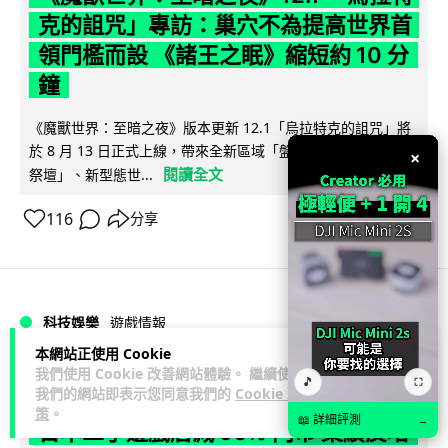
克的詛咒」專訪：巢穴不為提高世界首
領門檻而設 《諸王之眠》縮短約 10 分
鐘
《魔獸世界：至暗之夜》版本更新 12.1「烏拉特克的詛咒」將
於 8 月 13 日正式上線，帶來全新區域「盤蛇島」、地城「毒牙
×
閱讀全文
祭壇」、新型態世...
116
分享
科技娛樂
遊戲情報
本網站正使用 Cookie
我們使用 Cookie 改善網站體驗。 繼續使用
Lawton
2 日
🎵
⛶
我們的網站即表示您同意我們的
Cookie 政
策
。
📖 詳細評測
→
日本二手遊戲店減 90% 門市 業績反增