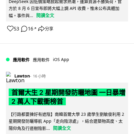
DeepSeek 因低價策略掀起需求熱潮，運算資源不勝負荷，官
方於 8 月 6 日宣布即將大幅上調 API 收費，惟未公布具體加
閱讀全文
幅。事件與...
53
16
分享
↗
iOS App
應用軟件
應用軟件
Lawton
16 小時
首爾大生 2 星期開發防曬地圖 一日暴增
2 萬人下載衝榜首
【行路都要揀好有遮陰】南韓首爾大學 23 歲學生劉敏俊利用 2
星期開發防曬導航 App「走向陰涼處」，結合建築物高度、太
閱讀全文
陽仰角及行道樹陰影...