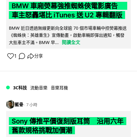
BMW 車廂熒幕強推蜘蛛俠電影廣告
車主怒轟堪比 iTunes 送 U2 專輯翻版
BMW 近日透過無線更新向全球逾 70 個市場車輛中控熒幕推送
《蜘蛛俠：英雄重生》宣傳動畫，啟動車輛即彈出通知，觸發
閱讀全文
大批車主不滿。BMW 早...
1
分享
3C科技
流動音樂
音樂耳機
藍骨
7 小時
Sony 傳推平價復刻版耳筒 沿用六年
舊款規格挑戰加價潮