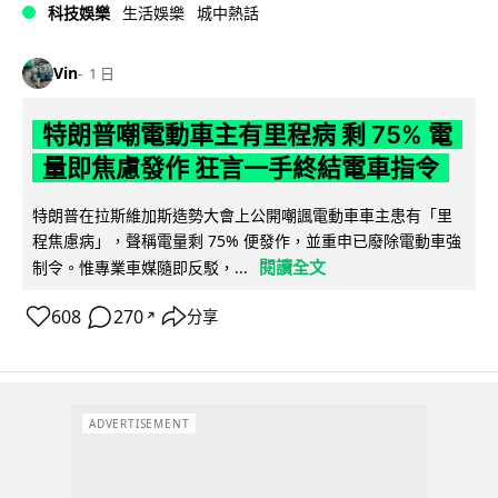
科技娛樂
生活娛樂
城中熱話
Vin
1 日
特朗普嘲電動車主有里程病 剩 75% 電
量即焦慮發作 狂言一手終結電車指令
特朗普在拉斯維加斯造勢大會上公開嘲諷電動車車主患有「里
程焦慮病」，聲稱電量剩 75% 便發作，並重申已廢除電動車強
閱讀全文
制令。惟專業車媒隨即反駁，...
608
270
分享
↗
ADVERTISEMENT