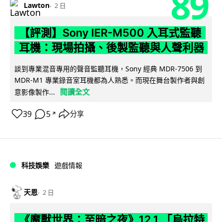
89
Lawton
2 日
【評測】Sony IER-M500 入耳式監聽
耳機：現場拍攝、後製監聽與人聲利器
談到專業混音專用的聲音監聽耳機，Sony 經典 MDR-7506 到
MDR-M1 專業錄音室耳機都為人熟悉。而現在舞台製作者與創
閱讀全文
意影像製作...
39
5
分享
↗
科技娛樂
遊戲情報
天恩
2 日
《魔獸世界：至暗之夜》12.1 「烏拉特