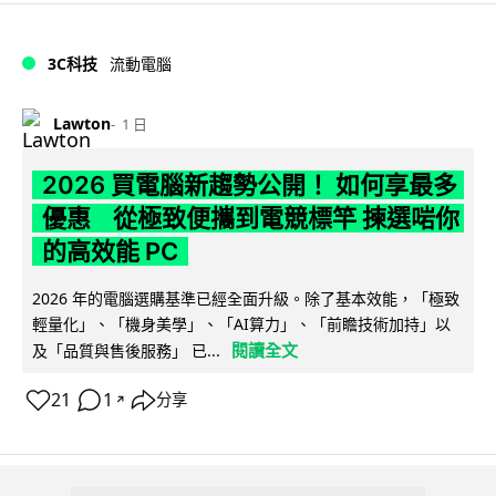
3C科技
流動電腦
Lawton
1 日
2026 買電腦新趨勢公開！ 如何享最多
優惠 從極致便攜到電競標竿 揀選啱你
的高效能 PC
2026 年的電腦選購基準已經全面升級。除了基本效能，「極致
輕量化」、「機身美學」、「AI算力」、「前瞻技術加持」以
閱讀全文
及「品質與售後服務」 已...
21
1
分享
↗