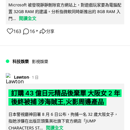
Microsoft 被發現靜靜刪除官方網站上，對遊戲玩家要為電腦配
置 32GB RAM 的建議。分析指微軟同時新推出的 8GB RAM 入
閱讀全文
門...
163
16
分享
↗
科技娛樂
影視娛樂
Lawton
1 日
訂購 43 億日元精品後棄單 大阪女 2 年
後終被捕 涉海賊王,火影周邊產品
日本警視廳神田署 8 月 6 日公布，拘捕一名 32 歲大阪女子，
指她涉嫌在出版巨頭集英社旗下官方網店「JUMP
閱讀全文
CHARACTERS ST...