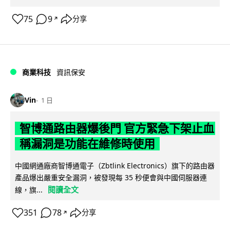
75
9
分享
↗
商業科技
資訊保安
Vin
1 日
智博通路由器爆後門 官方緊急下架止血
稱漏洞是功能在維修時使用
中國網通廠商智博通電子（Zbtlink Electronics）旗下的路由器
產品爆出嚴重安全漏洞，被發現每 35 秒便會與中國伺服器連
閱讀全文
線，旗...
351
78
分享
↗