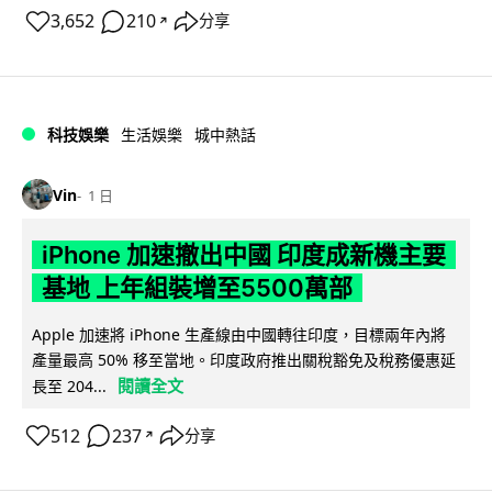
3,652
210
分享
↗
科技娛樂
生活娛樂
城中熱話
Vin
1 日
iPhone 加速撤出中國 印度成新機主要
基地 上年組裝增至5500萬部
Apple 加速將 iPhone 生產線由中國轉往印度，目標兩年內將
產量最高 50% 移至當地。印度政府推出關稅豁免及稅務優惠延
閱讀全文
長至 204...
512
237
分享
↗