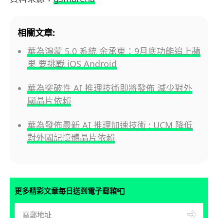
相關文章:
華為鴻蒙 5.0 系統 余承東：9月底功能追上蘋
果 要挑戰 iOS Android
華為突破性 AI 推理技術即將發佈 減少對外
國晶片依賴
華為發佈最新 AI 推理加速技術 : UCM 降低
對外國記憶體晶片依賴
📮
更多精彩文章每日送到電子郵箱