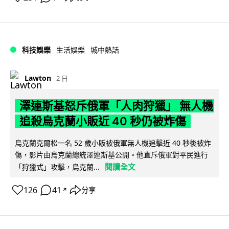
科技娛樂
生活娛樂
城中熱話
Lawton
2 日
澤連斯基怒斥俄軍「人肉狩獵」 無人機
追殺烏克蘭小販近 40 秒仍被炸傷
烏克蘭克爾松一名 52 歲小販被俄軍無人機追擊近 40 秒後被炸
傷，影片由烏克蘭總統澤連斯基公開。他直斥俄軍對平民進行
閱讀全文
「狩獵式」攻擊，烏克蘭...
126
41
分享
↗