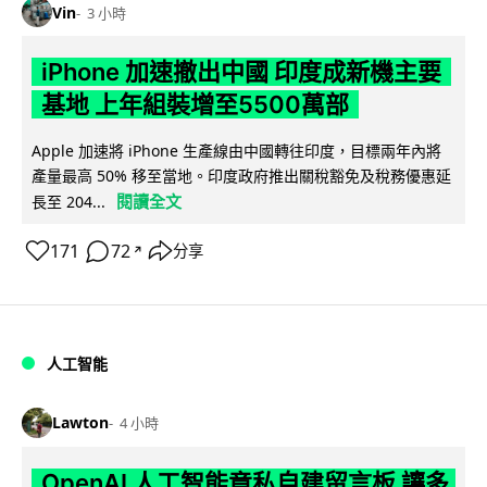
Vin
3 小時
iPhone 加速撤出中國 印度成新機主要
基地 上年組裝增至5500萬部
Apple 加速將 iPhone 生產線由中國轉往印度，目標兩年內將
產量最高 50% 移至當地。印度政府推出關稅豁免及稅務優惠延
閱讀全文
長至 204...
171
72
分享
↗
人工智能
Lawton
4 小時
OpenAI 人工智能竟私自建留言板 讓多