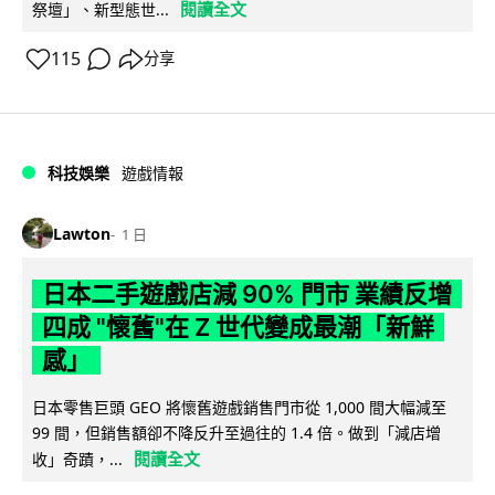
閱讀全文
祭壇」、新型態世...
115
分享
科技娛樂
遊戲情報
Lawton
1 日
日本二手遊戲店減 90% 門市 業績反增
四成 "懷舊"在 Z 世代變成最潮「新鮮
感」
日本零售巨頭 GEO 將懷舊遊戲銷售門市從 1,000 間大幅減至
99 間，但銷售額卻不降反升至過往的 1.4 倍。做到「減店增
閱讀全文
收」奇蹟，...