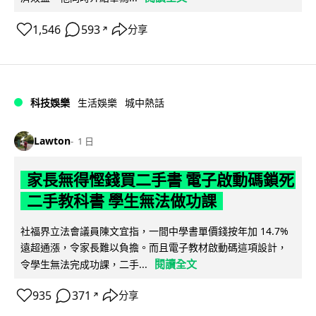
1,546
593
分享
↗
科技娛樂
生活娛樂
城中熱話
Lawton
1 日
家長無得慳錢買二手書 電子啟動碼鎖死
二手教科書 學生無法做功課
社福界立法會議員陳文宜指，一間中學書單價錢按年加 14.7%
遠超通漲，令家長難以負擔。而且電子教材啟動碼這項設計，
閱讀全文
令學生無法完成功課，二手...
935
371
分享
↗