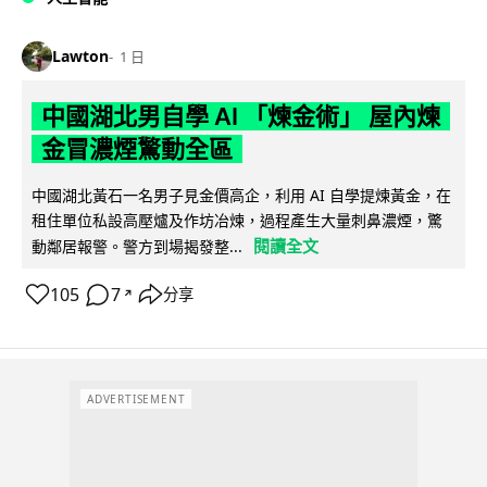
Lawton
1 日
中國湖北男自學 AI 「煉金術」 屋內煉
金冒濃煙驚動全區
中國湖北黃石一名男子見金價高企，利用 AI 自學提煉黃金，在
租住單位私設高壓爐及作坊冶煉，過程產生大量刺鼻濃煙，驚
閱讀全文
動鄰居報警。警方到場揭發整...
105
7
分享
↗
ADVERTISEMENT