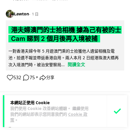
Lawton
1 日
港夫婦澳門的士拾相機 據為己有被的士
Cam 睇到 2 個月後再入境被捕
一對香港夫婦今年 5 月遊澳門乘的士拾獲他人遺留相機及電
池，拾遺不報並帶返香港自用。兩人本月 2 日經港珠澳大橋再
閱讀全文
次入境澳門時，被治安警察局...
532
75
分享
↗
本網站正使用 Cookie
3C科技
家居無線
我們使用 Cookie 改善網站體驗。 繼續使用
我們的網站即表示您同意我們的
Cookie 政
策
。
Vin
1 日