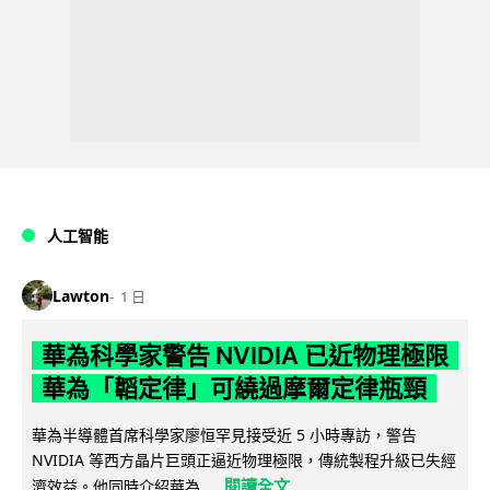
人工智能
Lawton
1 日
華為科學家警告 NVIDIA 已近物理極限
華為「韜定律」可繞過摩爾定律瓶頸
華為半導體首席科學家廖恒罕見接受近 5 小時專訪，警告
NVIDIA 等西方晶片巨頭正逼近物理極限，傳統製程升級已失經
閱讀全文
濟效益。他同時介紹華為...