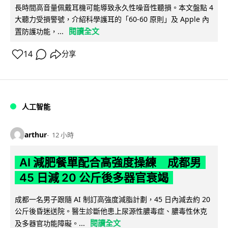
長時間高音量佩戴耳機可能導致永久性噪音性聽損。本文盤點 4
大聽力受損警號，介紹科學護耳的「60-60 原則」及 Apple 內
閱讀全文
置防護功能，...
14
分享
人工智能
arthur
12 小時
AI 減肥餐單配合高強度操練 成都男
45 日減 20 公斤後多器官衰竭
成都一名男子跟隨 AI 制訂高強度減脂計劃，45 日內減去約 20
公斤後昏迷送院。醫生診斷他患上尿源性膿毒症、膿毒性休克
閱讀全文
及多器官功能障礙。...