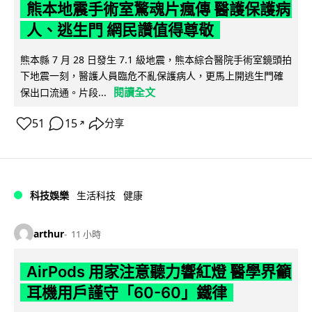
熊本地震手術室驚魂片瘋傳 醫護保護病
人、逃生門 網民讚值得尊敬
熊本縣 7 月 28 日發生 7.1 級地震，熊本綜合醫院手術室鏡頭拍
下地震一刻，醫護人員臨危不亂保護病人，更馬上開逃生門確
閱讀全文
保出口流通。片段...
51
15
分享
↗
科技娛樂
生活科技
健康
arthur
11 小時
AirPods 用家注意聽力響紅燈 醫學界籲
耳機用戶謹守「60-60」鐵律