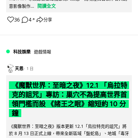
閱讀全文
意影像製作...
36
4
分享
↗
科技娛樂
遊戲情報
天恩
1 日
《魔獸世界：至暗之夜》12.1 「烏拉特
克的詛咒」專訪：巢穴不為提高世界首
領門檻而設 《諸王之眠》縮短約 10 分
鐘
《魔獸世界：至暗之夜》版本更新 12.1「烏拉特克的詛咒」將
於 8 月 13 日正式上線，帶來全新區域「盤蛇島」、地城「毒牙