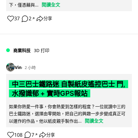
閱讀全文
下，僅憑藉與...
37
2
分享
↗
商業科技
3D 打印
Vin
2 小時
中三巴士鐵路迷 自製紙皮遙控巴士 門,
水撥識郁 + 實時GPS報站
如果你熱愛一件事，你會熱愛到怎樣的程度？一位就讀中三的
巴士鐵路迷，選擇由零開始，把自己的興趣一步步變成真正可
閱讀全文
以運作的作品。他以紙皮親手製作出...
108
7
分享
↗