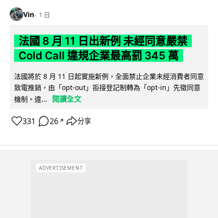
Vin
1 日
法國 8 月 11 日出新例 未經同意嚴禁
Cold Call 違規企業最高罰 345 萬
法國將於 8 月 11 日起實施新例，全面禁止企業未經消費者同意
致電推銷，由「opt-out」拒接登記制轉為「opt-in」先徵同意
閱讀全文
機制。違...
331
26
分享
↗
ADVERTISEMENT