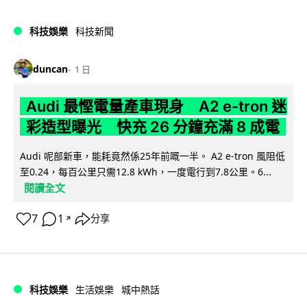
科技娛樂
科技新聞
duncan
1 日
Audi 最慳電量產車現身 A2 e-tron 迷
彩造型曝光 快充 26 分鐘充滿 8 成電
Audi 呢部新車，能耗竟然係25年前嘅一半。 A2 e-tron 風阻低
至0.24，每百公里只需12.8 kWh，一度電行到7.8公里。6...
閱讀全文
7
1
分享
↗
科技娛樂
生活娛樂
城中熱話