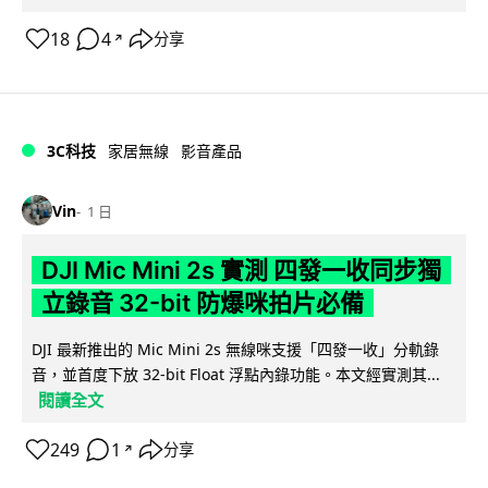
18
4
分享
↗
3C科技
家居無線
影音產品
Vin
1 日
DJI Mic Mini 2s 實測 四發一收同步獨
立錄音 32-bit 防爆咪拍片必備
DJI 最新推出的 Mic Mini 2s 無線咪支援「四發一收」分軌錄
音，並首度下放 32-bit Float 浮點內錄功能。本文經實測其...
閱讀全文
249
1
分享
↗