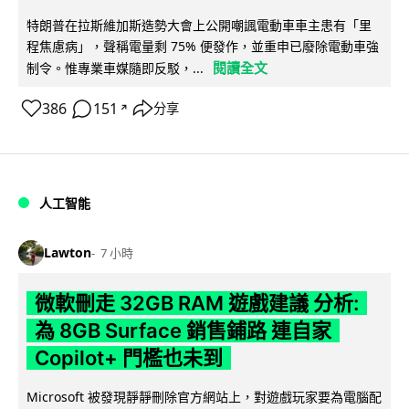
特朗普在拉斯維加斯造勢大會上公開嘲諷電動車車主患有「里
程焦慮病」，聲稱電量剩 75% 便發作，並重申已廢除電動車強
閱讀全文
制令。惟專業車媒隨即反駁，...
386
151
分享
↗
人工智能
Lawton
7 小時
微軟刪走 32GB RAM 遊戲建議 分析:
為 8GB Surface 銷售鋪路 連自家
Copilot+ 門檻也未到
Microsoft 被發現靜靜刪除官方網站上，對遊戲玩家要為電腦配