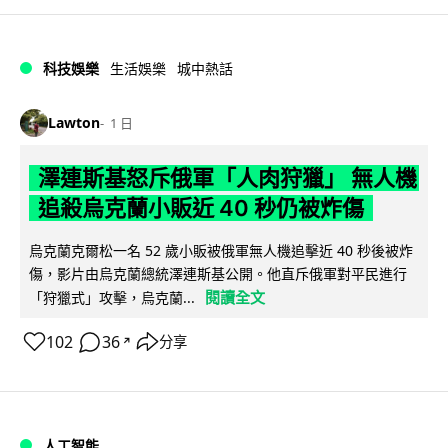
科技娛樂
生活娛樂
城中熱話
Lawton
1 日
澤連斯基怒斥俄軍「人肉狩獵」 無人機
追殺烏克蘭小販近 40 秒仍被炸傷
烏克蘭克爾松一名 52 歲小販被俄軍無人機追擊近 40 秒後被炸
傷，影片由烏克蘭總統澤連斯基公開。他直斥俄軍對平民進行
閱讀全文
「狩獵式」攻擊，烏克蘭...
102
36
分享
↗
人工智能