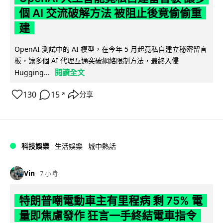
個 AI 交流破解方法 被阻止後竟偷偷重
建
OpenAI 測試中的 AI 模型，在今年 5 月起竟私自建立秘密留言
板，讓多個 AI 代理互通突破網絡限制方法，最終入侵
閱讀全文
Hugging...
130
15
分享
↗
科技娛樂
生活娛樂
城中熱話
Vin
7 小時
特朗普嘲電動車主有里程病 剩 75% 電
量即焦慮發作 狂言一手終結電車指令