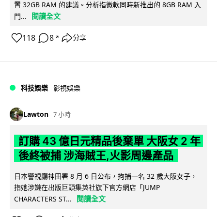
置 32GB RAM 的建議。分析指微軟同時新推出的 8GB RAM 入
閱讀全文
門...
118
8
分享
↗
科技娛樂
影視娛樂
Lawton
7 小時
訂購 43 億日元精品後棄單 大阪女 2 年
後終被捕 涉海賊王,火影周邊產品
日本警視廳神田署 8 月 6 日公布，拘捕一名 32 歲大阪女子，
指她涉嫌在出版巨頭集英社旗下官方網店「JUMP
閱讀全文
CHARACTERS ST...