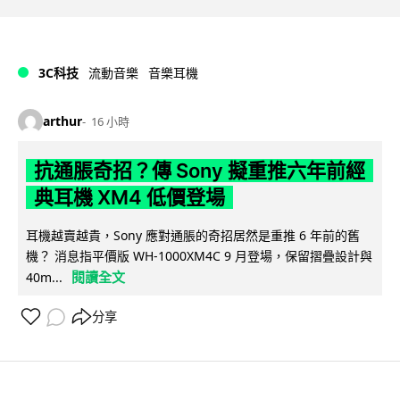
3C科技
流動音樂
音樂耳機
arthur
16 小時
抗通脹奇招？傳 Sony 擬重推六年前經
典耳機 XM4 低價登場
耳機越賣越貴，Sony 應對通脹的奇招居然是重推 6 年前的舊
機？ 消息指平價版 WH-1000XM4C 9 月登場，保留摺疊設計與
閱讀全文
40m...
分享