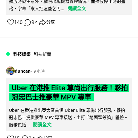
播放時發生意外，戲院出現機器冒煙情況，而播放停止時的畫
閱讀全文
格，字幕「來人把這些乞丐...
140
9
分享
↗
科技娛樂
科技新聞
duncan
9 小時
Uber 在港推 Elite 尊尚出行服務！夥拍
冠忠巴士推豪華 MPV 專車
Uber 在香港推出亞太區首個 Uber Elite 尊尚出行服務，夥拍
冠忠巴士提供豪華 MPV 專車接送，主打「地面頭等艙」體驗。
閱讀全文
服務包括...