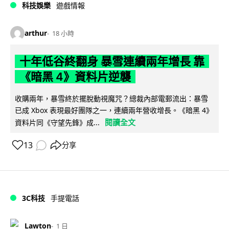
科技娛樂
遊戲情報
arthur
18 小時
十年低谷終翻身 暴雪連續兩年增長 靠
《暗黑 4》資料片逆襲
收購兩年，暴雪終於擺脫動視魔咒？總裁內部電郵流出：暴雪
已成 Xbox 表現最好團隊之一，連續兩年營收增長。《暗黑 4》
閱讀全文
資料片同《守望先鋒》成...
13
分享
3C科技
手提電話
Lawton
1 日