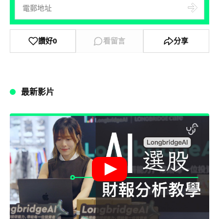
讚好
0
看留言
分享
最新影片