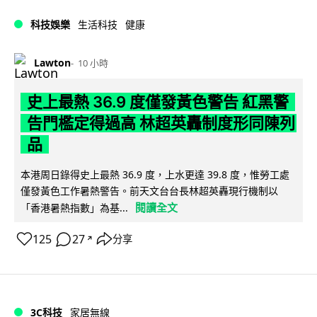
科技娛樂
生活科技
健康
Lawton
10 小時
史上最熱 36.9 度僅發黃色警告 紅黑警
告門檻定得過高 林超英轟制度形同陳列
品
本港周日錄得史上最熱 36.9 度，上水更達 39.8 度，惟勞工處
僅發黃色工作暑熱警告。前天文台台長林超英轟現行機制以
閱讀全文
「香港暑熱指數」為基...
125
27
分享
↗
3C科技
家居無線