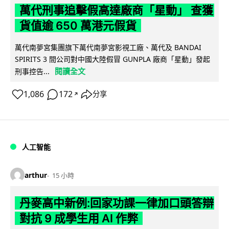
萬代刑事追擊假高達廠商「星動」 查獲
貨值逾 650 萬港元假貨
萬代南夢宮集團旗下萬代南夢宮影視工廠、萬代及 BANDAI
SPIRITS 3 間公司對中國大陸假冒 GUNPLA 廠商「星動」發起
閱讀全文
刑事控告...
1,086
172
分享
↗
人工智能
arthur
15 小時
丹麥高中新例:回家功課一律加口頭答辯
對抗 9 成學生用 AI 作弊