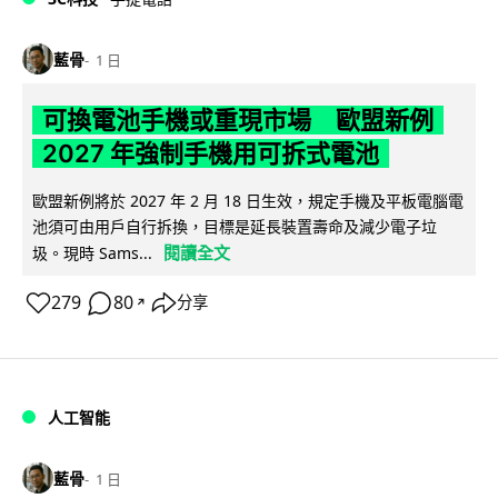
藍骨
1 日
可換電池手機或重現市場 歐盟新例
2027 年強制手機用可拆式電池
歐盟新例將於 2027 年 2 月 18 日生效，規定手機及平板電腦電
池須可由用戶自行拆換，目標是延長裝置壽命及減少電子垃
閱讀全文
圾。現時 Sams...
279
80
分享
↗
人工智能
藍骨
1 日