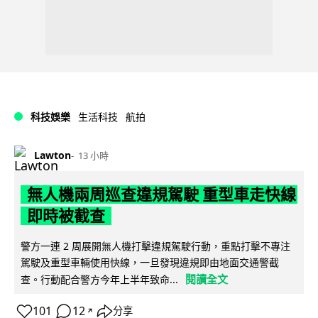
科技娛樂
生活科技
航拍
Lawton
13 小時
無人機兩周巡查違規駕駛 重型車走快線
即時被截查
警方一連 2 周展開無人機打擊違規駕駛行動，重點打擊不專注
駕駛及重型車輛使用快線，一旦發現違規即由地面交通警截
閱讀全文
查。行動配合警方今年上半年致命...
101
12
分享
↗