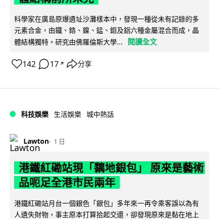
科學家在廣島原爆遺址沙灘樣本中，發現一種從未有記錄的多
元素合金，由鐵、鉻、鎳、錳、鉬及鋁六種金屬混合而成，晶
閱讀全文
體結構獨特。研究由佛羅倫斯大學...
142
17
分享
↗
科技娛樂
生活娛樂
城中熱話
Lawton
1 日
港鐵紅磡站現「黐地銀包」 原來是藝術
品呃足全港市民兩年
港鐵紅磡站月台一個銀色「銀包」多年來一再令乘客誤以為有
人遺失財物，事主原本打算拾起交還，卻發現原來是黏在地上