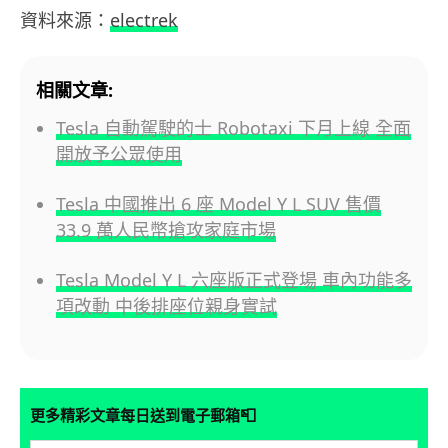
資料來源：
electrek
相關文章:
Tesla 自動駕駛的士 Robotaxi 下月上線 全面
開放予公眾使用
Tesla 中國推出 6 座 Model Y L SUV 售價
33.9 萬人民幣搶攻家庭市場
Tesla Model Y L 六座版正式登場 車內功能多
項改動 中後排座位親身實試
📮
更多精彩文章每日送到電子郵箱