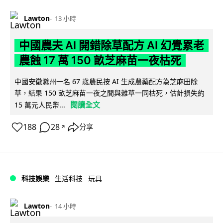
Lawton
13 小時
中國農夫 AI 開錯除草配方 AI 幻覺累老
農蝕 17 萬 150 畝芝麻苗一夜枯死
中國安徽滁州一名 67 歲農民按 AI 生成農藥配方為芝麻田除
草，結果 150 畝芝麻苗一夜之間與雜草一同枯死，估計損失約
閱讀全文
15 萬元人民幣...
188
28
分享
↗
科技娛樂
生活科技
玩具
Lawton
14 小時