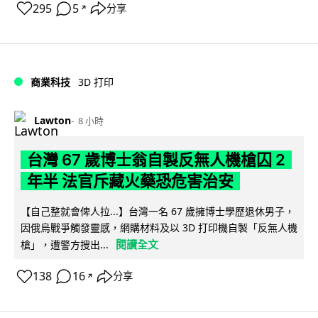
295
5
分享
↗
商業科技
3D 打印
Lawton
8 小時
台灣 67 歲博士翁自製反無人機槍囚 2
年半 法官斥藏火藥恐危害治安
【自己整就會俾人拉...】台灣一名 67 歲擁博士學歷退休男子，
因俄烏戰爭觸發靈感，網購材料及以 3D 打印機自製「反無人機
閱讀全文
槍」，遭警方搜出...
138
16
分享
↗