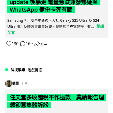
update 後暴走 電量急跌兼發熱疑與
WhatsApp 備份卡死有關
Samsung 7 月安全更新後，大批 Galaxy S25 Ultra 及 S24
閱讀
Ultra 用戶反映裝置電量急跌、發熱甚至充電變慢。有...
全文
130
16
分享
↗
科技娛樂
遊戲情報
藍骨
1 日
任天堂多收關稅不作退款 業績報告理
想卻惹集體訴訟