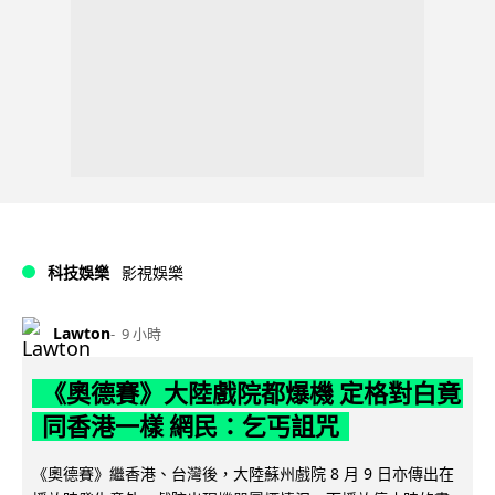
科技娛樂
影視娛樂
Lawton
9 小時
《奧德賽》大陸戲院都爆機 定格對白竟
同香港一樣 網民：乞丐詛咒
《奧德賽》繼香港、台灣後，大陸蘇州戲院 8 月 9 日亦傳出在