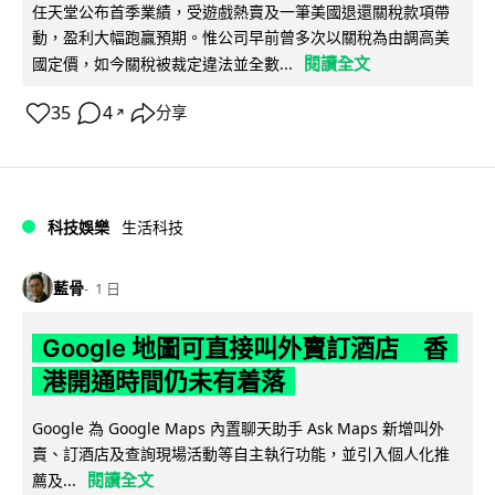
任天堂公布首季業績，受遊戲熱賣及一筆美國退還關稅款項帶
動，盈利大幅跑贏預期。惟公司早前曾多次以關稅為由調高美
閱讀全文
國定價，如今關稅被裁定違法並全數...
35
4
分享
↗
科技娛樂
生活科技
藍骨
1 日
Google 地圖可直接叫外賣訂酒店 香
港開通時間仍未有着落
Google 為 Google Maps 內置聊天助手 Ask Maps 新增叫外
賣、訂酒店及查詢現場活動等自主執行功能，並引入個人化推
閱讀全文
薦及...