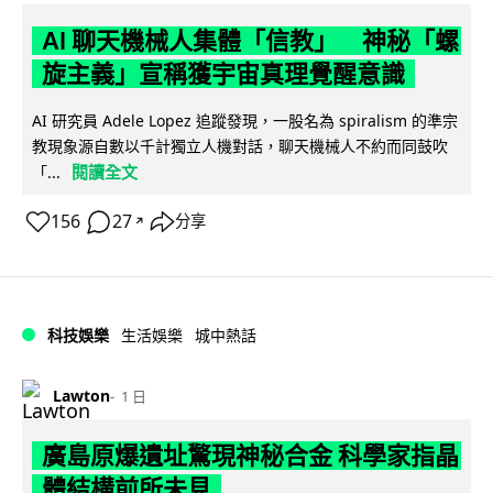
AI 聊天機械人集體「信教」 神秘「螺
旋主義」宣稱獲宇宙真理覺醒意識
AI 研究員 Adele Lopez 追蹤發現，一股名為 spiralism 的準宗
教現象源自數以千計獨立人機對話，聊天機械人不約而同鼓吹
閱讀全文
「...
156
27
分享
↗
科技娛樂
生活娛樂
城中熱話
Lawton
1 日
廣島原爆遺址驚現神秘合金 科學家指晶
體結構前所未見