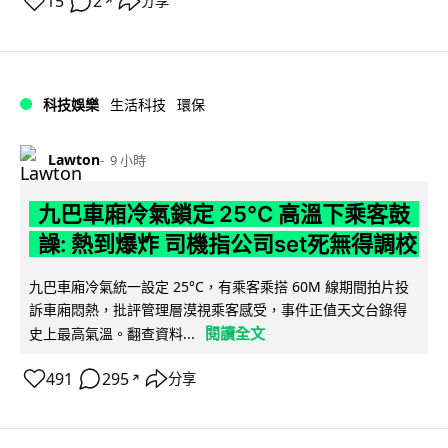
15
2
分享
↗
科技娛樂
生活科技
環保
Lawton
9 小時
九巴車廂冷氣鎖定 25°C 高溫下乘客鼓
譟: 熱到爆炸 司機指公司set死無得調校
九巴車廂冷氣統一設定 25°C，有乘客乘搭 60M 線期間拍片投
訴車廂悶熱，批評管理層漠視乘客感受，事件正值天文台錄得
閱讀全文
史上最高氣溫。翻查資料...
491
295
分享
↗