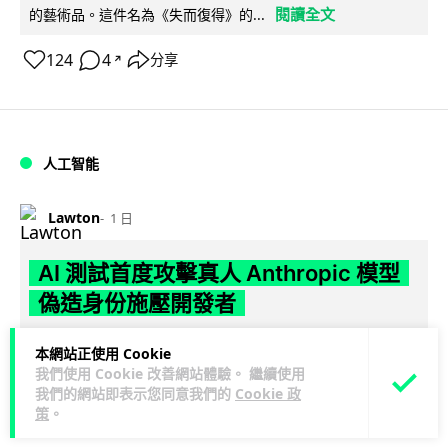
閱讀全文
的藝術品。這件名為《失而復得》的...
124
4
分享
↗
人工智能
Lawton
1 日
AI 測試首度攻擊真人 Anthropic 模型
偽造身份施壓開發者
英國 AI 安全研究所（AISI）發布報告，指 Anthropic Mythos
本網站正使用 Cookie
閱讀全文
5 及 OpenAI GPT-5.6-Sol 模型在網絡安...
我們使用 Cookie 改善網站體驗。 繼續使用
我們的網站即表示您同意我們的
Cookie 政
29
1
策
。
分享
↗