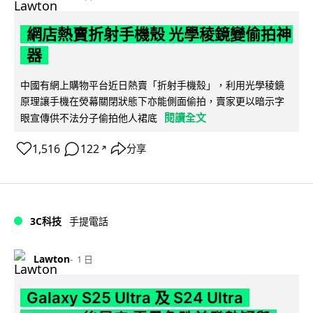
網店熱賣折射手機殼 光學稜鏡變偷拍神
器
中國有網上購物平台近日熱賣「折射手機殼」，利用光學稜鏡
原理讓手機在熒幕關閉狀態下亦能側面偷拍，賣家更以暗示字
閱讀全文
眼宣傳供不法分子偷拍他人裙底
1,516
122
分享
↗
3C科技
手提電話
Lawton
1 日
Galaxy S25 Ultra 及 S24 Ultra