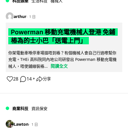
科技娛樂
生活科技
機械人
arthur
1 日
Powerman 移動充電機械人登港 免鋪
樁為的士小巴「送電上門」
你架電動車喺停車場搵唔到樁？有個機械人會自己行過嚟幫你
充電。THEi 高科院同內地公司研發出 Powerman 移動充電機
閱讀全文
械人，唔使鋪線裝樁...
28
14
分享
↗
商業科技
資訊保安
Lawton
1 日