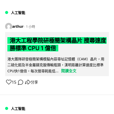
人工智能
arthur
1 小時
港大工程學院研極簡架構晶片 搜尋速度
勝標準 CPU 1 億倍
港大團隊研發極簡架構模擬內容尋址記憶體（CAM）晶片，用
二硫化鉬及半金屬銻克服傳輸瓶頸，漢明距離計算速度比標準
閱讀全文
CPU快1億倍，每次搜尋耗能低...
15
分享
人工智能