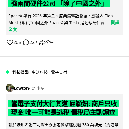
強兩間硬件公司 「除了中國之外」
SpaceX 舉行 2026 年第二季度業績電話會議，創辦人 Elon
閱讀
Musk 稱除了中國之外 SpaceX 與 Tesla 是地球硬件實...
全文
205
22
分享
↗
科技娛樂
生活科技
電子支付
Lawton
21 小時
當電子支付大行其道 屈穎妍: 商戶只收
現金 唯一可能是逃稅 倡稅局主動調查
新加坡知名粥店明輝田雞粥老闆涉逃稅逾 380 萬坡元（約港幣