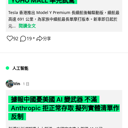
YOHO MALL 率先試駕
Tesla 香港推出 Model Y Premium 長續航後輪驅動版，續航最
高達 691 公里，為家族中續航最長單摩打版本。新車即日起於
閱讀全文
元...
92
19
分享
↗
人工智能
Vin
1 日
據報中國憂美國 AI 變武器 不滿
Anthropic 拒正常存取 擬列實體清單作
反制