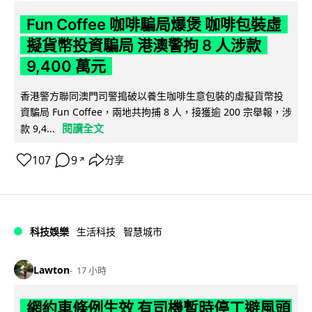
Fun Coffee 咖啡騙局爆煲 咖啡包裝虛
擬貨幣投資騙局 港澳警拘 8 人涉款
9,400 萬元
香港警方聯同澳門司警搗破以養生咖啡生意包裝的虛擬貨幣投
資騙局 Fun Coffee，兩地共拘捕 8 人，接獲逾 200 宗舉報，涉
閱讀全文
款 9,4...
107
9
分享
↗
科技娛樂
生活科技
智慧城市
Lawton
17 小時
網約車條例生效 有司機暫時停工避風頭