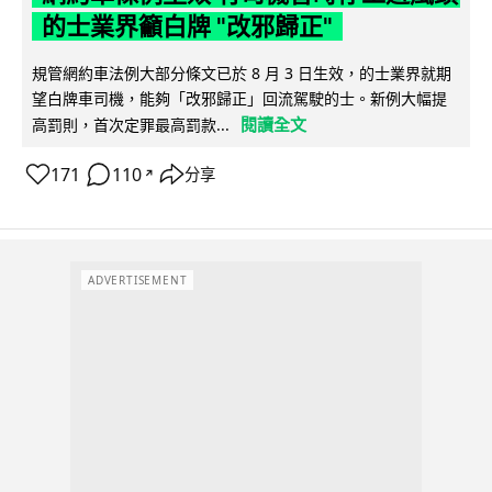
的士業界籲白牌 "改邪歸正"
規管網約車法例大部分條文已於 8 月 3 日生效，的士業界就期
望白牌車司機，能夠「改邪歸正」回流駕駛的士。新例大幅提
閱讀全文
高罰則，首次定罪最高罰款...
171
110
分享
↗
ADVERTISEMENT