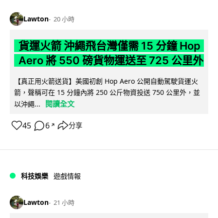
Lawton
20 小時
貨運火箭 沖繩飛台灣僅需 15 分鐘 Hop
Aero 將 550 磅貨物運送至 725 公里外
【真正用火箭送貨】美國初創 Hop Aero 公開自動駕駛貨運火
箭，聲稱可在 15 分鐘內將 250 公斤物資投送 750 公里外，並
閱讀全文
以沖繩...
45
6
分享
↗
科技娛樂
遊戲情報
Lawton
21 小時