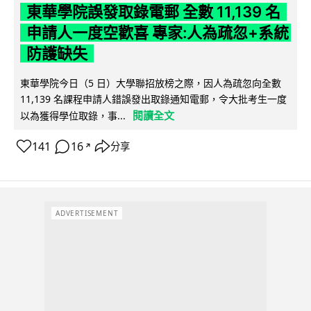
東華學院誤發取錄電郵 全數 11,139 名
申請人一度空歡喜 專家:人為疏忽+系統
防護缺失
東華學院今日（5 日）大學聯招放榜之際，因人為疏忽向全數
11,139 名課程申請人錯誤發出取錄通知電郵，令大批考生一度
閱讀全文
以為獲得學位取錄，事...
141
16
分享
↗
ADVERTISEMENT