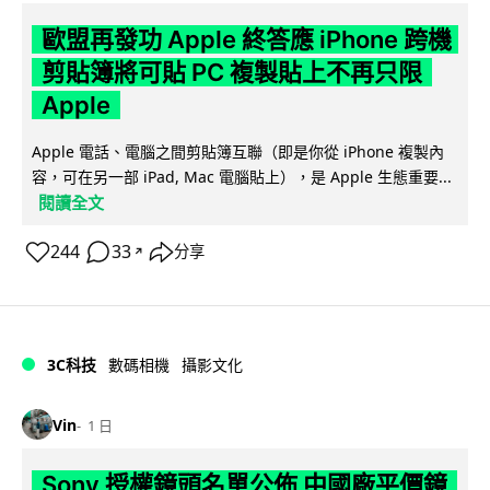
歐盟再發功 Apple 終答應 iPhone 跨機
剪貼簿將可貼 PC 複製貼上不再只限
Apple
Apple 電話、電腦之間剪貼簿互聯（即是你從 iPhone 複製內
容，可在另一部 iPad, Mac 電腦貼上），是 Apple 生態重要...
閱讀全文
244
33
分享
↗
3C科技
數碼相機
攝影文化
Vin
1 日
Sony 授權鏡頭名單公佈 中國廠平價鏡