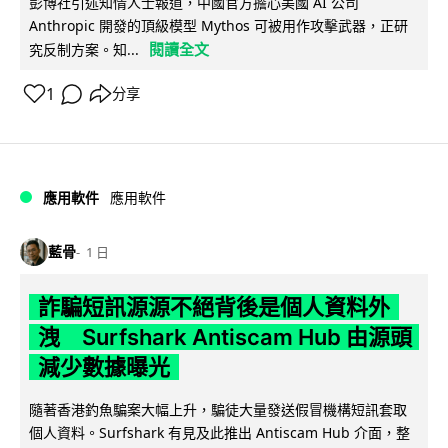
彭博社引述知情人士報道，中國官方擔心美國 AI 公司
Anthropic 開發的頂級模型 Mythos 可被用作攻擊武器，正研
閱讀全文
究反制方案。知...
1
分享
應用軟件
應用軟件
藍骨
1 日
詐騙短訊源源不絕背後是個人資料外
洩 Surfshark Antiscam Hub 由源頭
減少數據曝光
隨著香港釣魚騙案大幅上升，騙徒大量發送假冒機構短訊套取
個人資料。Surfshark 有見及此推出 Antiscam Hub 介面，整