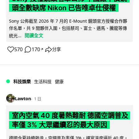
頭全數缺席 Nikon 已告唯卓仕侵權
Sony 公佈截至 2026 年 7 月的 E-Mount 鏡頭官方授權合作夥
伴名單，共 9 間夥伴入圍，包括蔡司、富士、適馬、騰龍等傳
閱讀全文
統光...
570
170
分享
↗
科技娛樂
生活科技
健康
Lawton
1 日
室內空氣 40 度暑熱難耐 德國空調普及
率僅 3% 大眾繼續忍的最大原因
德國今夏持續熱浪，空調普及率僅 3%，課室溫度逼近 40 度，