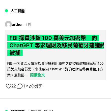
人工智能
arthur
1 日
FBI 探員涉盜 100 萬美元加密幣 向
ChatGPT 尋求理財及移民葡萄牙建議終
被捕
FBI 一名資深反情報探員涉嫌利用職務之便盜取敵對國家近 100
萬美元加密貨幣，事後更向 ChatGPT 諮詢理財及移民葡萄牙方
閱讀全文
案，最終因...
22
1
分享
↗