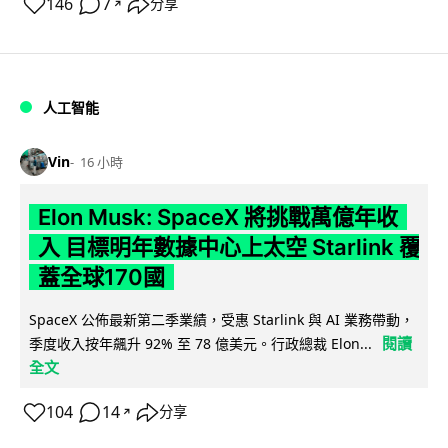
146
7
分享
↗
人工智能
Vin
16 小時
Elon Musk: SpaceX 將挑戰萬億年收
入 目標明年數據中心上太空 Starlink 覆
蓋全球170國
SpaceX 公佈最新第二季業績，受惠 Starlink 與 AI 業務帶動，
閱讀
季度收入按年飆升 92% 至 78 億美元。行政總裁 Elon...
全文
104
14
分享
↗