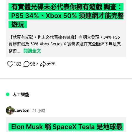
有實體光碟未必代表你擁有遊戲 調查：
PS5 34%、Xbox 50% 須連網才能完整
遊玩
【就算有光碟，也未必代表擁有遊戲】有調查發現，34% PS5
實體遊戲及 50% Xbox Series X 實體遊戲在完全斷網下無法完
閱讀全文
整遊...
183
96
分享
↗
人工智能
Lawton
21 小時
Elon Musk 稱 SpaceX Tesla 是地球最