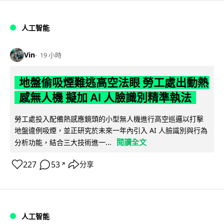
人工智能
Vin
19 小時
地盤偷吸煙難逃高空法眼 勞工處出動熱
感無人機 擬加 AI 人臉識別精準執法
勞工處投入配備熱感應鏡頭的小型無人機進行高空巡邏以打擊
地盤違例吸煙，並正研究於未來一年內引入 AI 人臉識別與行為
閱讀全文
分析功能，結合三大技術進一...
227
53
分享
↗
人工智能