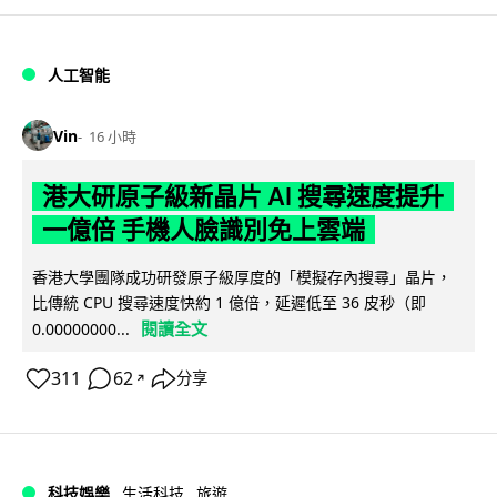
人工智能
Vin
16 小時
港大研原子級新晶片 AI 搜尋速度提升
一億倍 手機人臉識別免上雲端
香港大學團隊成功研發原子級厚度的「模擬存內搜尋」晶片，
比傳統 CPU 搜尋速度快約 1 億倍，延遲低至 36 皮秒（即
閱讀全文
0.00000000...
311
62
分享
↗
科技娛樂
生活科技
旅遊