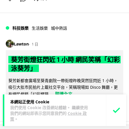
科技娛樂
生活娛樂
城中熱話
Lawton
1 日
葵芳街燈狂閃近 1 小時 網民笑稱「幻彩
泳葵芳」
葵芳新都會廣場至葵青劇院一帶街燈昨晚突然狂閃近 1 小時，
吸引大批市民拍片上載社交平台，笑稱現場如 Disco 舞廳，更
閱讀全文
有網民戲稱「幻彩耀葵...
本網站正使用 Cookie
633
89
分享
我們使用 Cookie 改善網站體驗。 繼續使用
↗
我們的網站即表示您同意我們的
Cookie 政
策
。