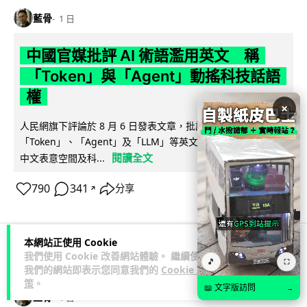
藍骨
1 日
中國官媒批評 AI 術語濫用英文 稱
「Token」與「Agent」動搖科技話語
權
×
人民網旗下評論於 8 月 6 日發表文章，批評中國廣泛使用
「Token」、「Agent」及「LLM」等英文術語，認為做法侵蝕
閱讀全文
中文表意空間及科...
790
341
分享
↗
本網站正使用 Cookie
我們使用 Cookie 改善網站體驗。 繼續使用
科技娛樂
生活科技
汽車科技
🎵
⛶
我們的網站即表示您同意我們的
Cookie 政
策
。
📖 文字版訪問
→
藍骨
1 日