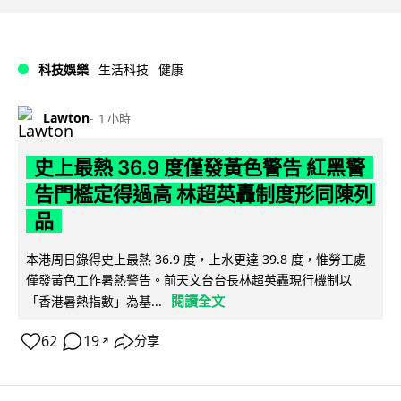
科技娛樂
生活科技
健康
Lawton
1 小時
史上最熱 36.9 度僅發黃色警告 紅黑警
告門檻定得過高 林超英轟制度形同陳列
品
本港周日錄得史上最熱 36.9 度，上水更達 39.8 度，惟勞工處
僅發黃色工作暑熱警告。前天文台台長林超英轟現行機制以
閱讀全文
「香港暑熱指數」為基...
62
19
分享
↗