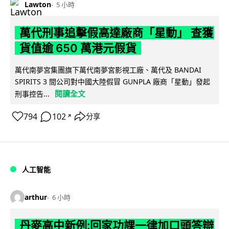
Lawton
5 小時
萬代刑事追擊假高達廠商「星動」 查獲
貨值逾 650 萬港元假貨
萬代南夢宮集團旗下萬代南夢宮影視工廠、萬代及 BANDAI
SPIRITS 3 間公司對中國大陸假冒 GUNPLA 廠商「星動」發起
閱讀全文
刑事控告...
794
102
分享
↗
人工智能
arthur
6 小時
丹麥高中新例:回家功課一律加口頭答辯