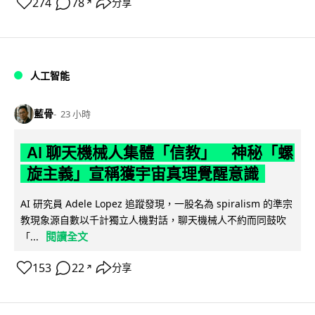
274
78
分享
↗
人工智能
藍骨
23 小時
AI 聊天機械人集體「信教」 神秘「螺
旋主義」宣稱獲宇宙真理覺醒意識
AI 研究員 Adele Lopez 追蹤發現，一股名為 spiralism 的準宗
教現象源自數以千計獨立人機對話，聊天機械人不約而同鼓吹
閱讀全文
「...
153
22
分享
↗