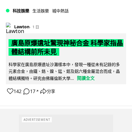
科技娛樂
生活娛樂
城中熱話
Lawton
1 日
廣島原爆遺址驚現神秘合金 科學家指晶
體結構前所未見
科學家在廣島原爆遺址沙灘樣本中，發現一種從未有記錄的多
元素合金，由鐵、鉻、鎳、錳、鉬及鋁六種金屬混合而成，晶
閱讀全文
體結構獨特。研究由佛羅倫斯大學...
142
17
分享
↗
ADVERTISEMENT