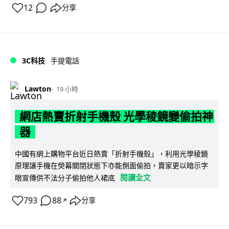
12
分享
3C科技
手提電話
Lawton
19 小時
網店熱賣折射手機殼 光學稜鏡變偷拍神
器
中國有網上購物平台近日熱賣「折射手機殼」，利用光學稜鏡
原理讓手機在熒幕關閉狀態下亦能側面偷拍，賣家更以暗示字
閱讀全文
眼宣傳供不法分子偷拍他人裙底
793
88
分享
↗