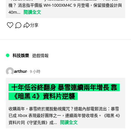
機？ 消息指平價版 WH-1000XM4C 9 月登場，保留摺疊設計與
閱讀全文
40m...
分享
科技娛樂
遊戲情報
arthur
9 小時
十年低谷終翻身 暴雪連續兩年增長 靠
《暗黑 4》資料片逆襲
收購兩年，暴雪終於擺脫動視魔咒？總裁內部電郵流出：暴雪
已成 Xbox 表現最好團隊之一，連續兩年營收增長。《暗黑 4》
閱讀全文
資料片同《守望先鋒》成...