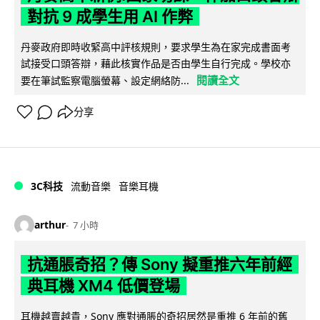
對抗 9 成學生用 AI 作弊
丹麥政府即時收緊高中評核規則，要求學生為在家完成書面考
試接受口頭答辯，藉此核實作品是否由學生自行完成。學校亦
閱讀全文
要在筆試監察電腦螢幕、設定網絡防...
分享
3C科技
流動音樂
音樂耳機
arthur
7 小時
抗通脹奇招？傳 Sony 擬重推六年前經
典耳機 XM4 低價登場
耳機越賣越貴，Sony 應對通脹的奇招居然是重推 6 年前的舊