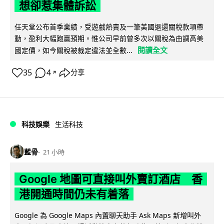
想卻惹集體訴訟
任天堂公布首季業績，受遊戲熱賣及一筆美國退還關稅款項帶
動，盈利大幅跑贏預期。惟公司早前曾多次以關稅為由調高美
閱讀全文
國定價，如今關稅被裁定違法並全數...
35
4
分享
↗
科技娛樂
生活科技
藍骨
21 小時
Google 地圖可直接叫外賣訂酒店 香
港開通時間仍未有着落
Google 為 Google Maps 內置聊天助手 Ask Maps 新增叫外