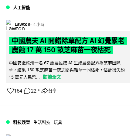
人工智能
Lawton
4 小時
中國農夫 AI 開錯除草配方 AI 幻覺累老
農蝕 17 萬 150 畝芝麻苗一夜枯死
中國安徽滁州一名 67 歲農民按 AI 生成農藥配方為芝麻田除
草，結果 150 畝芝麻苗一夜之間與雜草一同枯死，估計損失約
閱讀全文
15 萬元人民幣...
164
22
分享
↗
科技娛樂
生活科技
玩具