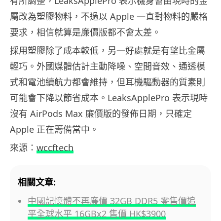
有所調整，LeaksApplePro 表示機身會由現時的金
屬改為塑膠物料，不過以 Apple 一直對物料的嚴格
要求，相信就算是廉價版都不會太差。
採用塑膠除了成本較低，另一好處就是有望比金屬
輕巧。外國媒體估計主動降噪、空間音效、通透模
式和電池續航力都會維持，但耳機驅動器的質素則
可能會下降以節省成本。LeaksApplePro 表示現時
沒有 AirPods Max 廉價版的發佈日期，只確定
Apple 正在籌備當中。
來源：
wccftech
相關文章:
中國記憶體不再廉價 32GB DDR5 零售價追
平全球水平 16GBx2 售價 HK$3900