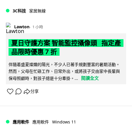
3C科技
家居無線
Lawton
1 小時
夏日守護方案 智能監控攝像頭 指定產
品限時優惠 7 折
伴隨着盛夏燦爛的陽光，不少人已著手規劃豐富的暑期活動。
然而，父母在忙碌工作、日常外出，或將孩子交由家中長輩與
閱讀全文
保母照顧時，對孩子總是十分牽掛。...
分享
Windows 11
應用軟件
應用軟件