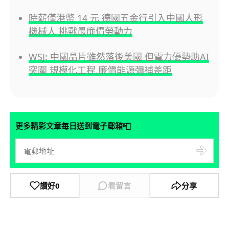
時薪僅港幣 14 元 德國五金行引入中國人形
機械人 挑戰最廉價勞動力
WSJ: 中國晶片雖然落後美國 但電力優勢助AI
突圍 規模化工程,廉價能源彌補差距
📮
更多精彩文章每日送到電子郵箱
讚好
0
看留言
分享