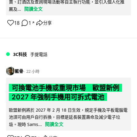
賣、訂酒店及查詢現場活動等自主執行功能，並引入個人化推
閱讀全文
薦及...
18
1
分享
↗
3C科技
手提電話
藍骨
22 小時
可換電池手機或重現市場 歐盟新例
2027 年強制手機用可拆式電池
歐盟新例將於 2027 年 2 月 18 日生效，規定手機及平板電腦電
池須可由用戶自行拆換，目標是延長裝置壽命及減少電子垃
閱讀全文
圾。現時 Sams...