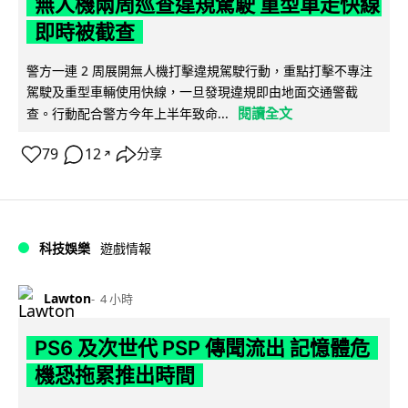
無人機兩周巡查違規駕駛 重型車走快線
即時被截查
警方一連 2 周展開無人機打擊違規駕駛行動，重點打擊不專注
駕駛及重型車輛使用快線，一旦發現違規即由地面交通警截
閱讀全文
查。行動配合警方今年上半年致命...
79
12
分享
↗
科技娛樂
遊戲情報
Lawton
4 小時
PS6 及次世代 PSP 傳聞流出 記憶體危
機恐拖累推出時間