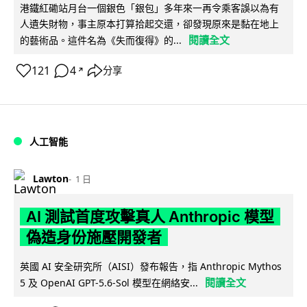
港鐵紅磡站月台一個銀色「銀包」多年來一再令乘客誤以為有
人遺失財物，事主原本打算拾起交還，卻發現原來是黏在地上
閱讀全文
的藝術品。這件名為《失而復得》的...
121
4
分享
↗
人工智能
Lawton
1 日
AI 測試首度攻擊真人 Anthropic 模型
偽造身份施壓開發者
英國 AI 安全研究所（AISI）發布報告，指 Anthropic Mythos
閱讀全文
5 及 OpenAI GPT-5.6-Sol 模型在網絡安...