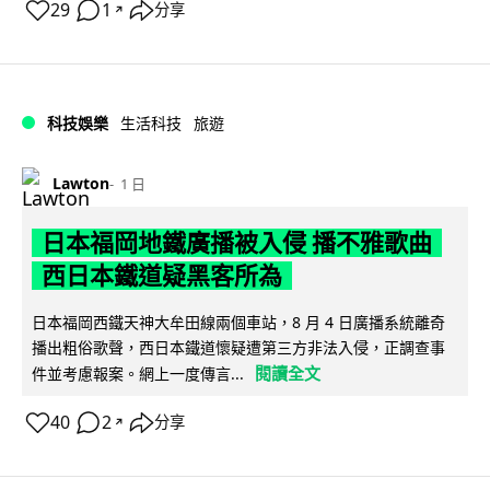
29
1
分享
↗
科技娛樂
生活科技
旅遊
Lawton
1 日
日本福岡地鐵廣播被入侵 播不雅歌曲
西日本鐵道疑黑客所為
日本福岡西鐵天神大牟田線兩個車站，8 月 4 日廣播系統離奇
播出粗俗歌聲，西日本鐵道懷疑遭第三方非法入侵，正調查事
閱讀全文
件並考慮報案。網上一度傳言...
40
2
分享
↗