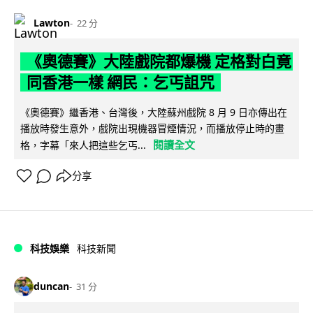
Lawton
22 分
《奧德賽》大陸戲院都爆機 定格對白竟
同香港一樣 網民：乞丐詛咒
《奧德賽》繼香港、台灣後，大陸蘇州戲院 8 月 9 日亦傳出在
播放時發生意外，戲院出現機器冒煙情況，而播放停止時的畫
閱讀全文
格，字幕「來人把這些乞丐...
分享
科技娛樂
科技新聞
duncan
31 分