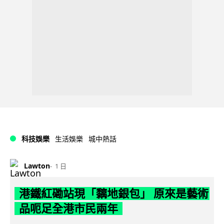
科技娛樂
生活娛樂
城中熱話
Lawton
1 日
港鐵紅磡站現「黐地銀包」 原來是藝術
品呃足全港市民兩年