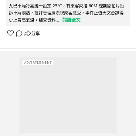
九巴車廂冷氣統一設定 25°C，有乘客乘搭 60M 線期間拍片投
訴車廂悶熱，批評管理層漠視乘客感受，事件正值天文台錄得
閱讀全文
史上最高氣溫。翻查資料...
分享
ADVERTISEMENT