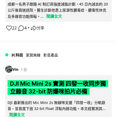
成都一名男子跟隨 AI 制訂高強度減脂計劃，45 日內減去約 20
公斤後昏迷送院。醫生診斷他患上尿源性膿毒症、膿毒性休克
閱讀全文
及多器官功能障礙。...
22
4
分享
↗
3C科技
家居無線
影音產品
Vin
1 日
DJI Mic Mini 2s 實測 四發一收同步獨
立錄音 32-bit 防爆咪拍片必備
DJI 最新推出的 Mic Mini 2s 無線咪支援「四發一收」分軌錄
音，並首度下放 32-bit Float 浮點內錄功能。本文經實測其...
閱讀全文