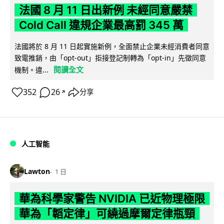
法國 8 月 11 日出新例 未經同意嚴禁
Cold Call 違規企業最高罰 345 萬
法國將於 8 月 11 日起實施新例，全面禁止企業未經消費者同意
致電推銷，由「opt-out」拒接登記制轉為「opt-in」先徵同意
閱讀全文
機制。違...
352
26
分享
↗
人工智能
Lawton
1 日
華為科學家警告 NVIDIA 已近物理極限
華為「韜定律」可繞過摩爾定律瓶頸