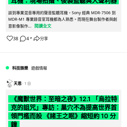
耳機：現場拍攝、後製監聽與人聲利器
談到專業混音專用的聲音監聽耳機，Sony 經典 MDR-7506 到
MDR-M1 專業錄音室耳機都為人熟悉。而現在舞台製作者與創
閱讀全文
意影像製作...
38
4
分享
↗
科技娛樂
遊戲情報
天恩
1 日
《魔獸世界：至暗之夜》12.1 「烏拉特
克的詛咒」專訪：巢穴不為提高世界首
領門檻而設 《諸王之眠》縮短約 10 分
鐘