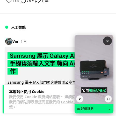
174
78
分享
↗
人工智能
×
Vin
1 日
Samsung 展示 Galaxy AI 新方向 未來
手機毋須輸入文字 轉向 Agent 全自動操
作
Samsung 電子 MX 部門顧客體驗辦公室主管兼副總裁 Jay Kim
閱讀全
表示，品牌正推動 Galaxy AI 邁向全自動化 Agent...
本網站正使用 Cookie
文
我們使用 Cookie 改善網站體驗。 繼續使用
🎵
⛶
我們的網站即表示您同意我們的
Cookie 政
29
4
分享
↗
策
。
📖 詳細評測
→