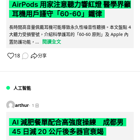
AirPods 用家注意聽力響紅燈 醫學界籲
耳機用戶謹守「60-60」鐵律
長時間高音量佩戴耳機可能導致永久性噪音性聽損。本文盤點 4
大聽力受損警號，介紹科學護耳的「60-60 原則」及 Apple 內
閱讀全文
置防護功能，...
18
分享
人工智能
arthur
1 日
AI 減肥餐單配合高強度操練 成都男
45 日減 20 公斤後多器官衰竭