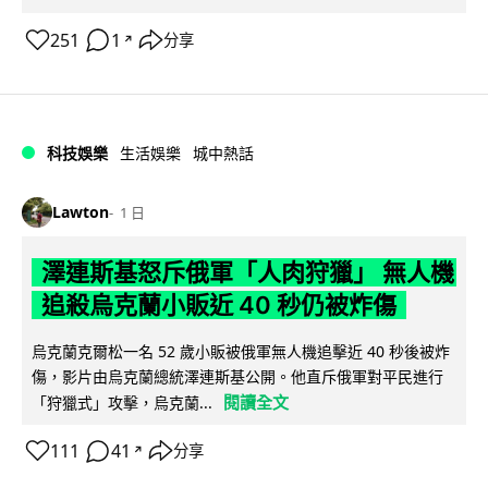
251
1
分享
↗
科技娛樂
生活娛樂
城中熱話
Lawton
1 日
澤連斯基怒斥俄軍「人肉狩獵」 無人機
追殺烏克蘭小販近 40 秒仍被炸傷
烏克蘭克爾松一名 52 歲小販被俄軍無人機追擊近 40 秒後被炸
傷，影片由烏克蘭總統澤連斯基公開。他直斥俄軍對平民進行
閱讀全文
「狩獵式」攻擊，烏克蘭...
111
41
分享
↗