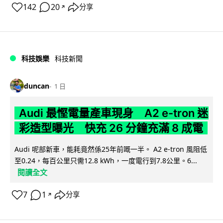
142
20
分享
↗
科技娛樂
科技新聞
duncan
1 日
Audi 最慳電量產車現身 A2 e-tron 迷
彩造型曝光 快充 26 分鐘充滿 8 成電
Audi 呢部新車，能耗竟然係25年前嘅一半。 A2 e-tron 風阻低
至0.24，每百公里只需12.8 kWh，一度電行到7.8公里。6...
閱讀全文
7
1
分享
↗