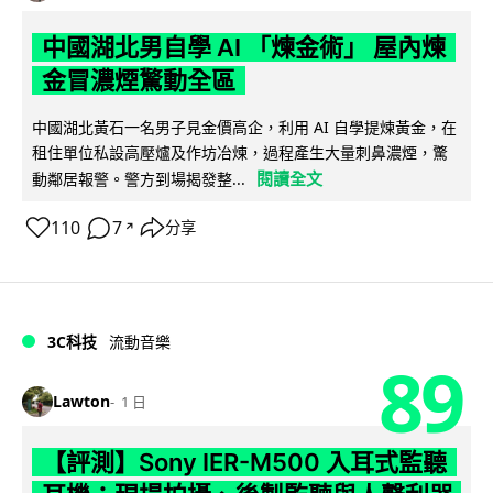
中國湖北男自學 AI 「煉金術」 屋內煉
金冒濃煙驚動全區
中國湖北黃石一名男子見金價高企，利用 AI 自學提煉黃金，在
租住單位私設高壓爐及作坊冶煉，過程產生大量刺鼻濃煙，驚
閱讀全文
動鄰居報警。警方到場揭發整...
110
7
分享
↗
3C科技
流動音樂
89
Lawton
1 日
【評測】Sony IER-M500 入耳式監聽