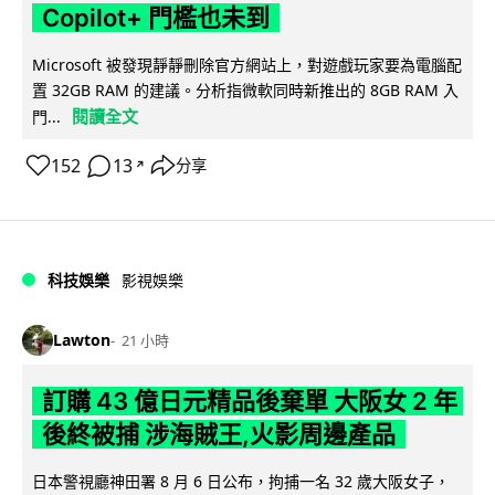
Copilot+ 門檻也未到
Microsoft 被發現靜靜刪除官方網站上，對遊戲玩家要為電腦配
置 32GB RAM 的建議。分析指微軟同時新推出的 8GB RAM 入
閱讀全文
門...
152
13
分享
↗
科技娛樂
影視娛樂
Lawton
21 小時
訂購 43 億日元精品後棄單 大阪女 2 年
後終被捕 涉海賊王,火影周邊產品
日本警視廳神田署 8 月 6 日公布，拘捕一名 32 歲大阪女子，