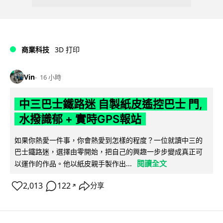
商業科技
3D 打印
Vin
16 小時
中三巴士鐵路迷 自製紙皮遙控巴士 門,
水撥識郁 + 實時GPS報站
如果你熱愛一件事，你會熱愛到怎樣的程度？一位就讀中三的
巴士鐵路迷，選擇由零開始，把自己的興趣一步步變成真正可
閱讀全文
以運作的作品。他以紙皮親手製作出...
2,013
122
分享
↗