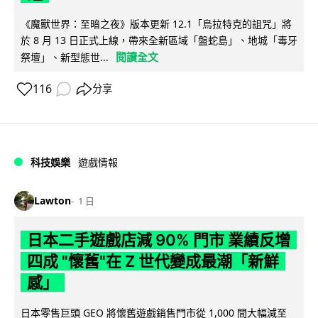
《魔獸世界：至暗之夜》版本更新 12.1「烏拉特克的詛咒」將
於 8 月 13 日正式上線，帶來全新區域「盤蛇島」、地城「毒牙
閱讀全文
祭壇」、新型態世...
116
分享
科技娛樂
遊戲情報
Lawton
1 日
日本二手遊戲店減 90% 門市 業績反增
四成 "懷舊"在 Z 世代變成最潮「新鮮
感」
日本零售巨頭 GEO 將懷舊遊戲銷售門市從 1,000 間大幅減至