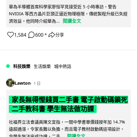
華為半導體首席科學家廖恒罕見接受近 5 小時專訪，警告
NVIDIA 等西方晶片巨頭正逼近物理極限，傳統製程升級已失經
閱讀全文
濟效益。他同時介紹華為...
1,584
600
分享
↗
科技娛樂
生活娛樂
城中熱話
Lawton
1 日
家長無得慳錢買二手書 電子啟動碼鎖死
二手教科書 學生無法做功課
社福界立法會議員陳文宜指，一間中學書單價錢按年加 14.7%
遠超通漲，令家長難以負擔。而且電子教材啟動碼這項設計，
閱讀全文
令學生無法完成功課，二手...