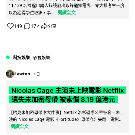
11,139 名課程申請人錯誤發出取錄通知電郵，令大批考生一度
閱讀全文
以為獲得學位取錄，事...
149
17
分享
↗
科技娛樂
影視娛樂
Lawton
1 日
Nicolas Cage 主演未上映電影 Netflix
遺失未加密母帶 被索償 8.19 億港元
【唔見未加密母帶咁大件事】Netflix 洛杉磯辦公室被竊，未上
映的 Nicolas Cage 電影《Fortitude》母帶亦告失蹤。電影...
閱讀全文