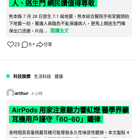
人、逃生門 網民讚值得尊敬
熊本縣 7 月 28 日發生 7.1 級地震，熊本綜合醫院手術室鏡頭拍
下地震一刻，醫護人員臨危不亂保護病人，更馬上開逃生門確
閱讀全文
保出口流通。片段...
23
9
分享
↗
科技娛樂
生活科技
健康
arthur
4 小時
AirPods 用家注意聽力響紅燈 醫學界籲
耳機用戶謹守「60-60」鐵律
長時間高音量佩戴耳機可能導致永久性噪音性聽損。本文盤點 4