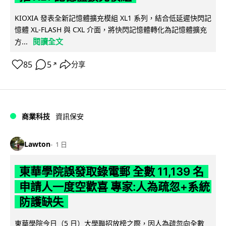
KIOXIA 發表全新記憶體擴充模組 XL1 系列，結合低延遲快閃記
憶體 XL-FLASH 與 CXL 介面，將快閃記憶體轉化為記憶體擴充
閱讀全文
方...
85
5
分享
↗
商業科技
資訊保安
Lawton
1 日
東華學院誤發取錄電郵 全數 11,139 名
申請人一度空歡喜 專家:人為疏忽+系統
防護缺失
東華學院今日（5 日）大學聯招放榜之際，因人為疏忽向全數