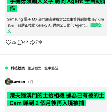
手機毋須輸入文字 轉向 Agent 全自動操
作
Samsung 電子 MX 部門顧客體驗辦公室主管兼副總裁 Jay Kim
閱讀全
表示，品牌正推動 Galaxy AI 邁向全自動化 Agent...
文
26
4
分享
↗
科技娛樂
生活娛樂
城中熱話
Lawton
1 日
港夫婦澳門的士拾相機 據為己有被的士
Cam 睇到 2 個月後再入境被捕