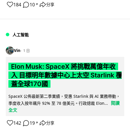
184
10
分享
↗
人工智能
Vin
1 日
Elon Musk: SpaceX 將挑戰萬億年收
入 目標明年數據中心上太空 Starlink 覆
蓋全球170國
SpaceX 公佈最新第二季業績，受惠 Starlink 與 AI 業務帶動，
閱讀
季度收入按年飆升 92% 至 78 億美元。行政總裁 Elon...
全文
142
19
分享
↗