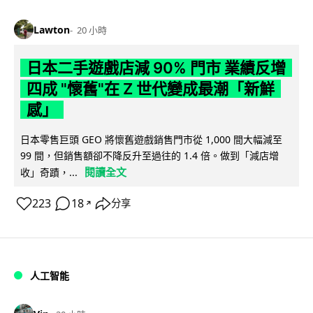
Lawton
20 小時
日本二手遊戲店減 90% 門市 業績反增
四成 "懷舊"在 Z 世代變成最潮「新鮮
感」
日本零售巨頭 GEO 將懷舊遊戲銷售門市從 1,000 間大幅減至
99 間，但銷售額卻不降反升至過往的 1.4 倍。做到「減店增
閱讀全文
收」奇蹟，...
223
18
分享
↗
人工智能