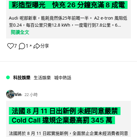
彩造型曝光 快充 26 分鐘充滿 8 成電
Audi 呢部新車，能耗竟然係25年前嘅一半。 A2 e-tron 風阻低
至0.24，每百公里只需12.8 kWh，一度電行到7.8公里。6...
閱讀全文
7
1
分享
↗
科技娛樂
生活娛樂
城中熱話
Vin
22 小時
法國 8 月 11 日出新例 未經同意嚴禁
Cold Call 違規企業最高罰 345 萬
法國將於 8 月 11 日起實施新例，全面禁止企業未經消費者同意