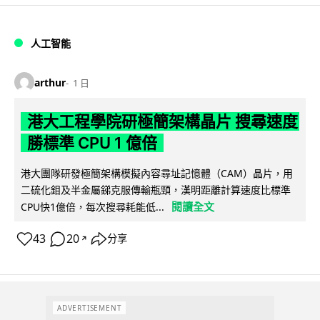
人工智能
arthur
1 日
港大工程學院研極簡架構晶片 搜尋速度
勝標準 CPU 1 億倍
港大團隊研發極簡架構模擬內容尋址記憶體（CAM）晶片，用
二硫化鉬及半金屬銻克服傳輸瓶頸，漢明距離計算速度比標準
閱讀全文
CPU快1億倍，每次搜尋耗能低...
43
20
分享
↗
ADVERTISEMENT