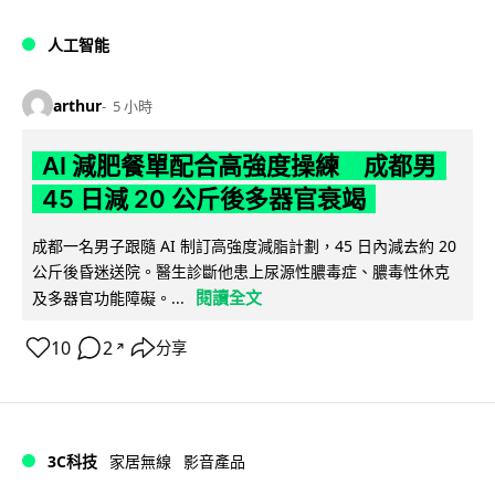
人工智能
arthur
5 小時
AI 減肥餐單配合高強度操練 成都男
45 日減 20 公斤後多器官衰竭
成都一名男子跟隨 AI 制訂高強度減脂計劃，45 日內減去約 20
公斤後昏迷送院。醫生診斷他患上尿源性膿毒症、膿毒性休克
閱讀全文
及多器官功能障礙。...
10
2
分享
↗
3C科技
家居無線
影音產品