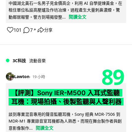
中國湖北黃石一名男子見金價高企，利用 AI 自學提煉黃金，在
租住單位私設高壓爐及作坊冶煉，過程產生大量刺鼻濃煙，驚
閱讀全文
動鄰居報警。警方到場揭發整...
101
7
分享
↗
3C科技
流動音樂
89
Lawton
19 小時
【評測】Sony IER-M500 入耳式監聽
耳機：現場拍攝、後製監聽與人聲利器
談到專業混音專用的聲音監聽耳機，Sony 經典 MDR-7506 到
MDR-M1 專業錄音室耳機都為人熟悉。而現在舞台製作者與創
閱讀全文
意影像製作...