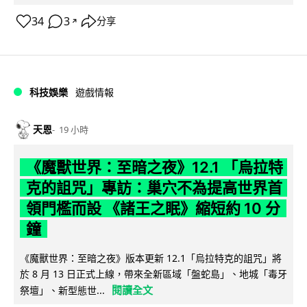
34
3
分享
↗
科技娛樂
遊戲情報
天恩
19 小時
《魔獸世界：至暗之夜》12.1 「烏拉特
克的詛咒」專訪：巢穴不為提高世界首
領門檻而設 《諸王之眠》縮短約 10 分
鐘
《魔獸世界：至暗之夜》版本更新 12.1「烏拉特克的詛咒」將
於 8 月 13 日正式上線，帶來全新區域「盤蛇島」、地城「毒牙
閱讀全文
祭壇」、新型態世...