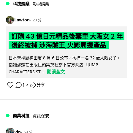
科技娛樂
影視娛樂
Lawton
23 分
訂購 43 億日元精品後棄單 大阪女 2 年
後終被捕 涉海賊王,火影周邊產品
日本警視廳神田署 8 月 6 日公布，拘捕一名 32 歲大阪女子，
指她涉嫌在出版巨頭集英社旗下官方網店「JUMP
閱讀全文
CHARACTERS ST...
1
分享
↗
商業科技
資訊保安
Vin
54 分