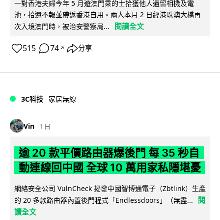
一對香港夫婦今年 5 月遊澳門乘的士拾獲他人遺留相機及電
池，拾遺不報並帶返香港自用。兩人本月 2 日經港珠澳大橋再
閱讀全文
次入境澳門時，被治安警察局...
515
74
分享
↗
3C科技
家居無線
Vin
1 日
逾 20 款平價路由器爆後門 每 35 秒自
動連線回中國 全球 10 萬用家私隱堪憂
網絡安全公司 VulnCheck 揭發中國智博通電子（Zbtlink）生產
閱
的 20 多款路由器內置後門程式「Endlessdoors」（無盡...
讀全文