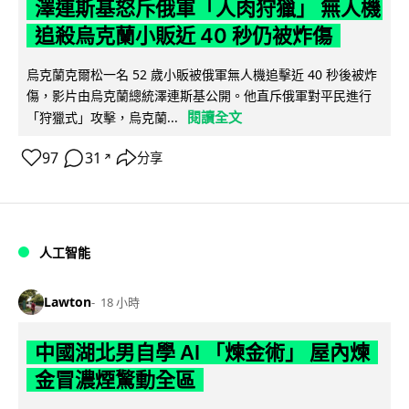
澤連斯基怒斥俄軍「人肉狩獵」 無人機
追殺烏克蘭小販近 40 秒仍被炸傷
烏克蘭克爾松一名 52 歲小販被俄軍無人機追擊近 40 秒後被炸
傷，影片由烏克蘭總統澤連斯基公開。他直斥俄軍對平民進行
閱讀全文
「狩獵式」攻擊，烏克蘭...
97
31
分享
↗
人工智能
Lawton
18 小時
中國湖北男自學 AI 「煉金術」 屋內煉
金冒濃煙驚動全區