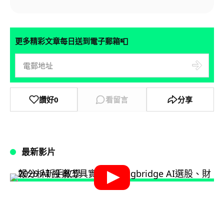
📮
更多精彩文章每日送到電子郵箱
讚好
0
看留言
分享
最新影片