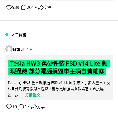
939
201
分享
↗
人工智能
arthur
1 日
Tesla HW3 舊硬件裝 FSD v14 Lite 頻
現過熱 部分電腦損毀車主須自費維修
Tesla 向 HW3 舊車款推送 FSD v14 Lite 系統，引發大量車主反
映自動駕駛電腦嚴重過熱，部分更觸發高溫保護甚至直接燒
閱讀全文
毀，須...
10
1
分享
↗