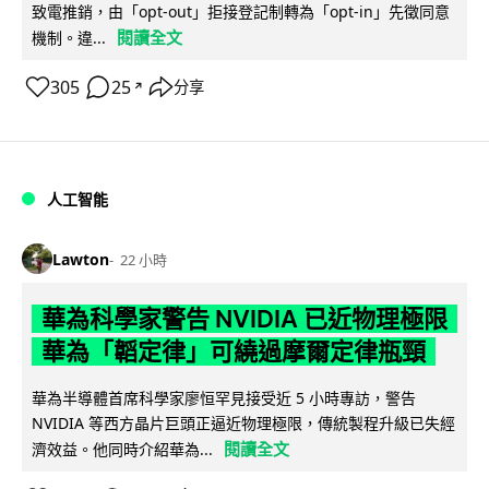
致電推銷，由「opt-out」拒接登記制轉為「opt-in」先徵同意
閱讀全文
機制。違...
305
25
分享
↗
人工智能
Lawton
22 小時
華為科學家警告 NVIDIA 已近物理極限
華為「韜定律」可繞過摩爾定律瓶頸
華為半導體首席科學家廖恒罕見接受近 5 小時專訪，警告
NVIDIA 等西方晶片巨頭正逼近物理極限，傳統製程升級已失經
閱讀全文
濟效益。他同時介紹華為...