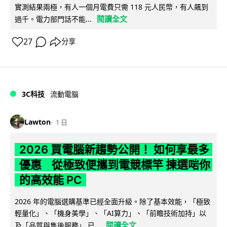
實測結果兩極，有人一個月電費只需 118 元人民幣，有人飆到
閱讀全文
過千。電力部門話不能...
27
分享
3C科技
流動電腦
Lawton
1 日
2026 買電腦新趨勢公開！ 如何享最多
優惠 從極致便攜到電競標竿 揀選啱你
的高效能 PC
2026 年的電腦選購基準已經全面升級。除了基本效能，「極致
輕量化」、「機身美學」、「AI算力」、「前瞻技術加持」以
閱讀全文
及「品質與售後服務」 已...