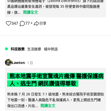
中國網通廠商智博通電子（Zbtlink Electronics）旗下的路由器
產品爆出嚴重安全漏洞，被發現每 35 秒便會與中國伺服器連
閱讀全文
線，旗...
347
77
分享
↗
科技娛樂
生活娛樂
城中熱話
Lawton
1 日
熊本地震手術室驚魂片瘋傳 醫護保護病
人、逃生門 網民讚值得尊敬
熊本縣 7 月 28 日發生 7.1 級地震，熊本綜合醫院手術室鏡頭拍
下地震一刻，醫護人員臨危不亂保護病人，更馬上開逃生門確
閱讀全文
保出口流通。片段...