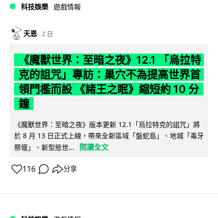
科技娛樂
遊戲情報
天恩
2 日
《魔獸世界：至暗之夜》12.1 「烏拉特
克的詛咒」專訪：巢穴不為提高世界首
領門檻而設 《諸王之眠》縮短約 10 分
鐘
《魔獸世界：至暗之夜》版本更新 12.1「烏拉特克的詛咒」將
於 8 月 13 日正式上線，帶來全新區域「盤蛇島」、地城「毒牙
閱讀全文
祭壇」、新型態世...
116
分享