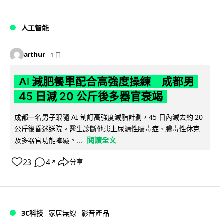
人工智能
arthur
1 日
AI 減肥餐單配合高強度操練 成都男
45 日減 20 公斤後多器官衰竭
成都一名男子跟隨 AI 制訂高強度減脂計劃，45 日內減去約 20
公斤後昏迷送院。醫生診斷他患上尿源性膿毒症、膿毒性休克
閱讀全文
及多器官功能障礙。...
23
4
分享
↗
3C科技
家居無線
影音產品