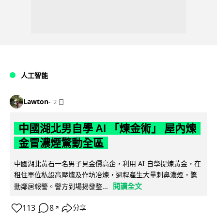
人工智能
Lawton
2 日
中國湖北男自學 AI 「煉金術」 屋內煉
金冒濃煙驚動全區
中國湖北黃石一名男子見金價高企，利用 AI 自學提煉黃金，在
租住單位私設高壓爐及作坊冶煉，過程產生大量刺鼻濃煙，驚
閱讀全文
動鄰居報警。警方到場揭發整...
113
8
分享
↗