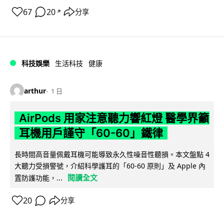
67
20
分享
↗
科技娛樂
生活科技
健康
arthur
1 日
AirPods 用家注意聽力響紅燈 醫學界籲
耳機用戶謹守「60-60」鐵律
長時間高音量佩戴耳機可能導致永久性噪音性聽損。本文盤點 4
大聽力受損警號，介紹科學護耳的「60-60 原則」及 Apple 內
閱讀全文
置防護功能，...
20
分享