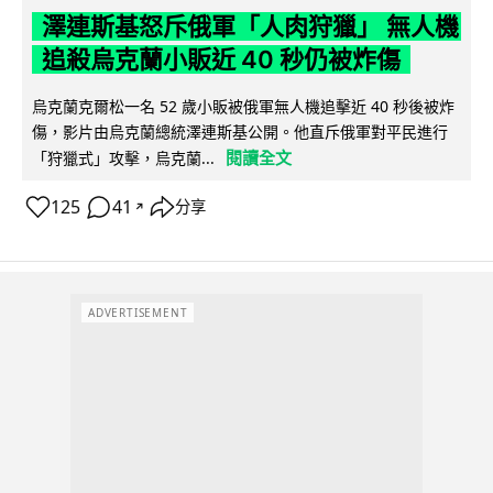
澤連斯基怒斥俄軍「人肉狩獵」 無人機
追殺烏克蘭小販近 40 秒仍被炸傷
烏克蘭克爾松一名 52 歲小販被俄軍無人機追擊近 40 秒後被炸
傷，影片由烏克蘭總統澤連斯基公開。他直斥俄軍對平民進行
閱讀全文
「狩獵式」攻擊，烏克蘭...
125
41
分享
↗
ADVERTISEMENT