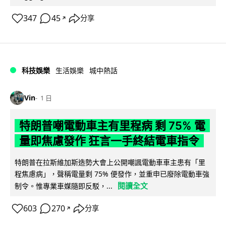
347
45
分享
↗
科技娛樂
生活娛樂
城中熱話
Vin
1 日
特朗普嘲電動車主有里程病 剩 75% 電
量即焦慮發作 狂言一手終結電車指令
特朗普在拉斯維加斯造勢大會上公開嘲諷電動車車主患有「里
程焦慮病」，聲稱電量剩 75% 便發作，並重申已廢除電動車強
閱讀全文
制令。惟專業車媒隨即反駁，...
603
270
分享
↗