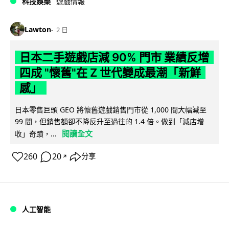
科技娛樂
遊戲情報
Lawton
2 日
日本二手遊戲店減 90% 門市 業績反增
四成 "懷舊"在 Z 世代變成最潮「新鮮
感」
日本零售巨頭 GEO 將懷舊遊戲銷售門市從 1,000 間大幅減至
99 間，但銷售額卻不降反升至過往的 1.4 倍。做到「減店增
閱讀全文
收」奇蹟，...
260
20
分享
↗
人工智能