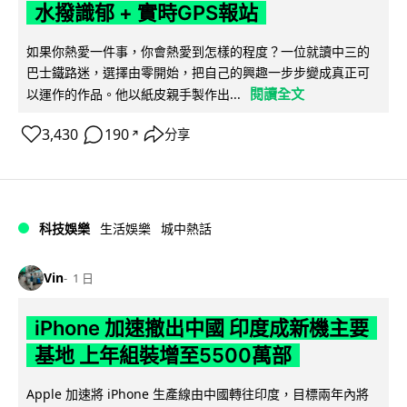
水撥識郁 + 實時GPS報站
如果你熱愛一件事，你會熱愛到怎樣的程度？一位就讀中三的
巴士鐵路迷，選擇由零開始，把自己的興趣一步步變成真正可
閱讀全文
以運作的作品。他以紙皮親手製作出...
3,430
190
分享
↗
科技娛樂
生活娛樂
城中熱話
Vin
1 日
iPhone 加速撤出中國 印度成新機主要
基地 上年組裝增至5500萬部
Apple 加速將 iPhone 生產線由中國轉往印度，目標兩年內將