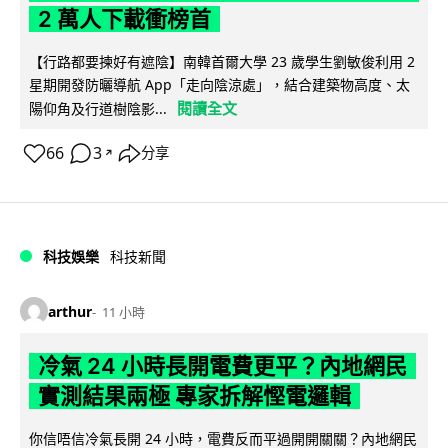
2 萬人下載衝榜首
【行路都要揀好有遮陰】南韓首爾大學 23 歲學生劉敏俊利用 2
星期開發防曬導航 App「走向陰涼處」，結合建築物高度、太
閱讀全文
陽仰角及行道樹陰影...
66
3
分享
↗
科技娛樂
科技新聞
arthur
11 小時
冷氣 24 小時長開電費更平？內地網民
實測結果兩極 專家拆解慳電邏輯
你信唔信冷氣長開 24 小時，電費反而平過開開關關？內地網民