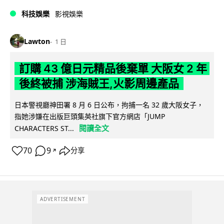
科技娛樂
影視娛樂
Lawton
1 日
訂購 43 億日元精品後棄單 大阪女 2 年
後終被捕 涉海賊王,火影周邊產品
日本警視廳神田署 8 月 6 日公布，拘捕一名 32 歲大阪女子，
指她涉嫌在出版巨頭集英社旗下官方網店「JUMP
閱讀全文
CHARACTERS ST...
70
9
分享
↗
ADVERTISEMENT