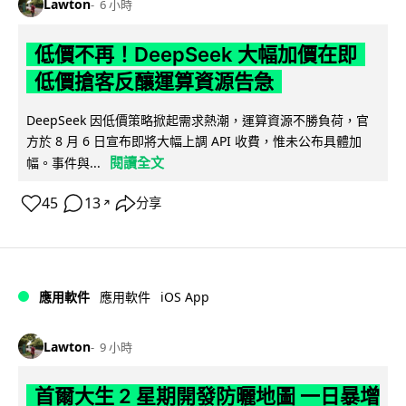
Lawton
6 小時
低價不再！DeepSeek 大幅加價在即
低價搶客反釀運算資源告急
DeepSeek 因低價策略掀起需求熱潮，運算資源不勝負荷，官
方於 8 月 6 日宣布即將大幅上調 API 收費，惟未公布具體加
閱讀全文
幅。事件與...
45
13
分享
↗
iOS App
應用軟件
應用軟件
Lawton
9 小時
首爾大生 2 星期開發防曬地圖 一日暴增