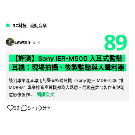
3C科技
流動音樂
89
Lawton
2 日
【評測】Sony IER-M500 入耳式監聽
耳機：現場拍攝、後製監聽與人聲利器
談到專業混音專用的聲音監聽耳機，Sony 經典 MDR-7506 到
MDR-M1 專業錄音室耳機都為人熟悉。而現在舞台製作者與創
閱讀全文
意影像製作...
39
5
分享
↗