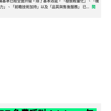
腦選購基準已經全面升級。除了基本效能，「極致輕量化」、「機
力」、「前瞻技術加持」以及「品質與售後服務」 已...
閱