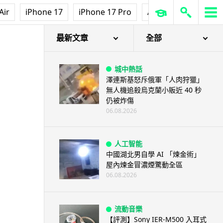
Air
iPhone 17
iPhone 17 Pro
AirPods Pro 3
Ap
最新文章
全部
城中熱話
澤連斯基怒斥俄軍「人肉狩獵」
無人機追殺烏克蘭小販近 40 秒
仍被炸傷
06.08.2026
人工智能
中國湖北男自學 AI 「煉金術」
屋內煉金冒濃煙驚動全區
06.08.2026
流動音樂
【評測】Sony IER-M500 入耳式