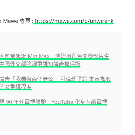
hk Mewe 專頁 :
https://mewe.com/p/unwirehk
大影業起訴 MiniMax 涉盜用角色開發影片生
中國外交部強調重視知識產權保護
廣告「我媽有兩個老公」 引倫理爭論 本意為形
子女重視程度
 90 年代電視體驗 YouTube 化身有線電視