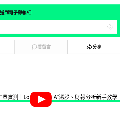
📮
送到電子郵箱
看留言
分享