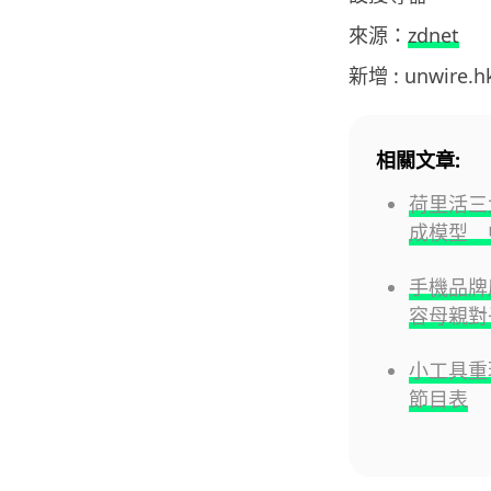
來源：
zdnet
新增 : unwire.
相關文章:
荷里活三
成模型 
手機品牌
容母親對
小工具重現
節目表