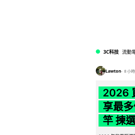
3C科技
流動
Lawton
8 小時
202
享最多
竿 揀