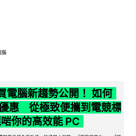
電腦
6 買電腦新趨勢公開！ 如何
優惠 從極致便攜到電競標
選啱你的高效能 PC