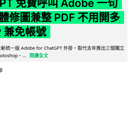
GPT 免費呼叫 Adobe 一句
體修圖兼整 PDF 不用開多
P 兼免帳號
全新統一版 Adobe for ChatGPT 外掛，取代去年推出三個獨立
otoshop、...
閱讀全文
享