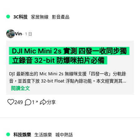
3C科技
家居無線
影音產品
Vin
1 日
DJI Mic Mini 2s 實測 四發一收同步獨
立錄音 32-bit 防爆咪拍片必備
DJI 最新推出的 Mic Mini 2s 無線咪支援「四發一收」分軌錄
音，並首度下放 32-bit Float 浮點內錄功能。本文經實測其...
閱讀全文
249
1
分享
↗
科技娛樂
生活娛樂
城中熱話