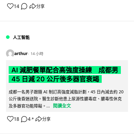
14
分享
人工智能
arthur
14 小時
AI 減肥餐單配合高強度操練 成都男
45 日減 20 公斤後多器官衰竭
成都一名男子跟隨 AI 制訂高強度減脂計劃，45 日內減去約 20
公斤後昏迷送院。醫生診斷他患上尿源性膿毒症、膿毒性休克
閱讀全文
及多器官功能障礙。...
18
4
分享
↗