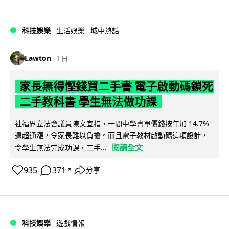
科技娛樂
生活娛樂
城中熱話
Lawton
1 日
家長無得慳錢買二手書 電子啟動碼鎖死
二手教科書 學生無法做功課
社福界立法會議員陳文宜指，一間中學書單價錢按年加 14.7%
遠超通漲，令家長難以負擔。而且電子教材啟動碼這項設計，
閱讀全文
令學生無法完成功課，二手...
935
371
分享
↗
科技娛樂
遊戲情報