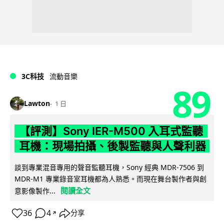
3C科技
流動音樂
89
Lawton
1 日
【評測】Sony IER-M500 入耳式監聽
耳機：現場拍攝、後製監聽與人聲利器
談到專業混音專用的聲音監聽耳機，Sony 經典 MDR-7506 到
MDR-M1 專業錄音室耳機都為人熟悉。而現在舞台製作者與創
閱讀全文
意影像製作...
36
4
分享
↗