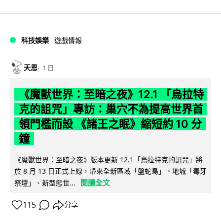
科技娛樂
遊戲情報
天恩
1 日
《魔獸世界：至暗之夜》12.1 「烏拉特
克的詛咒」專訪：巢穴不為提高世界首
領門檻而設 《諸王之眠》縮短約 10 分
鐘
《魔獸世界：至暗之夜》版本更新 12.1「烏拉特克的詛咒」將
於 8 月 13 日正式上線，帶來全新區域「盤蛇島」、地城「毒牙
閱讀全文
祭壇」、新型態世...
115
分享