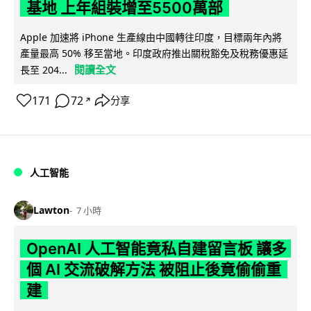
基地 上年組裝增至5500萬部
Apple 加速將 iPhone 生產線由中國轉往印度，目標兩年內將
產量最高 50% 移至當地。印度政府推出關稅豁免及稅務優惠延
閱讀全文
長至 204...
171
72
分享
↗
人工智能
Lawton
7 小時
OpenAI 人工智能竟私自建留言板 讓多
個 AI 交流破解方法 被阻止後竟偷偷重
建