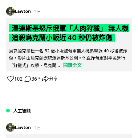
Lawton
1 日
澤連斯基怒斥俄軍「人肉狩獵」 無人機
追殺烏克蘭小販近 40 秒仍被炸傷
烏克蘭克爾松一名 52 歲小販被俄軍無人機追擊近 40 秒後被炸
傷，影片由烏克蘭總統澤連斯基公開。他直斥俄軍對平民進行
閱讀全文
「狩獵式」攻擊，烏克蘭...
102
36
分享
↗
人工智能
Lawton
1 日