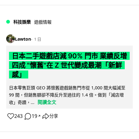
科技娛樂
遊戲情報
Lawton
1 日
日本二手遊戲店減 90% 門市 業績反增
四成 "懷舊"在 Z 世代變成最潮「新鮮
感」
日本零售巨頭 GEO 將懷舊遊戲銷售門市從 1,000 間大幅減至
99 間，但銷售額卻不降反升至過往的 1.4 倍。做到「減店增
閱讀全文
收」奇蹟，...
243
19
分享
↗