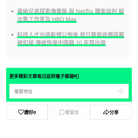
華納兄弟探索傳賣盤 與 Netflix 獨家談判 擬
出售工作室及 HBO Max
科技人才出境新規公佈後 旅日華商返鄉探親
被扣留 傳被恢復中國籍 10 年禁出境
📮
更多精彩文章每日送到電子郵箱
讚好
0
看留言
分享