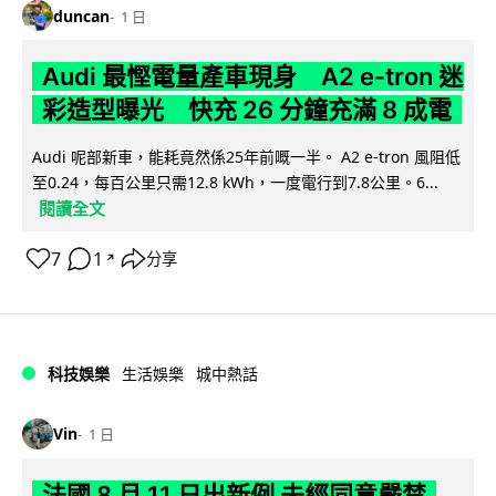
duncan
1 日
Audi 最慳電量產車現身 A2 e-tron 迷
彩造型曝光 快充 26 分鐘充滿 8 成電
Audi 呢部新車，能耗竟然係25年前嘅一半。 A2 e-tron 風阻低
至0.24，每百公里只需12.8 kWh，一度電行到7.8公里。6...
閱讀全文
7
1
分享
↗
科技娛樂
生活娛樂
城中熱話
Vin
1 日
法國 8 月 11 日出新例 未經同意嚴禁