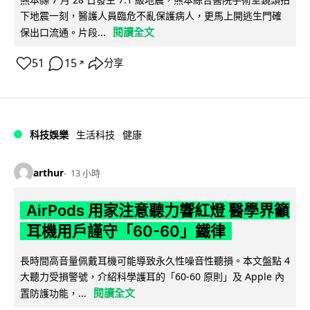
下地震一刻，醫護人員臨危不亂保護病人，更馬上開逃生門確
閱讀全文
保出口流通。片段...
51
15
分享
↗
科技娛樂
生活科技
健康
arthur
13 小時
AirPods 用家注意聽力響紅燈 醫學界籲
耳機用戶謹守「60-60」鐵律
長時間高音量佩戴耳機可能導致永久性噪音性聽損。本文盤點 4
大聽力受損警號，介紹科學護耳的「60-60 原則」及 Apple 內
閱讀全文
置防護功能，...