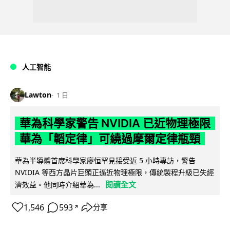
人工智能
Lawton
1 日
華為科學家警告 NVIDIA 已近物理極限
華為「韜定律」可繞過摩爾定律瓶頸
華為半導體首席科學家廖恒罕見接受近 5 小時專訪，警告
NVIDIA 等西方晶片巨頭正逼近物理極限，傳統製程升級已失經
閱讀全文
濟效益。他同時介紹華為...
1,546
593
分享
↗