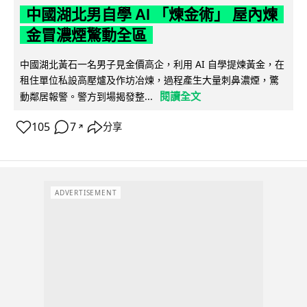
中國湖北男自學 AI 「煉金術」 屋內煉
金冒濃煙驚動全區
中國湖北黃石一名男子見金價高企，利用 AI 自學提煉黃金，在
租住單位私設高壓爐及作坊冶煉，過程產生大量刺鼻濃煙，驚
閱讀全文
動鄰居報警。警方到場揭發整...
105
7
分享
↗
ADVERTISEMENT