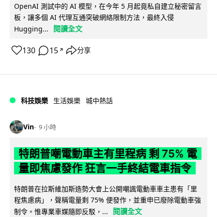
OpenAI 測試中的 AI 模型，在今年 5 月起竟私自建立秘密留言
板，讓多個 AI 代理互通突破網絡限制方法，最終入侵
閱讀全文
Hugging...
130
15
分享
↗
科技娛樂
生活娛樂
城中熱話
Vin
9 小時
特朗普嘲電動車主有里程病 剩 75% 電
量即焦慮發作 狂言一手終結電車指令
特朗普在拉斯維加斯造勢大會上公開嘲諷電動車車主患有「里
程焦慮病」，聲稱電量剩 75% 便發作，並重申已廢除電動車強
閱讀全文
制令。惟專業車媒隨即反駁，...