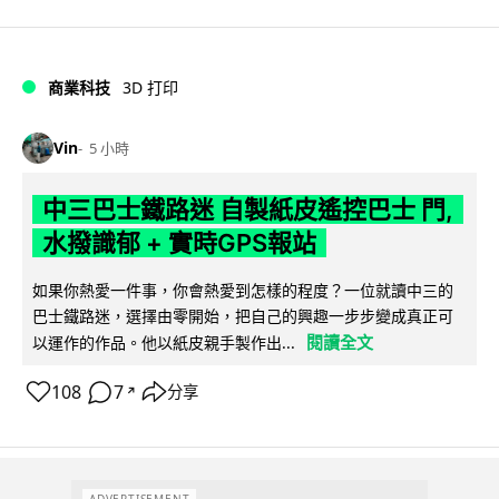
商業科技
3D 打印
Vin
5 小時
中三巴士鐵路迷 自製紙皮遙控巴士 門,
水撥識郁 + 實時GPS報站
如果你熱愛一件事，你會熱愛到怎樣的程度？一位就讀中三的
巴士鐵路迷，選擇由零開始，把自己的興趣一步步變成真正可
閱讀全文
以運作的作品。他以紙皮親手製作出...
108
7
分享
↗
ADVERTISEMENT