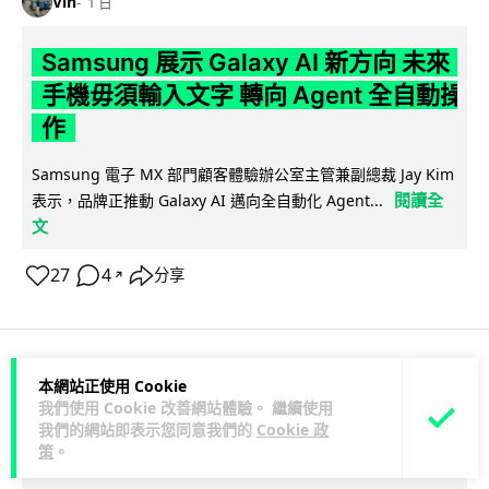
Vin
1 日
Samsung 展示 Galaxy AI 新方向 未來
手機毋須輸入文字 轉向 Agent 全自動操
作
Samsung 電子 MX 部門顧客體驗辦公室主管兼副總裁 Jay Kim
閱讀全
表示，品牌正推動 Galaxy AI 邁向全自動化 Agent...
文
27
4
分享
↗
本網站正使用 Cookie
科技娛樂
生活娛樂
城中熱話
我們使用 Cookie 改善網站體驗。 繼續使用
我們的網站即表示您同意我們的
Cookie 政
Lawton
1 日
策
。