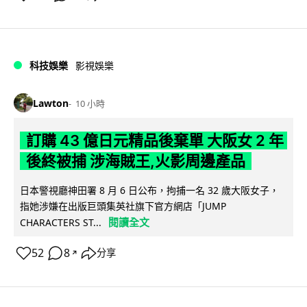
科技娛樂
影視娛樂
Lawton
10 小時
訂購 43 億日元精品後棄單 大阪女 2 年
後終被捕 涉海賊王,火影周邊產品
日本警視廳神田署 8 月 6 日公布，拘捕一名 32 歲大阪女子，
指她涉嫌在出版巨頭集英社旗下官方網店「JUMP
閱讀全文
CHARACTERS ST...
52
8
分享
↗