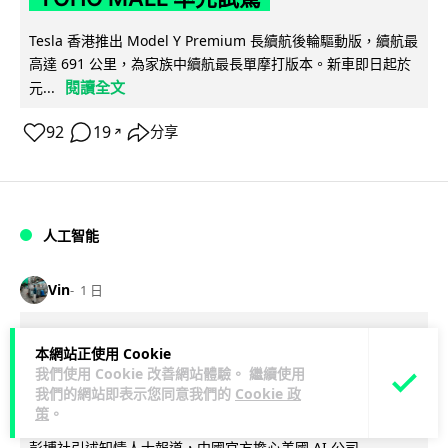
Tesla 香港推出 Model Y Premium 長續航後輪驅動版，續航最
高達 691 公里，為家族中續航最長單摩打版本。新車即日起於
閱讀全文
元...
92
19
分享
↗
人工智能
Vin
1 日
據報中國憂美國 AI 變武器 不滿
本網站正使用 Cookie
Anthropic 拒正常存取 擬列實體清單作
我們使用 Cookie 改善網站體驗。 繼續使用
我們的網站即表示您同意我們的
Cookie 政
反制
策
。
彭博社引述知情人士報道，中國官方擔心美國 AI 公司