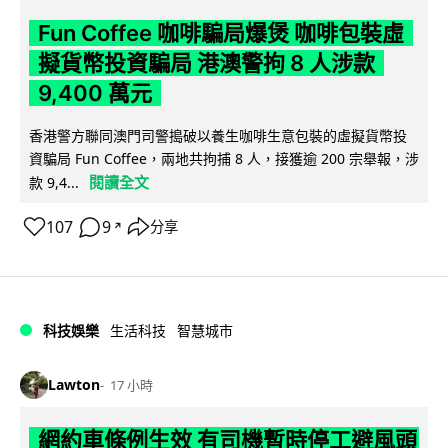
Fun Coffee 咖啡騙局爆煲 咖啡包裝虛
擬貨幣投資騙局 港澳警拘 8 人涉款
9,400 萬元
香港警方聯同澳門司警搗破以養生咖啡生意包裝的虛擬貨幣投
資騙局 Fun Coffee，兩地共拘捕 8 人，接獲逾 200 宗舉報，涉
閱讀全文
款 9,4...
107
9
分享
↗
科技娛樂
生活科技
智慧城市
Lawton
17 小時
網約車條例生效 有司機暫時停工避風頭