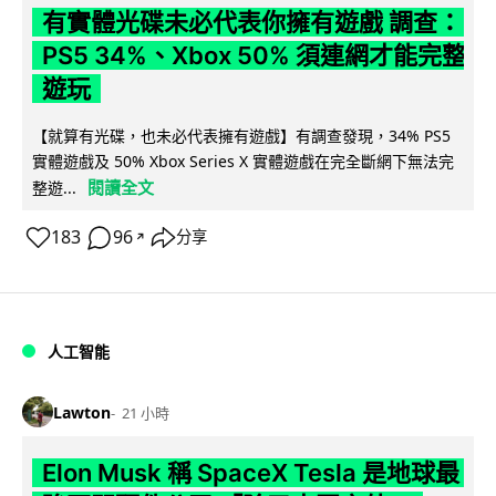
有實體光碟未必代表你擁有遊戲 調查：
PS5 34%、Xbox 50% 須連網才能完整
遊玩
【就算有光碟，也未必代表擁有遊戲】有調查發現，34% PS5
實體遊戲及 50% Xbox Series X 實體遊戲在完全斷網下無法完
閱讀全文
整遊...
183
96
分享
↗
人工智能
Lawton
21 小時
Elon Musk 稱 SpaceX Tesla 是地球最