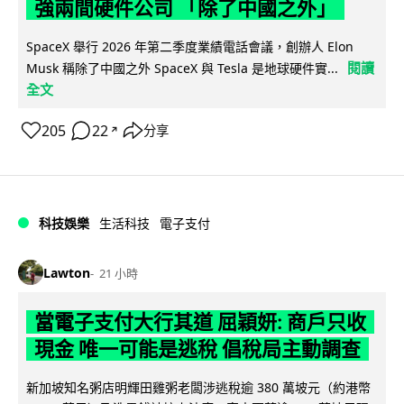
強兩間硬件公司 「除了中國之外」
SpaceX 舉行 2026 年第二季度業績電話會議，創辦人 Elon
閱讀
Musk 稱除了中國之外 SpaceX 與 Tesla 是地球硬件實...
全文
205
22
分享
↗
科技娛樂
生活科技
電子支付
Lawton
21 小時
當電子支付大行其道 屈穎妍: 商戶只收
現金 唯一可能是逃稅 倡稅局主動調查
新加坡知名粥店明輝田雞粥老闆涉逃稅逾 380 萬坡元（約港幣