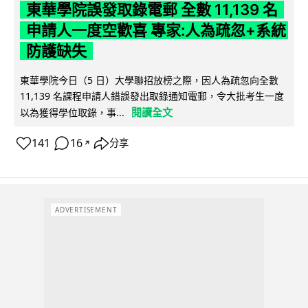
東華學院誤發取錄電郵 全數 11,139 名
申請人一度空歡喜 專家:人為疏忽+系統
防護缺失
東華學院今日（5 日）大學聯招放榜之際，因人為疏忽向全數
11,139 名課程申請人錯誤發出取錄通知電郵，令大批考生一度
閱讀全文
以為獲得學位取錄，事...
141
16
分享
↗
ADVERTISEMENT