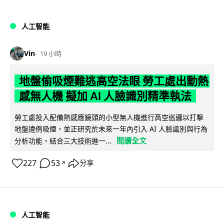
人工智能
Vin
19 小時
地盤偷吸煙難逃高空法眼 勞工處出動熱
感無人機 擬加 AI 人臉識別精準執法
勞工處投入配備熱感應鏡頭的小型無人機進行高空巡邏以打擊
地盤違例吸煙，並正研究於未來一年內引入 AI 人臉識別與行為
閱讀全文
分析功能，結合三大技術進一...
227
53
分享
↗
人工智能