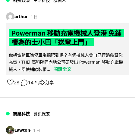
科技娛樂
生活科技
機械人
arthur
1 日
Powerman 移動充電機械人登港 免鋪
樁為的士小巴「送電上門」
你架電動車喺停車場搵唔到樁？有個機械人會自己行過嚟幫你
充電。THEi 高科院同內地公司研發出 Powerman 移動充電機
閱讀全文
械人，唔使鋪線裝樁...
28
14
分享
↗
商業科技
資訊保安
Lawton
1 日