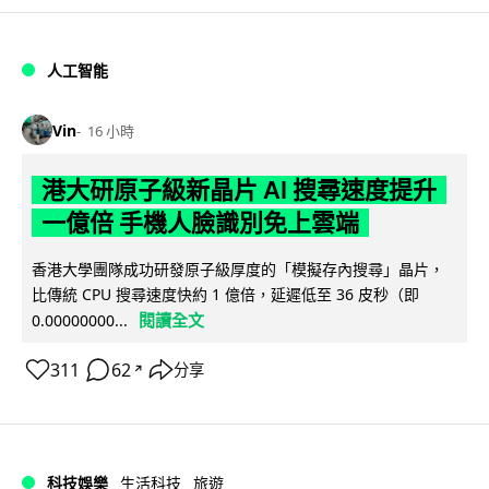
人工智能
Vin
16 小時
港大研原子級新晶片 AI 搜尋速度提升
一億倍 手機人臉識別免上雲端
香港大學團隊成功研發原子級厚度的「模擬存內搜尋」晶片，
比傳統 CPU 搜尋速度快約 1 億倍，延遲低至 36 皮秒（即
閱讀全文
0.00000000...
311
62
分享
↗
科技娛樂
生活科技
旅遊