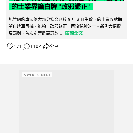
的士業界籲白牌 "改邪歸正"
規管網約車法例大部分條文已於 8 月 3 日生效，的士業界就期
望白牌車司機，能夠「改邪歸正」回流駕駛的士。新例大幅提
閱讀全文
高罰則，首次定罪最高罰款...
171
110
分享
↗
ADVERTISEMENT