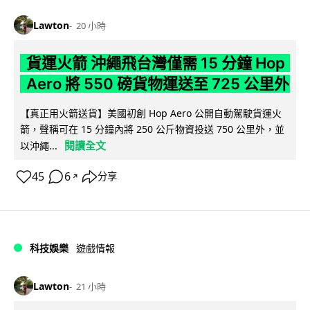
Lawton
20 小時
貨運火箭 沖繩飛台灣僅需 15 分鐘 Hop
Aero 將 550 磅貨物運送至 725 公里外
【真正用火箭送貨】美國初創 Hop Aero 公開自動駕駛貨運火
箭，聲稱可在 15 分鐘內將 250 公斤物資投送 750 公里外，並
閱讀全文
以沖繩...
45
6
分享
↗
科技娛樂
遊戲情報
Lawton
21 小時