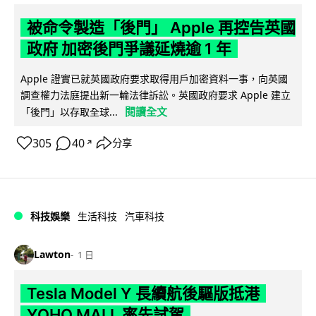
被命令製造「後門」 Apple 再控告英國
政府 加密後門爭議延燒逾 1 年
Apple 證實已就英國政府要求取得用戶加密資料一事，向英國
調查權力法庭提出新一輪法律訴訟。英國政府要求 Apple 建立
閱讀全文
「後門」以存取全球...
305
40
分享
↗
科技娛樂
生活科技
汽車科技
Lawton
1 日
Tesla Model Y 長續航後驅版抵港
YOHO MALL 率先試駕