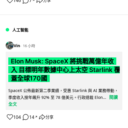
146
7
分享
↗
人工智能
Vin
16 小時
Elon Musk: SpaceX 將挑戰萬億年收
入 目標明年數據中心上太空 Starlink 覆
蓋全球170國
SpaceX 公佈最新第二季業績，受惠 Starlink 與 AI 業務帶動，
閱讀
季度收入按年飆升 92% 至 78 億美元。行政總裁 Elon...
全文
104
14
分享
↗