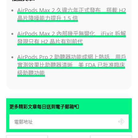
AirPods Max 2 久違六年正式發布 搭載 H2
晶片降噪能力提升 1.5 倍
AirPods Max 2 內部幾乎無變化 iFixit 拆解
發現只有 H2 晶片有別前代
AirPods Pro 2 助聽器功能成網上熱話 用戶
實測效果比助聽器清晰 美 FDA 已批准臨床
級助聽功能
📮
更多精彩文章每日送到電子郵箱