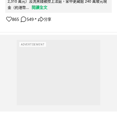
2,310 萬元）及洗黑錢被控上法庭，家中更藏逾 240 萬坡元現
閱讀全文
金（約港幣...
865
549
分享
↗
ADVERTISEMENT