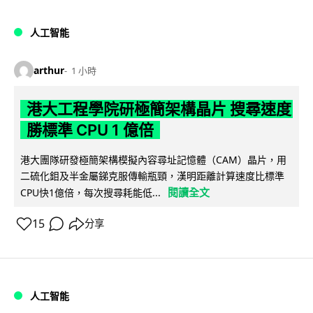
人工智能
arthur
1 小時
港大工程學院研極簡架構晶片 搜尋速度
勝標準 CPU 1 億倍
港大團隊研發極簡架構模擬內容尋址記憶體（CAM）晶片，用
二硫化鉬及半金屬銻克服傳輸瓶頸，漢明距離計算速度比標準
閱讀全文
CPU快1億倍，每次搜尋耗能低...
15
分享
人工智能