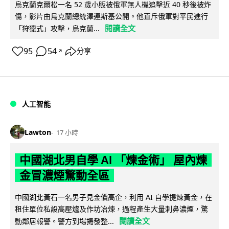
烏克蘭克爾松一名 52 歲小販被俄軍無人機追擊近 40 秒後被炸
傷，影片由烏克蘭總統澤連斯基公開。他直斥俄軍對平民進行
閱讀全文
「狩獵式」攻擊，烏克蘭...
95
54
分享
↗
人工智能
Lawton
17 小時
中國湖北男自學 AI 「煉金術」 屋內煉
金冒濃煙驚動全區
中國湖北黃石一名男子見金價高企，利用 AI 自學提煉黃金，在
租住單位私設高壓爐及作坊冶煉，過程產生大量刺鼻濃煙，驚
閱讀全文
動鄰居報警。警方到場揭發整...