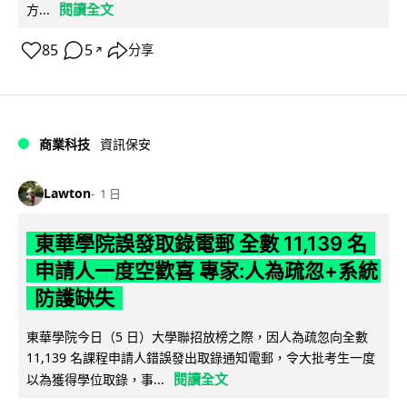
閱讀全文
方...
85
5
分享
↗
商業科技
資訊保安
Lawton
1 日
東華學院誤發取錄電郵 全數 11,139 名
申請人一度空歡喜 專家:人為疏忽+系統
防護缺失
東華學院今日（5 日）大學聯招放榜之際，因人為疏忽向全數
11,139 名課程申請人錯誤發出取錄通知電郵，令大批考生一度
閱讀全文
以為獲得學位取錄，事...