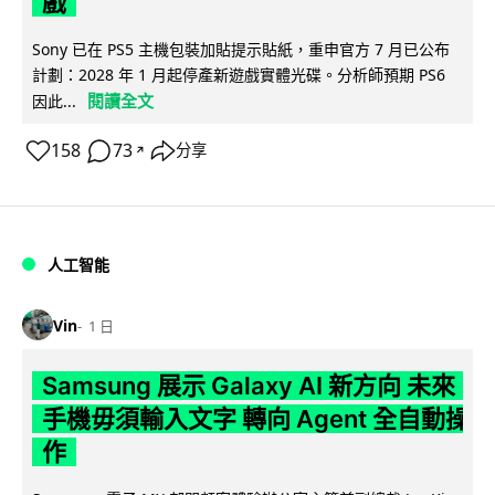
戲
Sony 已在 PS5 主機包裝加貼提示貼紙，重申官方 7 月已公布
計劃：2028 年 1 月起停產新遊戲實體光碟。分析師預期 PS6
閱讀全文
因此...
158
73
分享
↗
人工智能
Vin
1 日
Samsung 展示 Galaxy AI 新方向 未來
手機毋須輸入文字 轉向 Agent 全自動操
作