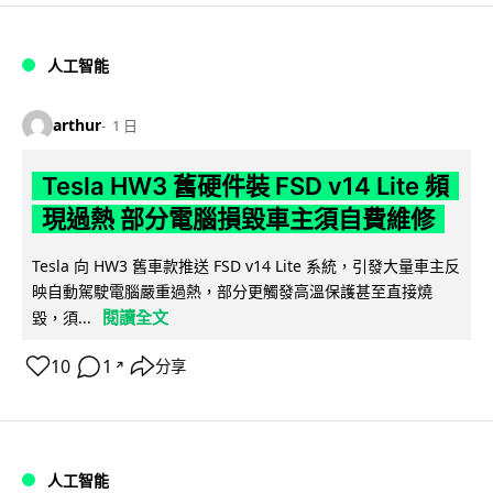
人工智能
arthur
1 日
Tesla HW3 舊硬件裝 FSD v14 Lite 頻
現過熱 部分電腦損毀車主須自費維修
Tesla 向 HW3 舊車款推送 FSD v14 Lite 系統，引發大量車主反
映自動駕駛電腦嚴重過熱，部分更觸發高溫保護甚至直接燒
閱讀全文
毀，須...
10
1
分享
↗
人工智能