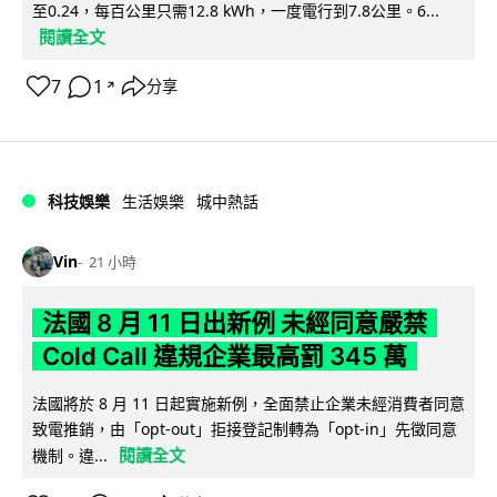
至0.24，每百公里只需12.8 kWh，一度電行到7.8公里。6...
閱讀全文
7
1
分享
↗
科技娛樂
生活娛樂
城中熱話
Vin
21 小時
法國 8 月 11 日出新例 未經同意嚴禁
Cold Call 違規企業最高罰 345 萬
法國將於 8 月 11 日起實施新例，全面禁止企業未經消費者同意
致電推銷，由「opt-out」拒接登記制轉為「opt-in」先徵同意
閱讀全文
機制。違...