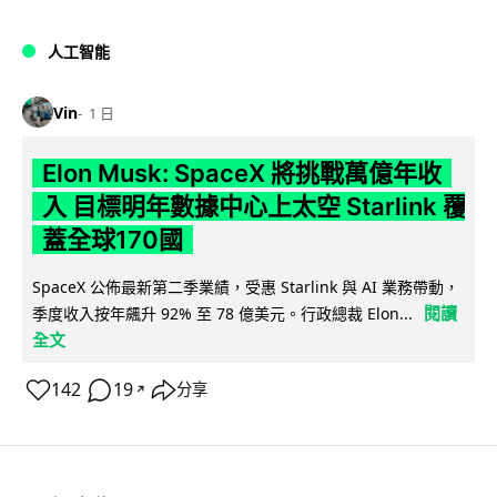
人工智能
Vin
1 日
Elon Musk: SpaceX 將挑戰萬億年收
入 目標明年數據中心上太空 Starlink 覆
蓋全球170國
SpaceX 公佈最新第二季業績，受惠 Starlink 與 AI 業務帶動，
閱讀
季度收入按年飆升 92% 至 78 億美元。行政總裁 Elon...
全文
142
19
分享
↗