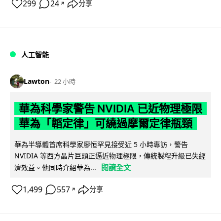
299
24
分享
↗
人工智能
Lawton
22 小時
華為科學家警告 NVIDIA 已近物理極限
華為「韜定律」可繞過摩爾定律瓶頸
華為半導體首席科學家廖恒罕見接受近 5 小時專訪，警告
NVIDIA 等西方晶片巨頭正逼近物理極限，傳統製程升級已失經
閱讀全文
濟效益。他同時介紹華為...
1,499
557
分享
↗