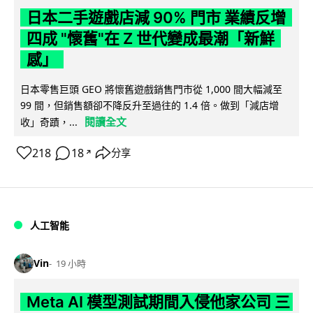
日本二手遊戲店減 90% 門市 業績反增
四成 "懷舊"在 Z 世代變成最潮「新鮮
感」
日本零售巨頭 GEO 將懷舊遊戲銷售門市從 1,000 間大幅減至
99 間，但銷售額卻不降反升至過往的 1.4 倍。做到「減店增
閱讀全文
收」奇蹟，...
218
18
分享
↗
人工智能
Vin
19 小時
Meta AI 模型測試期間入侵他家公司 三