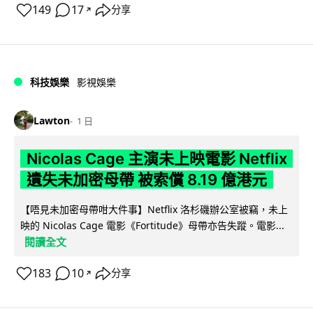
149
17
分享
↗
科技娛樂
影視娛樂
Lawton
1 日
Nicolas Cage 主演未上映電影 Netflix
遺失未加密母帶 被索償 8.19 億港元
【唔見未加密母帶咁大件事】Netflix 洛杉磯辦公室被竊，未上
映的 Nicolas Cage 電影《Fortitude》母帶亦告失蹤。電影...
閱讀全文
183
10
分享
↗