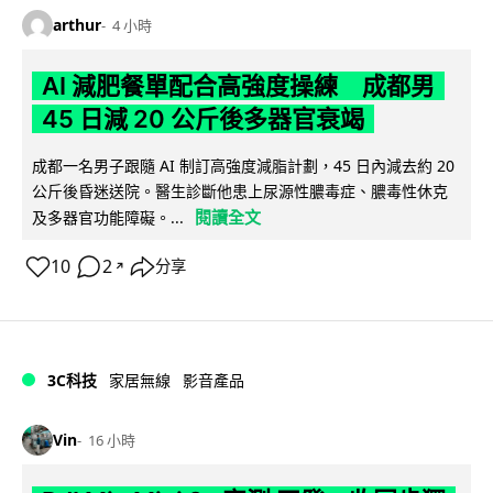
arthur
4 小時
AI 減肥餐單配合高強度操練 成都男
45 日減 20 公斤後多器官衰竭
成都一名男子跟隨 AI 制訂高強度減脂計劃，45 日內減去約 20
公斤後昏迷送院。醫生診斷他患上尿源性膿毒症、膿毒性休克
閱讀全文
及多器官功能障礙。...
10
2
分享
↗
3C科技
家居無線
影音產品
Vin
16 小時