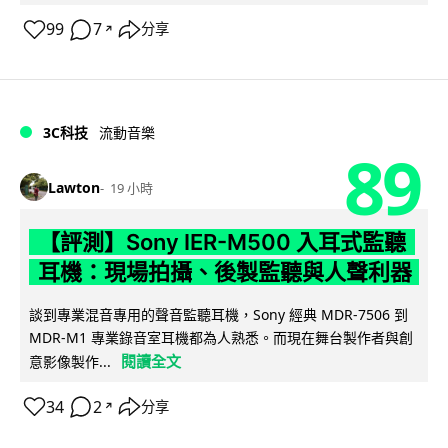
99
7
分享
↗
3C科技
流動音樂
89
Lawton
19 小時
【評測】Sony IER-M500 入耳式監聽
耳機：現場拍攝、後製監聽與人聲利器
談到專業混音專用的聲音監聽耳機，Sony 經典 MDR-7506 到
MDR-M1 專業錄音室耳機都為人熟悉。而現在舞台製作者與創
閱讀全文
意影像製作...
34
2
分享
↗