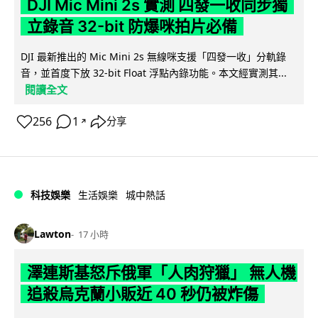
DJI Mic Mini 2s 實測 四發一收同步獨
立錄音 32-bit 防爆咪拍片必備
DJI 最新推出的 Mic Mini 2s 無線咪支援「四發一收」分軌錄
音，並首度下放 32-bit Float 浮點內錄功能。本文經實測其...
閱讀全文
256
1
分享
↗
科技娛樂
生活娛樂
城中熱話
Lawton
17 小時
澤連斯基怒斥俄軍「人肉狩獵」 無人機
追殺烏克蘭小販近 40 秒仍被炸傷