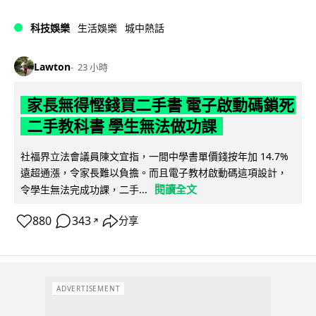
科技娛樂
生活娛樂
城中熱話
Lawton
23 小時
家長無得慳錢買二手書 電子啟動碼鎖死
二手教科書 學生無法做功課
社福界立法會議員陳文宜指，一間中學書單價錢按年加 14.7%
遠超通漲，令家長難以負擔。而且電子教材啟動碼這項設計，
閱讀全文
令學生無法完成功課，二手...
880
343
分享
↗
ADVERTISEMENT