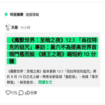
科技娛樂
遊戲情報
天恩
19 小時
《魔獸世界：至暗之夜》12.1 「烏拉特
克的詛咒」專訪：巢穴不為提高世界首
領門檻而設 《諸王之眠》縮短約 10 分
鐘
《魔獸世界：至暗之夜》版本更新 12.1「烏拉特克的詛咒」將
於 8 月 13 日正式上線，帶來全新區域「盤蛇島」、地城「毒牙
閱讀全文
祭壇」、新型態世...
115
分享