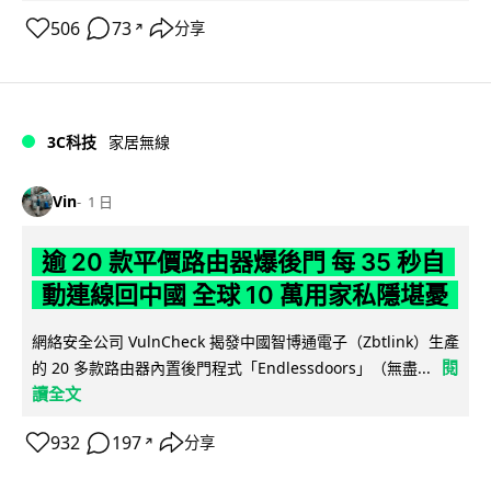
506
73
分享
↗
3C科技
家居無線
Vin
1 日
逾 20 款平價路由器爆後門 每 35 秒自
動連線回中國 全球 10 萬用家私隱堪憂
網絡安全公司 VulnCheck 揭發中國智博通電子（Zbtlink）生產
閱
的 20 多款路由器內置後門程式「Endlessdoors」（無盡...
讀全文
932
197
分享
↗