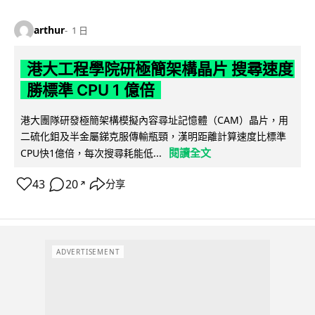
arthur
1 日
港大工程學院研極簡架構晶片 搜尋速度
勝標準 CPU 1 億倍
港大團隊研發極簡架構模擬內容尋址記憶體（CAM）晶片，用
二硫化鉬及半金屬銻克服傳輸瓶頸，漢明距離計算速度比標準
閱讀全文
CPU快1億倍，每次搜尋耗能低...
43
20
分享
↗
ADVERTISEMENT