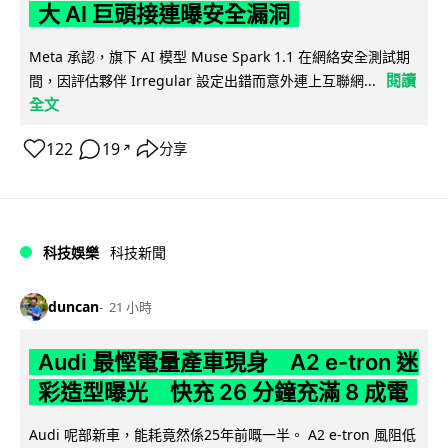
大 AI 巨頭接連曝安全漏洞
Meta 承認，旗下 AI 模型 Muse Spark 1.1 在網絡安全測試期
閱讀
間，因評估夥伴 Irregular 設定出錯而意外連上互聯網...
全文
122
19
分享
↗
科技娛樂
科技新聞
duncan
21 小時
Audi 最慳電量產車現身 A2 e-tron 迷
彩造型曝光 快充 26 分鐘充滿 8 成電
Audi 呢部新車，能耗竟然係25年前嘅一半。 A2 e-tron 風阻低