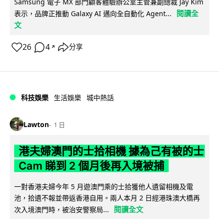
Samsung 電子 MX 部門顧客體驗辦公室主管兼副總裁 Jay Kim
閱讀全
表示，品牌正推動 Galaxy AI 邁向全自動化 Agent...
文
26
4
分享
↗
科技娛樂
生活娛樂
城中熱話
Lawton
1 日
港夫婦澳門的士拾相機 據為己有被的士
Cam 睇到 2 個月後再入境被捕
一對香港夫婦今年 5 月遊澳門乘的士拾獲他人遺留相機及電
池，拾遺不報並帶返香港自用。兩人本月 2 日經港珠澳大橋再
閱讀全文
次入境澳門時，被治安警察局...