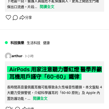
下地震一刻，醫護人員臨危不亂保護病人，更馬上開逃生門確
閱讀全文
保出口流通。片段...
分享
科技娛樂
生活科技
健康
arthur
3 小時
AirPods 用家注意聽力響紅燈 醫學界籲
耳機用戶謹守「60-60」鐵律
長時間高音量佩戴耳機可能導致永久性噪音性聽損。本文盤點 4
大聽力受損警號，介紹科學護耳的「60-60 原則」及 Apple 內
閱讀全文
置防護功能，...