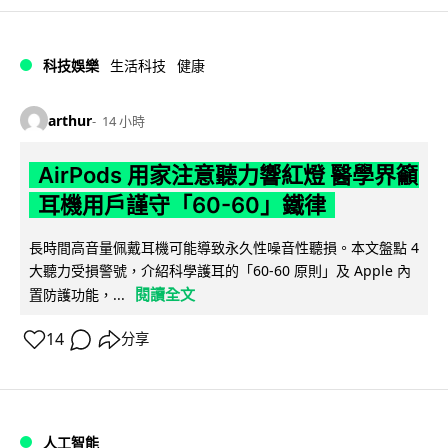
科技娛樂
生活科技
健康
arthur
14 小時
AirPods 用家注意聽力響紅燈 醫學界籲
耳機用戶謹守「60-60」鐵律
長時間高音量佩戴耳機可能導致永久性噪音性聽損。本文盤點 4
大聽力受損警號，介紹科學護耳的「60-60 原則」及 Apple 內
閱讀全文
置防護功能，...
14
分享
人工智能