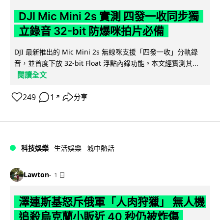
DJI Mic Mini 2s 實測 四發一收同步獨
立錄音 32-bit 防爆咪拍片必備
DJI 最新推出的 Mic Mini 2s 無線咪支援「四發一收」分軌錄
音，並首度下放 32-bit Float 浮點內錄功能。本文經實測其...
閱讀全文
249
1
分享
↗
科技娛樂
生活娛樂
城中熱話
Lawton
1 日
澤連斯基怒斥俄軍「人肉狩獵」 無人機
追殺烏克蘭小販近 40 秒仍被炸傷