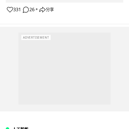
331
26
分享
↗
ADVERTISEMENT