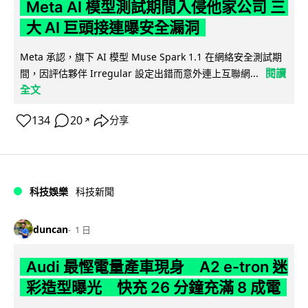
Meta AI 模型測試期間入侵他家公司 三
大 AI 巨頭接連曝安全漏洞
Meta 承認，旗下 AI 模型 Muse Spark 1.1 在網絡安全測試期
閱讀
間，因評估夥伴 Irregular 設定出錯而意外連上互聯網...
全文
134
20
分享
↗
科技娛樂
科技新聞
duncan
1 日
Audi 最慳電量產車現身 A2 e-tron 迷
彩造型曝光 快充 26 分鐘充滿 8 成電