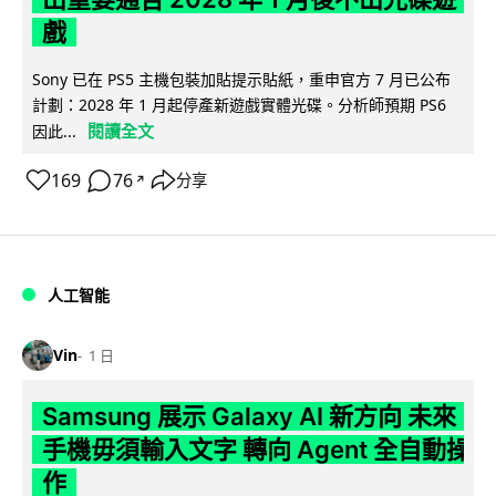
戲
Sony 已在 PS5 主機包裝加貼提示貼紙，重申官方 7 月已公布
計劃：2028 年 1 月起停產新遊戲實體光碟。分析師預期 PS6
閱讀全文
因此...
169
76
分享
↗
人工智能
Vin
1 日
Samsung 展示 Galaxy AI 新方向 未來
手機毋須輸入文字 轉向 Agent 全自動操
作