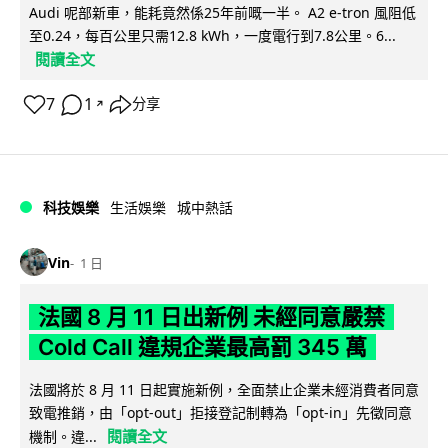
Audi 呢部新車，能耗竟然係25年前嘅一半。 A2 e-tron 風阻低
至0.24，每百公里只需12.8 kWh，一度電行到7.8公里。6...
閱讀全文
7
1
分享
↗
科技娛樂
生活娛樂
城中熱話
Vin
1 日
法國 8 月 11 日出新例 未經同意嚴禁
Cold Call 違規企業最高罰 345 萬
法國將於 8 月 11 日起實施新例，全面禁止企業未經消費者同意
致電推銷，由「opt-out」拒接登記制轉為「opt-in」先徵同意
閱讀全文
機制。違...