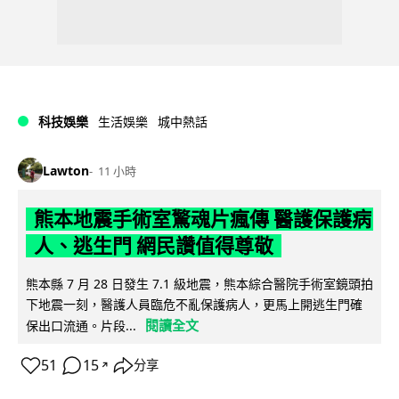
科技娛樂
生活娛樂
城中熱話
Lawton
11 小時
熊本地震手術室驚魂片瘋傳 醫護保護病
人、逃生門 網民讚值得尊敬
熊本縣 7 月 28 日發生 7.1 級地震，熊本綜合醫院手術室鏡頭拍
下地震一刻，醫護人員臨危不亂保護病人，更馬上開逃生門確
閱讀全文
保出口流通。片段...
51
15
分享
↗