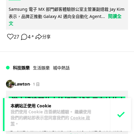
Samsung 電子 MX 部門顧客體驗辦公室主管兼副總裁 Jay Kim
閱讀全
表示，品牌正推動 Galaxy AI 邁向全自動化 Agent...
文
27
4
分享
↗
科技娛樂
生活娛樂
城中熱話
Lawton
1 日
港夫婦澳門的士拾相機 據為己有被的士
本網站正使用 Cookie
Cam 睇到 2 個月後再入境被捕
我們使用 Cookie 改善網站體驗。 繼續使用
我們的網站即表示您同意我們的
Cookie 政
一對香港夫婦今年 5 月遊澳門乘的士拾獲他人遺留相機及電
策
。
池，拾遺不報並帶返香港自用。兩人本月 2 日經港珠澳大橋再