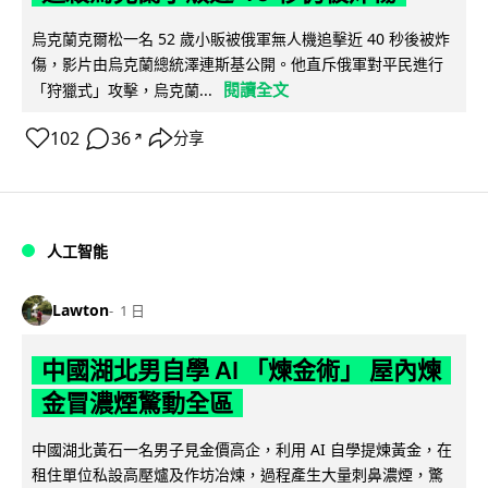
烏克蘭克爾松一名 52 歲小販被俄軍無人機追擊近 40 秒後被炸
傷，影片由烏克蘭總統澤連斯基公開。他直斥俄軍對平民進行
閱讀全文
「狩獵式」攻擊，烏克蘭...
102
36
分享
↗
人工智能
Lawton
1 日
中國湖北男自學 AI 「煉金術」 屋內煉
金冒濃煙驚動全區
中國湖北黃石一名男子見金價高企，利用 AI 自學提煉黃金，在
租住單位私設高壓爐及作坊冶煉，過程產生大量刺鼻濃煙，驚