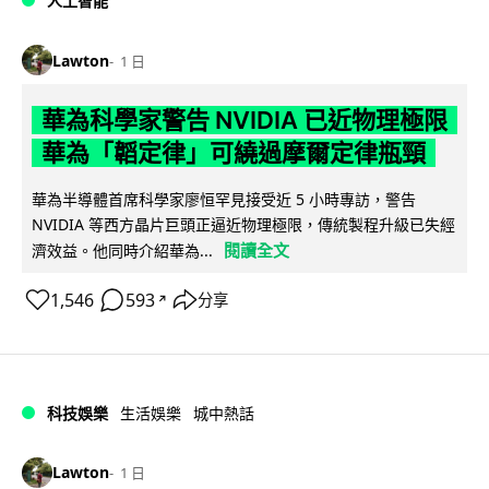
人工智能
Lawton
1 日
華為科學家警告 NVIDIA 已近物理極限
華為「韜定律」可繞過摩爾定律瓶頸
華為半導體首席科學家廖恒罕見接受近 5 小時專訪，警告
NVIDIA 等西方晶片巨頭正逼近物理極限，傳統製程升級已失經
閱讀全文
濟效益。他同時介紹華為...
1,546
593
分享
↗
科技娛樂
生活娛樂
城中熱話
Lawton
1 日