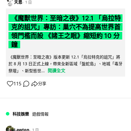
天恩
1 日
《魔獸世界：至暗之夜》12.1 「烏拉特
克的詛咒」專訪：巢穴不為提高世界首
領門檻而設 《諸王之眠》縮短約 10 分
鐘
《魔獸世界：至暗之夜》版本更新 12.1「烏拉特克的詛咒」將
於 8 月 13 日正式上線，帶來全新區域「盤蛇島」、地城「毒牙
閱讀全文
祭壇」、新型態世...
115
分享
科技娛樂
遊戲情報
Lawton
1 日