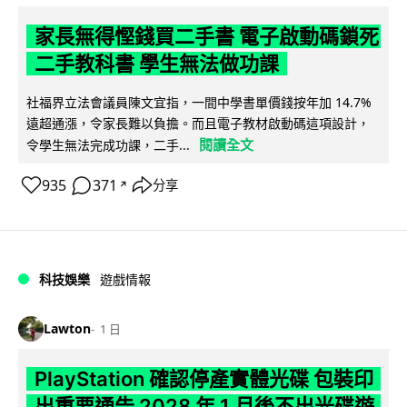
家長無得慳錢買二手書 電子啟動碼鎖死
二手教科書 學生無法做功課
社福界立法會議員陳文宜指，一間中學書單價錢按年加 14.7%
遠超通漲，令家長難以負擔。而且電子教材啟動碼這項設計，
閱讀全文
令學生無法完成功課，二手...
935
371
分享
↗
科技娛樂
遊戲情報
Lawton
1 日
PlayStation 確認停產實體光碟 包裝印
出重要通告 2028 年 1 月後不出光碟遊