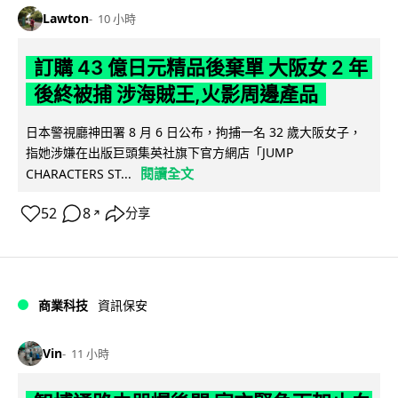
Lawton
10 小時
訂購 43 億日元精品後棄單 大阪女 2 年
後終被捕 涉海賊王,火影周邊產品
日本警視廳神田署 8 月 6 日公布，拘捕一名 32 歲大阪女子，
指她涉嫌在出版巨頭集英社旗下官方網店「JUMP
閱讀全文
CHARACTERS ST...
52
8
分享
↗
商業科技
資訊保安
Vin
11 小時