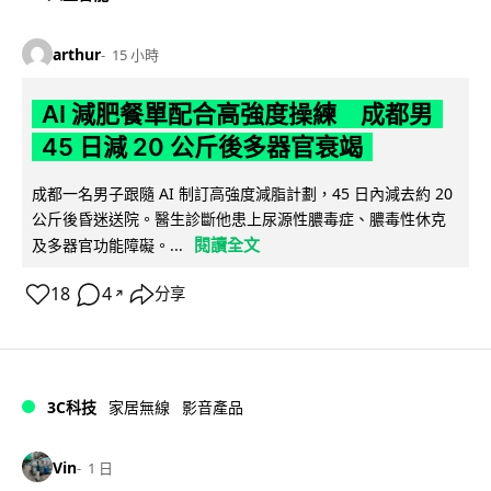
arthur
15 小時
AI 減肥餐單配合高強度操練 成都男
45 日減 20 公斤後多器官衰竭
成都一名男子跟隨 AI 制訂高強度減脂計劃，45 日內減去約 20
公斤後昏迷送院。醫生診斷他患上尿源性膿毒症、膿毒性休克
閱讀全文
及多器官功能障礙。...
18
4
分享
↗
3C科技
家居無線
影音產品
Vin
1 日