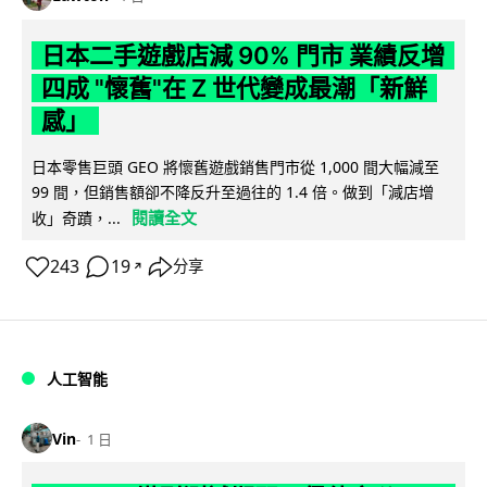
日本二手遊戲店減 90% 門市 業績反增
四成 "懷舊"在 Z 世代變成最潮「新鮮
感」
日本零售巨頭 GEO 將懷舊遊戲銷售門市從 1,000 間大幅減至
99 間，但銷售額卻不降反升至過往的 1.4 倍。做到「減店增
閱讀全文
收」奇蹟，...
243
19
分享
↗
人工智能
Vin
1 日