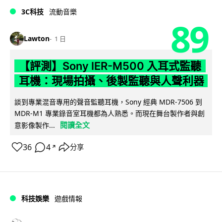
3C科技
流動音樂
89
Lawton
1 日
【評測】Sony IER-M500 入耳式監聽
耳機：現場拍攝、後製監聽與人聲利器
談到專業混音專用的聲音監聽耳機，Sony 經典 MDR-7506 到
MDR-M1 專業錄音室耳機都為人熟悉。而現在舞台製作者與創
閱讀全文
意影像製作...
36
4
分享
↗
科技娛樂
遊戲情報