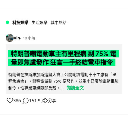
科技娛樂
生活娛樂
城中熱話
Vin
10 小時
特朗普嘲電動車主有里程病 剩 75% 電
量即焦慮發作 狂言一手終結電車指令
特朗普在拉斯維加斯造勢大會上公開嘲諷電動車車主患有「里
程焦慮病」，聲稱電量剩 75% 便發作，並重申已廢除電動車強
閱讀全文
制令。惟專業車媒隨即反駁，...
386
151
分享
↗