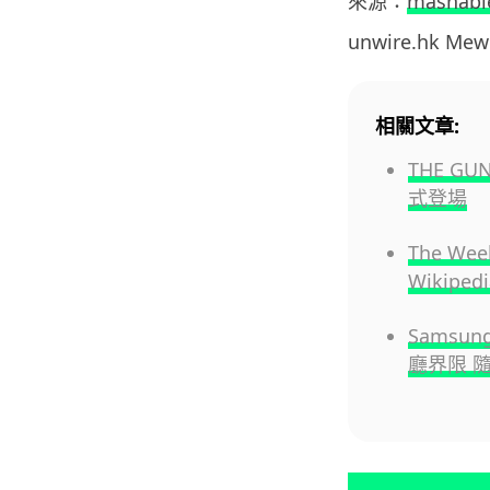
來源：
mashabl
unwire.hk M
相關文章:
THE G
式登場
The W
Wikip
Samsun
廳界限 