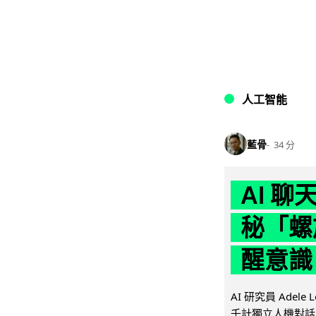
人工智能
藍骨
34 分
AI 
秘「螺
醒意識
AI 研究員 Adel
千計獨立人機對話