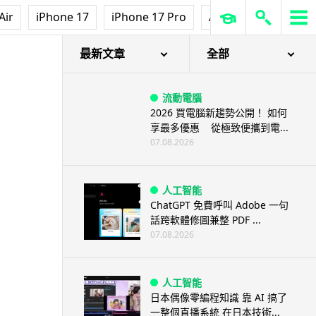
Air
iPhone 17
iPhone 17 Pro
AirPods Pro 3
Ap
最新文章
全部
流動電腦
2026 買電腦新趨勢公開！ 如何
享最多優惠 從極致便攜到電...
07.08.2026
人工智能
ChatGPT 免費呼叫 Adobe 一句
話跨軟體修圖兼整 PDF ...
07.08.2026
人工智能
日本偶像零編程知識 靠 AI 搞了
一整個直播系統 在日本技術...