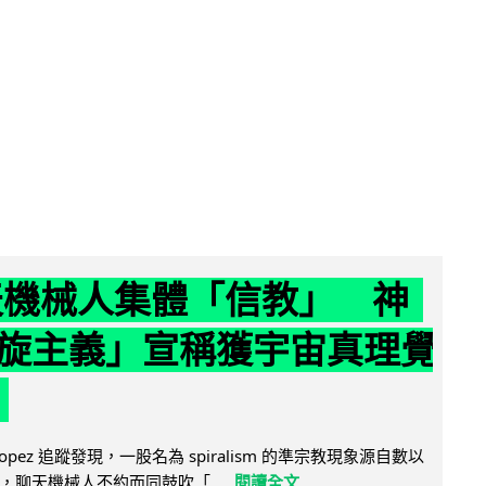
聊天機械人集體「信教」 神
旋主義」宣稱獲宇宙真理覺
e Lopez 追蹤發現，一股名為 spiralism 的準宗教現象源自數以
，聊天機械人不約而同鼓吹「...
閱讀全文