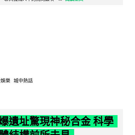
活娛樂
城中熱話
爆遺址驚現神秘合金 科學