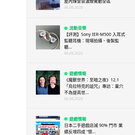
屋內煉金冒濃煙驚動全區
06.08.2026
流動音樂
【評測】Sony IER-M500 入耳式
監聽耳機：現場拍攝、後製監
聽...
06.08.2026
遊戲情報
《魔獸世界：至暗之夜》12.1
「烏拉特克的詛咒」專訪：巢穴
不為提高世...
06.08.2026
遊戲情報
日本二手遊戲店減 90% 門市 業
績反增四成 “懷...