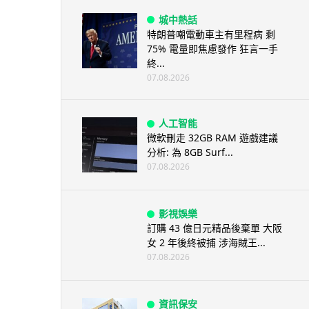
城中熱話
特朗普嘲電動車主有里程病 剩
75% 電量即焦慮發作 狂言一手
終...
07.08.2026
人工智能
微軟刪走 32GB RAM 遊戲建議
分析: 為 8GB Surf...
07.08.2026
影視娛樂
訂購 43 億日元精品後棄單 大阪
女 2 年後終被捕 涉海賊王...
07.08.2026
資訊保安