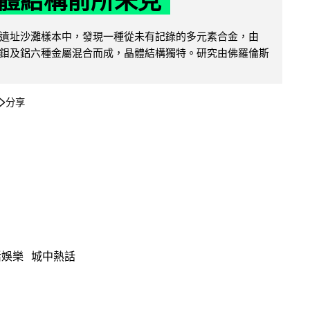
體結構前所未見
遺址沙灘樣本中，發現一種從未有記錄的多元素合金，由
鉬及鋁六種金屬混合而成，晶體結構獨特。研究由佛羅倫斯
分享
活娛樂
城中熱話