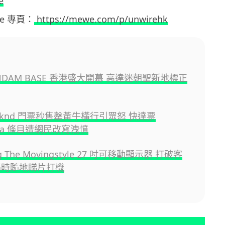
e
ewe 專頁：
https://mewe.com/p/unwirehk
UNDAM BASE 香港盛大開幕 高達迷朝聖新地標正
eeknd 門票秒售罄黃牛橫行引眾怒 快達票
edia 條目遭網民改寫洩憤
g The Movingstyle 27 吋可移動顯示器 打破客
隨時隨地睇片打機