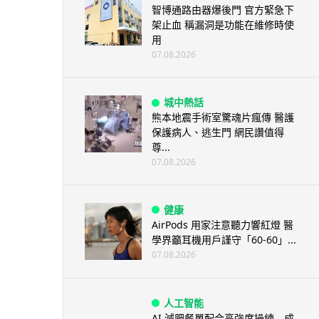
智博通路由器爆後門 官方緊急下
架止血 稱漏洞是功能在維修時使
用
07.08.2026
城中熱話
熊本地震手術室驚魂片瘋傳 醫護
保護病人、逃生門 網民讚值得
尊...
07.08.2026
健康
AirPods 用家注意聽力響紅燈 醫
學界籲耳機用戶謹守「60-60」...
07.08.2026
人工智能
AI 減肥餐單配合高強度操練 成