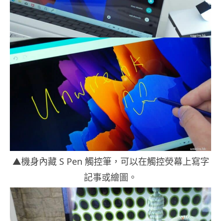
▲機身內藏 S Pen 觸控筆，可以在觸控熒幕上寫字
記事或繪圖。