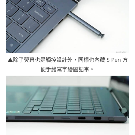
▲除了熒幕也是觸控設計外，同樣也內藏 S Pen 方
便手繪寫字繪圖記事。