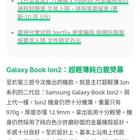
【日本實試】八達通 x PayPay 日本購物支付
過程超簡單 交易上限、退稅等要留意 (更
新:10 月 5日)
電視台實試假 Netflix 退會騙局 假網站假客
服要求入錢 文件錯字百出
Galaxy Book Ion2：超輕薄純白靚熒幕
至於第三部今次推出的機款，就是主打超輕薄 Ion
系列的二代目：Samsung Galaxy Book Ion2。與
上代一樣，Ion2 機身仍然十分纖薄，重量只有
970g，厚度亦僅 12.9mm，拿出街用十分輕便。機
身仍然採用了純白色少許磨砂面的金屬機殼設計，
手感十分良好。至於設計上，基本上沿用上代款