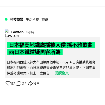
科技娛樂
生活科技
旅遊
Lawton
8 小時
日本福岡地鐵廣播被入侵 播不雅歌曲
西日本鐵道疑黑客所為
日本福岡西鐵天神大牟田線兩個車站，8 月 4 日廣播系統離奇
播出粗俗歌聲，西日本鐵道懷疑遭第三方非法入侵，正調查事
閱讀全文
件並考慮報案。網上一度傳言...
37
2
分享
↗