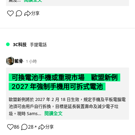
分享
3C科技
手提電話
藍骨
1 小時
可換電池手機或重現市場 歐盟新例
2027 年強制手機用可拆式電池
歐盟新例將於 2027 年 2 月 18 日生效，規定手機及平板電腦電
池須可由用戶自行拆換，目標是延長裝置壽命及減少電子垃
閱讀全文
圾。現時 Sams...
86
28
分享
↗