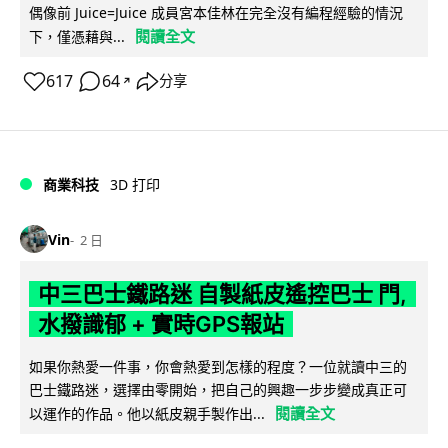
偶像前 Juice=Juice 成員宮本佳林在完全沒有編程經驗的情況
閱讀全文
下，僅憑藉與...
617
64
分享
↗
商業科技
3D 打印
Vin
2 日
中三巴士鐵路迷 自製紙皮遙控巴士 門,
水撥識郁 + 實時GPS報站
如果你熱愛一件事，你會熱愛到怎樣的程度？一位就讀中三的
巴士鐵路迷，選擇由零開始，把自己的興趣一步步變成真正可
閱讀全文
以運作的作品。他以紙皮親手製作出...