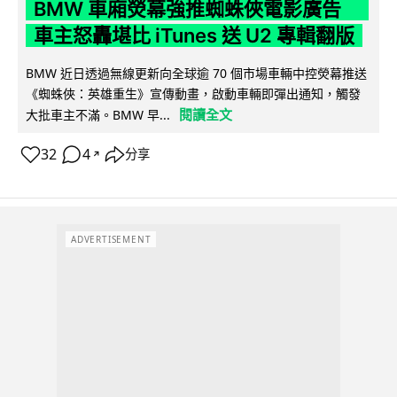
BMW 車廂熒幕強推蜘蛛俠電影廣告
車主怒轟堪比 iTunes 送 U2 專輯翻版
BMW 近日透過無線更新向全球逾 70 個市場車輛中控熒幕推送
《蜘蛛俠：英雄重生》宣傳動畫，啟動車輛即彈出通知，觸發
閱讀全文
大批車主不滿。BMW 早...
32
4
分享
↗
ADVERTISEMENT