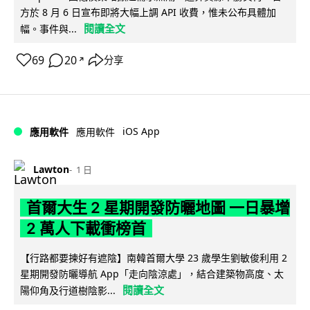
方於 8 月 6 日宣布即將大幅上調 API 收費，惟未公布具體加
閱讀全文
幅。事件與...
69
20
分享
↗
iOS App
應用軟件
應用軟件
Lawton
1 日
首爾大生 2 星期開發防曬地圖 一日暴增
2 萬人下載衝榜首
【行路都要揀好有遮陰】南韓首爾大學 23 歲學生劉敏俊利用 2
星期開發防曬導航 App「走向陰涼處」，結合建築物高度、太
閱讀全文
陽仰角及行道樹陰影...