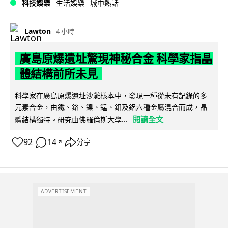
科技娛樂
生活娛樂
城中熱話
Lawton
4 小時
廣島原爆遺址驚現神秘合金 科學家指晶
體結構前所未見
科學家在廣島原爆遺址沙灘樣本中，發現一種從未有記錄的多
元素合金，由鐵、鉻、鎳、錳、鉬及鋁六種金屬混合而成，晶
閱讀全文
體結構獨特。研究由佛羅倫斯大學...
92
14
分享
↗
ADVERTISEMENT