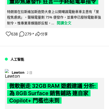
量即焦慮發作 狂言一手終結電車指令
特朗普在拉斯維加斯造勢大會上公開嘲諷電動車車主患有「里
程焦慮病」，聲稱電量剩 75% 便發作，並重申已廢除電動車強
閱讀全文
制令。惟專業車媒隨即反駁，...
638
279
分享
↗
人工智能
Lawton
2 日
微軟刪走 32GB RAM 遊戲建議 分析:
為 8GB Surface 銷售鋪路 連自家
Copilot+ 門檻也未到