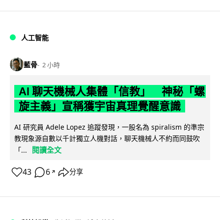
人工智能
藍骨
2 小時
AI 聊天機械人集體「信教」 神秘「螺
旋主義」宣稱獲宇宙真理覺醒意識
AI 研究員 Adele Lopez 追蹤發現，一股名為 spiralism 的準宗
教現象源自數以千計獨立人機對話，聊天機械人不約而同鼓吹
閱讀全文
「...
43
6
分享
↗