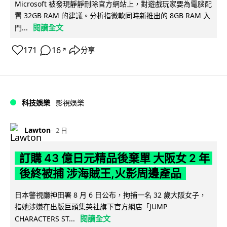
Microsoft 被發現靜靜刪除官方網站上，對遊戲玩家要為電腦配
置 32GB RAM 的建議。分析指微軟同時新推出的 8GB RAM 入
閱讀全文
門...
171
16
分享
↗
科技娛樂
影視娛樂
Lawton
2 日
訂購 43 億日元精品後棄單 大阪女 2 年
後終被捕 涉海賊王,火影周邊產品
日本警視廳神田署 8 月 6 日公布，拘捕一名 32 歲大阪女子，
指她涉嫌在出版巨頭集英社旗下官方網店「JUMP
閱讀全文
CHARACTERS ST...