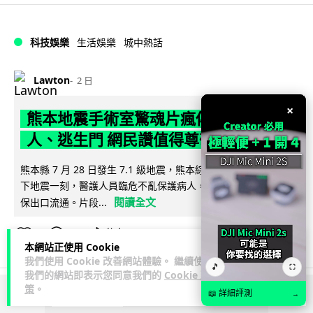
科技娛樂
生活娛樂
城中熱話
Lawton
2 日
×
熊本地震手術室驚魂片瘋傳 醫護保護病
人、逃生門 網民讚值得尊敬
熊本縣 7 月 28 日發生 7.1 級地震，熊本綜合醫院手術室鏡頭拍
下地震一刻，醫護人員臨危不亂保護病人，更馬上開逃生門確
閱讀全文
保出口流通。片段...
71
26
分享
↗
本網站正使用 Cookie
我們使用 Cookie 改善網站體驗。 繼續使用
🎵
⛶
我們的網站即表示您同意我們的
Cookie 政
策
。
📖 詳細評測
→
ADVERTISEMENT