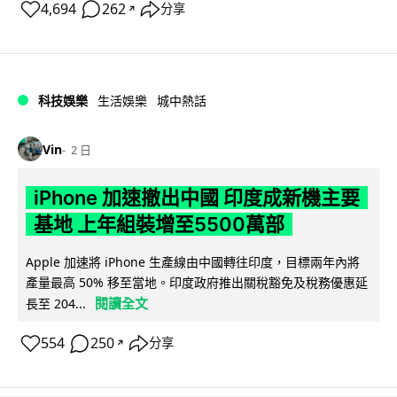
4,694
262
分享
↗
科技娛樂
生活娛樂
城中熱話
Vin
2 日
iPhone 加速撤出中國 印度成新機主要
基地 上年組裝增至5500萬部
Apple 加速將 iPhone 生產線由中國轉往印度，目標兩年內將
產量最高 50% 移至當地。印度政府推出關稅豁免及稅務優惠延
閱讀全文
長至 204...
554
250
分享
↗