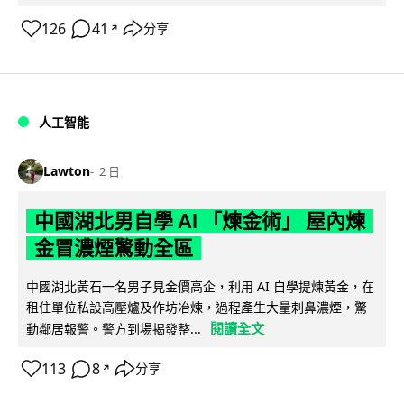
126
41
分享
↗
人工智能
Lawton
2 日
中國湖北男自學 AI 「煉金術」 屋內煉
金冒濃煙驚動全區
中國湖北黃石一名男子見金價高企，利用 AI 自學提煉黃金，在
租住單位私設高壓爐及作坊冶煉，過程產生大量刺鼻濃煙，驚
閱讀全文
動鄰居報警。警方到場揭發整...
113
8
分享
↗