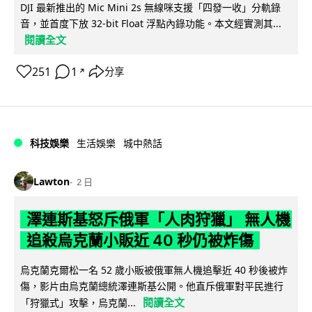
DJI 最新推出的 Mic Mini 2s 無線咪支援「四發一收」分軌錄
音，並首度下放 32-bit Float 浮點內錄功能。本文經實測其...
閱讀全文
251
1
分享
↗
科技娛樂
生活娛樂
城中熱話
Lawton
2 日
澤連斯基怒斥俄軍「人肉狩獵」 無人機
追殺烏克蘭小販近 40 秒仍被炸傷
烏克蘭克爾松一名 52 歲小販被俄軍無人機追擊近 40 秒後被炸
傷，影片由烏克蘭總統澤連斯基公開。他直斥俄軍對平民進行
閱讀全文
「狩獵式」攻擊，烏克蘭...