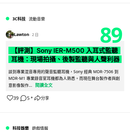
3C科技
流動音樂
89
Lawton
2 日
【評測】Sony IER-M500 入耳式監聽
耳機：現場拍攝、後製監聽與人聲利器
談到專業混音專用的聲音監聽耳機，Sony 經典 MDR-7506 到
MDR-M1 專業錄音室耳機都為人熟悉。而現在舞台製作者與創
閱讀全文
意影像製作...
39
5
分享
↗
科技娛樂
遊戲情報