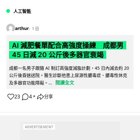
人工智能
arthur
1 日
AI 減肥餐單配合高強度操練 成都男
45 日減 20 公斤後多器官衰竭
成都一名男子跟隨 AI 制訂高強度減脂計劃，45 日內減去約 20
公斤後昏迷送院。醫生診斷他患上尿源性膿毒症、膿毒性休克
閱讀全文
及多器官功能障礙。...
23
4
分享
↗
ADVERTISEMENT