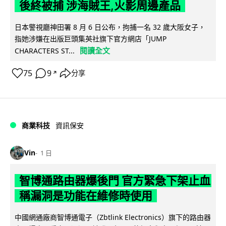
後終被捕 涉海賊王,火影周邊產品
日本警視廳神田署 8 月 6 日公布，拘捕一名 32 歲大阪女子，
指她涉嫌在出版巨頭集英社旗下官方網店「JUMP
閱讀全文
CHARACTERS ST...
75
9
分享
↗
商業科技
資訊保安
Vin
1 日
智博通路由器爆後門 官方緊急下架止血
稱漏洞是功能在維修時使用
中國網通廠商智博通電子（Zbtlink Electronics）旗下的路由器