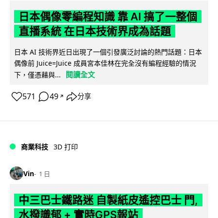
日本偶像零編程知識 靠 AI 搞了一整個
直播系統 在日本技術界成為話題
日本 AI 技術界近日出現了一個引發廣泛討論的熱門話題：日本
偶像前 Juice=Juice 成員宮本佳林在完全沒有編程經驗的情況
閱讀全文
下，僅憑藉與...
571
49
分享
↗
商業科技
3D 打印
Vin
1 日
中三巴士鐵路迷 自製紙皮遙控巴士 門,
水撥識郁 + 實時GPS報站