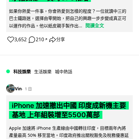
如果你熱愛一件事，你會熱愛到怎樣的程度？一位就讀中三的
巴士鐵路迷，選擇由零開始，把自己的興趣一步步變成真正可
閱讀全文
以運作的作品。他以紙皮親手製作出...
3,652
210
分享
↗
科技娛樂
生活娛樂
城中熱話
Vin
1 日
iPhone 加速撤出中國 印度成新機主要
基地 上年組裝增至5500萬部
Apple 加速將 iPhone 生產線由中國轉往印度，目標兩年內將
產量最高 50% 移至當地。印度政府推出關稅豁免及稅務優惠延