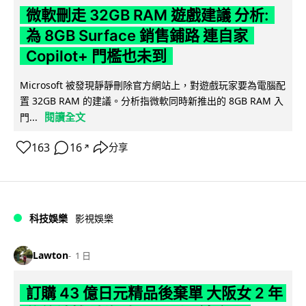
微軟刪走 32GB RAM 遊戲建議 分析:
為 8GB Surface 銷售鋪路 連自家
Copilot+ 門檻也未到
Microsoft 被發現靜靜刪除官方網站上，對遊戲玩家要為電腦配
置 32GB RAM 的建議。分析指微軟同時新推出的 8GB RAM 入
閱讀全文
門...
163
16
分享
↗
科技娛樂
影視娛樂
Lawton
1 日
訂購 43 億日元精品後棄單 大阪女 2 年