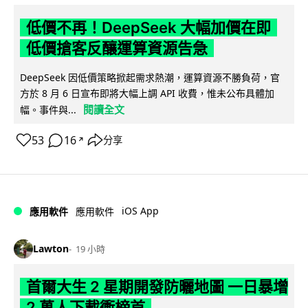
低價不再！DeepSeek 大幅加價在即
低價搶客反釀運算資源告急
DeepSeek 因低價策略掀起需求熱潮，運算資源不勝負荷，官
方於 8 月 6 日宣布即將大幅上調 API 收費，惟未公布具體加
閱讀全文
幅。事件與...
53
16
分享
↗
iOS App
應用軟件
應用軟件
Lawton
19 小時
首爾大生 2 星期開發防曬地圖 一日暴增
2 萬人下載衝榜首