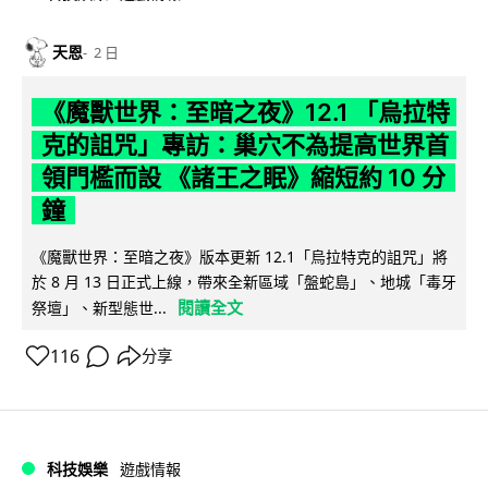
天恩
2 日
《魔獸世界：至暗之夜》12.1 「烏拉特
克的詛咒」專訪：巢穴不為提高世界首
領門檻而設 《諸王之眠》縮短約 10 分
鐘
《魔獸世界：至暗之夜》版本更新 12.1「烏拉特克的詛咒」將
於 8 月 13 日正式上線，帶來全新區域「盤蛇島」、地城「毒牙
閱讀全文
祭壇」、新型態世...
116
分享
科技娛樂
遊戲情報