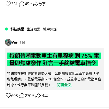
351
45
分享
↗
科技娛樂
生活娛樂
城中熱話
Vin
1 日
特朗普嘲電動車主有里程病 剩 75% 電
量即焦慮發作 狂言一手終結電車指令
特朗普在拉斯維加斯造勢大會上公開嘲諷電動車車主患有「里
程焦慮病」，聲稱電量剩 75% 便發作，並重申已廢除電動車強
閱讀全文
制令。惟專業車媒隨即反駁，...
608
270
分享
↗