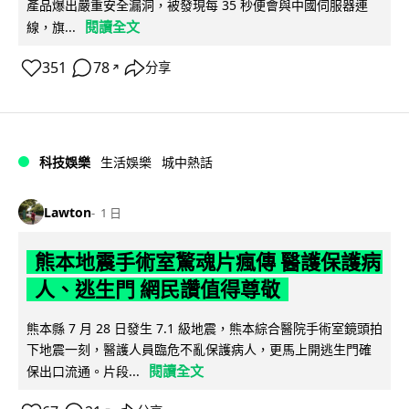
產品爆出嚴重安全漏洞，被發現每 35 秒便會與中國伺服器連
閱讀全文
線，旗...
351
78
分享
↗
科技娛樂
生活娛樂
城中熱話
Lawton
1 日
熊本地震手術室驚魂片瘋傳 醫護保護病
人、逃生門 網民讚值得尊敬
熊本縣 7 月 28 日發生 7.1 級地震，熊本綜合醫院手術室鏡頭拍
下地震一刻，醫護人員臨危不亂保護病人，更馬上開逃生門確
閱讀全文
保出口流通。片段...