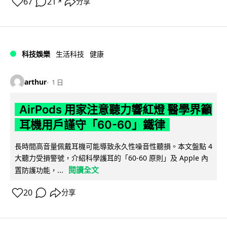
67
21
分享
↗
科技娛樂
生活科技
健康
arthur
1 日
AirPods 用家注意聽力響紅燈 醫學界籲
耳機用戶謹守「60-60」鐵律
長時間高音量佩戴耳機可能導致永久性噪音性聽損。本文盤點 4
大聽力受損警號，介紹科學護耳的「60-60 原則」及 Apple 內
閱讀全文
置防護功能，...
20
分享