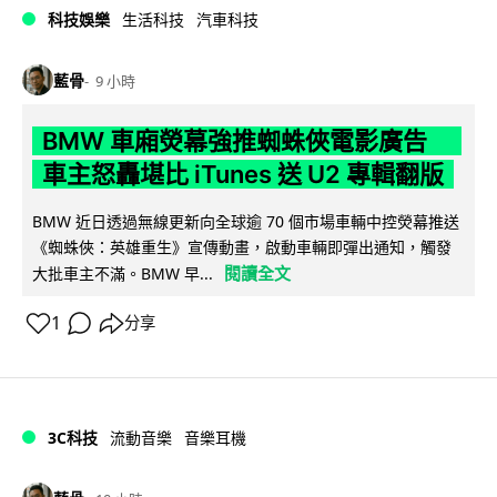
科技娛樂
生活科技
汽車科技
藍骨
9 小時
BMW 車廂熒幕強推蜘蛛俠電影廣告
車主怒轟堪比 iTunes 送 U2 專輯翻版
BMW 近日透過無線更新向全球逾 70 個市場車輛中控熒幕推送
《蜘蛛俠：英雄重生》宣傳動畫，啟動車輛即彈出通知，觸發
閱讀全文
大批車主不滿。BMW 早...
1
分享
3C科技
流動音樂
音樂耳機