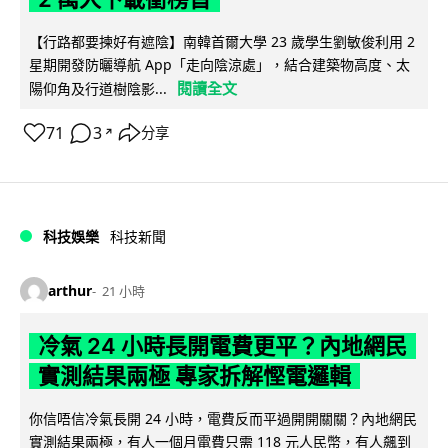
【行路都要揀好有遮陰】南韓首爾大學 23 歲學生劉敏俊利用 2
星期開發防曬導航 App「走向陰涼處」，結合建築物高度、太
閱讀全文
陽仰角及行道樹陰影...
71
3
分享
↗
科技娛樂
科技新聞
arthur
21 小時
冷氣 24 小時長開電費更平？內地網民
實測結果兩極 專家拆解慳電邏輯
你信唔信冷氣長開 24 小時，電費反而平過開開關關？內地網民
實測結果兩極，有人一個月電費只需 118 元人民幣，有人飆到