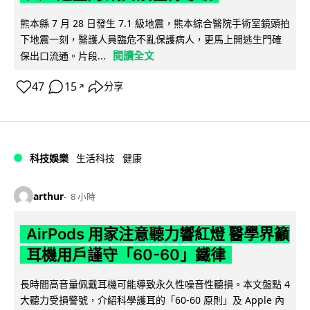
熊本縣 7 月 28 日發生 7.1 級地震，熊本綜合醫院手術室鏡頭拍
下地震一刻，醫護人員臨危不亂保護病人，更馬上開逃生門確
閱讀全文
保出口流通。片段...
47
15
分享
↗
科技娛樂
生活科技
健康
arthur
8 小時
AirPods 用家注意聽力響紅燈 醫學界籲
耳機用戶謹守「60-60」鐵律
長時間高音量佩戴耳機可能導致永久性噪音性聽損。本文盤點 4
大聽力受損警號，介紹科學護耳的「60-60 原則」及 Apple 內