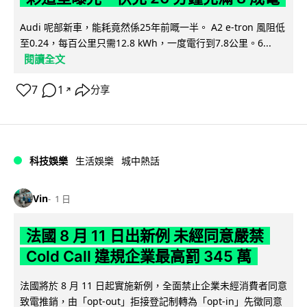
Audi 呢部新車，能耗竟然係25年前嘅一半。 A2 e-tron 風阻低
至0.24，每百公里只需12.8 kWh，一度電行到7.8公里。6...
閱讀全文
7
1
分享
↗
科技娛樂
生活娛樂
城中熱話
Vin
1 日
法國 8 月 11 日出新例 未經同意嚴禁
Cold Call 違規企業最高罰 345 萬
法國將於 8 月 11 日起實施新例，全面禁止企業未經消費者同意
致電推銷，由「opt-out」拒接登記制轉為「opt-in」先徵同意