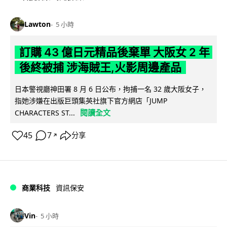
Lawton
5 小時
訂購 43 億日元精品後棄單 大阪女 2 年
後終被捕 涉海賊王,火影周邊產品
日本警視廳神田署 8 月 6 日公布，拘捕一名 32 歲大阪女子，
指她涉嫌在出版巨頭集英社旗下官方網店「JUMP
閱讀全文
CHARACTERS ST...
45
7
分享
↗
商業科技
資訊保安
Vin
5 小時