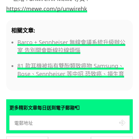
https://mewe.com/p/unwirehk
相關文章:
Barco + Sennheiser 無線會議系統升級辦公
室 告別開會斷線拉線煩惱
81 款耳機被指有雙酚類致癌物 Samsung、
Bose、Sennheiser 等中招 恐致癌、損生育
📮
更多精彩文章每日送到電子郵箱