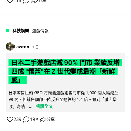
115
分享
科技娛樂
遊戲情報
Lawton
1 日
日本二手遊戲店減 90% 門市 業績反增
四成 "懷舊"在 Z 世代變成最潮「新鮮
感」
日本零售巨頭 GEO 將懷舊遊戲銷售門市從 1,000 間大幅減至
99 間，但銷售額卻不降反升至過往的 1.4 倍。做到「減店增
閱讀全文
收」奇蹟，...
239
19
分享
↗