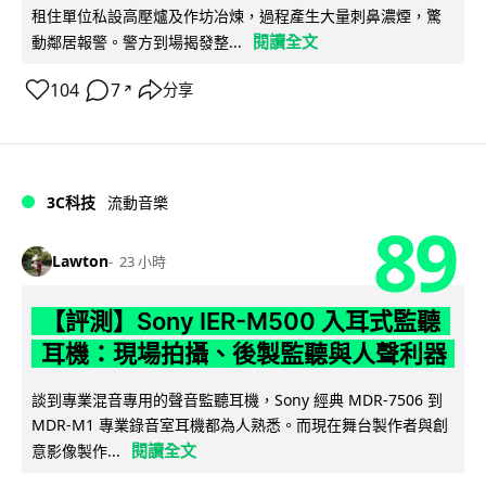
租住單位私設高壓爐及作坊冶煉，過程產生大量刺鼻濃煙，驚
閱讀全文
動鄰居報警。警方到場揭發整...
104
7
分享
↗
3C科技
流動音樂
89
Lawton
23 小時
【評測】Sony IER-M500 入耳式監聽
耳機：現場拍攝、後製監聽與人聲利器
談到專業混音專用的聲音監聽耳機，Sony 經典 MDR-7506 到
MDR-M1 專業錄音室耳機都為人熟悉。而現在舞台製作者與創
閱讀全文
意影像製作...