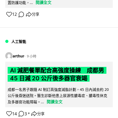
閱讀全文
置防護功能，...
12
分享
人工智能
arthur
9 小時
AI 減肥餐單配合高強度操練 成都男
45 日減 20 公斤後多器官衰竭
成都一名男子跟隨 AI 制訂高強度減脂計劃，45 日內減去約 20
公斤後昏迷送院。醫生診斷他患上尿源性膿毒症、膿毒性休克
閱讀全文
及多器官功能障礙。...
14
3
分享
↗