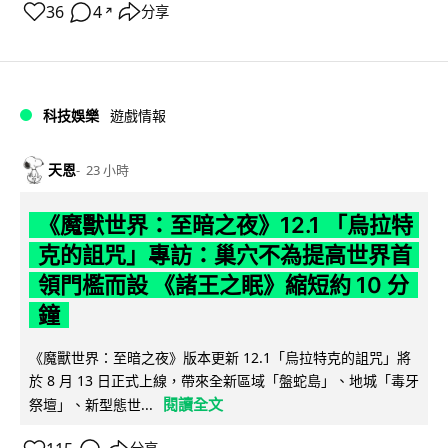
36
4
分享
↗
科技娛樂
遊戲情報
天恩
23 小時
《魔獸世界：至暗之夜》12.1 「烏拉特
克的詛咒」專訪：巢穴不為提高世界首
領門檻而設 《諸王之眠》縮短約 10 分
鐘
《魔獸世界：至暗之夜》版本更新 12.1「烏拉特克的詛咒」將
於 8 月 13 日正式上線，帶來全新區域「盤蛇島」、地城「毒牙
閱讀全文
祭壇」、新型態世...