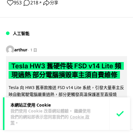
953
218
分享
↗
人工智能
arthur
1 日
Tesla HW3 舊硬件裝 FSD v14 Lite 頻
現過熱 部分電腦損毀車主須自費維修
Tesla 向 HW3 舊車款推送 FSD v14 Lite 系統，引發大量車主反
映自動駕駛電腦嚴重過熱，部分更觸發高溫保護甚至直接燒
閱讀全文
毀，須...
本網站正使用 Cookie
我們使用 Cookie 改善網站體驗。 繼續使用
10
1
分享
↗
我們的網站即表示您同意我們的
Cookie 政
策
。