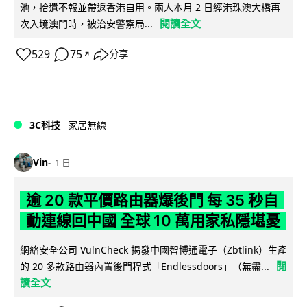
池，拾遺不報並帶返香港自用。兩人本月 2 日經港珠澳大橋再
閱讀全文
次入境澳門時，被治安警察局...
529
75
分享
↗
3C科技
家居無線
Vin
1 日
逾 20 款平價路由器爆後門 每 35 秒自
動連線回中國 全球 10 萬用家私隱堪憂
網絡安全公司 VulnCheck 揭發中國智博通電子（Zbtlink）生產
閱
的 20 多款路由器內置後門程式「Endlessdoors」（無盡...
讀全文