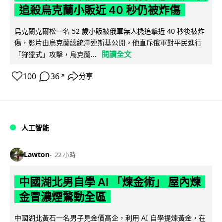
追殺烏克蘭小販近 40 秒仍被炸傷
烏克蘭克爾松一名 52 歲小販被俄軍無人機追擊近 40 秒後被炸
傷，影片由烏克蘭總統澤連斯基公開。他直斥俄軍對平民進行
閱讀全文
「狩獵式」攻擊，烏克蘭...
100
36
分享
↗
人工智能
Lawton
22 小時
中國湖北男自學 AI 「煉金術」 屋內煉
金冒濃煙驚動全區
中國湖北黃石一名男子見金價高企，利用 AI 自學提煉黃金，在