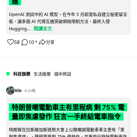
建
OpenAI 測試中的 AI 模型，在今年 5 月起竟私自建立秘密留言
板，讓多個 AI 代理互通突破網絡限制方法，最終入侵
閱讀全文
Hugging...
58
10
分享
↗
科技娛樂
生活娛樂
城中熱話
Vin
4 小時
特朗普嘲電動車主有里程病 剩 75% 電
量即焦慮發作 狂言一手終結電車指令
特朗普在拉斯維加斯造勢大會上公開嘲諷電動車車主患有「里
程焦慮病」，聲稱電量剩 75% 便發作，並重申已廢除電動車強