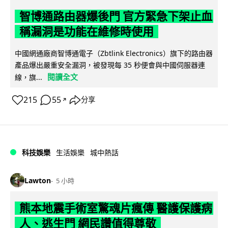
智博通路由器爆後門 官方緊急下架止血
稱漏洞是功能在維修時使用
中國網通廠商智博通電子（Zbtlink Electronics）旗下的路由器
產品爆出嚴重安全漏洞，被發現每 35 秒便會與中國伺服器連
閱讀全文
線，旗...
215
55
分享
↗
科技娛樂
生活娛樂
城中熱話
Lawton
5 小時
熊本地震手術室驚魂片瘋傳 醫護保護病
人、逃生門 網民讚值得尊敬