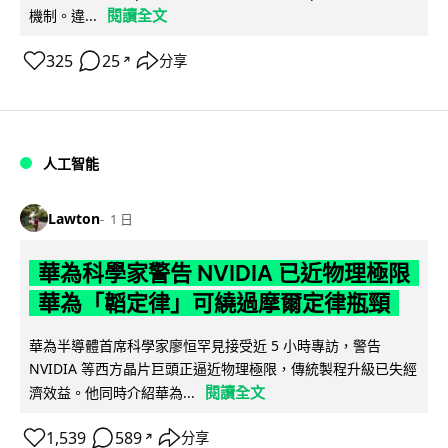
閱讀全文
機制。違...
325
25
分享
↗
人工智能
Lawton
1 日
華為科學家警告 NVIDIA 已近物理極限
華為「韜定律」可繞過摩爾定律瓶頸
華為半導體首席科學家廖恒罕見接受近 5 小時專訪，警告
NVIDIA 等西方晶片巨頭正逼近物理極限，傳統製程升級已失經
閱讀全文
濟效益。他同時介紹華為...
1,539
589
分享
↗