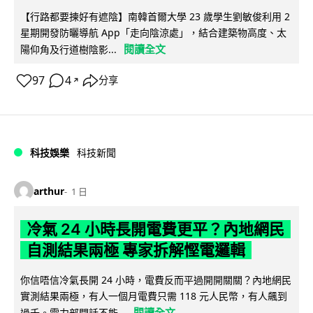
【行路都要揀好有遮陰】南韓首爾大學 23 歲學生劉敏俊利用 2
星期開發防曬導航 App「走向陰涼處」，結合建築物高度、太
閱讀全文
陽仰角及行道樹陰影...
97
4
分享
↗
科技娛樂
科技新聞
arthur
1 日
冷氣 24 小時長開電費更平？內地網民
自測結果兩極 專家拆解慳電邏輯
你信唔信冷氣長開 24 小時，電費反而平過開開關關？內地網民
實測結果兩極，有人一個月電費只需 118 元人民幣，有人飆到
閱讀全文
過千。電力部門話不能...