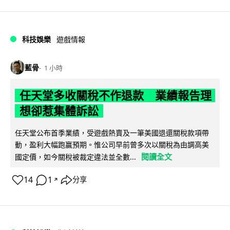
科技娛樂
遊戲情報
藍骨
1 小時
任天堂多收關稅不作退款 業績報告理
想卻惹集體訴訟
任天堂公布首季業績，受遊戲熱賣及一筆美國退還關稅款項帶
動，盈利大幅跑贏預期。惟公司早前曾多次以關稅為由調高美
閱讀全文
國定價，如今關稅被裁定違法並全數...
14
1
分享
↗