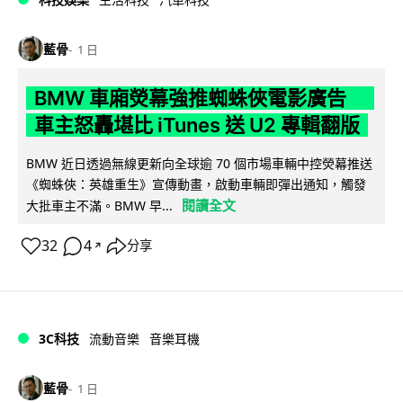
藍骨
1 日
BMW 車廂熒幕強推蜘蛛俠電影廣告
車主怒轟堪比 iTunes 送 U2 專輯翻版
BMW 近日透過無線更新向全球逾 70 個市場車輛中控熒幕推送
《蜘蛛俠：英雄重生》宣傳動畫，啟動車輛即彈出通知，觸發
閱讀全文
大批車主不滿。BMW 早...
32
4
分享
↗
3C科技
流動音樂
音樂耳機
藍骨
1 日