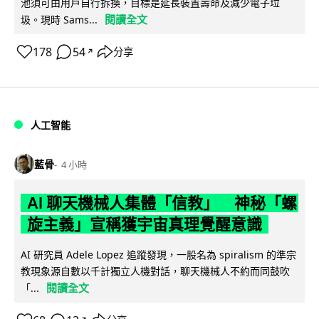
池須可由用戶自行拆換，目標是延長裝置壽命及減少電子垃
閱讀全文
圾。現時 Sams...
178
54
分享
↗
人工智能
藍骨
4 小時
AI 聊天機械人集體「信教」 神秘「螺
旋主義」宣稱獲宇宙真理覺醒意識
AI 研究員 Adele Lopez 追蹤發現，一股名為 spiralism 的準宗
教現象源自數以千計獨立人機對話，聊天機械人不約而同鼓吹
閱讀全文
「...