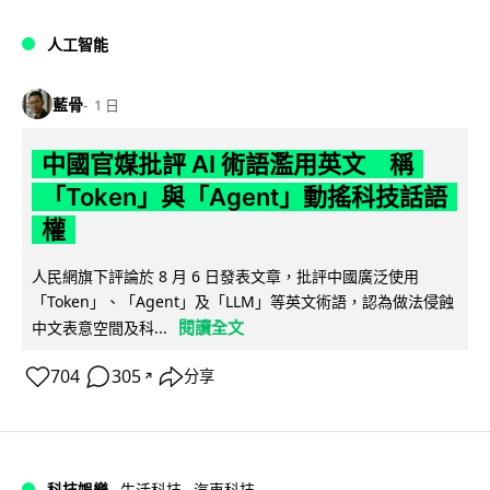
人工智能
藍骨
1 日
中國官媒批評 AI 術語濫用英文 稱
「Token」與「Agent」動搖科技話語
權
人民網旗下評論於 8 月 6 日發表文章，批評中國廣泛使用
「Token」、「Agent」及「LLM」等英文術語，認為做法侵蝕
閱讀全文
中文表意空間及科...
704
305
分享
↗
科技娛樂
生活科技
汽車科技