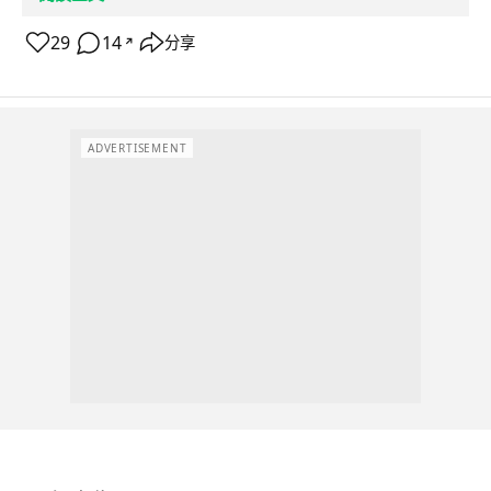
29
14
分享
↗
ADVERTISEMENT