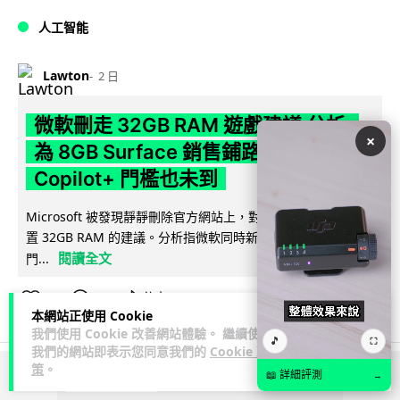
人工智能
Lawton
2 日
微軟刪走 32GB RAM 遊戲建議 分析:
×
為 8GB Surface 銷售鋪路 連自家
Copilot+ 門檻也未到
Microsoft 被發現靜靜刪除官方網站上，對遊戲玩家要為電腦配
置 32GB RAM 的建議。分析指微軟同時新推出的 8GB RAM 入
閱讀全文
門...
171
16
分享
↗
本網站正使用 Cookie
我們使用 Cookie 改善網站體驗。 繼續使用
🎵
⛶
我們的網站即表示您同意我們的
Cookie 政
策
。
📖 詳細評測
→
ADVERTISEMENT