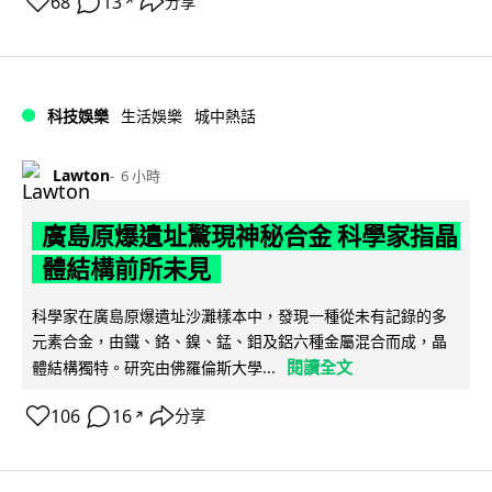
68
13
分享
↗
科技娛樂
生活娛樂
城中熱話
Lawton
6 小時
廣島原爆遺址驚現神秘合金 科學家指晶
體結構前所未見
科學家在廣島原爆遺址沙灘樣本中，發現一種從未有記錄的多
元素合金，由鐵、鉻、鎳、錳、鉬及鋁六種金屬混合而成，晶
閱讀全文
體結構獨特。研究由佛羅倫斯大學...
106
16
分享
↗