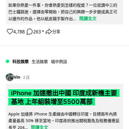
如果你熱愛一件事，你會熱愛到怎樣的程度？一位就讀中三的
巴士鐵路迷，選擇由零開始，把自己的興趣一步步變成真正可
閱讀全文
以運作的作品。他以紙皮親手製作出...
4,788
263
分享
↗
科技娛樂
生活娛樂
城中熱話
Vin
2 日
iPhone 加速撤出中國 印度成新機主要
基地 上年組裝增至5500萬部
Apple 加速將 iPhone 生產線由中國轉往印度，目標兩年內將
產量最高 50% 移至當地。印度政府推出關稅豁免及稅務優惠延
閱讀全文
長至 204...