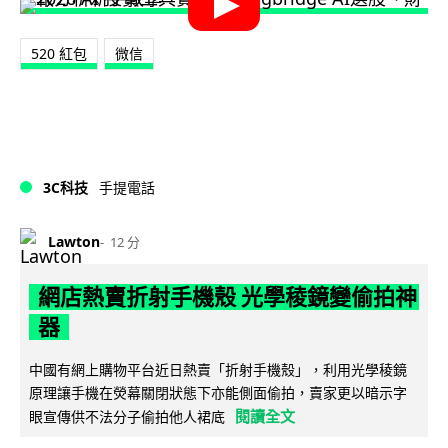
520 紅包
微信
3C科技
手提電話
Lawton
12 分
網店熱賣折射手機殼 光學稜鏡變偷拍神
器
中國有網上購物平台近日熱賣「折射手機殼」，利用光學稜鏡
原理讓手機在熒幕關閉狀態下亦能側面偷拍，賣家更以暗示字
閱讀全文
眼宣傳供不法分子偷拍他人裙底