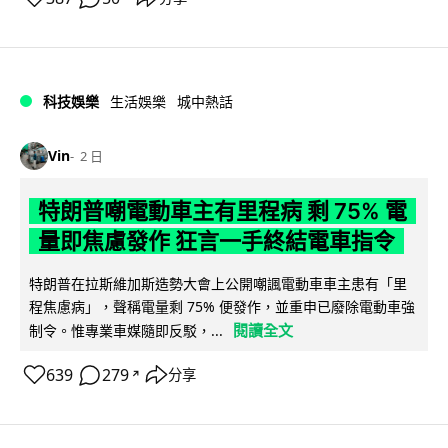
科技娛樂
生活娛樂
城中熱話
Vin
2 日
特朗普嘲電動車主有里程病 剩 75% 電
量即焦慮發作 狂言一手終結電車指令
特朗普在拉斯維加斯造勢大會上公開嘲諷電動車車主患有「里
程焦慮病」，聲稱電量剩 75% 便發作，並重申已廢除電動車強
閱讀全文
制令。惟專業車媒隨即反駁，...
639
279
分享
↗