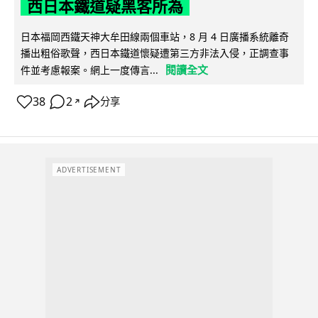
西日本鐵道疑黑客所為
日本福岡西鐵天神大牟田線兩個車站，8 月 4 日廣播系統離奇
播出粗俗歌聲，西日本鐵道懷疑遭第三方非法入侵，正調查事
閱讀全文
件並考慮報案。網上一度傳言...
38
2
分享
↗
ADVERTISEMENT