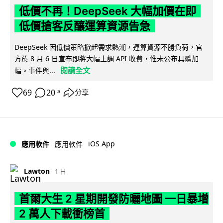
低價不再！DeepSeek 大幅加價在即
低價搶客反釀運算資源告急
DeepSeek 因低價策略掀起需求熱潮，運算資源不勝負荷，官
方於 8 月 6 日宣布即將大幅上調 API 收費，惟未公布具體加
閱讀全文
幅。事件與...
69
20
分享
↗
iOS App
應用軟件
應用軟件
Lawton
1 日
首爾大生 2 星期開發防曬地圖 一日暴增
2 萬人下載衝榜首