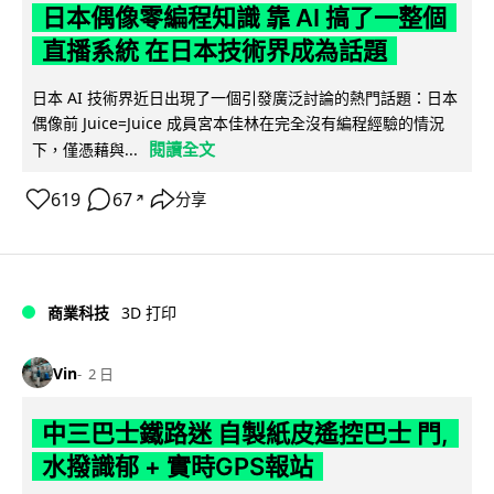
日本偶像零編程知識 靠 AI 搞了一整個
直播系統 在日本技術界成為話題
日本 AI 技術界近日出現了一個引發廣泛討論的熱門話題：日本
偶像前 Juice=Juice 成員宮本佳林在完全沒有編程經驗的情況
閱讀全文
下，僅憑藉與...
619
67
分享
↗
商業科技
3D 打印
Vin
2 日
中三巴士鐵路迷 自製紙皮遙控巴士 門,
水撥識郁 + 實時GPS報站