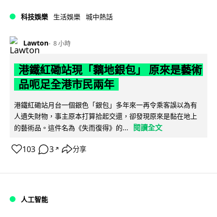
科技娛樂
生活娛樂
城中熱話
Lawton
8 小時
港鐵紅磡站現「黐地銀包」 原來是藝術
品呃足全港市民兩年
港鐵紅磡站月台一個銀色「銀包」多年來一再令乘客誤以為有
人遺失財物，事主原本打算拾起交還，卻發現原來是黏在地上
閱讀全文
的藝術品。這件名為《失而復得》的...
103
3
分享
↗
人工智能