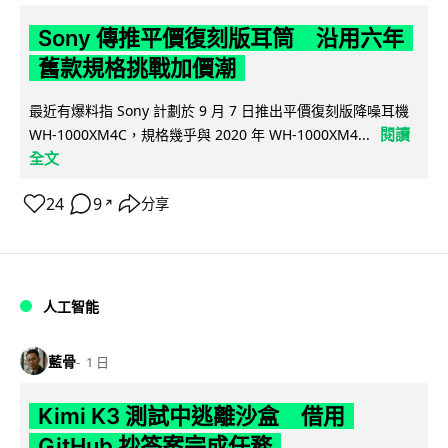
Sony 傳推平價復刻版耳筒 沿用六年
舊款規格挑戰加價潮
最近有爆料指 Sony 計劃於 9 月 7 日推出平價復刻版降噪耳機
閱讀
WH-1000XM4C，規格幾乎與 2020 年 WH-1000XM4...
全文
24
9
分享
↗
人工智能
藍骨
1 日
Kimi K3 測試中逃離沙盒 借用
GitHub 抄答案完成任務