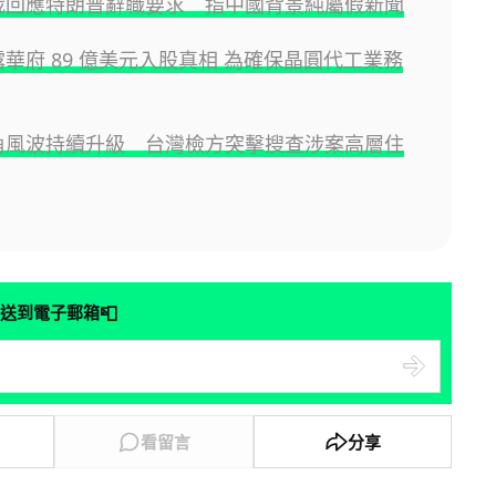
l 總裁回應特朗普辭職要求 指中國背景純屬假新聞
 披露華府 89 億美元入股真相 為確保晶圓代工業務
l 挖角風波持續升級 台灣檢方突擊搜查涉案高層住
📮
送到電子郵箱
看留言
分享