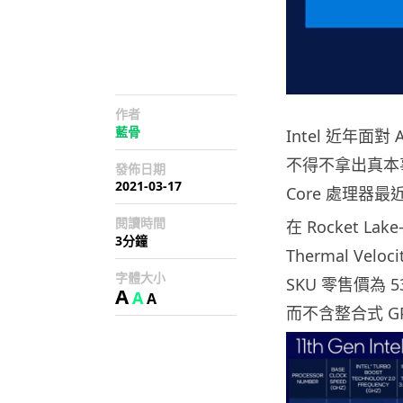
作者
藍骨
Intel 近年面
不得不拿出真本事。
發佈日期
2021-03-17
Core 處理器
閱讀時間
在 Rocket La
3分鐘
Thermal Vel
字體大小
SKU 零售價為 5
A
A
A
而不含整合式 GP