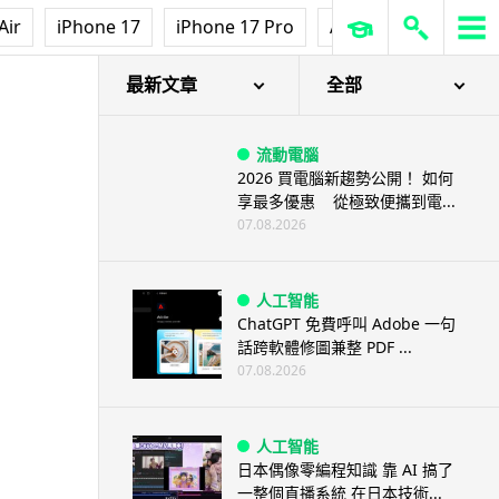
Air
iPhone 17
iPhone 17 Pro
AirPods Pro 3
Ap
最新文章
全部
流動電腦
2026 買電腦新趨勢公開！ 如何
享最多優惠 從極致便攜到電...
07.08.2026
人工智能
ChatGPT 免費呼叫 Adobe 一句
話跨軟體修圖兼整 PDF ...
07.08.2026
人工智能
日本偶像零編程知識 靠 AI 搞了
一整個直播系統 在日本技術...