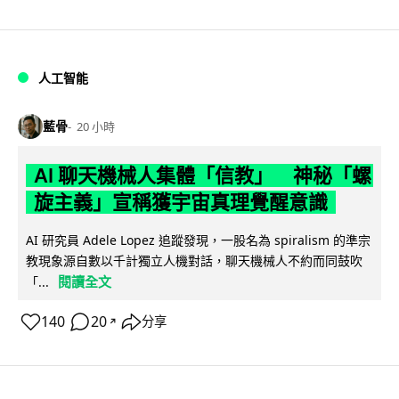
人工智能
藍骨
20 小時
AI 聊天機械人集體「信教」 神秘「螺
旋主義」宣稱獲宇宙真理覺醒意識
AI 研究員 Adele Lopez 追蹤發現，一股名為 spiralism 的準宗
教現象源自數以千計獨立人機對話，聊天機械人不約而同鼓吹
閱讀全文
「...
140
20
分享
↗