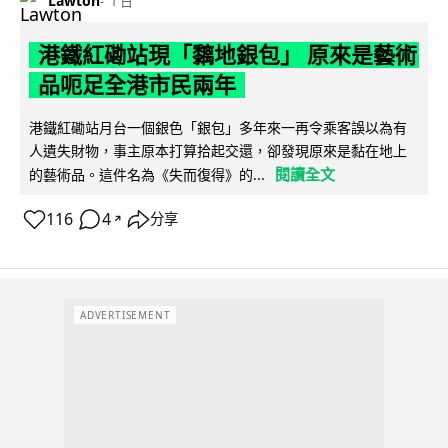
Lawton
1 日
港鐵紅磡站現「黐地銀包」 原來是藝術
品呃足全港市民兩年
港鐵紅磡站月台一個銀色「銀包」多年來一再令乘客誤以為有
人遺失財物，事主原本打算拾起交還，卻發現原來是黏在地上
閱讀全文
的藝術品。這件名為《失而復得》的...
116
4
分享
↗
ADVERTISEMENT