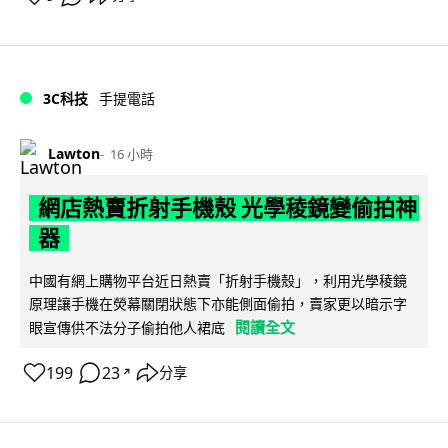
3C科技
手提電話
Lawton
16 小時
網店熱賣折射手機殼 光學稜鏡變偷拍神
器
中國有網上購物平台近日熱賣「折射手機殼」，利用光學稜鏡
原理讓手機在熒幕關閉狀態下亦能側面偷拍，賣家更以暗示字
閱讀全文
眼宣傳供不法分子偷拍他人裙底
199
23
分享
↗