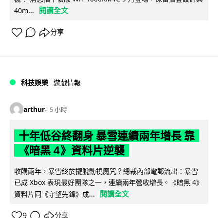
閱讀全文
40m...
分享
科技娛樂
遊戲情報
arthur
5 小時
十年低谷終翻身 暴雪連續兩年增長 靠
《暗黑 4》資料片逆襲
收購兩年，暴雪終於擺脫動視魔咒？總裁內部電郵流出：暴雪
已成 Xbox 表現最好團隊之一，連續兩年營收增長。《暗黑 4》
閱讀全文
資料片同《守望先鋒》成...
9
分享