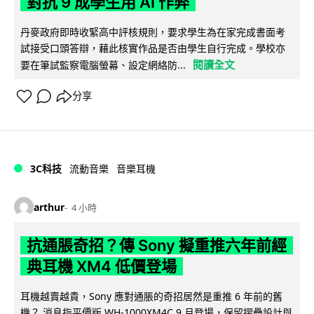
對抗 9 成學生用 AI 作弊
丹麥政府即時收緊高中評核規則，要求學生為在家完成書面考
試接受口頭答辯，藉此核實作品是否由學生自行完成。學校亦
閱讀全文
要在筆試監察電腦螢幕、設定網絡防...
分享
3C科技
流動音樂
音樂耳機
arthur
4 小時
抗通脹奇招？傳 Sony 擬重推六年前經
典耳機 XM4 低價登場
耳機越賣越貴，Sony 應對通脹的奇招居然是重推 6 年前的舊
機？ 消息指平價版 WH-1000XM4C 9 月登場，保留摺疊設計與