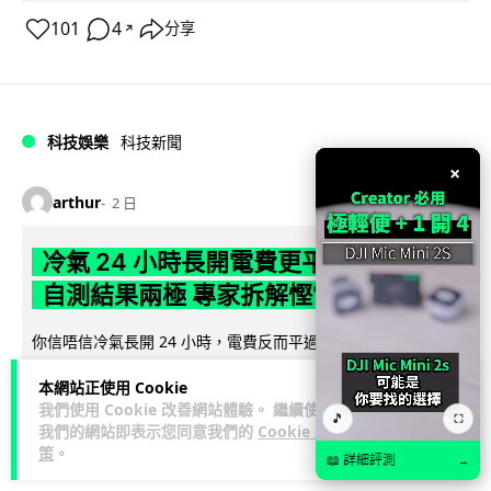
101
4
分享
↗
科技娛樂
科技新聞
×
arthur
2 日
冷氣 24 小時長開電費更平？內地網民
自測結果兩極 專家拆解慳電邏輯
你信唔信冷氣長開 24 小時，電費反而平過開開關關？內地網民
實測結果兩極，有人一個月電費只需 118 元人民幣，有人飆到
本網站正使用 Cookie
閱讀全文
過千。電力部門話不能...
我們使用 Cookie 改善網站體驗。 繼續使用
🎵
⛶
我們的網站即表示您同意我們的
Cookie 政
40
分享
策
。
📖 詳細評測
→