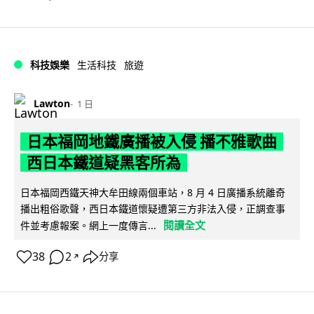
科技娛樂
生活科技
旅遊
Lawton
1 日
日本福岡地鐵廣播被入侵 播不雅歌曲
西日本鐵道疑黑客所為
日本福岡西鐵天神大牟田線兩個車站，8 月 4 日廣播系統離奇
播出粗俗歌聲，西日本鐵道懷疑遭第三方非法入侵，正調查事
閱讀全文
件並考慮報案。網上一度傳言...
38
2
分享
↗