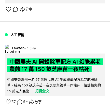
分享
人工智能
Lawton
1 小時
中國農夫 AI 開錯除草配方 AI 幻覺累老
農蝕 17 萬 150 畝芝麻苗一夜枯死
中國安徽滁州一名 67 歲農民按 AI 生成農藥配方為芝麻田除
草，結果 150 畝芝麻苗一夜之間與雜草一同枯死，估計損失約
閱讀全文
15 萬元人民幣...
37
6
分享
↗