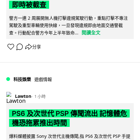
即時被截查
警方一連 2 周展開無人機打擊違規駕駛行動，重點打擊不專注
駕駛及重型車輛使用快線，一旦發現違規即由地面交通警截
閱讀全文
查。行動配合警方今年上半年致命...
分享
科技娛樂
遊戲情報
Lawton
1 小時
PS6 及次世代 PSP 傳聞流出 記憶體危
機恐拖累推出時間
爆料媒體披露 Sony 次世代主機傳聞,指 PS6 及次世代 PSP 手提