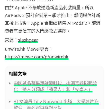
由於 Apple 不急於透過新產品刺激銷量，所以
AirPods 3 預計會到第三季才推出，郭明錤估計新
耳機上市後，Apple 會繼續銷售 AirPods 2，讓消
費者有更便宜的入門級款式選擇。
來源：
slashgear
unwire.hk Mewe 專頁：
https://mewe.com/p/unwirehk
相關文章:
中國著名蘋果迷疑遭封殺 極端言論挑起分
化 將人分類成「蘋果人」和「安卓人」
AI 女演員 Tilly Norwood 出道 大受製片商
歡迎 著名演員群起反對