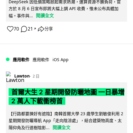
DeepSeek 因低價策略掀起需求熱潮，運算資源不勝負荷，官
方於 8 月 6 日宣布即將大幅上調 API 收費，惟未公布具體加
閱讀全文
幅。事件與...
70
21
分享
↗
iOS App
應用軟件
應用軟件
Lawton
2 日
首爾大生 2 星期開發防曬地圖 一日暴增
2 萬人下載衝榜首
【行路都要揀好有遮陰】南韓首爾大學 23 歲學生劉敏俊利用 2
星期開發防曬導航 App「走向陰涼處」，結合建築物高度、太
閱讀全文
陽仰角及行道樹陰影...