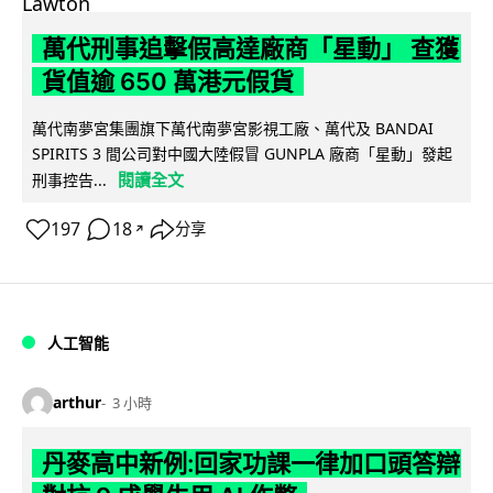
萬代刑事追擊假高達廠商「星動」 查獲
貨值逾 650 萬港元假貨
萬代南夢宮集團旗下萬代南夢宮影視工廠、萬代及 BANDAI
SPIRITS 3 間公司對中國大陸假冒 GUNPLA 廠商「星動」發起
閱讀全文
刑事控告...
197
18
分享
↗
人工智能
arthur
3 小時
丹麥高中新例:回家功課一律加口頭答辯