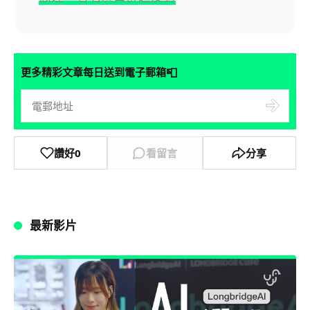
📮
更多精彩文章每日送到電子郵箱
讚好
0
看留言
分享
最新影片