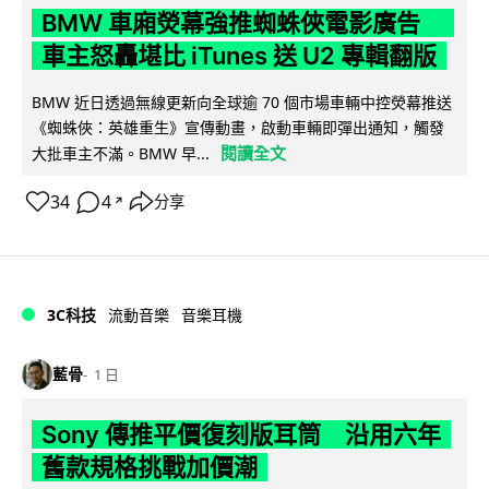
BMW 車廂熒幕強推蜘蛛俠電影廣告
車主怒轟堪比 iTunes 送 U2 專輯翻版
BMW 近日透過無線更新向全球逾 70 個市場車輛中控熒幕推送
《蜘蛛俠：英雄重生》宣傳動畫，啟動車輛即彈出通知，觸發
閱讀全文
大批車主不滿。BMW 早...
34
4
分享
↗
3C科技
流動音樂
音樂耳機
藍骨
1 日
Sony 傳推平價復刻版耳筒 沿用六年
舊款規格挑戰加價潮