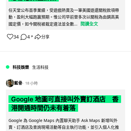
任天堂公布首季業績，受遊戲熱賣及一筆美國退還關稅款項帶
動，盈利大幅跑贏預期。惟公司早前曾多次以關稅為由調高美
閱讀全文
國定價，如今關稅被裁定違法並全數...
34
4
分享
↗
科技娛樂
生活科技
藍骨
18 小時
Google 地圖可直接叫外賣訂酒店 香
港開通時間仍未有着落
Google 為 Google Maps 內置聊天助手 Ask Maps 新增叫外
賣、訂酒店及查詢現場活動等自主執行功能，並引入個人化推