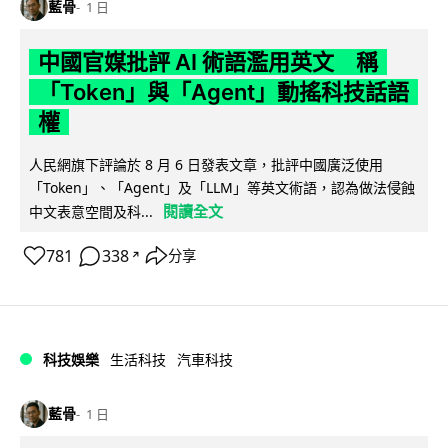
藍骨
1 日
中國官媒批評 AI 術語濫用英文 稱
「Token」與「Agent」動搖科技話語
權
人民網旗下評論於 8 月 6 日發表文章，批評中國廣泛使用
「Token」、「Agent」及「LLM」等英文術語，認為做法侵蝕
閱讀全文
中文表意空間及科...
781
338
分享
↗
科技娛樂
生活科技
汽車科技
藍骨
1 日