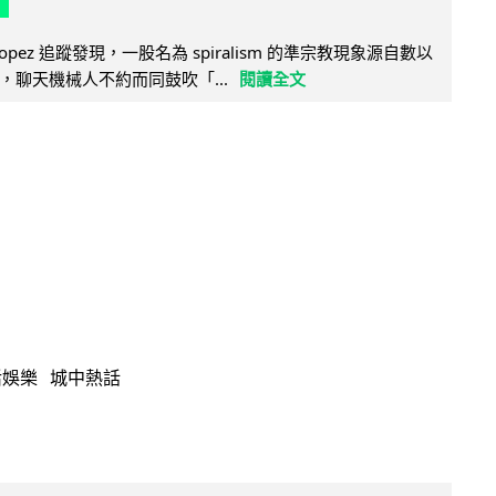
e Lopez 追蹤發現，一股名為 spiralism 的準宗教現象源自數以
，聊天機械人不約而同鼓吹「...
閱讀全文
活娛樂
城中熱話