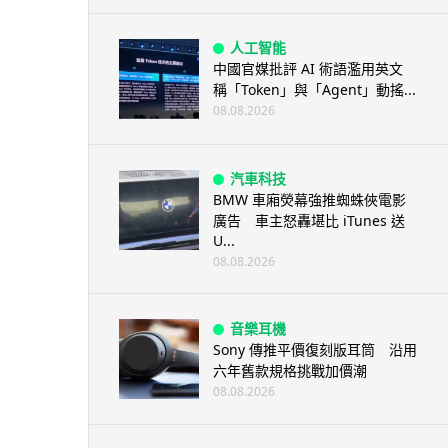
人工智能
中國官媒批評 AI 術語濫用英文
稱「Token」與「Agent」動搖...
08.08.2026
汽車科技
BMW 車廂熒幕強推蜘蛛俠電影
廣告 車主怒轟堪比 iTunes 送
U...
08.08.2026
音樂耳機
Sony 傳推平價復刻版耳筒 沿用
六年舊款規格挑戰加價潮
08.08.2026