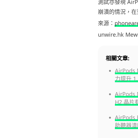
測試亦發現 AirP
崩潰的情況，在
來源：
phonear
unwire.hk M
相關文章:
AirPo
力提升 1.
AirPod
H2 晶
AirPo
助聽器清