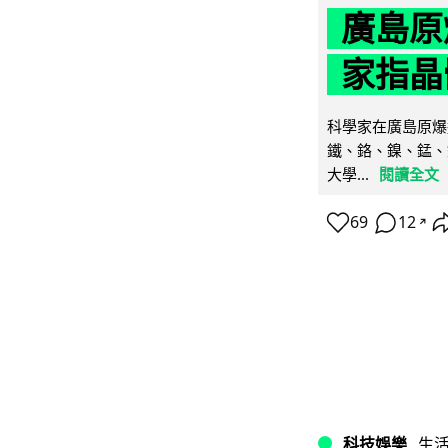
廣島原
家指晶
科學家在廣島原爆
鐵、鉻、鎳、錳、
大學...
閱讀全文
69
12
↗
科技娛樂
生