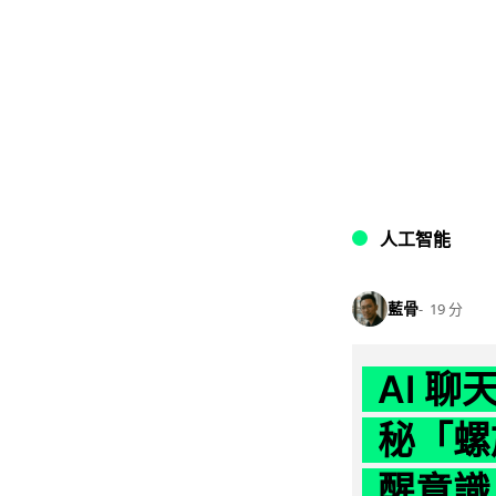
人工智能
藍骨
19 分
AI 
秘「螺
醒意識