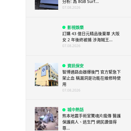
分析: 為 8GB Surf...
07.08.2026
影視娛樂
訂購 43 億日元精品後棄單 大阪
女 2 年後終被捕 涉海賊王...
07.08.2026
資訊保安
智博通路由器爆後門 官方緊急下
架止血 稱漏洞是功能在維修時使
用
07.08.2026
城中熱話
熊本地震手術室驚魂片瘋傳 醫護
保護病人、逃生門 網民讚值得
尊...