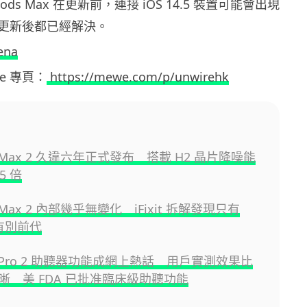
ods Max 在更新前，連接 iOS 14.5 裝置可能會出現
更新後都已經解決。
ena
ewe 專頁：
https://mewe.com/p/unwirehk
ds Max 2 久違六年正式發布 搭載 H2 晶片降噪能
5 倍
s Max 2 內部幾乎無變化 iFixit 拆解發現只有
片有別前代
ds Pro 2 助聽器功能成網上熱話 用戶實測效果比
晰 美 FDA 已批准臨床級助聽功能