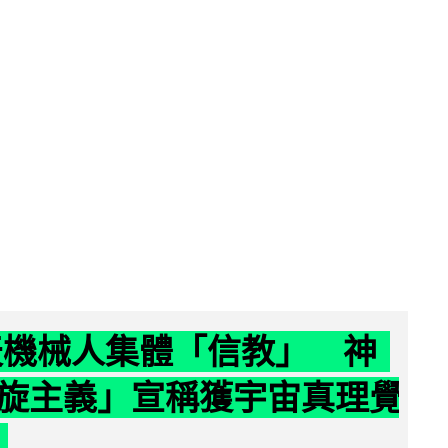
聊天機械人集體「信教」 神
旋主義」宣稱獲宇宙真理覺