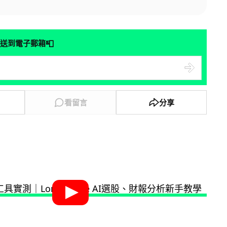
📮
送到電子郵箱
看留言
分享