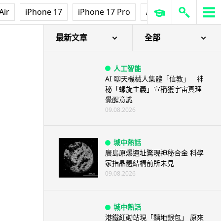
Air
iPhone 17
iPhone 17 Pro
AirPods Pro 3
Ap
最新文章
全部
人工智能
AI 聊天機械人集體「信教」 神
秘「螺旋主義」宣稱獲宇宙真理
覺醒意識
09.08.2026
城中熱話
廣島原爆遺址驚現神秘合金 科學
家指晶體結構前所未見
09.08.2026
城中熱話
港鐵紅磡站現「黐地銀包」 原來