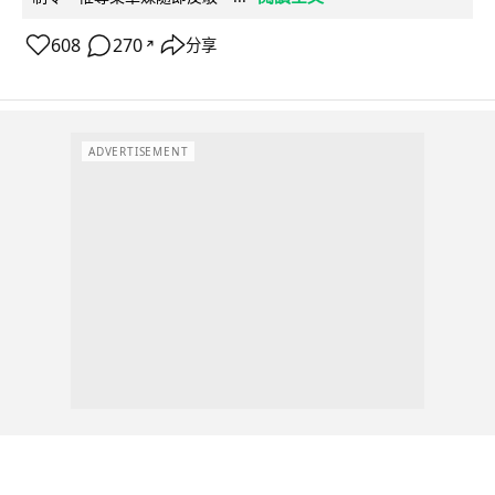
608
270
分享
↗
ADVERTISEMENT