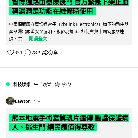
智博通路由器爆後門 官方緊急下架止血
稱漏洞是功能在維修時使用
中國網通廠商智博通電子（Zbtlink Electronics）旗下的路由器
產品爆出嚴重安全漏洞，被發現每 35 秒便會與中國伺服器連
閱讀全文
線，旗...
351
78
分享
↗
科技娛樂
生活娛樂
城中熱話
Lawton
1 日
熊本地震手術室驚魂片瘋傳 醫護保護病
人、逃生門 網民讚值得尊敬