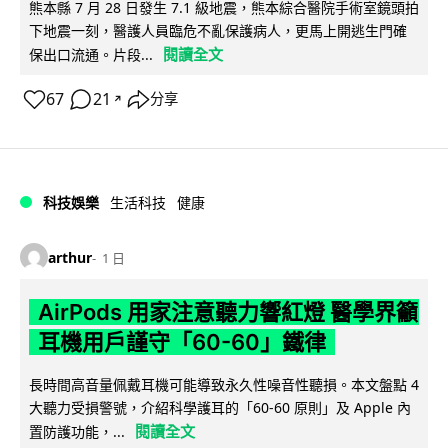
熊本縣 7 月 28 日發生 7.1 級地震，熊本綜合醫院手術室鏡頭拍
下地震一刻，醫護人員臨危不亂保護病人，更馬上開逃生門確
閱讀全文
保出口流通。片段...
67
21
分享
↗
科技娛樂
生活科技
健康
arthur
1 日
AirPods 用家注意聽力響紅燈 醫學界籲
耳機用戶謹守「60-60」鐵律
長時間高音量佩戴耳機可能導致永久性噪音性聽損。本文盤點 4
大聽力受損警號，介紹科學護耳的「60-60 原則」及 Apple 內
閱讀全文
置防護功能，...