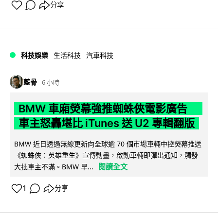
分享
科技娛樂
生活科技
汽車科技
藍骨
6 小時
BMW 車廂熒幕強推蜘蛛俠電影廣告
車主怒轟堪比 iTunes 送 U2 專輯翻版
BMW 近日透過無線更新向全球逾 70 個市場車輛中控熒幕推送
《蜘蛛俠：英雄重生》宣傳動畫，啟動車輛即彈出通知，觸發
閱讀全文
大批車主不滿。BMW 早...
1
分享