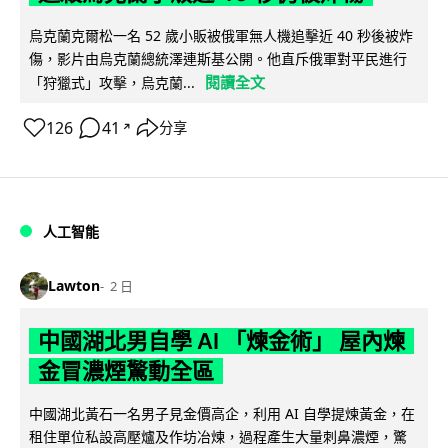
烏克蘭克爾松一名 52 歲小販被俄軍無人機追擊近 40 秒後被炸
傷，影片由烏克蘭總統澤連斯基公開。他直斥俄軍對平民進行
閱讀全文
「狩獵式」攻擊，烏克蘭...
126
41
分享
↗
人工智能
Lawton
2 日
中國湖北男自學 AI 「煉金術」 屋內煉
金冒濃煙驚動全區
中國湖北黃石一名男子見金價高企，利用 AI 自學提煉黃金，在
租住單位私設高壓爐及作坊冶煉，過程產生大量刺鼻濃煙，驚