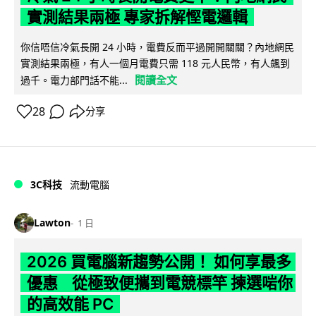
實測結果兩極 專家拆解慳電邏輯
你信唔信冷氣長開 24 小時，電費反而平過開開關關？內地網民
實測結果兩極，有人一個月電費只需 118 元人民幣，有人飆到
閱讀全文
過千。電力部門話不能...
28
分享
3C科技
流動電腦
Lawton
1 日
2026 買電腦新趨勢公開！ 如何享最多
優惠 從極致便攜到電競標竿 揀選啱你
的高效能 PC