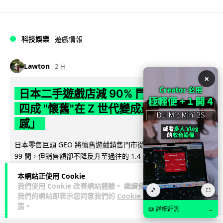
科技娛樂
遊戲情報
Lawton
2 日
×
日本二手遊戲店減 90% 門市 業績反增
四成 "懷舊"在 Z 世代變成最潮「新鮮
感」
日本零售巨頭 GEO 將懷舊遊戲銷售門市從 1,000 間大幅減至
99 間，但銷售額卻不降反升至過往的 1.4 倍。做到「減店增
閱讀全文
收」奇蹟，...
本網站正使用 Cookie
我們使用 Cookie 改善網站體驗。 繼續使用
262
20
分享
🎵
↗
⛶
我們的網站即表示您同意我們的
Cookie 政
策
。
📖 詳細評測
→