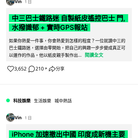
Vin
1 日
中三巴士鐵路迷 自製紙皮遙控巴士 門,
水撥識郁 + 實時GPS報站
如果你熱愛一件事，你會熱愛到怎樣的程度？一位就讀中三的
巴士鐵路迷，選擇由零開始，把自己的興趣一步步變成真正可
閱讀全文
以運作的作品。他以紙皮親手製作出...
3,652
210
分享
↗
科技娛樂
生活娛樂
城中熱話
Vin
1 日
iPhone 加速撤出中國 印度成新機主要