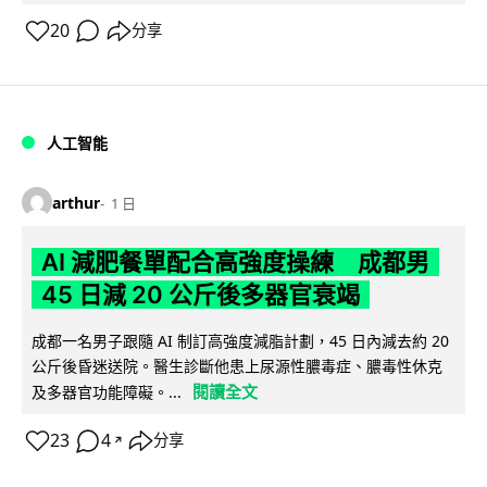
20
分享
人工智能
arthur
1 日
AI 減肥餐單配合高強度操練 成都男
45 日減 20 公斤後多器官衰竭
成都一名男子跟隨 AI 制訂高強度減脂計劃，45 日內減去約 20
公斤後昏迷送院。醫生診斷他患上尿源性膿毒症、膿毒性休克
閱讀全文
及多器官功能障礙。...
23
4
分享
↗