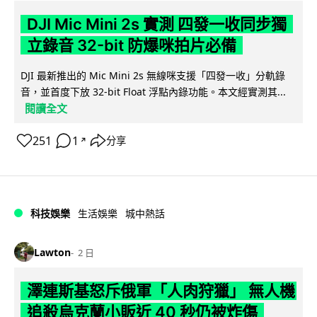
DJI Mic Mini 2s 實測 四發一收同步獨
立錄音 32-bit 防爆咪拍片必備
DJI 最新推出的 Mic Mini 2s 無線咪支援「四發一收」分軌錄
音，並首度下放 32-bit Float 浮點內錄功能。本文經實測其...
閱讀全文
251
1
分享
↗
科技娛樂
生活娛樂
城中熱話
Lawton
2 日
澤連斯基怒斥俄軍「人肉狩獵」 無人機
追殺烏克蘭小販近 40 秒仍被炸傷