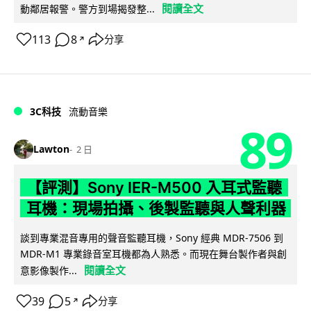
閱讀全文
動鄰居報警。警方到場揭發整...
113
8
分享
↗
3C科技
流動音樂
89
Lawton
2 日
【評測】Sony IER-M500 入耳式監聽
耳機：現場拍攝、後製監聽與人聲利器
談到專業混音專用的聲音監聽耳機，Sony 經典 MDR-7506 到
MDR-M1 專業錄音室耳機都為人熟悉。而現在舞台製作者與創
閱讀全文
意影像製作...
39
5
分享
↗