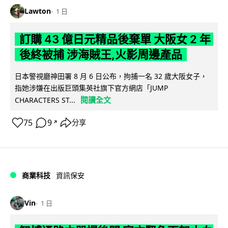
Lawton
1 日
訂購 43 億日元精品後棄單 大阪女 2 年
後終被捕 涉海賊王,火影周邊產品
日本警視廳神田署 8 月 6 日公布，拘捕一名 32 歲大阪女子，
指她涉嫌在出版巨頭集英社旗下官方網店「JUMP
閱讀全文
CHARACTERS ST...
75
9
分享
↗
商業科技
資訊保安
Vin
1 日