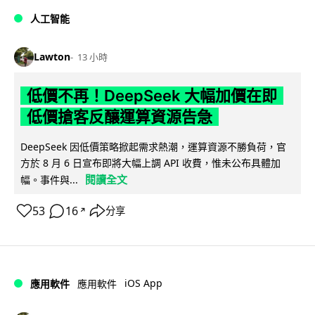
人工智能
Lawton
13 小時
低價不再！DeepSeek 大幅加價在即
低價搶客反釀運算資源告急
DeepSeek 因低價策略掀起需求熱潮，運算資源不勝負荷，官
方於 8 月 6 日宣布即將大幅上調 API 收費，惟未公布具體加
閱讀全文
幅。事件與...
53
16
分享
↗
iOS App
應用軟件
應用軟件