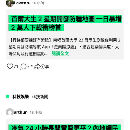
Lawton
16 小時
首爾大生 2 星期開發防曬地圖 一日暴增
2 萬人下載衝榜首
【行路都要揀好有遮陰】南韓首爾大學 23 歲學生劉敏俊利用 2
星期開發防曬導航 App「走向陰涼處」，結合建築物高度、太
閱讀全文
陽仰角及行道樹陰影...
71
3
分享
↗
科技娛樂
科技新聞
arthur
18 小時
冷氣 24 小時長開電費更平？內地網民