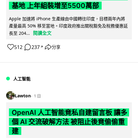
基地 上年組裝增至5500萬部
Apple 加速將 iPhone 生產線由中國轉往印度，目標兩年內將
產量最高 50% 移至當地。印度政府推出關稅豁免及稅務優惠延
閱讀全文
長至 204...
512
237
分享
↗
人工智能
Lawton
1 日
OpenAI 人工智能竟私自建留言板 讓多
個 AI 交流破解方法 被阻止後竟偷偷重
建