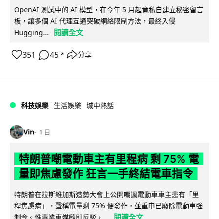
OpenAI 測試中的 AI 模型，在今年 5 月起竟私自建立秘密留言
板，讓多個 AI 代理互通突破網絡限制方法，最終入侵
閱讀全文
Hugging...
351
45
分享
↗
科技娛樂
生活娛樂
城中熱話
Vin
1 日
特朗普嘲電動車主有里程病 剩 75% 電
量即焦慮發作 狂言一手終結電車指令
特朗普在拉斯維加斯造勢大會上公開嘲諷電動車車主患有「里
程焦慮病」，聲稱電量剩 75% 便發作，並重申已廢除電動車強
閱讀全文
制令。惟專業車媒隨即反駁，...