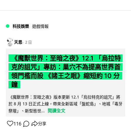
科技娛樂
遊戲情報
天恩
2 日
《魔獸世界：至暗之夜》12.1 「烏拉特
克的詛咒」專訪：巢穴不為提高世界首
領門檻而設 《諸王之眠》縮短約 10 分
鐘
《魔獸世界：至暗之夜》版本更新 12.1「烏拉特克的詛咒」將
於 8 月 13 日正式上線，帶來全新區域「盤蛇島」、地城「毒牙
閱讀全文
祭壇」、新型態世...
116
分享