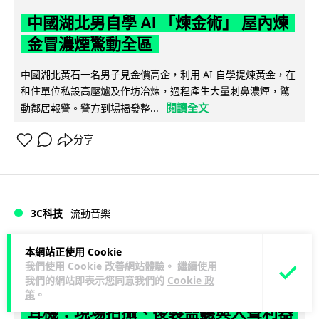
中國湖北男自學 AI 「煉金術」 屋內煉
金冒濃煙驚動全區
中國湖北黃石一名男子見金價高企，利用 AI 自學提煉黃金，在
租住單位私設高壓爐及作坊冶煉，過程產生大量刺鼻濃煙，驚
閱讀全文
動鄰居報警。警方到場揭發整...
分享
3C科技
流動音樂
89
本網站正使用 Cookie
Lawton
1 小時
我們使用 Cookie 改善網站體驗。 繼續使用
我們的網站即表示您同意我們的
Cookie 政
【評測】Sony IER-M500 入耳式監聽
策
。
耳機：現場拍攝、後製監聽與人聲利器