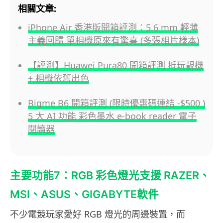
相關文章:
iPhone Air 香港版開箱評測：5.6 mm 輕薄
主義回歸 單相機原來有驚喜 (多張相片樣本)
【評測】Huawei Pura80 開箱評測 抵玩靚機
+ 相機依舊出色
Bigme B6 開箱評測 (限時優惠碼連結 -$500 )
5 大 AI 功能 彩色墨水 e-book reader 電子
閱讀器
主要功能7：RGB 彩色燈光支援 RAZER、
MSI、ASUS、GIGABYTE軟件
不少電競玩家愛好 RGB 燈光的周邊裝置，而