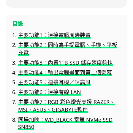
目錄
主要功能1：連接電腦周邊裝置
主要功能2：同時為手提電腦、手機、平板
充電
主要功能3：內置1TB SSD 儲存速度夠快
主要功能4：輸出電腦畫面到第二個熒幕
主要功能5：連接耳機／咪高風
主要功能6：連接有線 LAN
主要功能7：RGB 彩色燈光支援 RAZER、
MSI、ASUS、GIGABYTE軟件
同場加映：WD_BLACK 電競 NVMe SSD
SN850