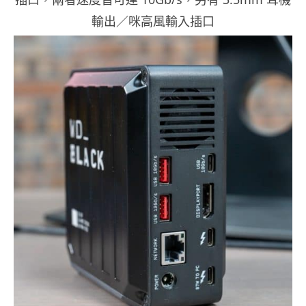
輸出／咪高風輸入插口