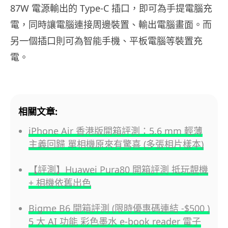
87W 電源輸出的 Type-C 插口，即可為手提電腦充
電，同時讓電腦連接周邊裝置、輸出電腦畫面。而
另一個插口則可為智能手機、平板電腦等裝置充
電。
相關文章:
iPhone Air 香港版開箱評測：5.6 mm 輕薄
主義回歸 單相機原來有驚喜 (多張相片樣本)
【評測】Huawei Pura80 開箱評測 抵玩靚機
+ 相機依舊出色
Bigme B6 開箱評測 (限時優惠碼連結 -$500 )
5 大 AI 功能 彩色墨水 e-book reader 電子