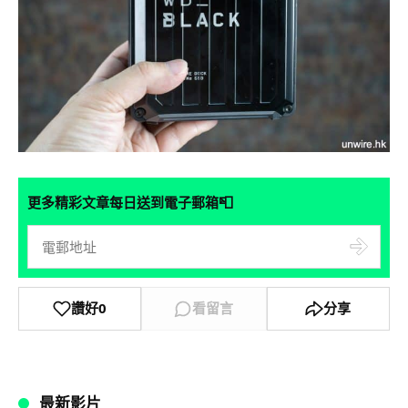
📮
更多精彩文章每日送到電子郵箱
讚好
0
看留言
分享
最新影片