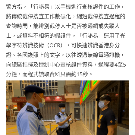
警方指，「行咇易」以手機進行查核證件的工作，
將傳統截停搜查工作數碼化，縮短截停搜查過程的
查詢時間，能辨別截停人士是否被通緝或失蹤人
士，或資料不相符的假證件。「行咇易」運用了光
學字符辨識技術（OCR），可快速辨識香港身分
證、各國護照上的文字，以往透過無線電通訊機，
向總區指揮及控制中心查核證件資料，過程要4至5
分鐘，而程式讀取資料只需約15秒。