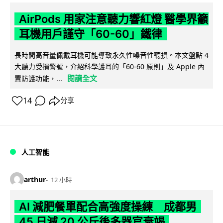
AirPods 用家注意聽力響紅燈 醫學界籲
耳機用戶謹守「60-60」鐵律
長時間高音量佩戴耳機可能導致永久性噪音性聽損。本文盤點 4
大聽力受損警號，介紹科學護耳的「60-60 原則」及 Apple 內
閱讀全文
置防護功能，...
14
分享
人工智能
arthur
12 小時
AI 減肥餐單配合高強度操練 成都男
45 日減 20 公斤後多器官衰竭