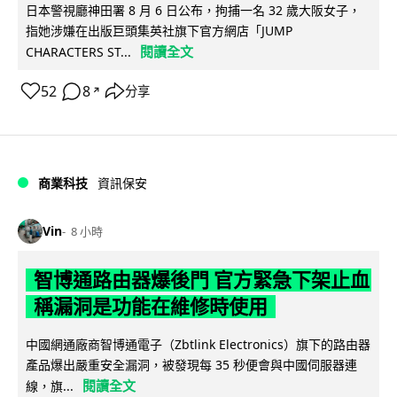
日本警視廳神田署 8 月 6 日公布，拘捕一名 32 歲大阪女子，
指她涉嫌在出版巨頭集英社旗下官方網店「JUMP
閱讀全文
CHARACTERS ST...
52
8
分享
↗
商業科技
資訊保安
Vin
8 小時
智博通路由器爆後門 官方緊急下架止血
稱漏洞是功能在維修時使用
中國網通廠商智博通電子（Zbtlink Electronics）旗下的路由器
產品爆出嚴重安全漏洞，被發現每 35 秒便會與中國伺服器連
閱讀全文
線，旗...