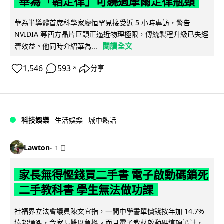
華為「韜定律」可繞過摩爾定律瓶頸
華為半導體首席科學家廖恒罕見接受近 5 小時專訪，警告
NVIDIA 等西方晶片巨頭正逼近物理極限，傳統製程升級已失經
閱讀全文
濟效益。他同時介紹華為...
1,546
593
分享
↗
科技娛樂
生活娛樂
城中熱話
Lawton
1 日
家長無得慳錢買二手書 電子啟動碼鎖死
二手教科書 學生無法做功課
社福界立法會議員陳文宜指，一間中學書單價錢按年加 14.7%
遠超通漲，令家長難以負擔。而且電子教材啟動碼這項設計，