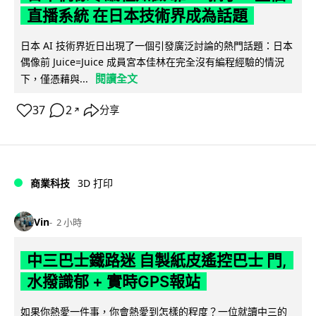
直播系統 在日本技術界成為話題
日本 AI 技術界近日出現了一個引發廣泛討論的熱門話題：日本
偶像前 Juice=Juice 成員宮本佳林在完全沒有編程經驗的情況
閱讀全文
下，僅憑藉與...
37
2
分享
↗
商業科技
3D 打印
Vin
2 小時
中三巴士鐵路迷 自製紙皮遙控巴士 門,
水撥識郁 + 實時GPS報站
如果你熱愛一件事，你會熱愛到怎樣的程度？一位就讀中三的