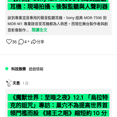
耳機：現場拍攝、後製監聽與人聲利器
談到專業混音專用的聲音監聽耳機，Sony 經典 MDR-7506 到
MDR-M1 專業錄音室耳機都為人熟悉。而現在舞台製作者與創
閱讀全文
意影像製作...
36
4
分享
↗
科技娛樂
遊戲情報
天恩
1 日
《魔獸世界：至暗之夜》12.1 「烏拉特
克的詛咒」專訪：巢穴不為提高世界首
領門檻而設 《諸王之眠》縮短約 10 分