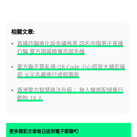
相關文章:
直播詐騙進化設金礦佈景 四名中國男子直播
行騙 警方現場檢獲百部手機
警方籲不要亂掃 QR Code 小心假冒大埔宏福
苑 火災名義進行虛假籌款
香港警方智慧執法升級： 無人機首配掃黃行
動拘 19 人
📮
更多精彩文章每日送到電子郵箱