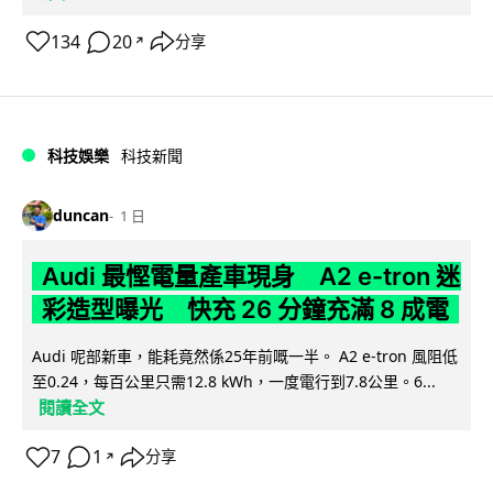
134
20
分享
↗
科技娛樂
科技新聞
duncan
1 日
Audi 最慳電量產車現身 A2 e-tron 迷
彩造型曝光 快充 26 分鐘充滿 8 成電
Audi 呢部新車，能耗竟然係25年前嘅一半。 A2 e-tron 風阻低
至0.24，每百公里只需12.8 kWh，一度電行到7.8公里。6...
閱讀全文
7
1
分享
↗