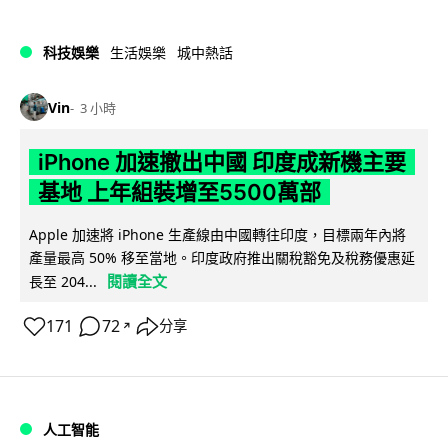
科技娛樂
生活娛樂
城中熱話
Vin
3 小時
iPhone 加速撤出中國 印度成新機主要
基地 上年組裝增至5500萬部
Apple 加速將 iPhone 生產線由中國轉往印度，目標兩年內將
產量最高 50% 移至當地。印度政府推出關稅豁免及稅務優惠延
閱讀全文
長至 204...
171
72
分享
↗
人工智能