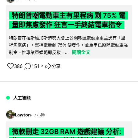
特朗普嘲電動車主有里程病 剩 75% 電
量即焦慮發作 狂言一手終結電車指令
特朗普在拉斯維加斯造勢大會上公開嘲諷電動車車主患有「里
程焦慮病」，聲稱電量剩 75% 便發作，並重申已廢除電動車強
閱讀全文
制令。惟專業車媒隨即反駁，...
386
151
分享
↗
人工智能
Lawton
7 小時
微軟刪走 32GB RAM 遊戲建議 分析: