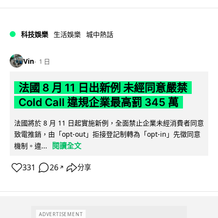
科技娛樂
生活娛樂
城中熱話
Vin
1 日
法國 8 月 11 日出新例 未經同意嚴禁
Cold Call 違規企業最高罰 345 萬
法國將於 8 月 11 日起實施新例，全面禁止企業未經消費者同意
致電推銷，由「opt-out」拒接登記制轉為「opt-in」先徵同意
閱讀全文
機制。違...
331
26
分享
↗
ADVERTISEMENT