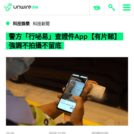
WWDC 2026
GenAI 與雲端科技專區
ERP 與商業 AI
警方「行咇易」查證件App【有片睇】 強調不拍攝不留底
科技娛樂
科技新聞
警方「行咇易」查證件App【有片睇】
強調不拍攝不留底
作者
發佈日期
閱讀時間