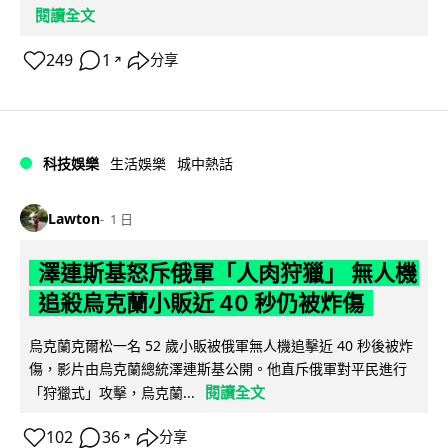
閱讀全文
249
1
分享
↗
科技娛樂
生活娛樂
城中熱話
Lawton
1 日
澤連斯基怒斥俄軍「人肉狩獵」 無人機
追殺烏克蘭小販近 40 秒仍被炸傷
烏克蘭克爾松一名 52 歲小販被俄軍無人機追擊近 40 秒後被炸
傷，影片由烏克蘭總統澤連斯基公開。他直斥俄軍對平民進行
閱讀全文
「狩獵式」攻擊，烏克蘭...
102
36
分享
↗