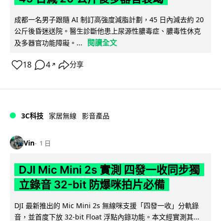
成都一名男子跟隨 AI 制訂高強度減脂計劃，45 日內減去約 20
公斤後昏迷送院。醫生診斷他患上尿源性膿毒症、膿毒性休克
閱讀全文
及多器官功能障礙。...
18
4
分享
↗
3C科技
家居無線
影音產品
Vin
1 日
DJI Mic Mini 2s 實測 四發一收同步獨
立錄音 32-bit 防爆咪拍片必備
DJI 最新推出的 Mic Mini 2s 無線咪支援「四發一收」分軌錄
音，並首度下放 32-bit Float 浮點內錄功能。本文經實測其...