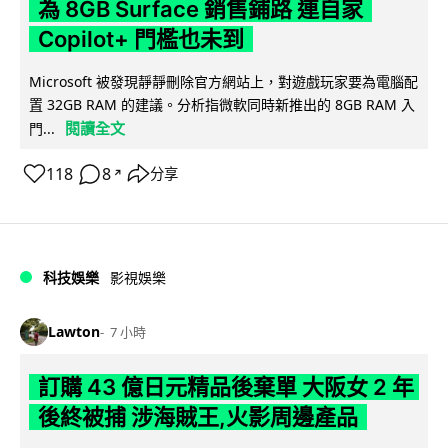
為 8GB Surface 銷售鋪路 連自家
Copilot+ 門檻也未到
Microsoft 被發現靜靜刪除官方網站上，對遊戲玩家要為電腦配
置 32GB RAM 的建議。分析指微軟同時新推出的 8GB RAM 入
閱讀全文
門...
118
8
分享
↗
科技娛樂
影視娛樂
Lawton
7 小時
訂購 43 億日元精品後棄單 大阪女 2 年
後終被捕 涉海賊王,火影周邊產品