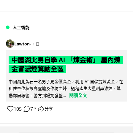
人工智能
Lawton
1 日
中國湖北男自學 AI 「煉金術」 屋內煉
金冒濃煙驚動全區
中國湖北黃石一名男子見金價高企，利用 AI 自學提煉黃金，在
租住單位私設高壓爐及作坊冶煉，過程產生大量刺鼻濃煙，驚
閱讀全文
動鄰居報警。警方到場揭發整...
105
7
分享
↗