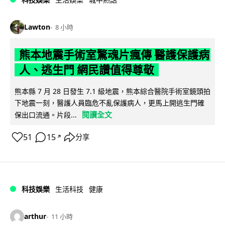
Lawton
8 小時
熊本地震手術室驚魂片瘋傳 醫護保護病
人、逃生門 網民讚值得尊敬
熊本縣 7 月 28 日發生 7.1 級地震，熊本綜合醫院手術室鏡頭拍
下地震一刻，醫護人員臨危不亂保護病人，更馬上開逃生門確
閱讀全文
保出口流通。片段...
51
15
分享
↗
科技娛樂
生活科技
健康
arthur
11 小時