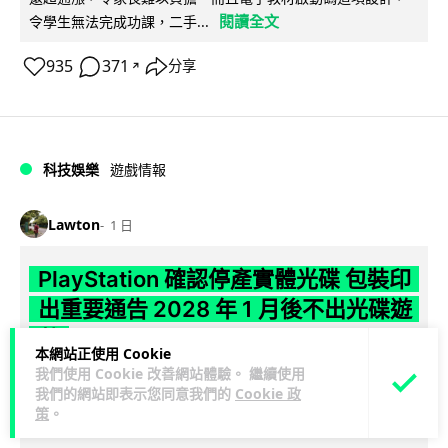
閱讀全文
令學生無法完成功課，二手...
935
371
分享
↗
科技娛樂
遊戲情報
Lawton
1 日
PlayStation 確認停產實體光碟 包裝印
出重要通告 2028 年 1 月後不出光碟遊
戲
本網站正使用 Cookie
我們使用 Cookie 改善網站體驗。 繼續使用
Sony 已在 PS5 主機包裝加貼提示貼紙，重申官方 7 月已公布
我們的網站即表示您同意我們的
Cookie 政
計劃：2028 年 1 月起停產新遊戲實體光碟。分析師預期 PS6
策
。
閱讀全文
因此...