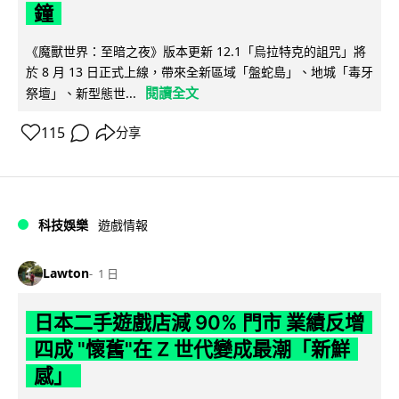
鐘
《魔獸世界：至暗之夜》版本更新 12.1「烏拉特克的詛咒」將
於 8 月 13 日正式上線，帶來全新區域「盤蛇島」、地城「毒牙
閱讀全文
祭壇」、新型態世...
115
分享
科技娛樂
遊戲情報
Lawton
1 日
日本二手遊戲店減 90% 門市 業績反增
四成 "懷舊"在 Z 世代變成最潮「新鮮
感」