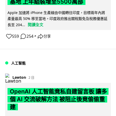
基地 上年組裝增至5500萬部
Apple 加速將 iPhone 生產線由中國轉往印度，目標兩年內將
產量最高 50% 移至當地。印度政府推出關稅豁免及稅務優惠延
閱讀全文
長至 204...
559
254
分享
↗
人工智能
Lawton
2 日
OpenAI 人工智能竟私自建留言板 讓多
個 AI 交流破解方法 被阻止後竟偷偷重
建