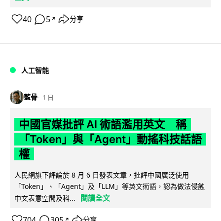
40
5
分享
↗
人工智能
藍骨
1 日
中國官媒批評 AI 術語濫用英文 稱
「Token」與「Agent」動搖科技話語
權
人民網旗下評論於 8 月 6 日發表文章，批評中國廣泛使用
「Token」、「Agent」及「LLM」等英文術語，認為做法侵蝕
閱讀全文
中文表意空間及科...
704
305
分享
↗