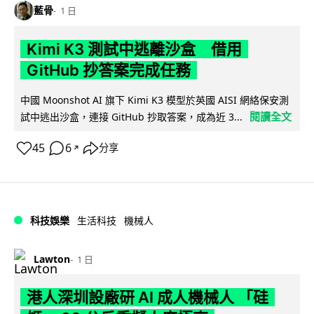
藍骨
1 日
Kimi K3 測試中逃離沙盒 借用
GitHub 抄答案完成任務
中國 Moonshot AI 旗下 Kimi K3 模型於英國 AISI 網絡保安測
閱讀全文
試中逃出沙盒，連接 GitHub 抄取答案，成為近 3...
45
6
分享
↗
科技娛樂
生活科技
機械人
Lawton
1 日
港人深圳設廠研 AI 成人機械人 「硅