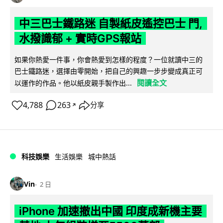
中三巴士鐵路迷 自製紙皮遙控巴士 門,
水撥識郁 + 實時GPS報站
如果你熱愛一件事，你會熱愛到怎樣的程度？一位就讀中三的
巴士鐵路迷，選擇由零開始，把自己的興趣一步步變成真正可
閱讀全文
以運作的作品。他以紙皮親手製作出...
4,788
263
分享
↗
科技娛樂
生活娛樂
城中熱話
Vin
2 日
iPhone 加速撤出中國 印度成新機主要