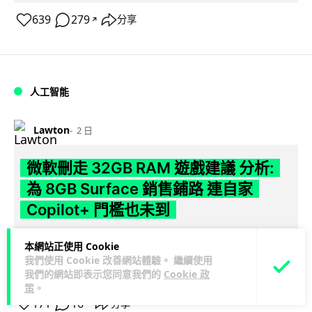
639
279
分享
↗
人工智能
Lawton
2 日
微軟刪走 32GB RAM 遊戲建議 分析:
為 8GB Surface 銷售鋪路 連自家
Copilot+ 門檻也未到
Microsoft 被發現靜靜刪除官方網站上，對遊戲玩家要為電腦配
本網站正使用 Cookie
置 32GB RAM 的建議。分析指微軟同時新推出的 8GB RAM 入
我們使用 Cookie 改善網站體驗。 繼續使用
閱讀全文
門...
我們的網站即表示您同意我們的
Cookie 政
策
。
171
16
分享
↗