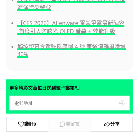
海洋污染警號
【CES 2026】Alienware 電競筆電最新陣容
首度引入防眩光 OLED 螢幕 + 效能升級
觸控螢幕令駕駛反應慢 4 秒 車道偏離風險增
40%
📮
更多精彩文章每日送到電子郵箱
讚好
0
看留言
分享