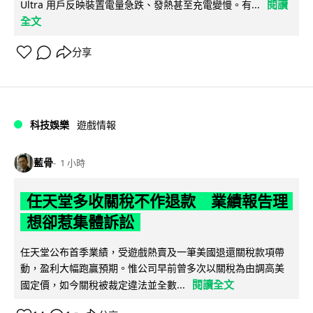
閱讀
Ultra 用戶反映裝置電量急跌、發熱甚至充電變慢。有...
全文
分享
科技娛樂
遊戲情報
藍骨
1 小時
任天堂多收關稅不作退款 業績報告理
想卻惹集體訴訟
任天堂公布首季業績，受遊戲熱賣及一筆美國退還關稅款項帶
動，盈利大幅跑贏預期。惟公司早前曾多次以關稅為由調高美
閱讀全文
國定價，如今關稅被裁定違法並全數...