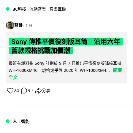
3C科技
流動音樂
音樂耳機
藍骨
1 日
Sony 傳推平價復刻版耳筒 沿用六年
舊款規格挑戰加價潮
最近有爆料指 Sony 計劃於 9 月 7 日推出平價復刻版降噪耳機
閱讀
WH-1000XM4C，規格幾乎與 2020 年 WH-1000XM4...
全文
24
9
分享
↗
人工智能