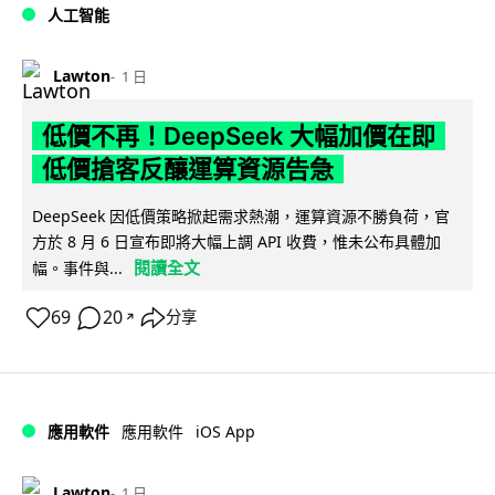
人工智能
Lawton
1 日
低價不再！DeepSeek 大幅加價在即
低價搶客反釀運算資源告急
DeepSeek 因低價策略掀起需求熱潮，運算資源不勝負荷，官
方於 8 月 6 日宣布即將大幅上調 API 收費，惟未公布具體加
閱讀全文
幅。事件與...
69
20
分享
↗
iOS App
應用軟件
應用軟件
Lawton
1 日