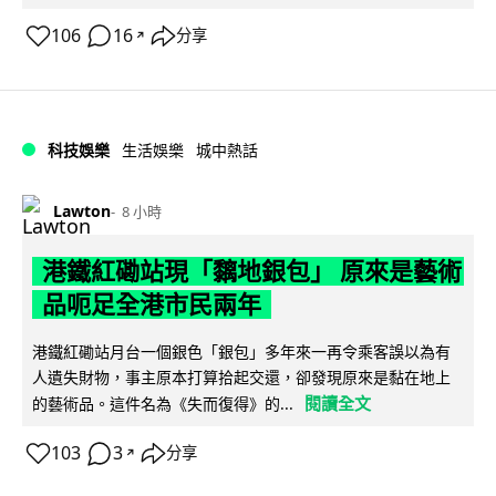
106
16
分享
↗
科技娛樂
生活娛樂
城中熱話
Lawton
8 小時
港鐵紅磡站現「黐地銀包」 原來是藝術
品呃足全港市民兩年
港鐵紅磡站月台一個銀色「銀包」多年來一再令乘客誤以為有
人遺失財物，事主原本打算拾起交還，卻發現原來是黏在地上
閱讀全文
的藝術品。這件名為《失而復得》的...
103
3
分享
↗