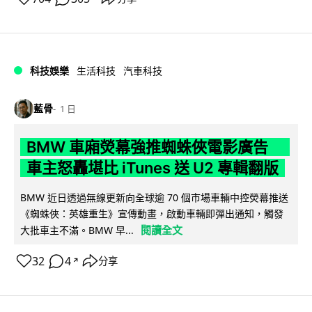
科技娛樂
生活科技
汽車科技
藍骨
1 日
BMW 車廂熒幕強推蜘蛛俠電影廣告
車主怒轟堪比 iTunes 送 U2 專輯翻版
BMW 近日透過無線更新向全球逾 70 個市場車輛中控熒幕推送
《蜘蛛俠：英雄重生》宣傳動畫，啟動車輛即彈出通知，觸發
閱讀全文
大批車主不滿。BMW 早...
32
4
分享
↗