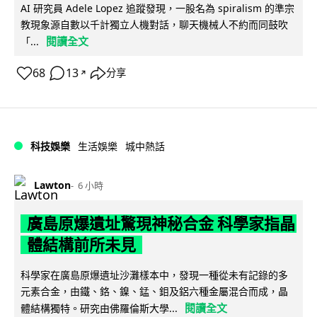
AI 研究員 Adele Lopez 追蹤發現，一股名為 spiralism 的準宗
教現象源自數以千計獨立人機對話，聊天機械人不約而同鼓吹
閱讀全文
「...
68
13
分享
↗
科技娛樂
生活娛樂
城中熱話
Lawton
6 小時
廣島原爆遺址驚現神秘合金 科學家指晶
體結構前所未見
科學家在廣島原爆遺址沙灘樣本中，發現一種從未有記錄的多
元素合金，由鐵、鉻、鎳、錳、鉬及鋁六種金屬混合而成，晶
閱讀全文
體結構獨特。研究由佛羅倫斯大學...