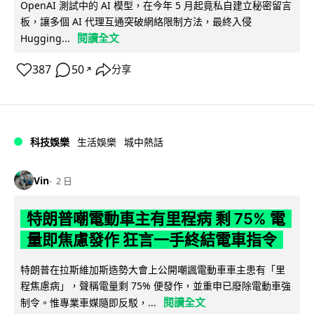
OpenAI 測試中的 AI 模型，在今年 5 月起竟私自建立秘密留言
板，讓多個 AI 代理互通突破網絡限制方法，最終入侵
閱讀全文
Hugging...
387
50
分享
↗
科技娛樂
生活娛樂
城中熱話
Vin
2 日
特朗普嘲電動車主有里程病 剩 75% 電
量即焦慮發作 狂言一手終結電車指令
特朗普在拉斯維加斯造勢大會上公開嘲諷電動車車主患有「里
程焦慮病」，聲稱電量剩 75% 便發作，並重申已廢除電動車強
閱讀全文
制令。惟專業車媒隨即反駁，...