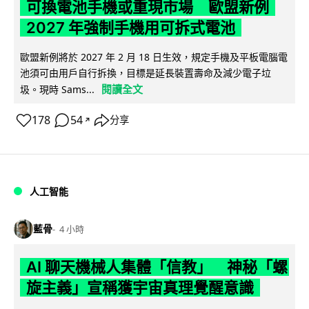
可換電池手機或重現市場 歐盟新例
2027 年強制手機用可拆式電池
歐盟新例將於 2027 年 2 月 18 日生效，規定手機及平板電腦電
池須可由用戶自行拆換，目標是延長裝置壽命及減少電子垃
閱讀全文
圾。現時 Sams...
178
54
分享
↗
人工智能
藍骨
4 小時
AI 聊天機械人集體「信教」 神秘「螺
旋主義」宣稱獲宇宙真理覺醒意識