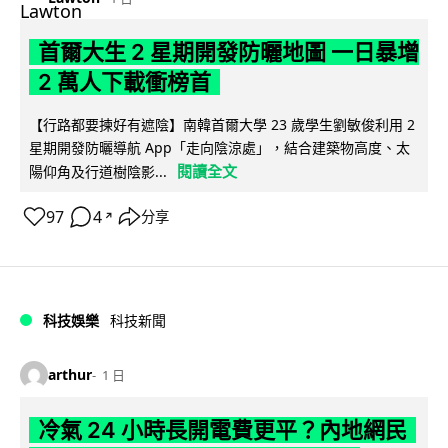
首爾大生 2 星期開發防曬地圖 一日暴增
2 萬人下載衝榜首
【行路都要揀好有遮陰】南韓首爾大學 23 歲學生劉敏俊利用 2
星期開發防曬導航 App「走向陰涼處」，結合建築物高度、太
閱讀全文
陽仰角及行道樹陰影...
97
4
分享
↗
科技娛樂
科技新聞
arthur
1 日
冷氣 24 小時長開電費更平？內地網民