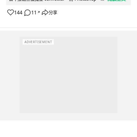
144
11
分享
↗
ADVERTISEMENT