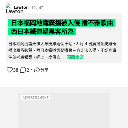
Lawton
10 小時
日本福岡地鐵廣播被入侵 播不雅歌曲
西日本鐵道疑黑客所為
日本福岡西鐵天神大牟田線兩個車站，8 月 4 日廣播系統離奇
播出粗俗歌聲，西日本鐵道懷疑遭第三方非法入侵，正調查事
閱讀全文
件並考慮報案。網上一度傳言...
38
2
分享
↗
ADVERTISEMENT