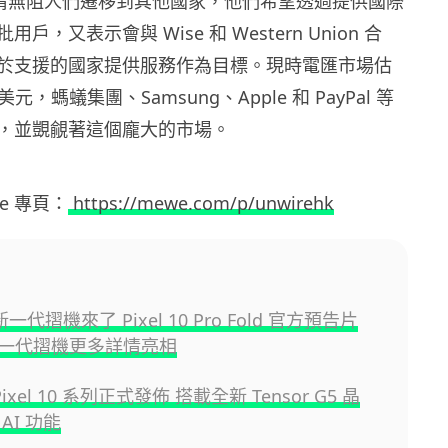
示疫情無阻人們遷移到其他國家，他們希望透過提供國際
戶，又表示會與 Wise 和 Western Union 合
於支援的國家提供服務作為目標。現時電匯市場估
億美元，螞蟻集團、Samsung、Apple 和 PayPal 等
，並覬覦著這個龐大的市場。
ewe 專頁：
https://mewe.com/p/unwirehk
 新一代摺機來了 Pixel 10 Pro Fold 官方預告片
一代摺機更多詳情亮相
 Pixel 10 系列正式發佈 搭載全新 Tensor G5 晶
AI 功能