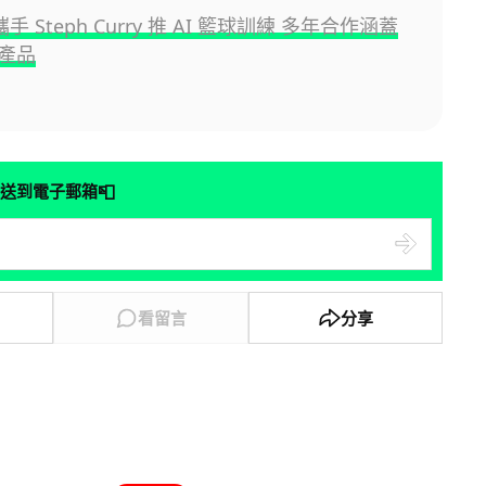
 攜手 Steph Curry 推 AI 籃球訓練 多年合作涵蓋
產品
📮
送到電子郵箱
看留言
分享