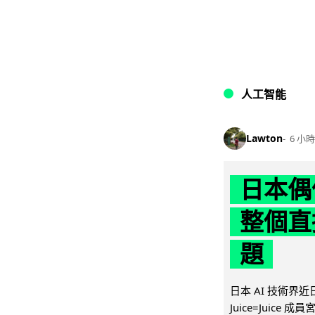
人工智能
Lawton
6 小時
日本偶
整個直
題
日本 AI 技術
Juice=Juic