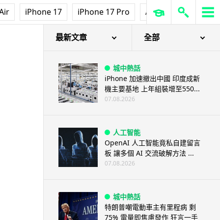
3D 打印
Air
iPhone 17
iPhone 17 Pro
AirPods Pro 3
Ap
中三巴士鐵路迷 自製紙皮遙控巴
士 門,水撥識郁 + 實時GPS報站
07.08.2026
最新文章
全部
城中熱話
iPhone 加速撤出中國 印度成新
機主要基地 上年組裝增至550...
07.08.2026
人工智能
OpenAI 人工智能竟私自建留言
板 讓多個 AI 交流破解方法 ...
07.08.2026
城中熱話
特朗普嘲電動車主有里程病 剩
75% 電量即焦慮發作 狂言一手