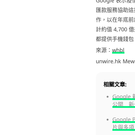
Google 表
匯款服務協助這批用
作，以在年底前
計約值 4,700 
都提供手機錢包
來源：
whbl
unwire.hk M
相關文章:
Google
公開 新
Google
片與多項 