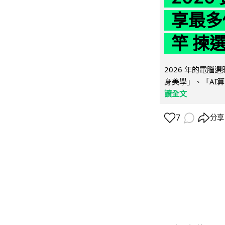
享最多
竿 揀
2026 年的電
身美學」、「AI算
讀全文
7
分享