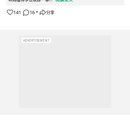
141
16
分享
↗
ADVERTISEMENT