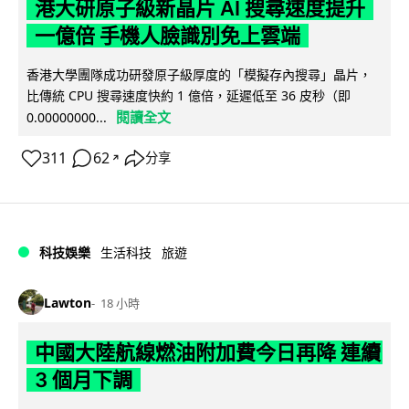
港大研原子級新晶片 AI 搜尋速度提升
一億倍 手機人臉識別免上雲端
香港大學團隊成功研發原子級厚度的「模擬存內搜尋」晶片，
比傳統 CPU 搜尋速度快約 1 億倍，延遲低至 36 皮秒（即
閱讀全文
0.00000000...
311
62
分享
↗
科技娛樂
生活科技
旅遊
Lawton
18 小時
中國大陸航線燃油附加費今日再降 連續
3 個月下調