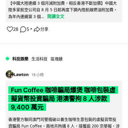
【中國大陸連續 3 個月減附加費，相反香港不斷加價】中國大
陸多家航空公司自 8 月 5 日起再度下調內陸航線燃油附加費，
閱讀全文
為年內連續第 3 個...
28
5
分享
↗
科技娛樂
生活科技
區塊鏈
Lawton
18 小時
Fun Coffee 咖啡騙局爆煲 咖啡包裝虛
擬貨幣投資騙局 港澳警拘 8 人涉款
9,400 萬元
香港警方聯同澳門司警搗破以養生咖啡生意包裝的虛擬貨幣投
資騙局 Fun Coffee，兩地共拘捕 8 人，接獲逾 200 宗舉報，涉