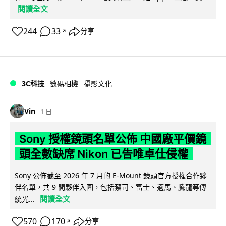
閱讀全文
244
33
分享
↗
3C科技
數碼相機
攝影文化
Vin
1 日
Sony 授權鏡頭名單公佈 中國廠平價鏡
頭全數缺席 Nikon 已告唯卓仕侵權
Sony 公佈截至 2026 年 7 月的 E-Mount 鏡頭官方授權合作夥
伴名單，共 9 間夥伴入圍，包括蔡司、富士、適馬、騰龍等傳
閱讀全文
統光...
570
170
分享
↗