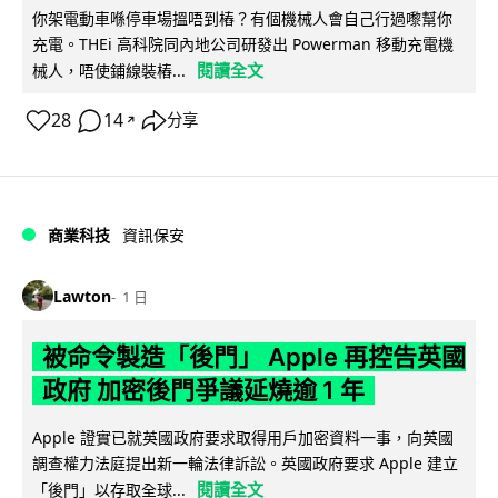
你架電動車喺停車場搵唔到樁？有個機械人會自己行過嚟幫你
充電。THEi 高科院同內地公司研發出 Powerman 移動充電機
閱讀全文
械人，唔使鋪線裝樁...
28
14
分享
↗
商業科技
資訊保安
Lawton
1 日
被命令製造「後門」 Apple 再控告英國
政府 加密後門爭議延燒逾 1 年
Apple 證實已就英國政府要求取得用戶加密資料一事，向英國
調查權力法庭提出新一輪法律訴訟。英國政府要求 Apple 建立
閱讀全文
「後門」以存取全球...