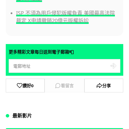
ISP 不須為用戶侵犯版權負責 美國最高法院
裁定 X申請撤銷20億元版權訴訟
📮
更多精彩文章每日送到電子郵箱
讚好
0
看留言
分享
最新影片