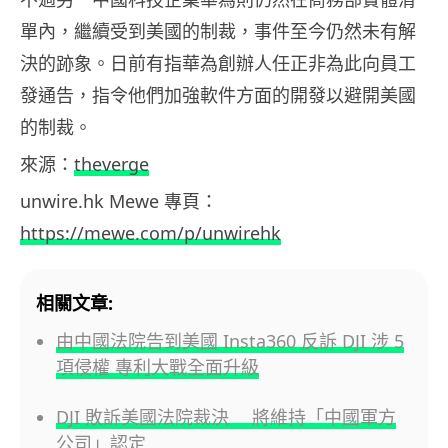
單內，繼續受到美國的制裁，事件至今仍然未有解
決的跡象。日前有指華為創辦人任正非為此向員工
發通告，指令他們加強軟件方面的開發以避開美國
的制裁。
來源：
theverge
unwire.hk Mewe 專頁：
https://mewe.com/p/unwirehk
相關文章:
由中國法院告到美國 Insta360 反訴 DJI 涉 5
項侵權 專利大戰全面升級
DJI 敗訴美國法院裁決 將維持「中國軍方
公司」認定