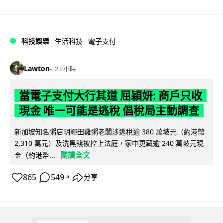
科技娛樂
生活科技
電子支付
Lawton
23 小時
當電子支付大行其道 屈穎妍: 商戶只收
現金 唯一可能是逃稅 倡稅局主動調查
新加坡知名粥店明輝田雞粥老闆涉逃稅逾 380 萬坡元（約港幣
2,310 萬元）及洗黑錢被控上法庭，家中更藏逾 240 萬坡元現
閱讀全文
金（約港幣...
865
549
分享
↗