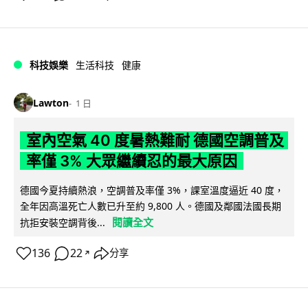
科技娛樂
生活科技
健康
Lawton
1 日
室內空氣 40 度暑熱難耐 德國空調普及
率僅 3% 大眾繼續忍的最大原因
德國今夏持續熱浪，空調普及率僅 3%，課室溫度逼近 40 度，
全年因高溫死亡人數已升至約 9,800 人。德國及鄰國法國長期
閱讀全文
抗拒安裝空調背後...
136
22
分享
↗