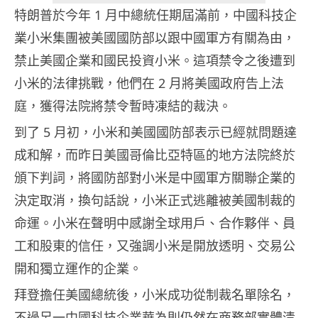
特朗普於今年 1 月中總統任期屆滿前，中國科技企
業小米集團被美國國防部以跟中國軍方有關為由，
禁止美國企業和國民投資小米。這項禁令之後遭到
小米的法律挑戰，他們在 2 月將美國政府告上法
庭，獲得法院將禁令暫時凍結的裁決。
到了 5 月初，小米和美國國防部表示已經就問題達
成和解，而昨日美國哥倫比亞特區的地方法院終於
頒下判詞，將國防部對小米是中國軍方關聯企業的
決定取消，換句話說，小米正式逃離被美國制裁的
命運。小米在聲明中感謝全球用戶、合作夥伴、員
工和股東的信任，又強調小米是開放透明、交易公
開和獨立運作的企業。
拜登擔任美國總統後，小米成功從制裁名單除名，
不過另一中國科技企業華為則仍然在商務部實體清