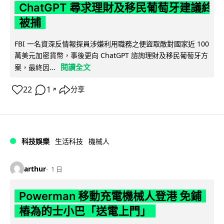
ChatGPT 尋求理財及移民葡萄牙建議終
被捕
FBI 一名資深反情報探員涉嫌利用職務之便盜取敵對國家近 100
萬美元加密貨幣，事後更向 ChatGPT 諮詢理財及移民葡萄牙方
閱讀全文
案，最終因...
22
1
分享
↗
科技娛樂
生活科技
機械人
arthur
1 日
Powerman 移動充電機械人登港 免鋪
樁為的士小巴「送電上門」