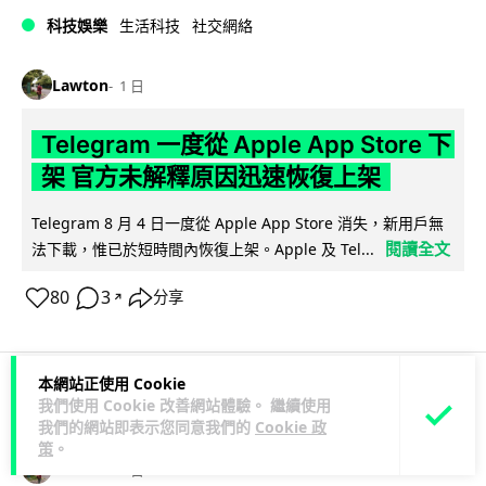
科技娛樂
生活科技
社交網絡
Lawton
1 日
Telegram 一度從 Apple App Store 下
架 官方未解釋原因迅速恢復上架
Telegram 8 月 4 日一度從 Apple App Store 消失，新用戶無
閱讀全文
法下載，惟已於短時間內恢復上架。Apple 及 Tel...
80
3
分享
↗
本網站正使用 Cookie
我們使用 Cookie 改善網站體驗。 繼續使用
科技娛樂
生活娛樂
城中熱話
我們的網站即表示您同意我們的
Cookie 政
策
。
Lawton
1 日