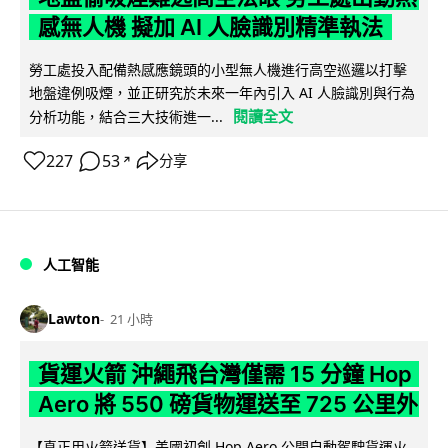
感無人機 擬加 AI 人臉識別精準執法
勞工處投入配備熱感應鏡頭的小型無人機進行高空巡邏以打擊
地盤違例吸煙，並正研究於未來一年內引入 AI 人臉識別與行為
閱讀全文
分析功能，結合三大技術進一...
227
53
分享
↗
人工智能
Lawton
21 小時
貨運火箭 沖繩飛台灣僅需 15 分鐘 Hop
Aero 將 550 磅貨物運送至 725 公里外
【真正用火箭送貨】美國初創 Hop Aero 公開自動駕駛貨運火