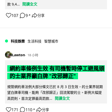
閱讀全文
款 9,4...
107
9
分享
↗
科技娛樂
生活科技
智慧城市
Lawton
18 小時
網約車條例生效 有司機暫時停工避風頭
的士業界籲白牌 "改邪歸正"
規管網約車法例大部分條文已於 8 月 3 日生效，的士業界就期
望白牌車司機，能夠「改邪歸正」回流駕駛的士。新例大幅提
閱讀全文
高罰則，首次定罪最高罰款...
171
110
分享
↗