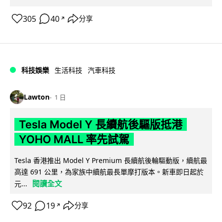
305
40
分享
↗
科技娛樂
生活科技
汽車科技
Lawton
1 日
Tesla Model Y 長續航後驅版抵港
YOHO MALL 率先試駕
Tesla 香港推出 Model Y Premium 長續航後輪驅動版，續航最
高達 691 公里，為家族中續航最長單摩打版本。新車即日起於
閱讀全文
元...
92
19
分享
↗