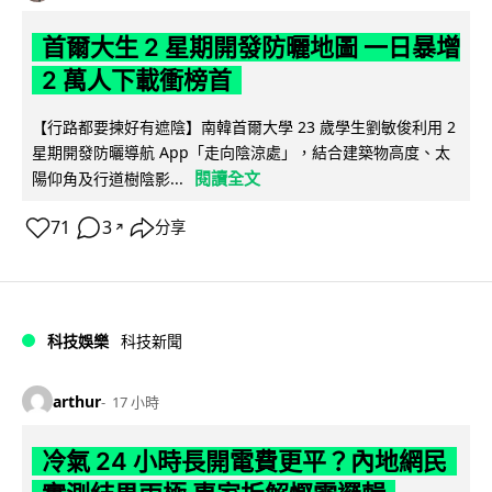
首爾大生 2 星期開發防曬地圖 一日暴增
2 萬人下載衝榜首
【行路都要揀好有遮陰】南韓首爾大學 23 歲學生劉敏俊利用 2
星期開發防曬導航 App「走向陰涼處」，結合建築物高度、太
閱讀全文
陽仰角及行道樹陰影...
71
3
分享
↗
科技娛樂
科技新聞
arthur
17 小時
冷氣 24 小時長開電費更平？內地網民