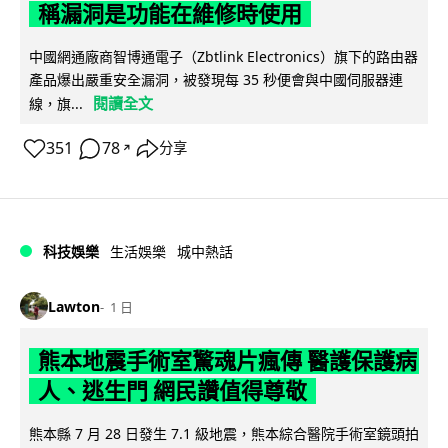
稱漏洞是功能在維修時使用
中國網通廠商智博通電子（Zbtlink Electronics）旗下的路由器
產品爆出嚴重安全漏洞，被發現每 35 秒便會與中國伺服器連
閱讀全文
線，旗...
351
78
分享
↗
科技娛樂
生活娛樂
城中熱話
Lawton
1 日
熊本地震手術室驚魂片瘋傳 醫護保護病
人、逃生門 網民讚值得尊敬
熊本縣 7 月 28 日發生 7.1 級地震，熊本綜合醫院手術室鏡頭拍