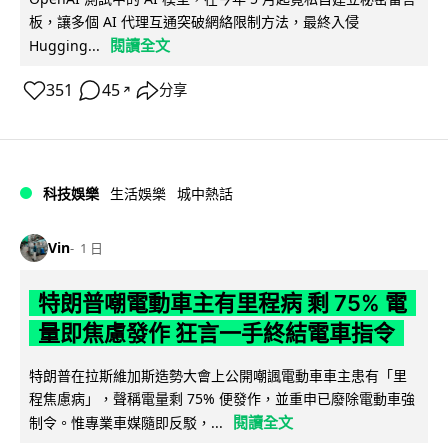
板，讓多個 AI 代理互通突破網絡限制方法，最終入侵
閱讀全文
Hugging...
351
45
分享
↗
科技娛樂
生活娛樂
城中熱話
Vin
1 日
特朗普嘲電動車主有里程病 剩 75% 電
量即焦慮發作 狂言一手終結電車指令
特朗普在拉斯維加斯造勢大會上公開嘲諷電動車車主患有「里
程焦慮病」，聲稱電量剩 75% 便發作，並重申已廢除電動車強
閱讀全文
制令。惟專業車媒隨即反駁，...