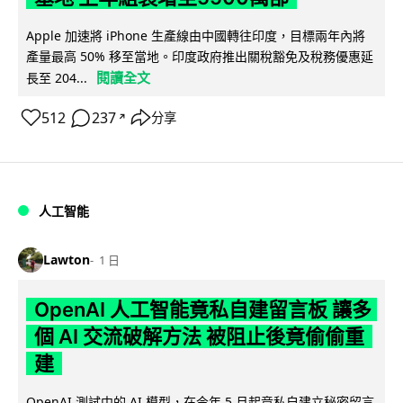
Apple 加速將 iPhone 生產線由中國轉往印度，目標兩年內將
產量最高 50% 移至當地。印度政府推出關稅豁免及稅務優惠延
閱讀全文
長至 204...
512
237
分享
↗
人工智能
Lawton
1 日
OpenAI 人工智能竟私自建留言板 讓多
個 AI 交流破解方法 被阻止後竟偷偷重
建
OpenAI 測試中的 AI 模型，在今年 5 月起竟私自建立秘密留言