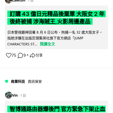
Lawton
1 日
訂購 43 億日元精品後棄單 大阪女 2 年
後終被捕 涉海賊王,火影周邊產品
日本警視廳神田署 8 月 6 日公布，拘捕一名 32 歲大阪女子，
指她涉嫌在出版巨頭集英社旗下官方網店「JUMP
閱讀全文
CHARACTERS ST...
75
9
分享
↗
商業科技
資訊保安
Vin
1 日
智博通路由器爆後門 官方緊急下架止血