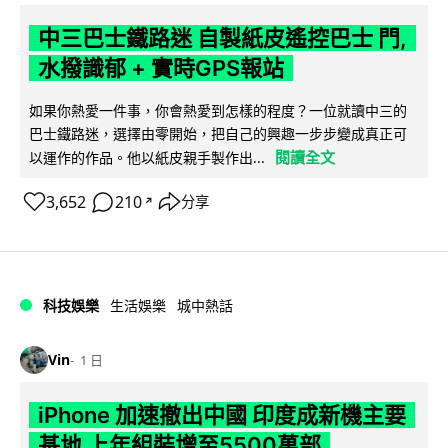
中三巴士鐵路迷 自製紙皮遙控巴士 門,
水撥識郁 + 實時GPS報站
如果你熱愛一件事，你會熱愛到怎樣的程度？一位就讀中三的
巴士鐵路迷，選擇由零開始，把自己的興趣一步步變成真正可
閱讀全文
以運作的作品。他以紙皮親手製作出...
3,652
210
分享
↗
科技娛樂
生活娛樂
城中熱話
Vin
1 日
iPhone 加速撤出中國 印度成新機主要
基地 上年組裝增至5500萬部