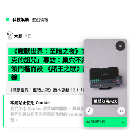
科技娛樂
遊戲情報
天恩
2 日
×
《魔獸世界：至暗之夜》12.1 「烏拉特
克的詛咒」專訪：巢穴不為提高世界首
領門檻而設 《諸王之眠》縮短約 10 分
鐘
《魔獸世界：至暗之夜》版本更新 12.1「烏拉特克的詛咒」將
於 8 月 13 日正式上線，帶來全新區域「盤蛇島」、地城「毒牙
本網站正使用 Cookie
閱讀全文
祭壇」、新型態世...
我們使用 Cookie 改善網站體驗。 繼續使用
🎵
⛶
我們的網站即表示您同意我們的
Cookie 政
116
分享
策
。
📖 詳細評測
→