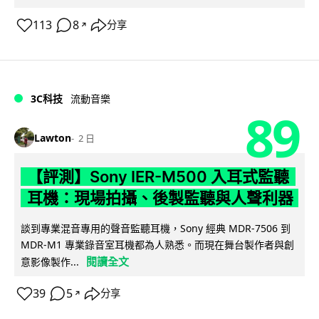
113
8
分享
↗
3C科技
流動音樂
89
Lawton
2 日
【評測】Sony IER-M500 入耳式監聽
耳機：現場拍攝、後製監聽與人聲利器
談到專業混音專用的聲音監聽耳機，Sony 經典 MDR-7506 到
MDR-M1 專業錄音室耳機都為人熟悉。而現在舞台製作者與創
閱讀全文
意影像製作...
39
5
分享
↗