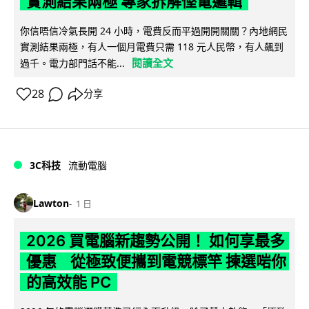
實測結果兩極 專家拆解慳電邏輯
你信唔信冷氣長開 24 小時，電費反而平過開開關關？內地網民
實測結果兩極，有人一個月電費只需 118 元人民幣，有人飆到
閱讀全文
過千。電力部門話不能...
28
分享
3C科技
流動電腦
Lawton
1 日
2026 買電腦新趨勢公開！ 如何享最多
優惠 從極致便攜到電競標竿 揀選啱你
的高效能 PC