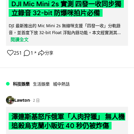
DJI Mic Mini 2s 實測 四發一收同步獨
立錄音 32-bit 防爆咪拍片必備
DJI 最新推出的 Mic Mini 2s 無線咪支援「四發一收」分軌錄
音，並首度下放 32-bit Float 浮點內錄功能。本文經實測其...
閱讀全文
251
1
分享
↗
科技娛樂
生活娛樂
城中熱話
Lawton
2 日
澤連斯基怒斥俄軍「人肉狩獵」 無人機
追殺烏克蘭小販近 40 秒仍被炸傷