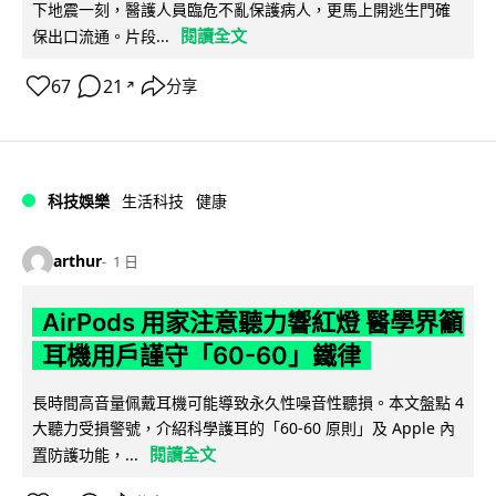
下地震一刻，醫護人員臨危不亂保護病人，更馬上開逃生門確
閱讀全文
保出口流通。片段...
67
21
分享
↗
科技娛樂
生活科技
健康
arthur
1 日
AirPods 用家注意聽力響紅燈 醫學界籲
耳機用戶謹守「60-60」鐵律
長時間高音量佩戴耳機可能導致永久性噪音性聽損。本文盤點 4
大聽力受損警號，介紹科學護耳的「60-60 原則」及 Apple 內
閱讀全文
置防護功能，...