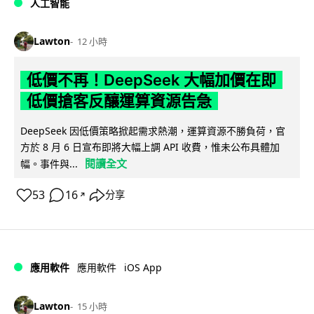
人工智能
Lawton
12 小時
低價不再！DeepSeek 大幅加價在即
低價搶客反釀運算資源告急
DeepSeek 因低價策略掀起需求熱潮，運算資源不勝負荷，官
方於 8 月 6 日宣布即將大幅上調 API 收費，惟未公布具體加
閱讀全文
幅。事件與...
53
16
分享
↗
iOS App
應用軟件
應用軟件
Lawton
15 小時