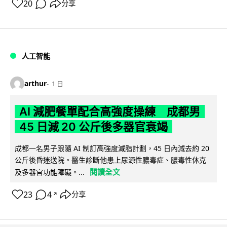
20
分享
人工智能
arthur
1 日
AI 減肥餐單配合高強度操練 成都男
45 日減 20 公斤後多器官衰竭
成都一名男子跟隨 AI 制訂高強度減脂計劃，45 日內減去約 20
公斤後昏迷送院。醫生診斷他患上尿源性膿毒症、膿毒性休克
閱讀全文
及多器官功能障礙。...
23
4
分享
↗