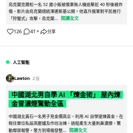
烏克蘭克爾松一名 52 歲小販被俄軍無人機追擊近 40 秒後被炸
傷，影片由烏克蘭總統澤連斯基公開。他直斥俄軍對平民進行
閱讀全文
「狩獵式」攻擊，烏克蘭...
126
41
分享
↗
人工智能
Lawton
2 日
中國湖北男自學 AI 「煉金術」 屋內煉
金冒濃煙驚動全區
中國湖北黃石一名男子見金價高企，利用 AI 自學提煉黃金，在
租住單位私設高壓爐及作坊冶煉，過程產生大量刺鼻濃煙，驚
閱讀全文
動鄰居報警。警方到場揭發整...