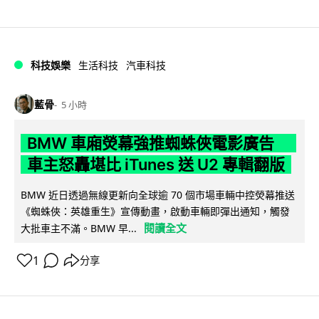
科技娛樂
生活科技
汽車科技
藍骨
5 小時
BMW 車廂熒幕強推蜘蛛俠電影廣告
車主怒轟堪比 iTunes 送 U2 專輯翻版
BMW 近日透過無線更新向全球逾 70 個市場車輛中控熒幕推送
《蜘蛛俠：英雄重生》宣傳動畫，啟動車輛即彈出通知，觸發
閱讀全文
大批車主不滿。BMW 早...
1
分享