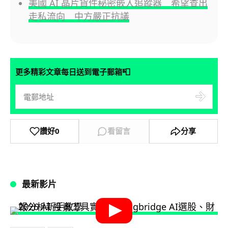
美國 AI 晶片貨件秘密嵌入追蹤器 希望查出
走私流向 中方嚴正抗議
📮
更多精彩文章每日送到電子郵箱
讚好
0
看留言
分享
最新影片