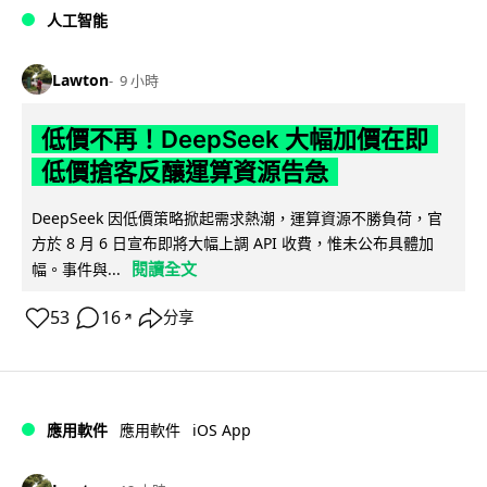
人工智能
Lawton
9 小時
低價不再！DeepSeek 大幅加價在即
低價搶客反釀運算資源告急
DeepSeek 因低價策略掀起需求熱潮，運算資源不勝負荷，官
方於 8 月 6 日宣布即將大幅上調 API 收費，惟未公布具體加
閱讀全文
幅。事件與...
53
16
分享
↗
iOS App
應用軟件
應用軟件