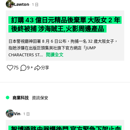
Lawton
1 日
訂購 43 億日元精品後棄單 大阪女 2 年
後終被捕 涉海賊王,火影周邊產品
日本警視廳神田署 8 月 6 日公布，拘捕一名 32 歲大阪女子，
指她涉嫌在出版巨頭集英社旗下官方網店「JUMP
閱讀全文
CHARACTERS ST...
75
9
分享
↗
商業科技
資訊保安
Vin
1 日
智博通路由器爆後門 官方緊急下架止血