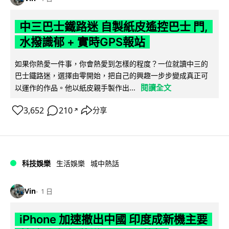
中三巴士鐵路迷 自製紙皮遙控巴士 門,
水撥識郁 + 實時GPS報站
如果你熱愛一件事，你會熱愛到怎樣的程度？一位就讀中三的
巴士鐵路迷，選擇由零開始，把自己的興趣一步步變成真正可
閱讀全文
以運作的作品。他以紙皮親手製作出...
3,652
210
分享
↗
科技娛樂
生活娛樂
城中熱話
Vin
1 日
iPhone 加速撤出中國 印度成新機主要