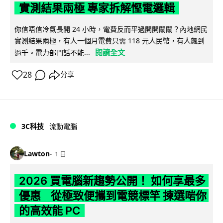
實測結果兩極 專家拆解慳電邏輯
你信唔信冷氣長開 24 小時，電費反而平過開開關關？內地網民
實測結果兩極，有人一個月電費只需 118 元人民幣，有人飆到
閱讀全文
過千。電力部門話不能...
28
分享
3C科技
流動電腦
Lawton
1 日
2026 買電腦新趨勢公開！ 如何享最多
優惠 從極致便攜到電競標竿 揀選啱你
的高效能 PC