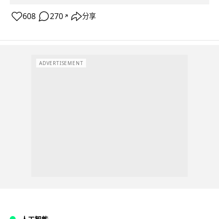
608
270
分享
↗
ADVERTISEMENT