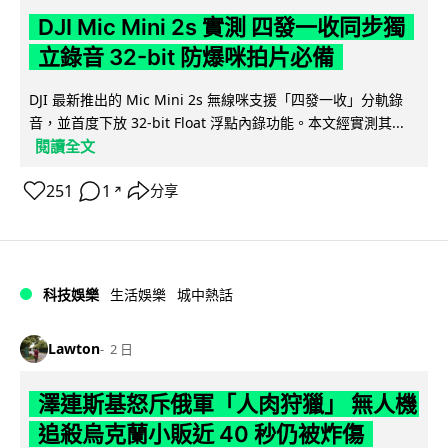
DJI Mic Mini 2s 實測 四發一收同步獨
立錄音 32-bit 防爆咪拍片必備
DJI 最新推出的 Mic Mini 2s 無線咪支援「四發一收」分軌錄
音，並首度下放 32-bit Float 浮點內錄功能。本文經實測其...
閱讀全文
251
1
分享
↗
科技娛樂
生活娛樂
城中熱話
Lawton
2 日
澤連斯基怒斥俄軍「人肉狩獵」 無人機
追殺烏克蘭小販近 40 秒仍被炸傷