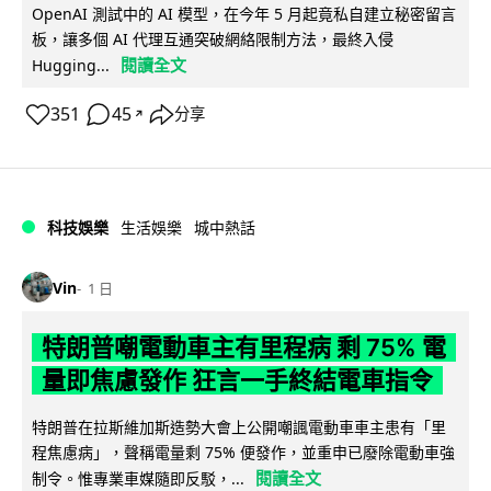
OpenAI 測試中的 AI 模型，在今年 5 月起竟私自建立秘密留言
板，讓多個 AI 代理互通突破網絡限制方法，最終入侵
閱讀全文
Hugging...
351
45
分享
↗
科技娛樂
生活娛樂
城中熱話
Vin
1 日
特朗普嘲電動車主有里程病 剩 75% 電
量即焦慮發作 狂言一手終結電車指令
特朗普在拉斯維加斯造勢大會上公開嘲諷電動車車主患有「里
程焦慮病」，聲稱電量剩 75% 便發作，並重申已廢除電動車強
閱讀全文
制令。惟專業車媒隨即反駁，...