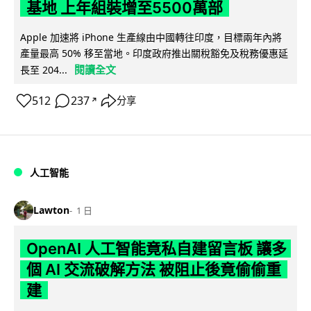
基地 上年組裝增至5500萬部
Apple 加速將 iPhone 生產線由中國轉往印度，目標兩年內將
產量最高 50% 移至當地。印度政府推出關稅豁免及稅務優惠延
閱讀全文
長至 204...
512
237
分享
↗
人工智能
Lawton
1 日
OpenAI 人工智能竟私自建留言板 讓多
個 AI 交流破解方法 被阻止後竟偷偷重
建