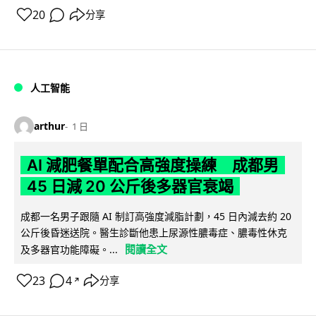
20
分享
人工智能
arthur
1 日
AI 減肥餐單配合高強度操練 成都男
45 日減 20 公斤後多器官衰竭
成都一名男子跟隨 AI 制訂高強度減脂計劃，45 日內減去約 20
公斤後昏迷送院。醫生診斷他患上尿源性膿毒症、膿毒性休克
閱讀全文
及多器官功能障礙。...
23
4
分享
↗