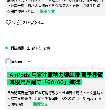
下地震一刻，醫護人員臨危不亂保護病人，更馬上開逃生門確
閱讀全文
保出口流通。片段...
67
21
分享
↗
科技娛樂
生活科技
健康
arthur
1 日
AirPods 用家注意聽力響紅燈 醫學界籲
耳機用戶謹守「60-60」鐵律
長時間高音量佩戴耳機可能導致永久性噪音性聽損。本文盤點 4
大聽力受損警號，介紹科學護耳的「60-60 原則」及 Apple 內
閱讀全文
置防護功能，...