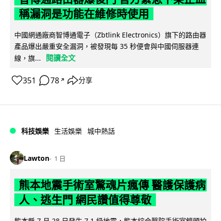
稱漏洞是功能在維修時使用
中國網通廠商智博通電子（Zbtlink Electronics）旗下的路由器
產品爆出嚴重安全漏洞，被發現每 35 秒便會與中國伺服器連
閱讀全文
線，旗...
351
78
分享
↗
科技娛樂
生活娛樂
城中熱話
Lawton
1 日
熊本地震手術室驚魂片瘋傳 醫護保護病
人、逃生門 網民讚值得尊敬
熊本縣 7 月 28 日發生 7.1 級地震，熊本綜合醫院手術室鏡頭拍