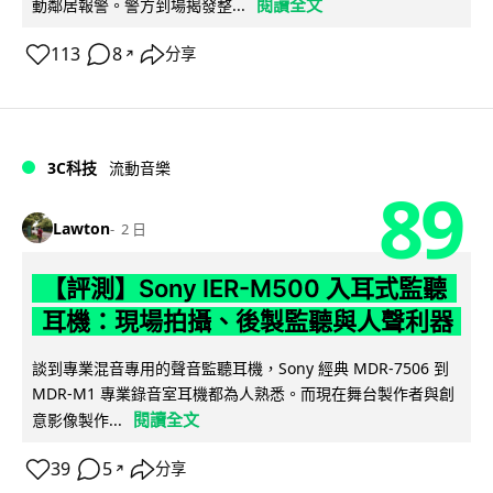
閱讀全文
動鄰居報警。警方到場揭發整...
113
8
分享
↗
3C科技
流動音樂
89
Lawton
2 日
【評測】Sony IER-M500 入耳式監聽
耳機：現場拍攝、後製監聽與人聲利器
談到專業混音專用的聲音監聽耳機，Sony 經典 MDR-7506 到
MDR-M1 專業錄音室耳機都為人熟悉。而現在舞台製作者與創
閱讀全文
意影像製作...
39
5
分享
↗