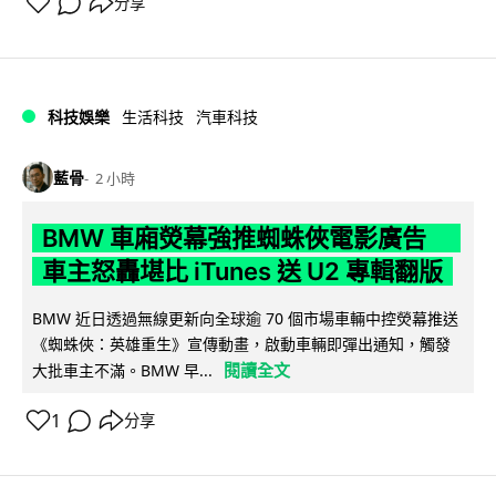
分享
科技娛樂
生活科技
汽車科技
藍骨
2 小時
BMW 車廂熒幕強推蜘蛛俠電影廣告
車主怒轟堪比 iTunes 送 U2 專輯翻版
BMW 近日透過無線更新向全球逾 70 個市場車輛中控熒幕推送
《蜘蛛俠：英雄重生》宣傳動畫，啟動車輛即彈出通知，觸發
閱讀全文
大批車主不滿。BMW 早...
1
分享