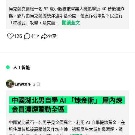
烏克蘭克爾松一名 52 歲小販被俄軍無人機追擊近 40 秒後被炸
傷，影片由烏克蘭總統澤連斯基公開。他直斥俄軍對平民進行
閱讀全文
「狩獵式」攻擊，烏克蘭...
126
41
分享
↗
人工智能
Lawton
2 日
中國湖北男自學 AI 「煉金術」 屋內煉
金冒濃煙驚動全區
中國湖北黃石一名男子見金價高企，利用 AI 自學提煉黃金，在
租住單位私設高壓爐及作坊冶煉，過程產生大量刺鼻濃煙，驚