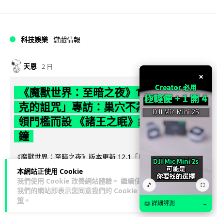
科技娛樂
遊戲情報
天恩
2 日
×
《魔獸世界：至暗之夜》12.1 「烏拉特
克的詛咒」專訪：巢穴不為提高世界首
領門檻而設 《諸王之眠》縮短約 10 分
鐘
《魔獸世界：至暗之夜》版本更新 12.1「烏拉特克的詛咒」將
於 8 月 13 日正式上線，帶來全新區域「盤蛇島」、地城「毒牙
本網站正使用 Cookie
閱讀全文
祭壇」、新型態世...
我們使用 Cookie 改善網站體驗。 繼續使用
🎵
⛶
我們的網站即表示您同意我們的
Cookie 政
策
。
116
分享
📖 詳細評測
→