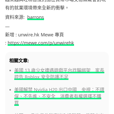
有的就業環境帶來全新的衝擊。
資料來源:
barrons
—
新增 : unwire.hk Mewe 專頁
:
https://mewe.com/p/unwirehk
相關文章:
美國 13 歲少女遭遇遊戲平台詐騙綁架 家長
控告 Roblox 安全防護不足
美國解禁 Nvidia H20 出口中國 央視：不環
保、不先進、不安全 消費者有權選擇不購
買