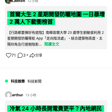
Lawton
12 小時
首爾大生 2 星期開發防曬地圖 一日暴增
2 萬人下載衝榜首
【行路都要揀好有遮陰】南韓首爾大學 23 歲學生劉敏俊利用 2
星期開發防曬導航 App「走向陰涼處」，結合建築物高度、太
閱讀全文
陽仰角及行道樹陰影...
71
3
分享
↗
科技娛樂
科技新聞
arthur
13 小時
冷氣 24 小時長開電費更平？內地網民