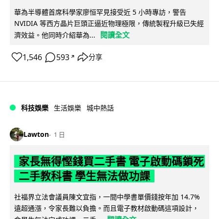
華為半導體首席科學家廖恒罕見接受近 5 小時專訪，警告
NVIDIA 等西方晶片巨頭正逼近物理極限，傳統製程升級已失經
閱讀全文
濟效益。他同時介紹華為...
1,546
593
分享
↗
科技娛樂
生活娛樂
城中熱話
Lawton
1 日
家長無得慳錢買二手書 電子啟動碼鎖死
二手教科書 學生無法做功課
社福界立法會議員陳文宜指，一間中學書單價錢按年加 14.7%
遠超通漲，令家長難以負擔。而且電子教材啟動碼這項設計，