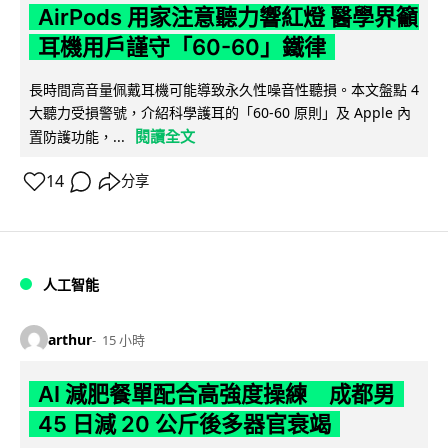
AirPods 用家注意聽力響紅燈 醫學界籲
耳機用戶謹守「60-60」鐵律
長時間高音量佩戴耳機可能導致永久性噪音性聽損。本文盤點 4
大聽力受損警號，介紹科學護耳的「60-60 原則」及 Apple 內
閱讀全文
置防護功能，...
14
分享
人工智能
arthur
15 小時
AI 減肥餐單配合高強度操練 成都男
45 日減 20 公斤後多器官衰竭