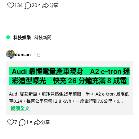
134
20
分享
↗
科技娛樂
科技新聞
duncan
1 日
Audi 最慳電量產車現身 A2 e-tron 迷
彩造型曝光 快充 26 分鐘充滿 8 成電
Audi 呢部新車，能耗竟然係25年前嘅一半。 A2 e-tron 風阻低
至0.24，每百公里只需12.8 kWh，一度電行到7.8公里。6...
閱讀全文
7
1
分享
↗