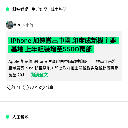
科技娛樂
生活娛樂
城中熱話
Vin
6 小時
iPhone 加速撤出中國 印度成新機主要
基地 上年組裝增至5500萬部
Apple 加速將 iPhone 生產線由中國轉往印度，目標兩年內將
產量最高 50% 移至當地。印度政府推出關稅豁免及稅務優惠延
閱讀全文
長至 204...
171
72
分享
↗
人工智能