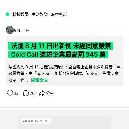
科技娛樂
生活娛樂
城中熱話
Vin
1 日
法國 8 月 11 日出新例 未經同意嚴禁
Cold Call 違規企業最高罰 345 萬
法國將於 8 月 11 日起實施新例，全面禁止企業未經消費者同意
致電推銷，由「opt-out」拒接登記制轉為「opt-in」先徵同意
閱讀全文
機制。違...
331
26
分享
↗
ADVERTISEMENT