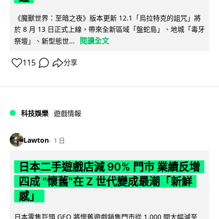
《魔獸世界：至暗之夜》版本更新 12.1「烏拉特克的詛咒」將
於 8 月 13 日正式上線，帶來全新區域「盤蛇島」、地城「毒牙
閱讀全文
祭壇」、新型態世...
115
分享
科技娛樂
遊戲情報
Lawton
1 日
日本二手遊戲店減 90% 門市 業績反增
四成 "懷舊"在 Z 世代變成最潮「新鮮
感」
日本零售巨頭 GEO 將懷舊遊戲銷售門市從 1,000 間大幅減至