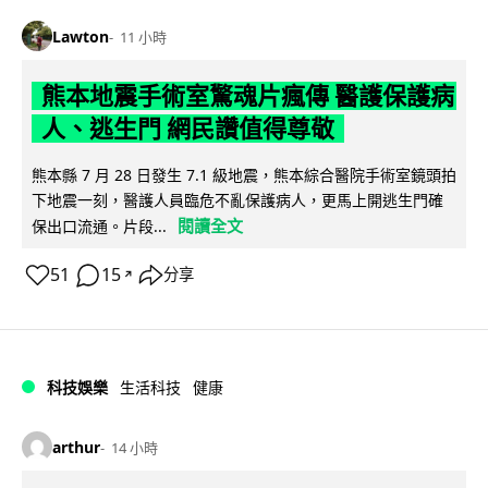
Lawton
11 小時
熊本地震手術室驚魂片瘋傳 醫護保護病
人、逃生門 網民讚值得尊敬
熊本縣 7 月 28 日發生 7.1 級地震，熊本綜合醫院手術室鏡頭拍
下地震一刻，醫護人員臨危不亂保護病人，更馬上開逃生門確
閱讀全文
保出口流通。片段...
51
15
分享
↗
科技娛樂
生活科技
健康
arthur
14 小時