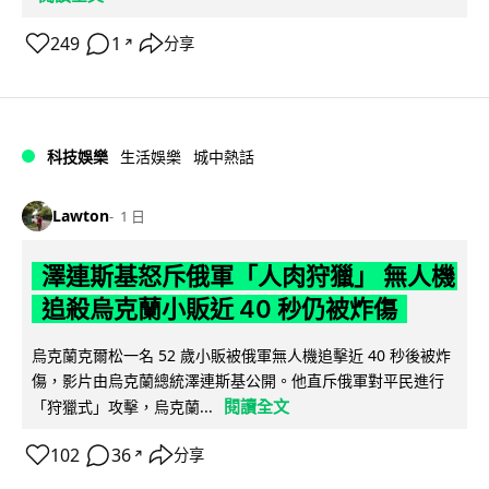
249
1
分享
↗
科技娛樂
生活娛樂
城中熱話
Lawton
1 日
澤連斯基怒斥俄軍「人肉狩獵」 無人機
追殺烏克蘭小販近 40 秒仍被炸傷
烏克蘭克爾松一名 52 歲小販被俄軍無人機追擊近 40 秒後被炸
傷，影片由烏克蘭總統澤連斯基公開。他直斥俄軍對平民進行
閱讀全文
「狩獵式」攻擊，烏克蘭...
102
36
分享
↗