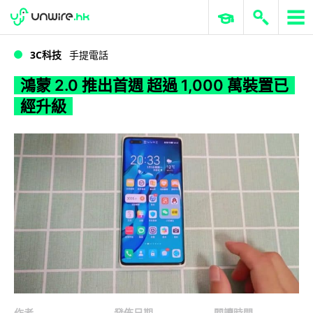
WWDC 2026
GenAI 與雲端科技專區
ERP 與商業 AI
鴻蒙 2.0 推出首週 超過 1,000 萬裝置已經升級
3C科技
手提電話
鴻蒙 2.0 推出首週 超過 1,000 萬裝置已
經升級
作者
發佈日期
閱讀時間