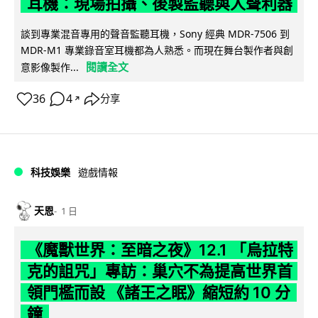
耳機：現場拍攝、後製監聽與人聲利器
談到專業混音專用的聲音監聽耳機，Sony 經典 MDR-7506 到
MDR-M1 專業錄音室耳機都為人熟悉。而現在舞台製作者與創
閱讀全文
意影像製作...
36
4
分享
↗
科技娛樂
遊戲情報
天恩
1 日
《魔獸世界：至暗之夜》12.1 「烏拉特
克的詛咒」專訪：巢穴不為提高世界首
領門檻而設 《諸王之眠》縮短約 10 分
鐘