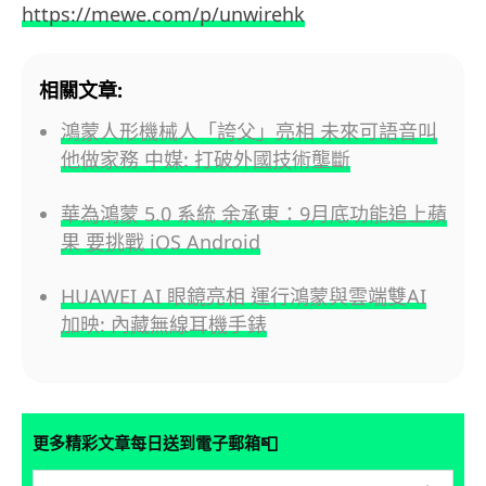
https://mewe.com/p/unwirehk
相關文章:
鴻蒙人形機械人「誇父」亮相 未來可語音叫
他做家務 中媒: 打破外國技術壟斷
華為鴻蒙 5.0 系統 余承東：9月底功能追上蘋
果 要挑戰 iOS Android
HUAWEI AI 眼鏡亮相 運行鴻蒙與雲端雙AI
加映: 內藏無線耳機手錶
📮
更多精彩文章每日送到電子郵箱