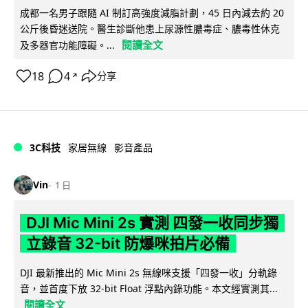
成都一名男子跟隨 AI 制訂高強度減脂計劃，45 日內減去約 20
公斤後昏迷送院。醫生診斷他患上尿源性膿毒症、膿毒性休克
閱讀全文
及多器官功能障礙。...
18
4
分享
↗
3C科技
家居無線
影音產品
Vin
1 日
DJI Mic Mini 2s 實測 四發一收同步獨
立錄音 32-bit 防爆咪拍片必備
DJI 最新推出的 Mic Mini 2s 無線咪支援「四發一收」分軌錄
音，並首度下放 32-bit Float 浮點內錄功能。本文經實測其...
閱讀全文