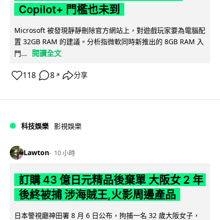
Copilot+ 門檻也未到
Microsoft 被發現靜靜刪除官方網站上，對遊戲玩家要為電腦配
置 32GB RAM 的建議。分析指微軟同時新推出的 8GB RAM 入
閱讀全文
門...
118
8
分享
↗
科技娛樂
影視娛樂
Lawton
10 小時
訂購 43 億日元精品後棄單 大阪女 2 年
後終被捕 涉海賊王,火影周邊產品
日本警視廳神田署 8 月 6 日公布，拘捕一名 32 歲大阪女子，