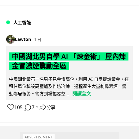
人工智能
Lawton
1 日
中國湖北男自學 AI 「煉金術」 屋內煉
金冒濃煙驚動全區
中國湖北黃石一名男子見金價高企，利用 AI 自學提煉黃金，在
租住單位私設高壓爐及作坊冶煉，過程產生大量刺鼻濃煙，驚
閱讀全文
動鄰居報警。警方到場揭發整...
105
7
分享
↗
ADVERTISEMENT