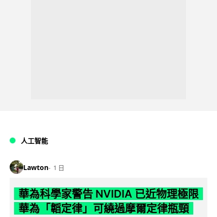
人工智能
Lawton
1 日
華為科學家警告 NVIDIA 已近物理極限
華為「韜定律」可繞過摩爾定律瓶頸