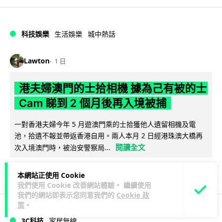
科技娛樂
生活娛樂
城中熱話
Lawton
1 日
港夫婦澳門的士拾相機 據為己有被的士
Cam 睇到 2 個月後再入境被捕
一對香港夫婦今年 5 月遊澳門乘的士拾獲他人遺留相機及電
池，拾遺不報並帶返香港自用。兩人本月 2 日經港珠澳大橋再
閱讀全文
次入境澳門時，被治安警察局...
532
75
分享
↗
本網站正使用 Cookie
我們使用 Cookie 改善網站體驗。 繼續使用
我們的網站即表示您同意我們的
Cookie 政
策
。
3C科技
家居無線