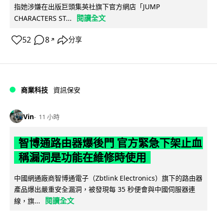
指她涉嫌在出版巨頭集英社旗下官方網店「JUMP
閱讀全文
CHARACTERS ST...
52
8
分享
↗
商業科技
資訊保安
Vin
11 小時
智博通路由器爆後門 官方緊急下架止血
稱漏洞是功能在維修時使用
中國網通廠商智博通電子（Zbtlink Electronics）旗下的路由器
產品爆出嚴重安全漏洞，被發現每 35 秒便會與中國伺服器連
閱讀全文
線，旗...