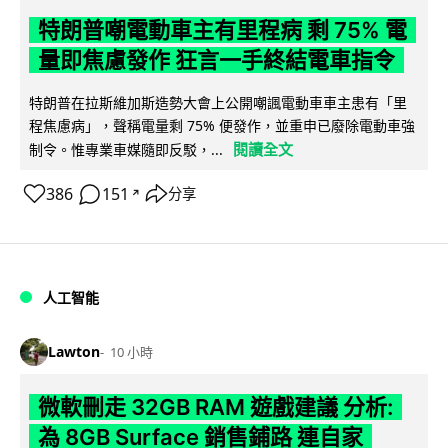
特朗普嘲電動車主有里程病 剩 75% 電
量即焦慮發作 狂言一手終結電車指令
特朗普在拉斯維加斯造勢大會上公開嘲諷電動車車主患有「里
程焦慮病」，聲稱電量剩 75% 便發作，並重申已廢除電動車強
閱讀全文
制令。惟專業車媒隨即反駁，...
386
151
分享
↗
人工智能
Lawton
10 小時
微軟刪走 32GB RAM 遊戲建議 分析:
為 8GB Surface 銷售鋪路 連自家