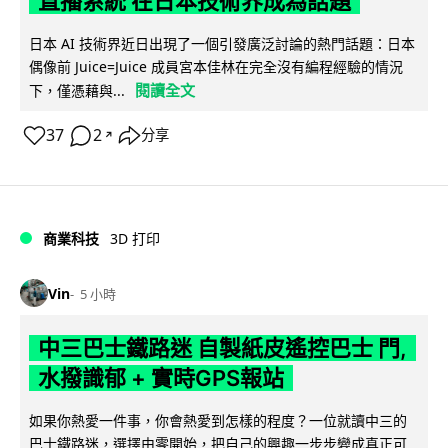
直播系統 在日本技術界成為話題
日本 AI 技術界近日出現了一個引發廣泛討論的熱門話題：日本
偶像前 Juice=Juice 成員宮本佳林在完全沒有編程經驗的情況
閱讀全文
下，僅憑藉與...
37
2
分享
↗
商業科技
3D 打印
Vin
5 小時
中三巴士鐵路迷 自製紙皮遙控巴士 門,
水撥識郁 + 實時GPS報站
如果你熱愛一件事，你會熱愛到怎樣的程度？一位就讀中三的
巴士鐵路迷，選擇由零開始，把自己的興趣一步步變成真正可