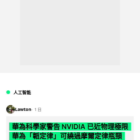
人工智能
Lawton
1 日
華為科學家警告 NVIDIA 已近物理極限
華為「韜定律」可繞過摩爾定律瓶頸