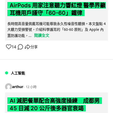
AirPods 用家注意聽力響紅燈 醫學界籲
耳機用戶謹守「60-60」鐵律
長時間高音量佩戴耳機可能導致永久性噪音性聽損。本文盤點 4
大聽力受損警號，介紹科學護耳的「60-60 原則」及 Apple 內
閱讀全文
置防護功能，...
14
分享
人工智能
arthur
12 小時
AI 減肥餐單配合高強度操練 成都男
45 日減 20 公斤後多器官衰竭