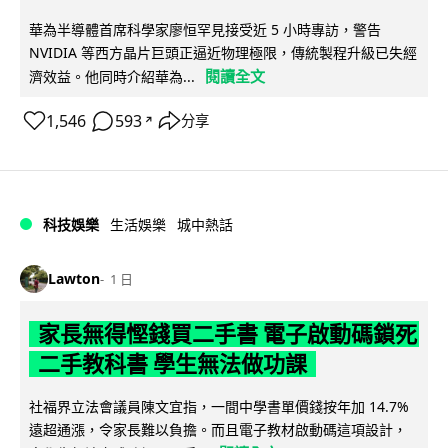
華為半導體首席科學家廖恒罕見接受近 5 小時專訪，警告
NVIDIA 等西方晶片巨頭正逼近物理極限，傳統製程升級已失經
閱讀全文
濟效益。他同時介紹華為...
1,546
593
分享
↗
科技娛樂
生活娛樂
城中熱話
Lawton
1 日
家長無得慳錢買二手書 電子啟動碼鎖死
二手教科書 學生無法做功課
社福界立法會議員陳文宜指，一間中學書單價錢按年加 14.7%
遠超通漲，令家長難以負擔。而且電子教材啟動碼這項設計，