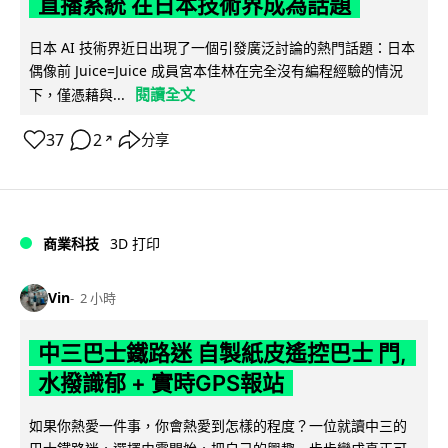
直播系統 在日本技術界成為話題
日本 AI 技術界近日出現了一個引發廣泛討論的熱門話題：日本
偶像前 Juice=Juice 成員宮本佳林在完全沒有編程經驗的情況
閱讀全文
下，僅憑藉與...
37
2
分享
↗
商業科技
3D 打印
Vin
2 小時
中三巴士鐵路迷 自製紙皮遙控巴士 門,
水撥識郁 + 實時GPS報站
如果你熱愛一件事，你會熱愛到怎樣的程度？一位就讀中三的