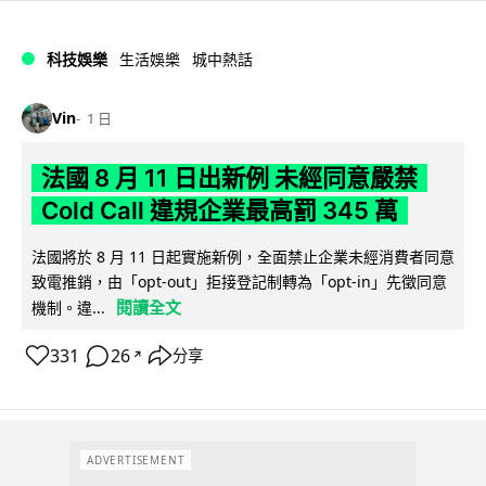
科技娛樂
生活娛樂
城中熱話
Vin
1 日
法國 8 月 11 日出新例 未經同意嚴禁
Cold Call 違規企業最高罰 345 萬
法國將於 8 月 11 日起實施新例，全面禁止企業未經消費者同意
致電推銷，由「opt-out」拒接登記制轉為「opt-in」先徵同意
閱讀全文
機制。違...
331
26
分享
↗
ADVERTISEMENT