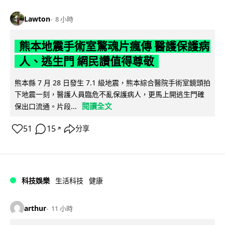
Lawton
8 小時
熊本地震手術室驚魂片瘋傳 醫護保護病
人、逃生門 網民讚值得尊敬
熊本縣 7 月 28 日發生 7.1 級地震，熊本綜合醫院手術室鏡頭拍
下地震一刻，醫護人員臨危不亂保護病人，更馬上開逃生門確
閱讀全文
保出口流通。片段...
51
15
分享
↗
科技娛樂
生活科技
健康
arthur
11 小時