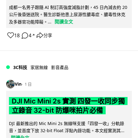
成都一名男子跟隨 AI 制訂高強度減脂計劃，45 日內減去約 20
公斤後昏迷送院。醫生診斷他患上尿源性膿毒症、膿毒性休克
閱讀全文
及多器官功能障礙。...
18
4
分享
↗
3C科技
家居無線
影音產品
Vin
1 日
DJI Mic Mini 2s 實測 四發一收同步獨
立錄音 32-bit 防爆咪拍片必備
DJI 最新推出的 Mic Mini 2s 無線咪支援「四發一收」分軌錄
音，並首度下放 32-bit Float 浮點內錄功能。本文經實測其...
閱讀全文