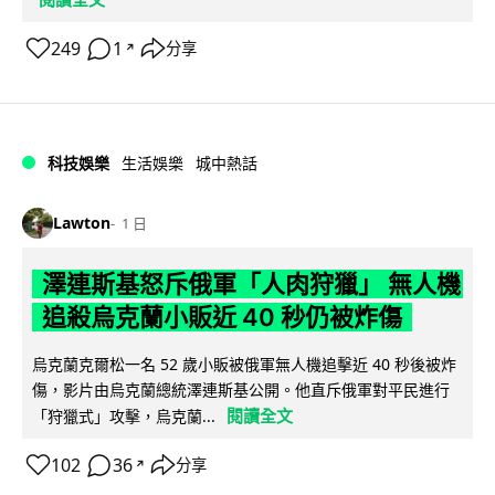
249
1
分享
↗
科技娛樂
生活娛樂
城中熱話
Lawton
1 日
澤連斯基怒斥俄軍「人肉狩獵」 無人機
追殺烏克蘭小販近 40 秒仍被炸傷
烏克蘭克爾松一名 52 歲小販被俄軍無人機追擊近 40 秒後被炸
傷，影片由烏克蘭總統澤連斯基公開。他直斥俄軍對平民進行
閱讀全文
「狩獵式」攻擊，烏克蘭...
102
36
分享
↗