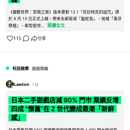
《魔獸世界：至暗之夜》版本更新 12.1「烏拉特克的詛咒」將
於 8 月 13 日正式上線，帶來全新區域「盤蛇島」、地城「毒牙
閱讀全文
祭壇」、新型態世...
115
分享
科技娛樂
遊戲情報
Lawton
1 日
日本二手遊戲店減 90% 門市 業績反增
四成 "懷舊"在 Z 世代變成最潮「新鮮
感」
日本零售巨頭 GEO 將懷舊遊戲銷售門市從 1,000 間大幅減至