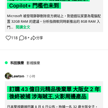
Copilot+ 門檻也未到
Microsoft 被發現靜靜刪除官方網站上，對遊戲玩家要為電腦配
置 32GB RAM 的建議。分析指微軟同時新推出的 8GB RAM 入
閱讀全文
門...
118
8
分享
↗
科技娛樂
影視娛樂
Lawton
7 小時
訂購 43 億日元精品後棄單 大阪女 2 年
後終被捕 涉海賊王,火影周邊產品
日本警視廳神田署 8 月 6 日公布，拘捕一名 32 歲大阪女子，