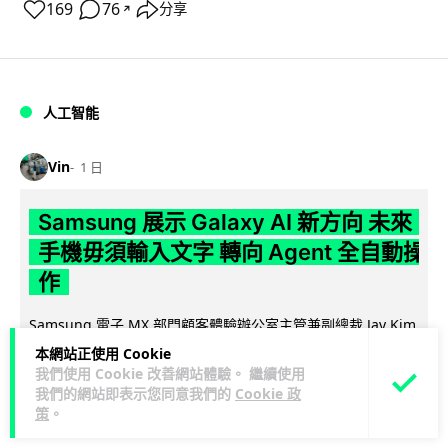
169
76
分享
↗
人工智能
Vin
1 日
Samsung 展示 Galaxy AI 新方向 未來
手機毋須輸入文字 轉向 Agent 全自動操
作
Samsung 電子 MX 部門顧客體驗辦公室主管兼副總裁 Jay Kim
閱讀全
表示，品牌正推動 Galaxy AI 邁向全自動化 Agent...
本網站正使用 Cookie
文
我們使用 Cookie 改善網站體驗。 繼續使用
我們的網站即表示您同意我們的
Cookie 政
策
。
27
4
分享
↗