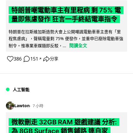
特朗普嘲電動車主有里程病 剩 75% 電
量即焦慮發作 狂言一手終結電車指令
特朗普在拉斯維加斯造勢大會上公開嘲諷電動車車主患有「里
程焦慮病」，聲稱電量剩 75% 便發作，並重申已廢除電動車強
閱讀全文
制令。惟專業車媒隨即反駁，...
386
151
分享
↗
人工智能
Lawton
7 小時
微軟刪走 32GB RAM 遊戲建議 分析:
為 8GB Surface 銷售鋪路 連自家