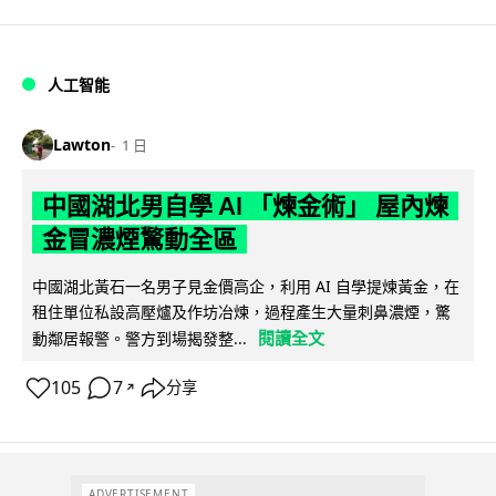
人工智能
Lawton
1 日
中國湖北男自學 AI 「煉金術」 屋內煉
金冒濃煙驚動全區
中國湖北黃石一名男子見金價高企，利用 AI 自學提煉黃金，在
租住單位私設高壓爐及作坊冶煉，過程產生大量刺鼻濃煙，驚
閱讀全文
動鄰居報警。警方到場揭發整...
105
7
分享
↗
ADVERTISEMENT