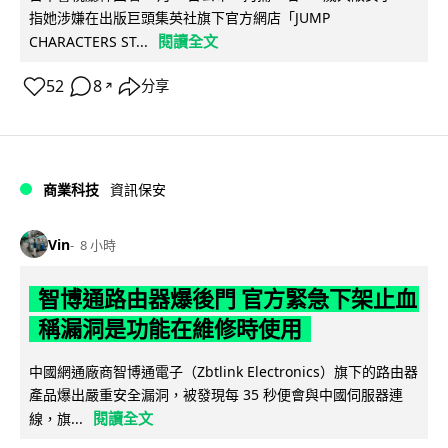
指她涉嫌在出版巨頭集英社旗下官方網店「JUMP
閱讀全文
CHARACTERS ST...
52
8
分享
↗
商業科技
資訊保安
Vin
8 小時
智博通路由器爆後門 官方緊急下架止血
稱漏洞是功能在維修時使用
中國網通廠商智博通電子（Zbtlink Electronics）旗下的路由器
產品爆出嚴重安全漏洞，被發現每 35 秒便會與中國伺服器連
閱讀全文
線，旗...