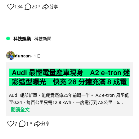
134
20
分享
↗
科技娛樂
科技新聞
duncan
1 日
Audi 最慳電量產車現身 A2 e-tron 迷
彩造型曝光 快充 26 分鐘充滿 8 成電
Audi 呢部新車，能耗竟然係25年前嘅一半。 A2 e-tron 風阻低
至0.24，每百公里只需12.8 kWh，一度電行到7.8公里。6...
閱讀全文
7
1
分享
↗