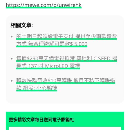
https://mewe.com/p/unwirehk
相關文章:
的士明日起須設電子支付 提供至少兩款繳費
方式 無合理辯解可罰款$ 5,000
售價$290萬天價電視抵港 奧地利 C SEED 摺
疊式 137 吋 MicroLED 電視
轉數快離奇收$10萬轉賬 醒目不私下轉賬退
款 網民: 小心騙徒
📮
更多精彩文章每日送到電子郵箱