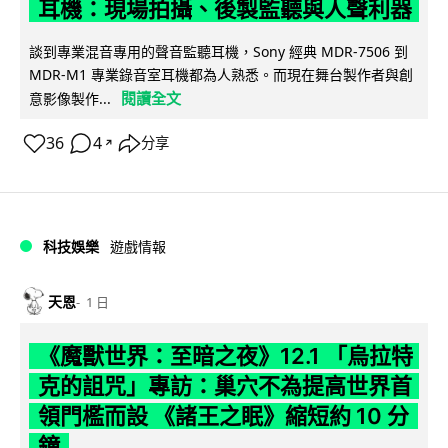
耳機：現場拍攝、後製監聽與人聲利器
談到專業混音專用的聲音監聽耳機，Sony 經典 MDR-7506 到
MDR-M1 專業錄音室耳機都為人熟悉。而現在舞台製作者與創
閱讀全文
意影像製作...
36
4
分享
↗
科技娛樂
遊戲情報
天恩
1 日
《魔獸世界：至暗之夜》12.1 「烏拉特
克的詛咒」專訪：巢穴不為提高世界首
領門檻而設 《諸王之眠》縮短約 10 分
鐘