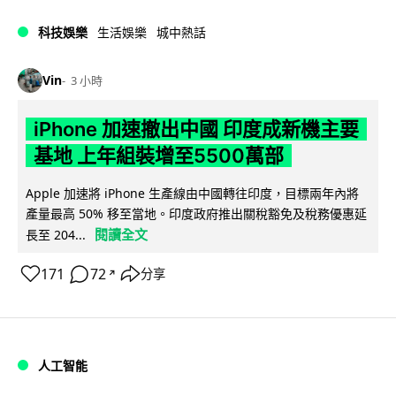
科技娛樂
生活娛樂
城中熱話
Vin
3 小時
iPhone 加速撤出中國 印度成新機主要
基地 上年組裝增至5500萬部
Apple 加速將 iPhone 生產線由中國轉往印度，目標兩年內將
產量最高 50% 移至當地。印度政府推出關稅豁免及稅務優惠延
閱讀全文
長至 204...
171
72
分享
↗
人工智能