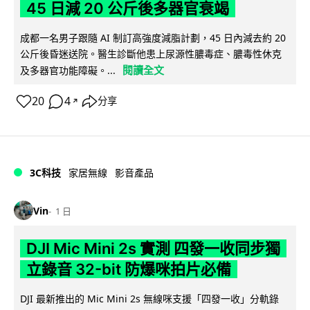
45 日減 20 公斤後多器官衰竭
成都一名男子跟隨 AI 制訂高強度減脂計劃，45 日內減去約 20
公斤後昏迷送院。醫生診斷他患上尿源性膿毒症、膿毒性休克
閱讀全文
及多器官功能障礙。...
20
4
分享
↗
3C科技
家居無線
影音產品
Vin
1 日
DJI Mic Mini 2s 實測 四發一收同步獨
立錄音 32-bit 防爆咪拍片必備
DJI 最新推出的 Mic Mini 2s 無線咪支援「四發一收」分軌錄