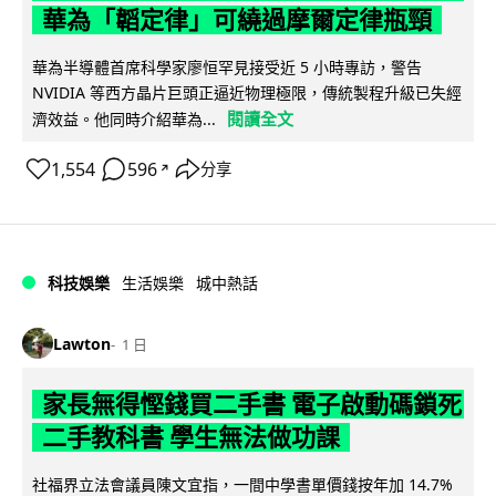
華為「韜定律」可繞過摩爾定律瓶頸
華為半導體首席科學家廖恒罕見接受近 5 小時專訪，警告
NVIDIA 等西方晶片巨頭正逼近物理極限，傳統製程升級已失經
閱讀全文
濟效益。他同時介紹華為...
1,554
596
分享
↗
科技娛樂
生活娛樂
城中熱話
Lawton
1 日
家長無得慳錢買二手書 電子啟動碼鎖死
二手教科書 學生無法做功課
社福界立法會議員陳文宜指，一間中學書單價錢按年加 14.7%