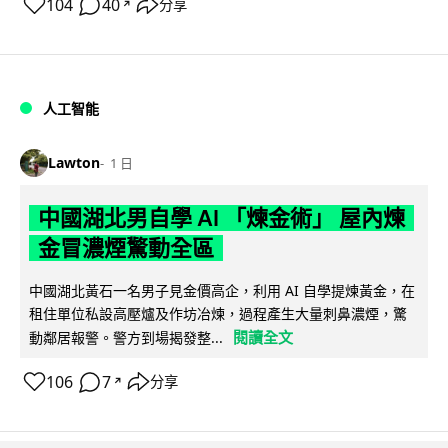
104
40
分享
↗
人工智能
Lawton
1 日
中國湖北男自學 AI 「煉金術」 屋內煉
金冒濃煙驚動全區
中國湖北黃石一名男子見金價高企，利用 AI 自學提煉黃金，在
租住單位私設高壓爐及作坊冶煉，過程產生大量刺鼻濃煙，驚
閱讀全文
動鄰居報警。警方到場揭發整...
106
7
分享
↗