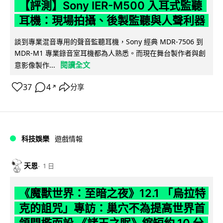
【評測】Sony IER-M500 入耳式監聽
耳機：現場拍攝、後製監聽與人聲利器
談到專業混音專用的聲音監聽耳機，Sony 經典 MDR-7506 到
MDR-M1 專業錄音室耳機都為人熟悉。而現在舞台製作者與創
閱讀全文
意影像製作...
37
4
分享
↗
科技娛樂
遊戲情報
天恩
1 日
《魔獸世界：至暗之夜》12.1 「烏拉特
克的詛咒」專訪：巢穴不為提高世界首
領門檻而設 《諸王之眠》縮短約 10 分