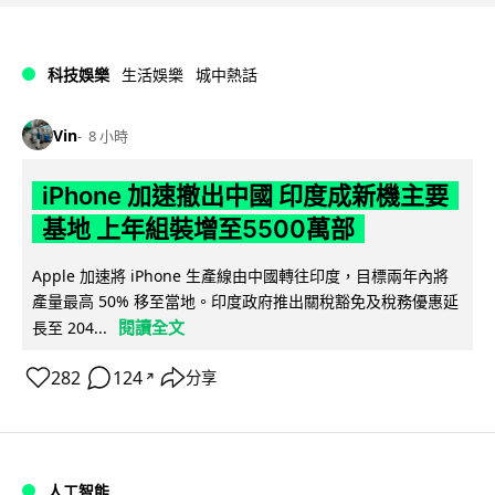
科技娛樂
生活娛樂
城中熱話
Vin
8 小時
iPhone 加速撤出中國 印度成新機主要
基地 上年組裝增至5500萬部
Apple 加速將 iPhone 生產線由中國轉往印度，目標兩年內將
產量最高 50% 移至當地。印度政府推出關稅豁免及稅務優惠延
閱讀全文
長至 204...
282
124
分享
↗
人工智能