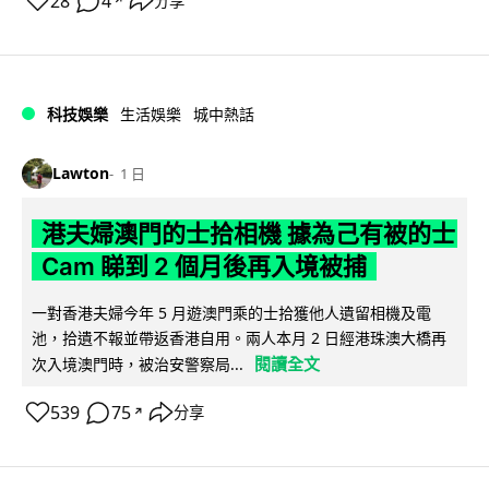
28
4
分享
↗
科技娛樂
生活娛樂
城中熱話
Lawton
1 日
港夫婦澳門的士拾相機 據為己有被的士
Cam 睇到 2 個月後再入境被捕
一對香港夫婦今年 5 月遊澳門乘的士拾獲他人遺留相機及電
池，拾遺不報並帶返香港自用。兩人本月 2 日經港珠澳大橋再
閱讀全文
次入境澳門時，被治安警察局...
539
75
分享
↗