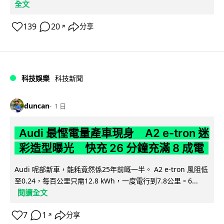
全文
139
20
分享
↗
科技娛樂
科技新聞
duncan
1 日
Audi 最慳電量產車現身 A2 e-tron 迷
彩造型曝光 快充 26 分鐘充滿 8 成電
Audi 呢部新車，能耗竟然係25年前嘅一半。 A2 e-tron 風阻低
至0.24，每百公里只需12.8 kWh，一度電行到7.8公里。6...
閱讀全文
7
1
分享
↗