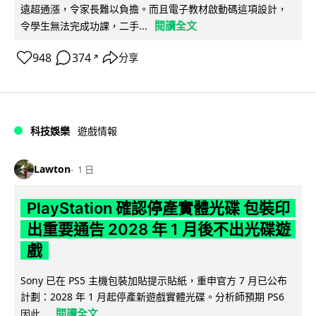
遠超通漲，令家長難以負擔。而且電子教材啟動碼這項設計，
閱讀全文
令學生無法完成功課，二手...
948
374
分享
↗
科技娛樂
遊戲情報
Lawton
1 日
PlayStation 確認停產實體光碟 包裝印
出重要通告 2028 年 1 月後不出光碟遊
戲
Sony 已在 PS5 主機包裝加貼提示貼紙，重申官方 7 月已公布
計劃：2028 年 1 月起停產新遊戲實體光碟。分析師預期 PS6
閱讀全文
因此...