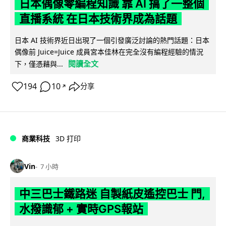
日本偶像零編程知識 靠 AI 搞了一整個
直播系統 在日本技術界成為話題
日本 AI 技術界近日出現了一個引發廣泛討論的熱門話題：日本
偶像前 Juice=Juice 成員宮本佳林在完全沒有編程經驗的情況
閱讀全文
下，僅憑藉與...
194
10
分享
↗
商業科技
3D 打印
Vin
7 小時
中三巴士鐵路迷 自製紙皮遙控巴士 門,
水撥識郁 + 實時GPS報站