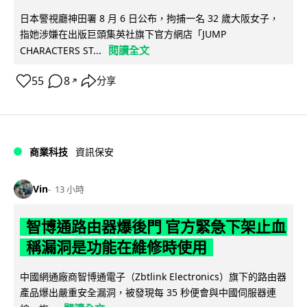
日本警視廳神田署 8 月 6 日公布，拘捕一名 32 歲大阪女子，
指她涉嫌在出版巨頭集英社旗下官方網店「JUMP
閱讀全文
CHARACTERS ST...
55
8
分享
↗
商業科技
資訊保安
Vin
13 小時
智博通路由器爆後門 官方緊急下架止血
稱漏洞是功能在維修時使用
中國網通廠商智博通電子（Zbtlink Electronics）旗下的路由器
產品爆出嚴重安全漏洞，被發現每 35 秒便會與中國伺服器連