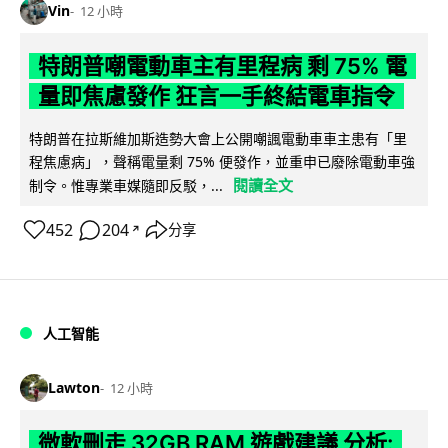
Vin
12 小時
特朗普嘲電動車主有里程病 剩 75% 電
量即焦慮發作 狂言一手終結電車指令
特朗普在拉斯維加斯造勢大會上公開嘲諷電動車車主患有「里
程焦慮病」，聲稱電量剩 75% 便發作，並重申已廢除電動車強
閱讀全文
制令。惟專業車媒隨即反駁，...
452
204
分享
↗
人工智能
Lawton
12 小時
微軟刪走 32GB RAM 遊戲建議 分析: