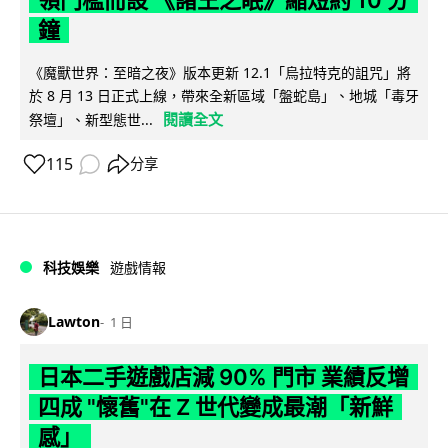
鐘
《魔獸世界：至暗之夜》版本更新 12.1「烏拉特克的詛咒」將
於 8 月 13 日正式上線，帶來全新區域「盤蛇島」、地城「毒牙
閱讀全文
祭壇」、新型態世...
115
分享
科技娛樂
遊戲情報
Lawton
1 日
日本二手遊戲店減 90% 門市 業績反增
四成 "懷舊"在 Z 世代變成最潮「新鮮
感」