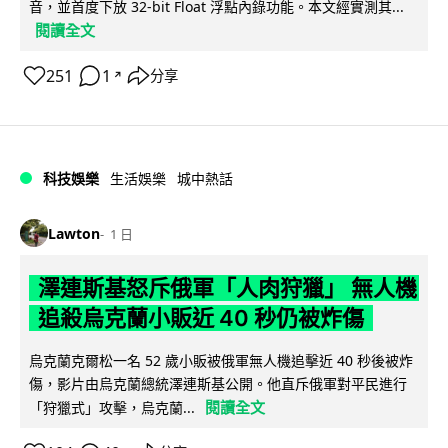
音，並首度下放 32-bit Float 浮點內錄功能。本文經實測其...
閱讀全文
251
1
分享
↗
科技娛樂
生活娛樂
城中熱話
Lawton
1 日
澤連斯基怒斥俄軍「人肉狩獵」 無人機
追殺烏克蘭小販近 40 秒仍被炸傷
烏克蘭克爾松一名 52 歲小販被俄軍無人機追擊近 40 秒後被炸
傷，影片由烏克蘭總統澤連斯基公開。他直斥俄軍對平民進行
閱讀全文
「狩獵式」攻擊，烏克蘭...