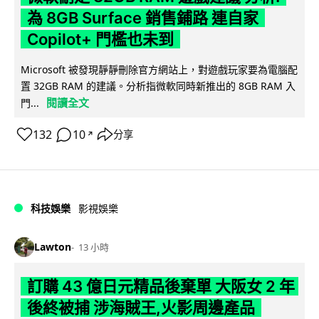
為 8GB Surface 銷售鋪路 連自家
Copilot+ 門檻也未到
Microsoft 被發現靜靜刪除官方網站上，對遊戲玩家要為電腦配
置 32GB RAM 的建議。分析指微軟同時新推出的 8GB RAM 入
閱讀全文
門...
132
10
分享
↗
科技娛樂
影視娛樂
Lawton
13 小時
訂購 43 億日元精品後棄單 大阪女 2 年
後終被捕 涉海賊王,火影周邊產品