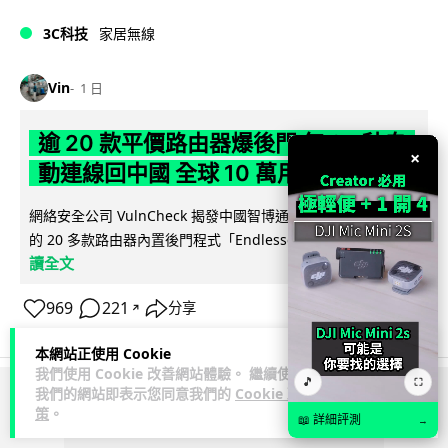
3C科技
家居無線
Vin
1 日
逾 20 款平價路由器爆後門 每 35 秒自
×
動連線回中國 全球 10 萬用家私隱堪憂
網絡安全公司 VulnCheck 揭發中國智博通電子（Zbtlink）生產
閱
的 20 多款路由器內置後門程式「Endlessdoors」（無盡...
讀全文
969
221
分享
↗
本網站正使用 Cookie
我們使用 Cookie 改善網站體驗。 繼續使用
🎵
⛶
我們的網站即表示您同意我們的
Cookie 政
ADVERTISEMENT
策
。
📖 詳細評測
→