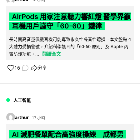
AirPods 用家注意聽力響紅燈 醫學界籲
耳機用戶謹守「60-60」鐵律
長時間高音量佩戴耳機可能導致永久性噪音性聽損。本文盤點 4
大聽力受損警號，介紹科學護耳的「60-60 原則」及 Apple 內
閱讀全文
置防護功能，...
16
分享
人工智能
arthur
17 小時
AI 減肥餐單配合高強度操練 成都男