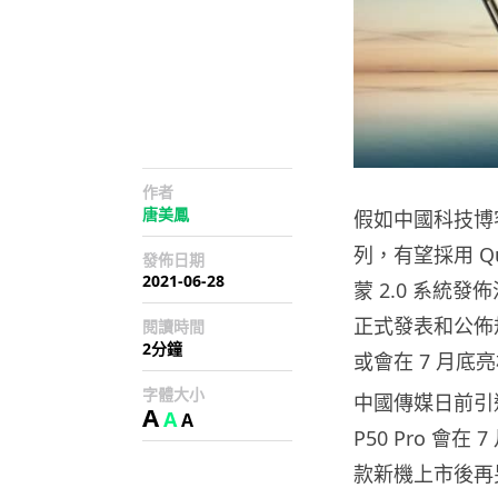
作者
唐美鳳
假如中國科技博
列，有望採用 Qua
發佈日期
2021-06-28
蒙 2.0 系統
正式發表和公佈
閱讀時間
2分鐘
或會在 7 月底
字體大小
中國傳媒日前引述
A
A
A
P50 Pro 會
款新機上市後再另覓