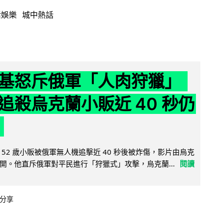
活娛樂
城中熱話
基怒斥俄軍「人肉狩獵」
追殺烏克蘭小販近 40 秒仍
52 歲小販被俄軍無人機追擊近 40 秒後被炸傷，影片由烏克
開。他直斥俄軍對平民進行「狩獵式」攻擊，烏克蘭...
閱讀
分享