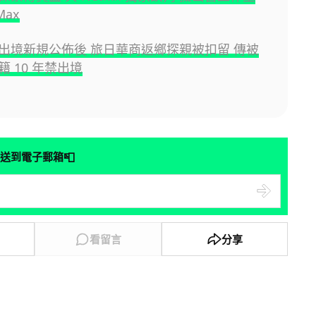
Max
出境新規公佈後 旅日華商返鄉探親被扣留 傳被
 10 年禁出境
📮
送到電子郵箱
看留言
分享