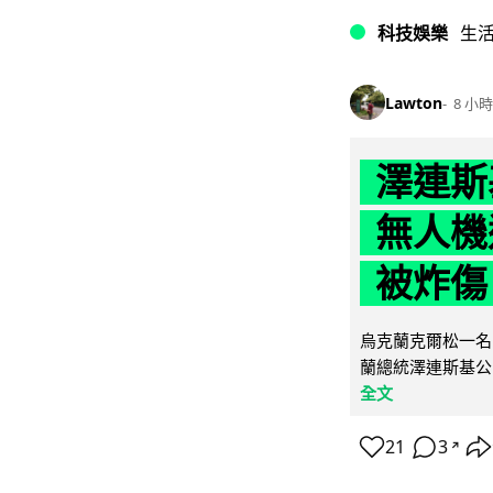
科技娛樂
生
Lawton
8 小時
澤連斯
無人機
被炸傷
烏克蘭克爾松一名 
蘭總統澤連斯基公
全文
21
3
↗