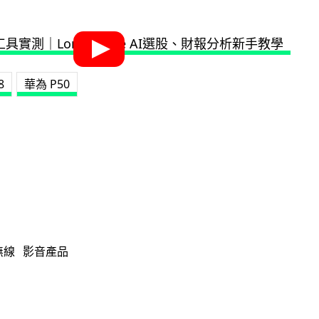
8
華為 P50
無線
影音產品