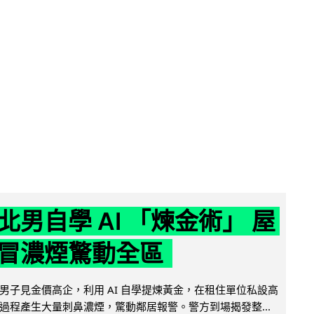
北男自學 AI 「煉金術」 屋
冒濃煙驚動全區
男子見金價高企，利用 AI 自學提煉黃金，在租住單位私設高
過程產生大量刺鼻濃煙，驚動鄰居報警。警方到場揭發整...