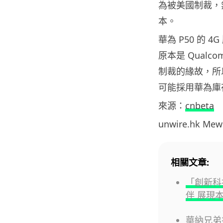
為被美國制裁，無
本。
華為 P50 的 4
原本是 Qual
制裁的緣故，所以
可能採用華為庫存的
來源：
cnbeta
unwire.hk M
相關文章:
「創新科技
伴 展現
華納兄弟探