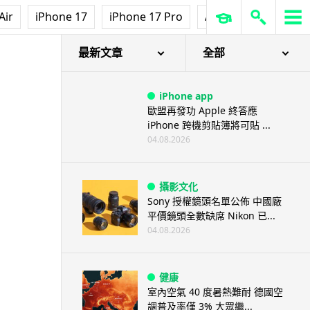
Air
iPhone 17
iPhone 17 Pro
AirPods Pro 3
Ap
最新文章
全部
iPhone app
歐盟再發功 Apple 終答應
iPhone 跨機剪貼簿將可貼 ...
04.08.2026
攝影文化
Sony 授權鏡頭名單公佈 中國廠
平價鏡頭全數缺席 Nikon 已...
04.08.2026
健康
室內空氣 40 度暑熱難耐 德國空
調普及率僅 3% 大眾繼...