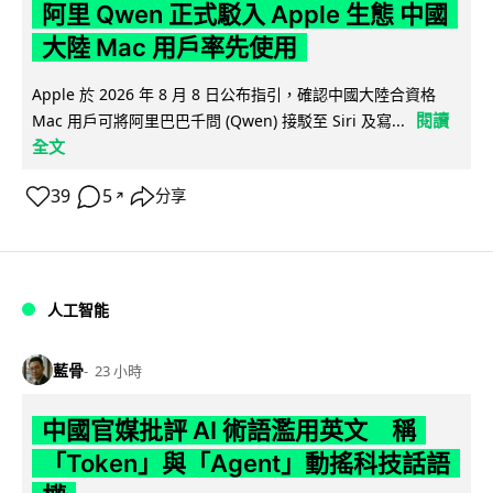
阿里 Qwen 正式駁入 Apple 生態 中國
大陸 Mac 用戶率先使用
Apple 於 2026 年 8 月 8 日公布指引，確認中國大陸合資格
閱讀
Mac 用戶可將阿里巴巴千問 (Qwen) 接駁至 Siri 及寫...
全文
39
5
分享
↗
人工智能
藍骨
23 小時
中國官媒批評 AI 術語濫用英文 稱
「Token」與「Agent」動搖科技話語