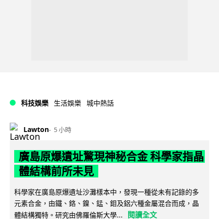
科技娛樂
生活娛樂
城中熱話
Lawton
5 小時
廣島原爆遺址驚現神秘合金 科學家指晶
體結構前所未見
科學家在廣島原爆遺址沙灘樣本中，發現一種從未有記錄的多
元素合金，由鐵、鉻、鎳、錳、鉬及鋁六種金屬混合而成，晶
閱讀全文
體結構獨特。研究由佛羅倫斯大學...