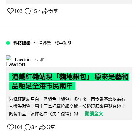
103
15
分享
↗
科技娛樂
生活娛樂
城中熱話
Lawton
7 小時
港鐵紅磡站現「黐地銀包」 原來是藝術
品呃足全港市民兩年
港鐵紅磡站月台一個銀色「銀包」多年來一再令乘客誤以為有
人遺失財物，事主原本打算拾起交還，卻發現原來是黏在地上
閱讀全文
的藝術品。這件名為《失而復得》的...
101
3
分享
↗