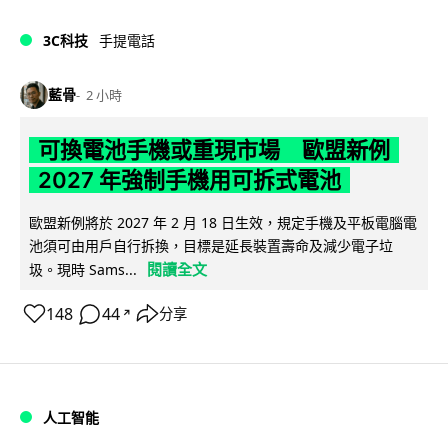
3C科技
手提電話
藍骨
2 小時
可換電池手機或重現市場 歐盟新例
2027 年強制手機用可拆式電池
歐盟新例將於 2027 年 2 月 18 日生效，規定手機及平板電腦電
池須可由用戶自行拆換，目標是延長裝置壽命及減少電子垃
閱讀全文
圾。現時 Sams...
148
44
分享
↗
人工智能