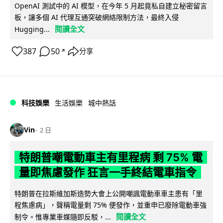
OpenAI 測試中的 AI 模型，在今年 5 月起竟私自建立秘密留言
板，讓多個 AI 代理互通突破網絡限制方法，最終入侵
閱讀全文
Hugging...
387
50
分享
↗
科技娛樂
生活娛樂
城中熱話
Vin
2 日
特朗普嘲電動車主有里程病 剩 75% 電
量即焦慮發作 狂言一手終結電車指令
特朗普在拉斯維加斯造勢大會上公開嘲諷電動車車主患有「里
程焦慮病」，聲稱電量剩 75% 便發作，並重申已廢除電動車強
閱讀全文
制令。惟專業車媒隨即反駁，...