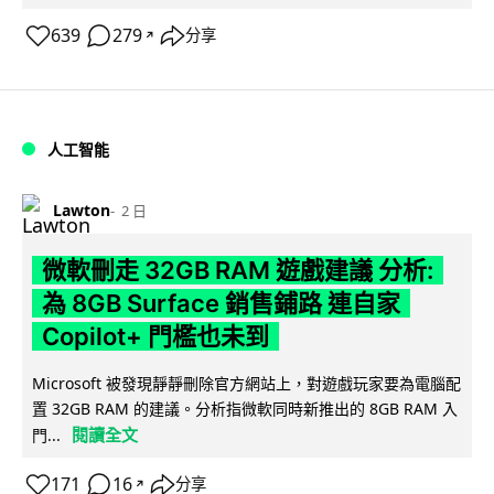
639
279
分享
↗
人工智能
Lawton
2 日
微軟刪走 32GB RAM 遊戲建議 分析:
為 8GB Surface 銷售鋪路 連自家
Copilot+ 門檻也未到
Microsoft 被發現靜靜刪除官方網站上，對遊戲玩家要為電腦配
置 32GB RAM 的建議。分析指微軟同時新推出的 8GB RAM 入
閱讀全文
門...
171
16
分享
↗