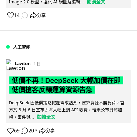
閱讀全文
Image 2.0 模型，強化 AI 繪圖及編輯...
14
分享
人工智能
Lawton
1 日
低價不再！DeepSeek 大幅加價在即
低價搶客反釀運算資源告急
DeepSeek 因低價策略掀起需求熱潮，運算資源不勝負荷，官
方於 8 月 6 日宣布即將大幅上調 API 收費，惟未公布具體加
閱讀全文
幅。事件與...
69
20
分享
↗