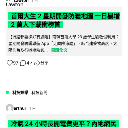
Lawton
1 日
首爾大生 2 星期開發防曬地圖 一日暴增
2 萬人下載衝榜首
【行路都要揀好有遮陰】南韓首爾大學 23 歲學生劉敏俊利用 2
星期開發防曬導航 App「走向陰涼處」，結合建築物高度、太
閱讀全文
陽仰角及行道樹陰影...
97
4
分享
↗
科技娛樂
科技新聞
arthur
1 日
冷氣 24 小時長開電費更平？內地網民