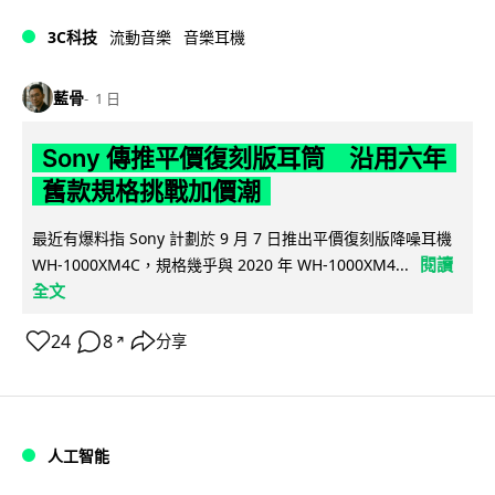
3C科技
流動音樂
音樂耳機
藍骨
1 日
Sony 傳推平價復刻版耳筒 沿用六年
舊款規格挑戰加價潮
最近有爆料指 Sony 計劃於 9 月 7 日推出平價復刻版降噪耳機
閱讀
WH-1000XM4C，規格幾乎與 2020 年 WH-1000XM4...
全文
24
8
分享
↗
人工智能