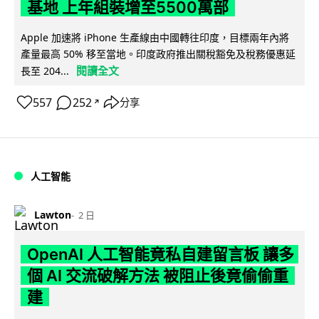
基地 上年組裝增至5500萬部
Apple 加速將 iPhone 生產線由中國轉往印度，目標兩年內將
產量最高 50% 移至當地。印度政府推出關稅豁免及稅務優惠延
閱讀全文
長至 204...
557
252
分享
↗
人工智能
Lawton
2 日
OpenAI 人工智能竟私自建留言板 讓多
個 AI 交流破解方法 被阻止後竟偷偷重
建