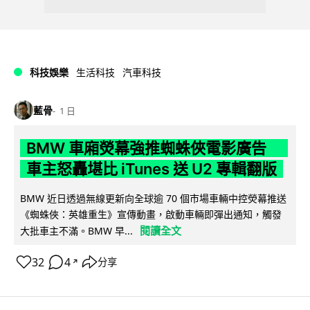
科技娛樂
生活科技
汽車科技
藍骨
1 日
BMW 車廂熒幕強推蜘蛛俠電影廣告
車主怒轟堪比 iTunes 送 U2 專輯翻版
BMW 近日透過無線更新向全球逾 70 個市場車輛中控熒幕推送
《蜘蛛俠：英雄重生》宣傳動畫，啟動車輛即彈出通知，觸發
閱讀全文
大批車主不滿。BMW 早...
32
4
分享
↗