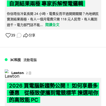
自測結果兩極 專家拆解慳電邏輯
你信唔信冷氣長開 24 小時，電費反而平過開開關關？內地網民
實測結果兩極，有人一個月電費只需 118 元人民幣，有人飆到
閱讀全文
過千。電力部門話不能...
39
分享
3C科技
流動電腦
Lawton
2 日
2026 買電腦新趨勢公開！ 如何享最多
優惠 從極致便攜到電競標竿 揀選啱你
的高效能 PC