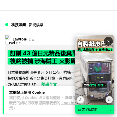
科技娛樂
影視娛樂
Lawton
2 日
×
訂購 43 億日元精品後棄單 大阪女 2 年
後終被捕 涉海賊王,火影周邊產品
日本警視廳神田署 8 月 6 日公布，拘捕一名 32 歲大阪女子，
指她涉嫌在出版巨頭集英社旗下官方網店「JUMP
閱讀全文
CHARACTERS ST...
本網站正使用 Cookie
79
10
分享
↗
我們使用 Cookie 改善網站體驗。 繼續使用
🎵
⛶
我們的網站即表示您同意我們的
Cookie 政
策
。
📖 文字版訪問
→