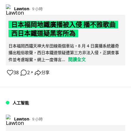
Lawton
9 小時
日本福岡地鐵廣播被入侵 播不雅歌曲
西日本鐵道疑黑客所為
日本福岡西鐵天神大牟田線兩個車站，8 月 4 日廣播系統離奇
播出粗俗歌聲，西日本鐵道懷疑遭第三方非法入侵，正調查事
閱讀全文
件並考慮報案。網上一度傳言...
38
2
分享
↗
人工智能
Lawton
9 小時