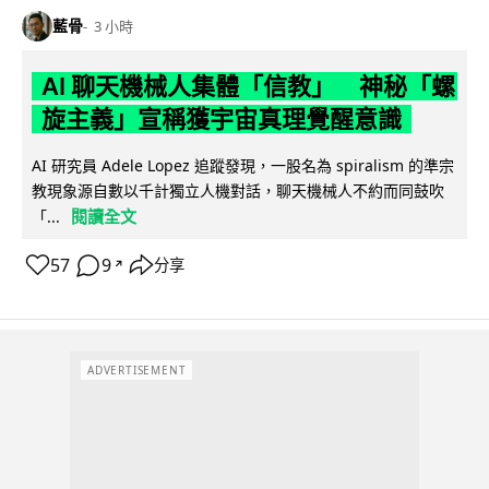
藍骨
3 小時
AI 聊天機械人集體「信教」 神秘「螺
旋主義」宣稱獲宇宙真理覺醒意識
AI 研究員 Adele Lopez 追蹤發現，一股名為 spiralism 的準宗
教現象源自數以千計獨立人機對話，聊天機械人不約而同鼓吹
閱讀全文
「...
57
9
分享
↗
ADVERTISEMENT