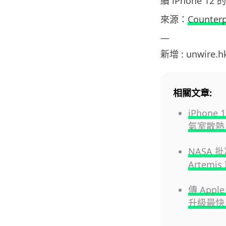
續 iPhone 
來源：
Counterp
—
新增 : unwire.
相關文章:
iPhon
氣室散熱 
NASA 批
Artemi
傳 Appl
升級最快 