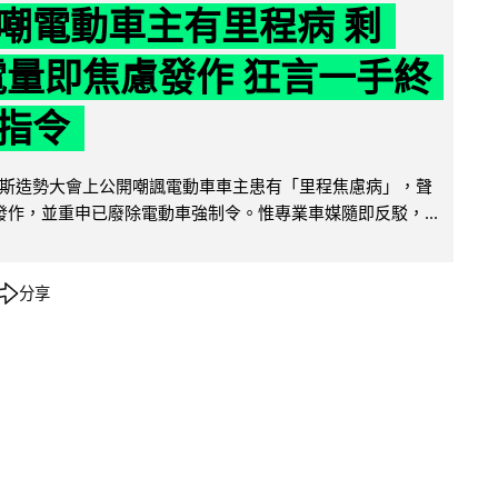
嘲電動車主有里程病 剩
 電量即焦慮發作 狂言一手終
指令
斯造勢大會上公開嘲諷電動車車主患有「里程焦慮病」，聲
便發作，並重申已廢除電動車強制令。惟專業車媒隨即反駁，...
分享