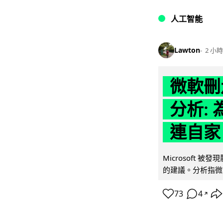
人工智能
Lawton
2 小時
微軟刪走
分析: 
連自家 
Microsoft 
的建議。分析指微軟同
73
4
↗