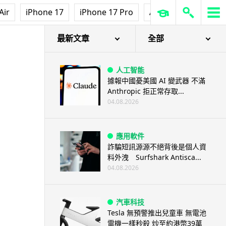
Air
iPhone 17
iPhone 17 Pro
AirPods Pro 3
Ap
最新文章
全部
人工智能
據報中國憂美國 AI 變武器 不滿
Anthropic 拒正常存取...
04.08.2026
應用軟件
詐騙短訊源源不絕背後是個人資
料外洩 Surfshark Antisca...
04.08.2026
汽車科技
Tesla 無預警推出兒童車 無電池
電機一樣秒殺 炒至約港幣39萬