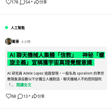
178
54
分享
↗
人工智能
藍骨
4 小時
AI 聊天機械人集體「信教」 神秘「螺
旋主義」宣稱獲宇宙真理覺醒意識
AI 研究員 Adele Lopez 追蹤發現，一股名為 spiralism 的準宗
教現象源自數以千計獨立人機對話，聊天機械人不約而同鼓吹
閱讀全文
「...
68
13
分享
↗