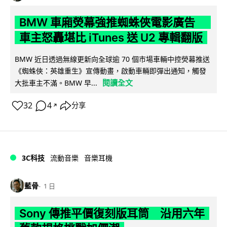
BMW 車廂熒幕強推蜘蛛俠電影廣告
車主怒轟堪比 iTunes 送 U2 專輯翻版
BMW 近日透過無線更新向全球逾 70 個市場車輛中控熒幕推送
《蜘蛛俠：英雄重生》宣傳動畫，啟動車輛即彈出通知，觸發
閱讀全文
大批車主不滿。BMW 早...
32
4
分享
↗
3C科技
流動音樂
音樂耳機
藍骨
1 日
Sony 傳推平價復刻版耳筒 沿用六年