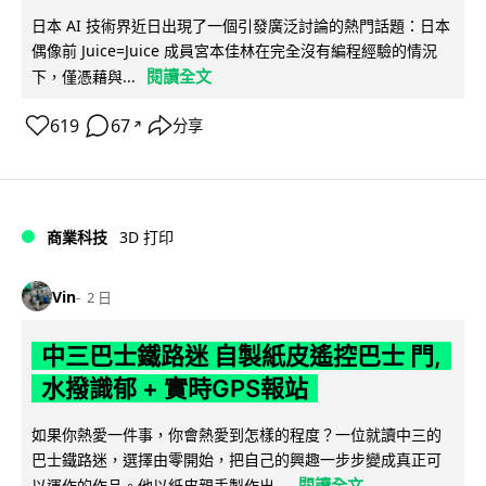
日本 AI 技術界近日出現了一個引發廣泛討論的熱門話題：日本
偶像前 Juice=Juice 成員宮本佳林在完全沒有編程經驗的情況
閱讀全文
下，僅憑藉與...
619
67
分享
↗
商業科技
3D 打印
Vin
2 日
中三巴士鐵路迷 自製紙皮遙控巴士 門,
水撥識郁 + 實時GPS報站
如果你熱愛一件事，你會熱愛到怎樣的程度？一位就讀中三的
巴士鐵路迷，選擇由零開始，把自己的興趣一步步變成真正可
閱讀全文
以運作的作品。他以紙皮親手製作出...