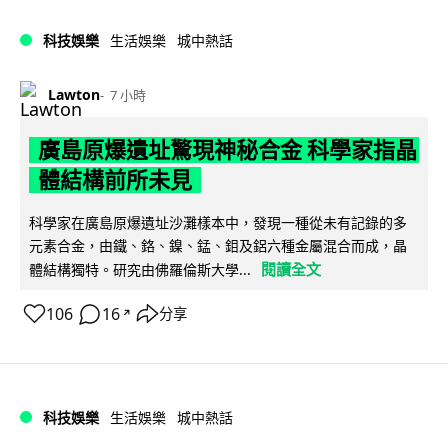
科技娛樂
生活娛樂
城中熱話
Lawton
7 小時
廣島原爆遺址驚現神秘合金 科學家指晶
體結構前所未見
科學家在廣島原爆遺址沙灘樣本中，發現一種從未有記錄的多
元素合金，由鐵、鉻、鎳、錳、鉬及鋁六種金屬混合而成，晶
閱讀全文
體結構獨特。研究由佛羅倫斯大學...
106
16
分享
↗
科技娛樂
生活娛樂
城中熱話