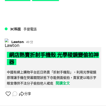
3C科技
手提電話
Lawton
49 分
網店熱賣折射手機殼 光學稜鏡變偷拍神
器
中國有網上購物平台近日熱賣「折射手機殼」，利用光學稜鏡
原理讓手機在熒幕關閉狀態下亦能側面偷拍，賣家更以暗示字
閱讀全文
眼宣傳供不法分子偷拍他人裙底
分享