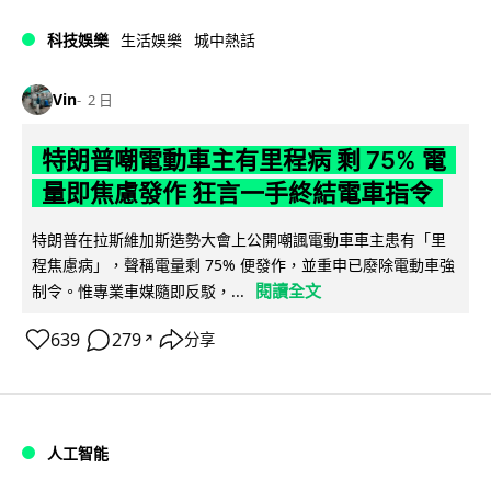
科技娛樂
生活娛樂
城中熱話
Vin
2 日
特朗普嘲電動車主有里程病 剩 75% 電
量即焦慮發作 狂言一手終結電車指令
特朗普在拉斯維加斯造勢大會上公開嘲諷電動車車主患有「里
程焦慮病」，聲稱電量剩 75% 便發作，並重申已廢除電動車強
閱讀全文
制令。惟專業車媒隨即反駁，...
639
279
分享
↗
人工智能