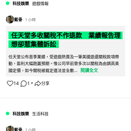
科技娛樂
遊戲情報
藍骨
1 小時
任天堂多收關稅不作退款 業績報告理
想卻惹集體訴訟
任天堂公布首季業績，受遊戲熱賣及一筆美國退還關稅款項帶
動，盈利大幅跑贏預期。惟公司早前曾多次以關稅為由調高美
閱讀全文
國定價，如今關稅被裁定違法並全數...
14
1
分享
↗
科技娛樂
生活科技
藍骨
2 小時