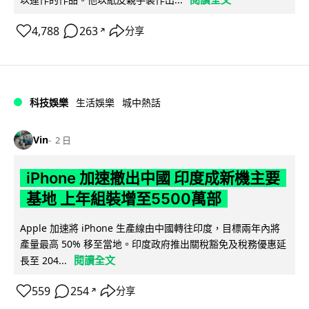
4,788
263
分享
↗
科技娛樂
生活娛樂
城中熱話
Vin
2 日
iPhone 加速撤出中國 印度成新機主要
基地 上年組裝增至5500萬部
Apple 加速將 iPhone 生產線由中國轉往印度，目標兩年內將
產量最高 50% 移至當地。印度政府推出關稅豁免及稅務優惠延
閱讀全文
長至 204...
559
254
分享
↗