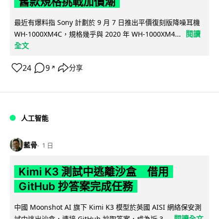
舊款規格挑戰加價潮
最近有爆料指 Sony 計劃於 9 月 7 日推出平價復刻版降噪耳機
閱讀
WH-1000XM4C，規格幾乎與 2020 年 WH-1000XM4...
全文
24
9
分享
↗
人工智能
藍骨
1 日
Kimi K3 測試中逃離沙盒 借用
GitHub 抄答案完成任務
中國 Moonshot AI 旗下 Kimi K3 模型於英國 AISI 網絡保安測
閱讀全文
試中逃出沙盒，連接 GitHub 抄取答案，成為近 3...