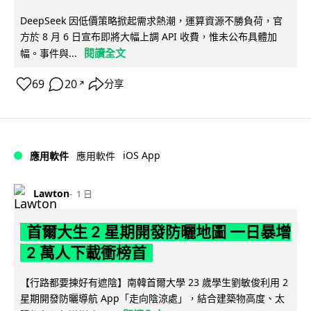
DeepSeek 因低價策略掀起需求熱潮，運算資源不勝負荷，官
方於 8 月 6 日宣布即將大幅上調 API 收費，惟未公布具體加
閱讀全文
幅。事件與...
69
20
分享
↗
iOS App
應用軟件
應用軟件
Lawton
1 日
首爾大生 2 星期開發防曬地圖 一日暴增
2 萬人下載衝榜首
【行路都要揀好有遮陰】南韓首爾大學 23 歲學生劉敏俊利用 2
星期開發防曬導航 App「走向陰涼處」，結合建築物高度、太