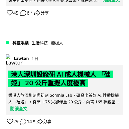
45
6
分享
↗
科技娛樂
生活科技
機械人
Lawton
1 日
港人深圳設廠研 AI 成人機械人 「硅
姬」 20 公斤重擬人度極高
香港人於深圳創辦初創 Somnia Lab，研發出首款 AI 性愛機械
人「硅姬」，身高 1.75 米卻僅重 20 公斤，內置 165 種親密...
閱讀全文
29
14
分享
↗