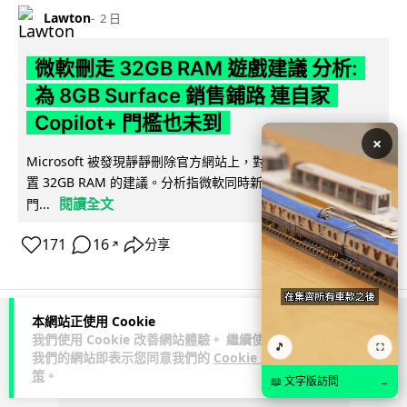
Lawton
2 日
微軟刪走 32GB RAM 遊戲建議 分析:
為 8GB Surface 銷售鋪路 連自家
Copilot+ 門檻也未到
×
Microsoft 被發現靜靜刪除官方網站上，對遊戲玩家要為電腦配
置 32GB RAM 的建議。分析指微軟同時新推出的 8GB RAM 入
閱讀全文
門...
171
16
分享
↗
本網站正使用 Cookie
ADVERTISEMENT
我們使用 Cookie 改善網站體驗。 繼續使用
🎵
⛶
我們的網站即表示您同意我們的
Cookie 政
策
。
📖 文字版訪問
→