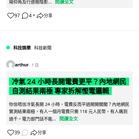
閱讀全文
陽仰角及行道樹陰影...
97
4
分享
↗
科技娛樂
科技新聞
arthur
1 日
冷氣 24 小時長開電費更平？內地網民
自測結果兩極 專家拆解慳電邏輯
你信唔信冷氣長開 24 小時，電費反而平過開開關關？內地網民
實測結果兩極，有人一個月電費只需 118 元人民幣，有人飆到
閱讀全文
過千。電力部門話不能...
39
分享