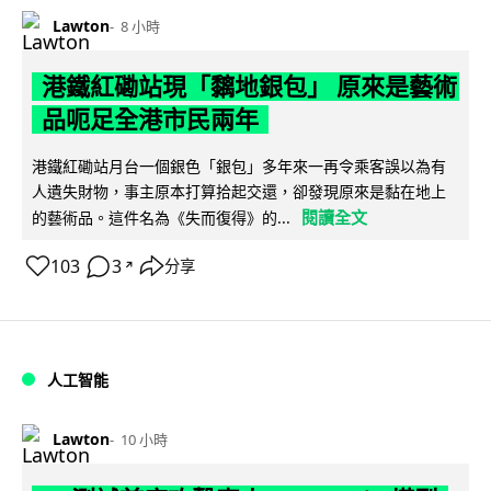
Lawton
8 小時
港鐵紅磡站現「黐地銀包」 原來是藝術
品呃足全港市民兩年
港鐵紅磡站月台一個銀色「銀包」多年來一再令乘客誤以為有
人遺失財物，事主原本打算拾起交還，卻發現原來是黏在地上
閱讀全文
的藝術品。這件名為《失而復得》的...
103
3
分享
↗
人工智能
Lawton
10 小時