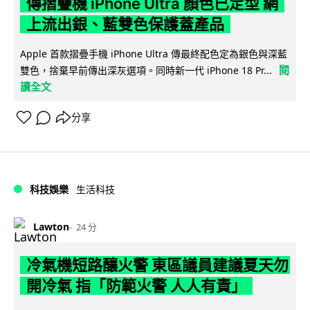
傳摺疊機 iPhone Ultra 顏色已定型 網
上流出銀、藍雙色保護蓋產品
Apple 首款摺疊手機 iPhone Ultra 傳最終配色定為銀色與深藍
閱
雙色，捨棄早前傳出深灰選項。同時新一代 iPhone 18 Pr...
讀全文
分享
科技娛樂
生活科技
Lawton
24 分
冷氣機短路釀火警 東區議員建議夏天勿
開冷氣 指「防範火警 人人有責」