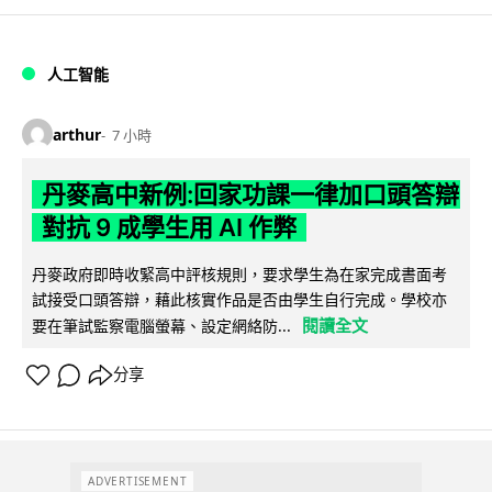
人工智能
arthur
7 小時
丹麥高中新例:回家功課一律加口頭答辯
對抗 9 成學生用 AI 作弊
丹麥政府即時收緊高中評核規則，要求學生為在家完成書面考
試接受口頭答辯，藉此核實作品是否由學生自行完成。學校亦
閱讀全文
要在筆試監察電腦螢幕、設定網絡防...
分享
ADVERTISEMENT