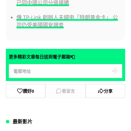
已同中國公司分道揚鑣
傳 TP-Link 創辦人夫婦申「特朗普金卡」 公
司仍受美國國安調查
📮
更多精彩文章每日送到電子郵箱
讚好
0
看留言
分享
最新影片