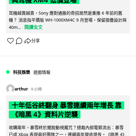
典耳機 XM4 低價登場
耳機越賣越貴，Sony 應對通脹的奇招居然是重推 6 年前的舊
機？ 消息指平價版 WH-1000XM4C 9 月登場，保留摺疊設計與
閱讀全文
40m...
分享
科技娛樂
遊戲情報
arthur
9 小時
十年低谷終翻身 暴雪連續兩年增長 靠
《暗黑 4》資料片逆襲
收購兩年，暴雪終於擺脫動視魔咒？總裁內部電郵流出：暴雪
已成 Xbox 表現最好團隊之一，連續兩年營收增長。《暗黑 4》