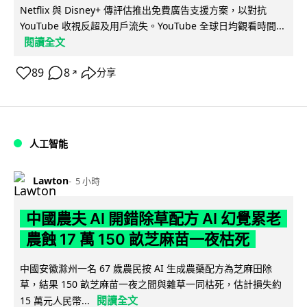
Netflix 與 Disney+ 傳評估推出免費廣告支援方案，以對抗
YouTube 收視反超及用戶流失。YouTube 全球日均觀看時間...
閱讀全文
89
8
分享
↗
人工智能
Lawton
5 小時
中國農夫 AI 開錯除草配方 AI 幻覺累老
農蝕 17 萬 150 畝芝麻苗一夜枯死
中國安徽滁州一名 67 歲農民按 AI 生成農藥配方為芝麻田除
草，結果 150 畝芝麻苗一夜之間與雜草一同枯死，估計損失約
閱讀全文
15 萬元人民幣...