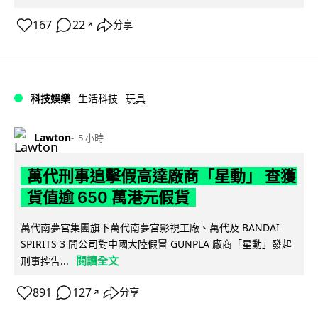
167
22
分享
↗
科技娛樂
生活科技
玩具
Lawton
5 小時
萬代刑事追擊假高達廠商「星動」 查獲
貨值逾 650 萬港元假貨
萬代南夢宮集團旗下萬代南夢宮影視工廠、萬代及 BANDAI
SPIRITS 3 間公司對中國大陸假冒 GUNPLA 廠商「星動」發起
閱讀全文
刑事控告...
891
127
分享
↗