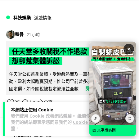
科技娛樂
遊戲情報
藍骨
21 小時
×
任天堂多收關稅不作退款 業績報告理
想卻惹集體訴訟
任天堂公布首季業績，受遊戲熱賣及一筆美國退還關稅款項帶
動，盈利大幅跑贏預期。惟公司早前曾多次以關稅為由調高美
閱讀全文
國定價，如今關稅被裁定違法並全數...
35
4
分享
↗
本網站正使用 Cookie
我們使用 Cookie 改善網站體驗。 繼續使用
🎵
⛶
我們的網站即表示您同意我們的
Cookie 政
策
。
📖 文字版訪問
→
科技娛樂
生活科技