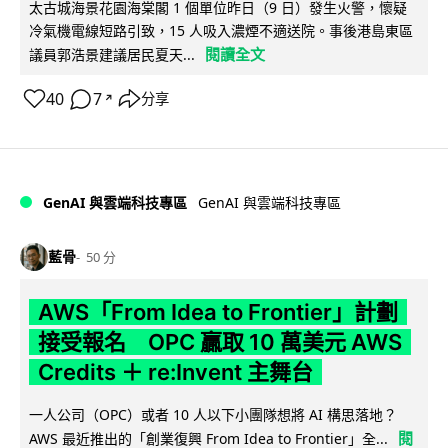
太古城海景花園海棠閣 1 個單位昨日（9 日）發生火警，懷疑
冷氣機電線短路引致，15 人吸入濃煙不適送院。事後港島東區
閱讀全文
議員郭浩景建議居民夏天...
40
7
分享
↗
GenAI 與雲端科技專區
GenAI 與雲端科技專區
藍骨
50 分
AWS「From Idea to Frontier」計劃
接受報名 OPC 贏取 10 萬美元 AWS
Credits ＋ re:Invent 主舞台
一人公司（OPC）或者 10 人以下小團隊想將 AI 構思落地？
閱
AWS 最近推出的「創業復興 From Idea to Frontier」全...