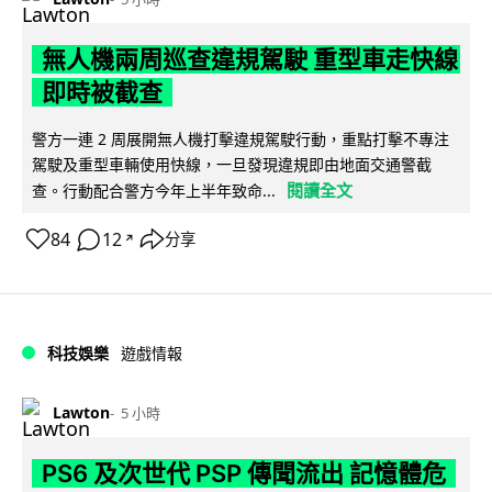
無人機兩周巡查違規駕駛 重型車走快線
即時被截查
警方一連 2 周展開無人機打擊違規駕駛行動，重點打擊不專注
駕駛及重型車輛使用快線，一旦發現違規即由地面交通警截
閱讀全文
查。行動配合警方今年上半年致命...
84
12
分享
↗
科技娛樂
遊戲情報
Lawton
5 小時
PS6 及次世代 PSP 傳聞流出 記憶體危