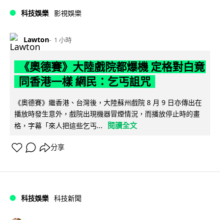
科技娛樂
影視娛樂
Lawton
1 小時
《奧德賽》大陸戲院都爆機 定格對白竟
同香港一樣 網民：乞丐詛咒
《奧德賽》繼香港、台灣後，大陸蘇州戲院 8 月 9 日亦傳出在
播放時發生意外，戲院出現機器冒煙情況，而播放停止時的畫
閱讀全文
格，字幕「來人把這些乞丐...
分享
科技娛樂
科技新聞