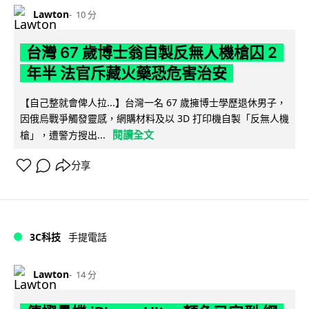
Lawton
10 分
台灣 67 歲博士翁自製反無人機槍囚 2
年半 法官斥藏火藥恐危害治安
【自己整就會俾人拉...】台灣一名 67 歲擁博士學歷退休男子，
因俄烏戰爭觸發靈感，網購材料及以 3D 打印機自製「反無人機
閱讀全文
槍」，遭警方搜出...
分享
3C科技
手提電話
Lawton
14 分