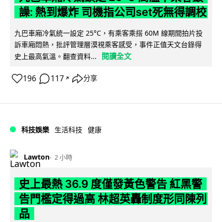
譟: 熱到爆炸 司機指公司set死無得調校
九巴車廂冷氣統一設定 25°C，有乘客乘搭 60M 線期間拍片投
訴車廂悶熱，批評管理層漠視乘客感受，事件正值天文台錄得
閱讀全文
史上最高氣溫。翻查資料...
196
117
分享
↗
科技娛樂
生活科技
健康
Lawton
2 小時
史上最熱 36.9 度僅發黃色警告 紅黑警
告門檻定得過高 林超英轟制度形同陳列
品