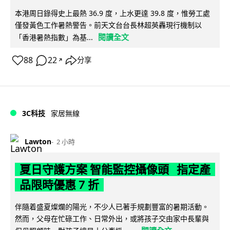
本港周日錄得史上最熱 36.9 度，上水更達 39.8 度，惟勞工處
僅發黃色工作暑熱警告。前天文台台長林超英轟現行機制以
閱讀全文
「香港暑熱指數」為基...
88
22
分享
↗
3C科技
家居無線
Lawton
2 小時
夏日守護方案 智能監控攝像頭 指定產
品限時優惠 7 折
伴隨着盛夏燦爛的陽光，不少人已著手規劃豐富的暑期活動。
然而，父母在忙碌工作、日常外出，或將孩子交由家中長輩與