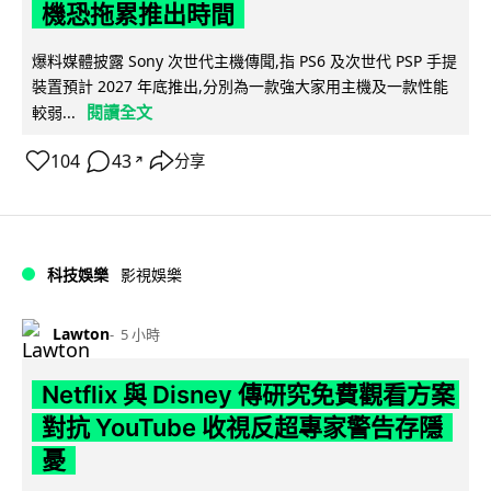
機恐拖累推出時間
爆料媒體披露 Sony 次世代主機傳聞,指 PS6 及次世代 PSP 手提
裝置預計 2027 年底推出,分別為一款強大家用主機及一款性能
閱讀全文
較弱...
104
43
分享
↗
科技娛樂
影視娛樂
Lawton
5 小時
Netflix 與 Disney 傳研究免費觀看方案
對抗 YouTube 收視反超專家警告存隱
憂