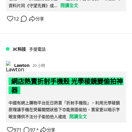
閱讀全文
資料片同《守望先鋒》成...
12
分享
3C科技
手提電話
Lawton
20 小時
網店熱賣折射手機殼 光學稜鏡變偷拍神
器
中國有網上購物平台近日熱賣「折射手機殼」，利用光學稜鏡
原理讓手機在熒幕關閉狀態下亦能側面偷拍，賣家更以暗示字
閱讀全文
眼宣傳供不法分子偷拍他人裙底
971
97
分享
↗