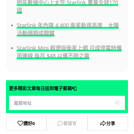
明年數據中心上太空 Starlink 覆蓋全球170
國
Starlink 年內降 4,400 衛星軌道高度 太陽
活動週期成關鍵
Starlink Mini 輕便版衛星上網 可成停電時備
用連線 每月 $48 以備不時之需
📮
更多精彩文章每日送到電子郵箱
讚好
0
看留言
分享