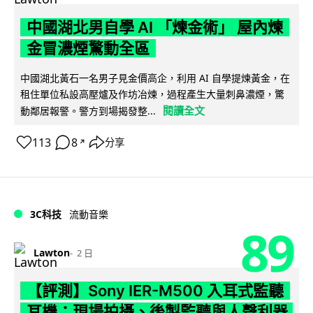
中國湖北男自學 AI 「煉金術」 屋內煉
金冒濃煙驚動全區
中國湖北黃石一名男子見金價高企，利用 AI 自學提煉黃金，在
租住單位私設高壓爐及作坊冶煉，過程產生大量刺鼻濃煙，驚
閱讀全文
動鄰居報警。警方到場揭發整...
113
8
分享
↗
3C科技
流動音樂
89
Lawton
2 日
【評測】Sony IER-M500 入耳式監聽
耳機：現場拍攝、後製監聽與人聲利器