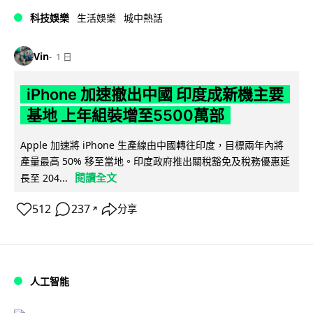
科技娛樂
生活娛樂
城中熱話
Vin
1 日
iPhone 加速撤出中國 印度成新機主要
基地 上年組裝增至5500萬部
Apple 加速將 iPhone 生產線由中國轉往印度，目標兩年內將
產量最高 50% 移至當地。印度政府推出關稅豁免及稅務優惠延
閱讀全文
長至 204...
512
237
分享
↗
人工智能