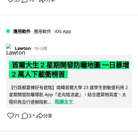
iOS App
應用軟件
應用軟件
Lawton
19 小時
首爾大生 2 星期開發防曬地圖 一日暴增
2 萬人下載衝榜首
【行路都要揀好有遮陰】南韓首爾大學 23 歲學生劉敏俊利用 2
星期開發防曬導航 App「走向陰涼處」，結合建築物高度、太
閱讀全文
陽仰角及行道樹陰影...
71
3
分享
↗