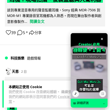
談到專業混音專用的聲音監聽耳機，Sony 經典 MDR-7506 到
MDR-M1 專業錄音室耳機都為人熟悉。而現在舞台製作者與創
閱讀全文
意影像製作...
39
5
分享
↗
×
科技娛樂
遊戲情報
天恩
2 日
《魔獸世界：至暗之夜》12.1 「烏拉特
本網站正使用 Cookie
克的詛咒」專訪：巢穴不為提高世界首
我們使用 Cookie 改善網站體驗。 繼續使用
🎵
⛶
我們的網站即表示您同意我們的
Cookie 政
領門檻而設 《諸王之眠》縮短約 10 分
策
。
📖 詳細評測
→
鐘