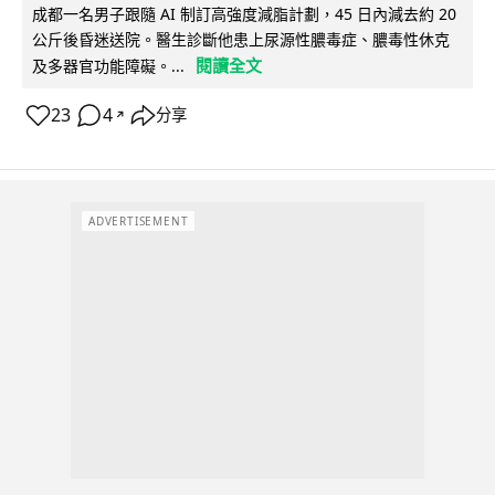
成都一名男子跟隨 AI 制訂高強度減脂計劃，45 日內減去約 20
公斤後昏迷送院。醫生診斷他患上尿源性膿毒症、膿毒性休克
閱讀全文
及多器官功能障礙。...
23
4
分享
↗
ADVERTISEMENT