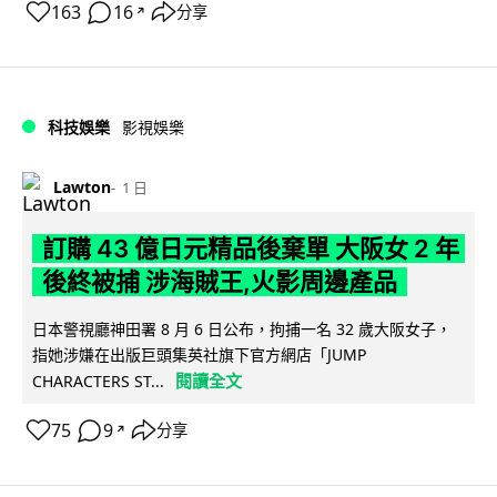
163
16
分享
↗
科技娛樂
影視娛樂
Lawton
1 日
訂購 43 億日元精品後棄單 大阪女 2 年
後終被捕 涉海賊王,火影周邊產品
日本警視廳神田署 8 月 6 日公布，拘捕一名 32 歲大阪女子，
指她涉嫌在出版巨頭集英社旗下官方網店「JUMP
閱讀全文
CHARACTERS ST...
75
9
分享
↗