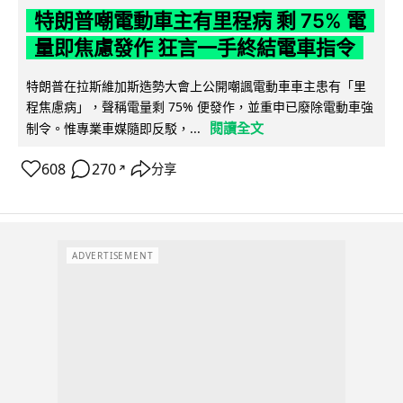
特朗普嘲電動車主有里程病 剩 75% 電
量即焦慮發作 狂言一手終結電車指令
特朗普在拉斯維加斯造勢大會上公開嘲諷電動車車主患有「里
程焦慮病」，聲稱電量剩 75% 便發作，並重申已廢除電動車強
閱讀全文
制令。惟專業車媒隨即反駁，...
608
270
分享
↗
ADVERTISEMENT