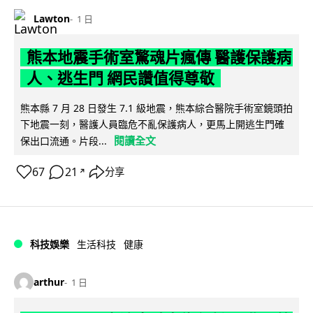
Lawton
1 日
熊本地震手術室驚魂片瘋傳 醫護保護病
人、逃生門 網民讚值得尊敬
熊本縣 7 月 28 日發生 7.1 級地震，熊本綜合醫院手術室鏡頭拍
下地震一刻，醫護人員臨危不亂保護病人，更馬上開逃生門確
閱讀全文
保出口流通。片段...
67
21
分享
↗
科技娛樂
生活科技
健康
arthur
1 日