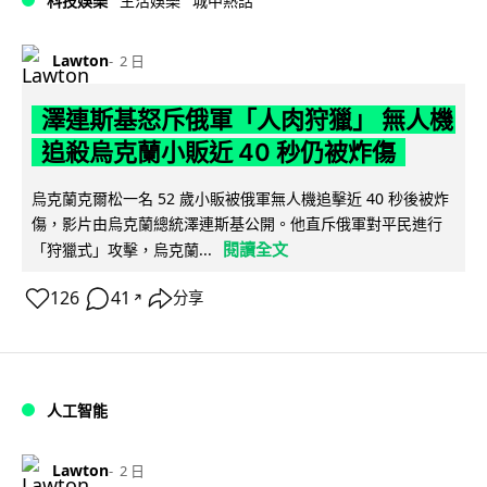
科技娛樂
生活娛樂
城中熱話
Lawton
2 日
澤連斯基怒斥俄軍「人肉狩獵」 無人機
追殺烏克蘭小販近 40 秒仍被炸傷
烏克蘭克爾松一名 52 歲小販被俄軍無人機追擊近 40 秒後被炸
傷，影片由烏克蘭總統澤連斯基公開。他直斥俄軍對平民進行
閱讀全文
「狩獵式」攻擊，烏克蘭...
126
41
分享
↗
人工智能
Lawton
2 日