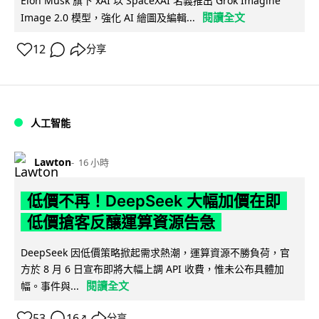
Elon Musk 旗下 xAI 以 SpaceXAI 名義推出 Grok Imagine
閱讀全文
Image 2.0 模型，強化 AI 繪圖及編輯...
12
分享
人工智能
Lawton
16 小時
低價不再！DeepSeek 大幅加價在即
低價搶客反釀運算資源告急
DeepSeek 因低價策略掀起需求熱潮，運算資源不勝負荷，官
方於 8 月 6 日宣布即將大幅上調 API 收費，惟未公布具體加
閱讀全文
幅。事件與...
53
16
分享
↗