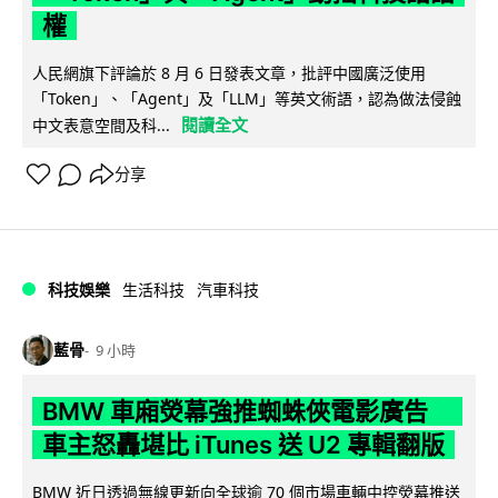
權
人民網旗下評論於 8 月 6 日發表文章，批評中國廣泛使用
「Token」、「Agent」及「LLM」等英文術語，認為做法侵蝕
閱讀全文
中文表意空間及科...
分享
科技娛樂
生活科技
汽車科技
藍骨
9 小時
BMW 車廂熒幕強推蜘蛛俠電影廣告
車主怒轟堪比 iTunes 送 U2 專輯翻版
BMW 近日透過無線更新向全球逾 70 個市場車輛中控熒幕推送