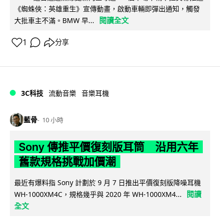
《蜘蛛俠：英雄重生》宣傳動畫，啟動車輛即彈出通知，觸發
閱讀全文
大批車主不滿。BMW 早...
1
分享
3C科技
流動音樂
音樂耳機
藍骨
10 小時
Sony 傳推平價復刻版耳筒 沿用六年
舊款規格挑戰加價潮
最近有爆料指 Sony 計劃於 9 月 7 日推出平價復刻版降噪耳機
閱讀
WH-1000XM4C，規格幾乎與 2020 年 WH-1000XM4...
全文