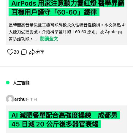
AirPods 用家注意聽力響紅燈 醫學界籲
耳機用戶謹守「60-60」鐵律
長時間高音量佩戴耳機可能導致永久性噪音性聽損。本文盤點 4
大聽力受損警號，介紹科學護耳的「60-60 原則」及 Apple 內
閱讀全文
置防護功能，...
20
分享
人工智能
arthur
1 日
AI 減肥餐單配合高強度操練 成都男
45 日減 20 公斤後多器官衰竭