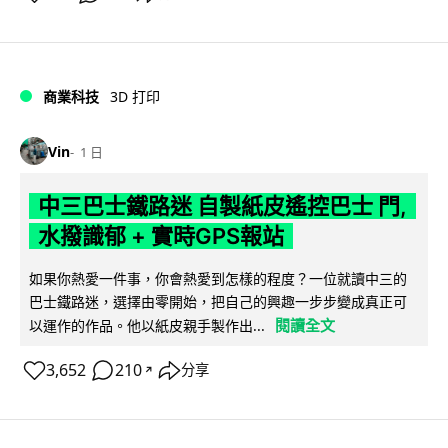
商業科技
3D 打印
Vin
1 日
中三巴士鐵路迷 自製紙皮遙控巴士 門,
水撥識郁 + 實時GPS報站
如果你熱愛一件事，你會熱愛到怎樣的程度？一位就讀中三的
巴士鐵路迷，選擇由零開始，把自己的興趣一步步變成真正可
閱讀全文
以運作的作品。他以紙皮親手製作出...
3,652
210
分享
↗