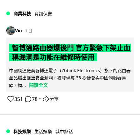
商業科技
資訊保安
Vin
1 日
智博通路由器爆後門 官方緊急下架止血
稱漏洞是功能在維修時使用
中國網通廠商智博通電子（Zbtlink Electronics）旗下的路由器
產品爆出嚴重安全漏洞，被發現每 35 秒便會與中國伺服器連
閱讀全文
線，旗...
351
78
分享
↗
科技娛樂
生活娛樂
城中熱話