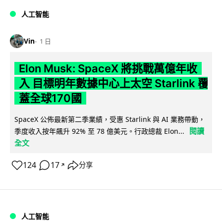
人工智能
Vin
1 日
Elon Musk: SpaceX 將挑戰萬億年收
入 目標明年數據中心上太空 Starlink 覆
蓋全球170國
SpaceX 公佈最新第二季業績，受惠 Starlink 與 AI 業務帶動，
閱讀
季度收入按年飆升 92% 至 78 億美元。行政總裁 Elon...
全文
124
17
分享
↗
人工智能