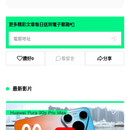
📮
更多精彩文章每日送到電子郵箱
讚好
0
看留言
分享
最新影片