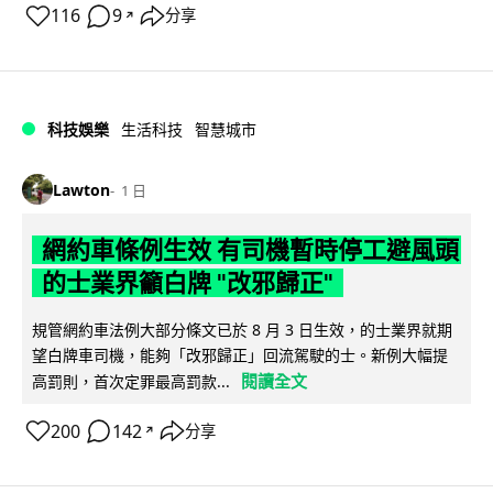
116
9
分享
↗
科技娛樂
生活科技
智慧城市
Lawton
1 日
網約車條例生效 有司機暫時停工避風頭
的士業界籲白牌 "改邪歸正"
規管網約車法例大部分條文已於 8 月 3 日生效，的士業界就期
望白牌車司機，能夠「改邪歸正」回流駕駛的士。新例大幅提
閱讀全文
高罰則，首次定罪最高罰款...
200
142
分享
↗