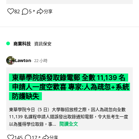
82
5
分享
↗
商業科技
資訊保安
Lawton
22 小時
東華學院誤發取錄電郵 全數 11,139 名
申請人一度空歡喜 專家:人為疏忽+系統
防護缺失
東華學院今日（5 日）大學聯招放榜之際，因人為疏忽向全數
11,139 名課程申請人錯誤發出取錄通知電郵，令大批考生一度
閱讀全文
以為獲得學位取錄，事...
145
17
分享
↗