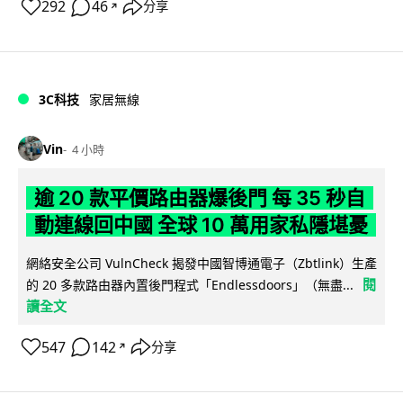
292
46
分享
↗
3C科技
家居無線
Vin
4 小時
逾 20 款平價路由器爆後門 每 35 秒自
動連線回中國 全球 10 萬用家私隱堪憂
網絡安全公司 VulnCheck 揭發中國智博通電子（Zbtlink）生產
閱
的 20 多款路由器內置後門程式「Endlessdoors」（無盡...
讀全文
547
142
分享
↗