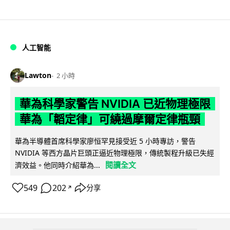
人工智能
Lawton
2 小時
華為科學家警告 NVIDIA 已近物理極限
華為「韜定律」可繞過摩爾定律瓶頸
華為半導體首席科學家廖恒罕見接受近 5 小時專訪，警告
NVIDIA 等西方晶片巨頭正逼近物理極限，傳統製程升級已失經
閱讀全文
濟效益。他同時介紹華為...
549
202
分享
↗