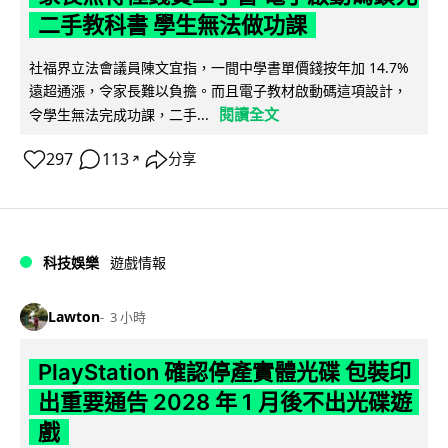
二手教科書 學生無法做功課
社福界立法會議員陳文宜指，一間中學書單價錢按年加 14.7%
遠超通漲，令家長難以負擔。而且電子教材啟動碼這項設計，
閱讀全文
令學生無法完成功課，二手...
297
113
分享
↗
科技娛樂
遊戲情報
Lawton
3 小時
PlayStation 確認停產實體光碟 包裝印
出重要通告 2028 年 1 月後不出光碟遊
戲