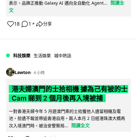
閱讀全
表示，品牌正推動 Galaxy AI 邁向全自動化 Agent...
文
18
1
分享
↗
科技娛樂
生活娛樂
城中熱話
Lawton
4 小時
港夫婦澳門的士拾相機 據為己有被的士
Cam 睇到 2 個月後再入境被捕
一對香港夫婦今年 5 月遊澳門乘的士拾獲他人遺留相機及電
池，拾遺不報並帶返香港自用。兩人本月 2 日經港珠澳大橋再
閱讀全文
次入境澳門時，被治安警察局...