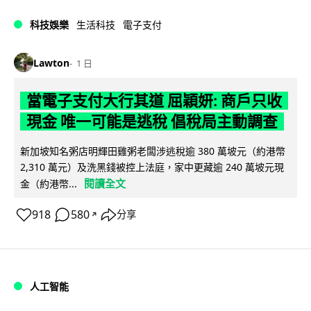
科技娛樂
生活科技
電子支付
Lawton
1 日
當電子支付大行其道 屈穎妍: 商戶只收
現金 唯一可能是逃稅 倡稅局主動調查
新加坡知名粥店明輝田雞粥老闆涉逃稅逾 380 萬坡元（約港幣
2,310 萬元）及洗黑錢被控上法庭，家中更藏逾 240 萬坡元現
閱讀全文
金（約港幣...
918
580
分享
↗
人工智能