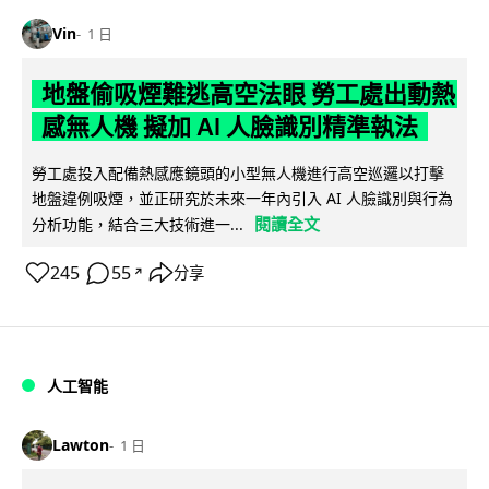
Vin
1 日
地盤偷吸煙難逃高空法眼 勞工處出動熱
感無人機 擬加 AI 人臉識別精準執法
勞工處投入配備熱感應鏡頭的小型無人機進行高空巡邏以打擊
地盤違例吸煙，並正研究於未來一年內引入 AI 人臉識別與行為
閱讀全文
分析功能，結合三大技術進一...
245
55
分享
↗
人工智能
Lawton
1 日