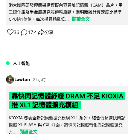
港大團隊研發極簡架構模擬內容尋址記憶體（CAM）晶片，用
二硫化鉬及半金屬銻克服傳輸瓶頸，漢明距離計算速度比標準
閱讀全文
CPU快1億倍，每次搜尋耗能低...
36
17
分享
↗
人工智能
Lawton
21 小時
靠快閃記憶體紓緩 DRAM 不足 KIOXIA
推 XL1 記憶體擴充模組
KIOXIA 發表全新記憶體擴充模組 XL1 系列，結合低延遲快閃記
憶體 XL-FLASH 與 CXL 介面，將快閃記憶體轉化為記憶體擴充
閱讀全文
方...