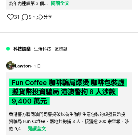
閱讀全文
為年內連續第 3 個...
31
5
分享
↗
科技娛樂
生活科技
區塊鏈
Lawton
1 日
Fun Coffee 咖啡騙局爆煲 咖啡包裝虛
擬貨幣投資騙局 港澳警拘 8 人涉款
9,400 萬元
香港警方聯同澳門司警搗破以養生咖啡生意包裝的虛擬貨幣投
資騙局 Fun Coffee，兩地共拘捕 8 人，接獲逾 200 宗舉報，涉
閱讀全文
款 9,4...