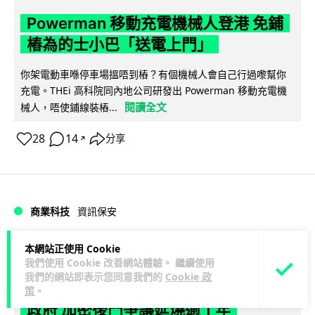
Powerman 移動充電機械人登港 免鋪
樁為的士小巴「送電上門」
你架電動車喺停車場搵唔到樁？有個機械人會自己行過嚟幫你
充電。THEi 高科院同內地公司研發出 Powerman 移動充電機
閱讀全文
械人，唔使鋪線裝樁...
28
14
分享
↗
商業科技
資訊保安
本網站正使用 Cookie
Lawton
1 日
我們使用 Cookie 改善網站體驗。 繼續使用
我們的網站即表示您同意我們的
Cookie 政
被命令製造「後門」 Apple 再控告英國
策
。
政府 加密後門爭議延燒逾 1 年