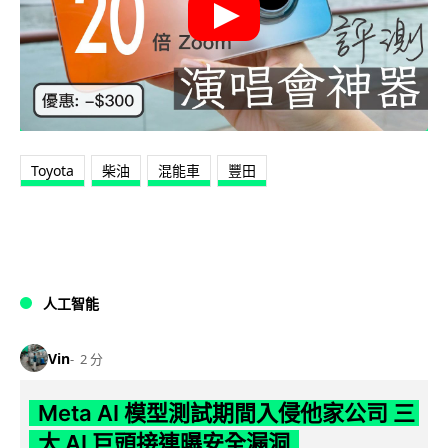
Toyota
柴油
混能車
豐田
人工智能
Vin
2 分
Meta AI 模型測試期間入侵他家公司 三
大 AI 巨頭接連曝安全漏洞